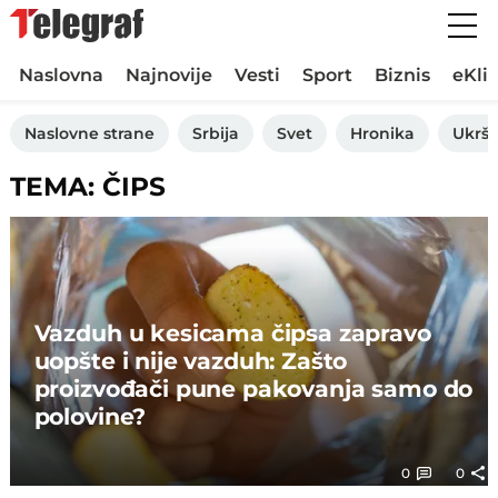
Naslovna
Najnovije
Vesti
Sport
Biznis
eKli
Naslovne strane
Srbija
Svet
Hronika
Ukršt
TEMA: ČIPS
Vazduh u kesicama čipsa zapravo
uopšte i nije vazduh: Zašto
proizvođači pune pakovanja samo do
polovine?
0
0