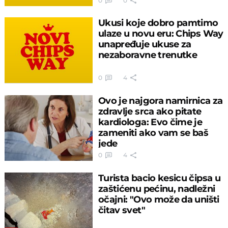
0
0
Ukusi koje dobro pamtimo
ulaze u novu eru: Chips Way
unapređuje ukuse za
nezaboravne trenutke
0
4
Ovo je najgora namirnica za
zdravlje srca ako pitate
kardiologa: Evo čime je
zameniti ako vam se baš
jede
0
4
Turista bacio kesicu čipsa u
zaštićenu pećinu, nadležni
očajni: "Ovo može da uništi
čitav svet"