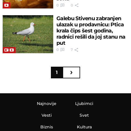
0
0
Galebu Stivenu zabranjen
ulazak u prodavnicu: Ptica
krala čips šest godina,
radnici rešili da joj stanu na
put
0
7
1
Najnovije
Ljubimci
Vesti
Svet
Biznis
Kultura