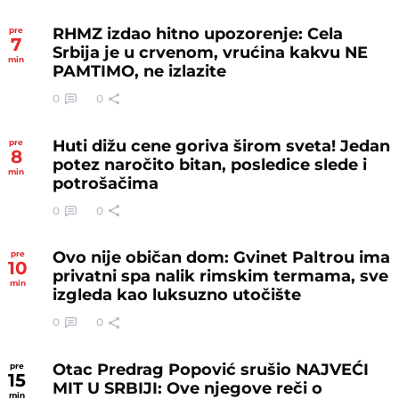
RHMZ izdao hitno upozorenje: Cela
pre
7
Srbija je u crvenom, vrućina kakvu NE
min
PAMTIMO, ne izlazite
0
0
Huti dižu cene goriva širom sveta! Jedan
pre
8
potez naročito bitan, posledice slede i
min
potrošačima
0
0
Ovo nije običan dom: Gvinet Paltrou ima
pre
10
privatni spa nalik rimskim termama, sve
min
izgleda kao luksuzno utočište
0
0
Otac Predrag Popović srušio NAJVEĆI
pre
15
MIT U SRBIJI: Ove njegove reči o
min