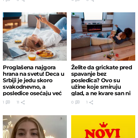
Proglašena najgora
Želite da grickate pred
hrana na svetu! Deca u
spavanje bez
Srbiji je jedu skoro
posledica? Ovo su
svakodnevno, a
užine koje smiruju
posledice osećaju već
glad, a ne kvare san ni
posle jela
liniju
1
11
0
1