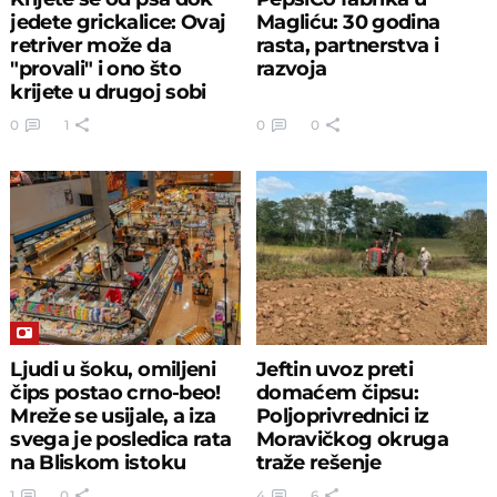
jedete grickalice: Ovaj
Magliću: 30 godina
retriver može da
rasta, partnerstva i
"provali" i ono što
razvoja
krijete u drugoj sobi
0
1
0
0
Ljudi u šoku, omiljeni
Jeftin uvoz preti
čips postao crno-beo!
domaćem čipsu:
Mreže se usijale, a iza
Poljoprivrednici iz
svega je posledica rata
Moravičkog okruga
na Bliskom istoku
traže rešenje
1
0
4
6