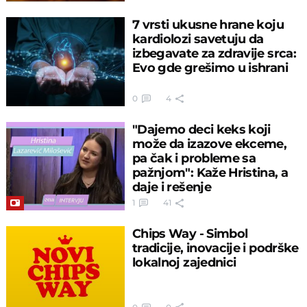
7 vrsti ukusne hrane koju
kardiolozi savetuju da
izbegavate za zdravije srca:
Evo gde grešimo u ishrani
0
4
"Dajemo deci keks koji
može da izazove ekceme,
pa čak i probleme sa
pažnjom": Kaže Hristina, a
daje i rešenje
1
41
Chips Way - Simbol
tradicije, inovacije i podrške
lokalnoj zajednici