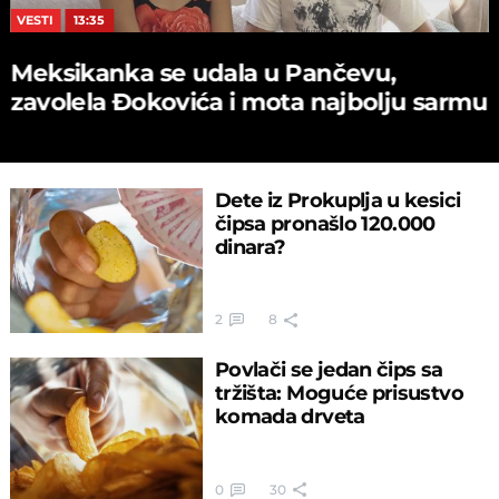
VESTI
13:35
Meksikanka se udala u Pančevu,
zavolela Đokovića i mota najbolju sarmu
Dete iz Prokuplja u kesici
čipsa pronašlo 120.000
dinara?
2
8
Povlači se jedan čips sa
tržišta: Moguće prisustvo
komada drveta
0
30