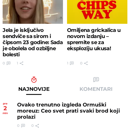
Jela je isključivo
Omiljena grickalica u
sendviče sa sirom i
novom izdanju –
čipsom 23 godine: Sada
spremite se za
je obolela od ozbiljne
eksploziju ukusa!
bolesti
0
1
1
0
NAJNOVIJE
KOMENTARI
Ovako trenutno izgleda Ormuški
pre
2
moreuz: Ceo svet prati svaki brod koji
min
prolazi
0
0