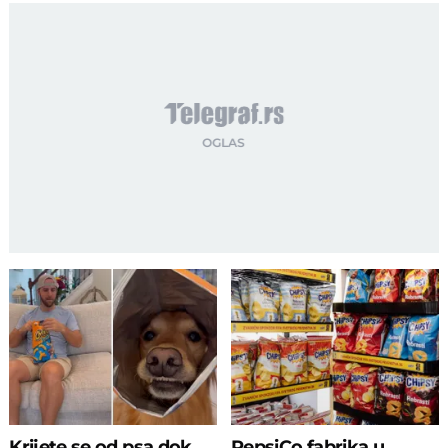
Krijete se od psa dok
PepsiCo fabrika u