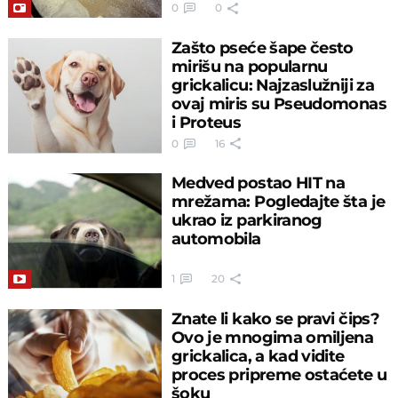
0
0
Zašto pseće šape često
mirišu na popularnu
grickalicu: Najzaslužniji za
ovaj miris su Pseudomonas
i Proteus
0
16
Medved postao HIT na
mrežama: Pogledajte šta je
ukrao iz parkiranog
automobila
1
20
Znate li kako se pravi čips?
Ovo je mnogima omiljena
grickalica, a kad vidite
proces pripreme ostaćete u
šoku