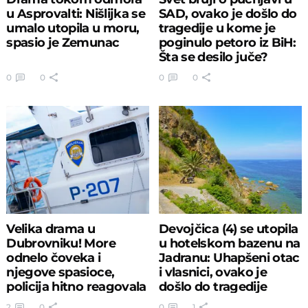
u Asprovalti: Nišlijka se
SAD, ovako je došlo do
umalo utopila u moru,
tragedije u kome je
spasio je Zemunac
poginulo petoro iz BiH:
Šta se desilo juče?
0
0
0
0
Velika drama u
Devojčica (4) se utopila
Dubrovniku! More
u hotelskom bazenu na
odnelo čoveka i
Jadranu: Uhapšeni otac
njegove spasioce,
i vlasnici, ovako je
policija hitno reagovala
došlo do tragedije
2
0
0
1