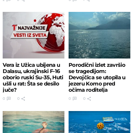
Vera iz Užica ubijena u
Porodični izlet završio
Dalasu, ukrajinski F-16
se tragedijom:
oborio ruski Su-35, Huti
Devojčica se utopila u
ušli u rat: Šta se desilo
jezeru Komo pred
juče?
očima roditelja
0
0
0
0