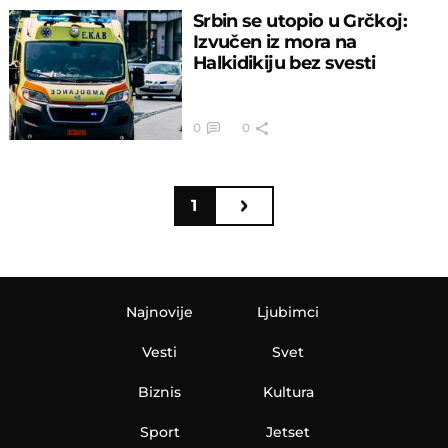
Srbin se utopio u Grčkoj:
Izvučen iz mora na
Halkidikiju bez svesti
0
0
1
Najnovije
Ljubimci
Vesti
Svet
Biznis
Kultura
Sport
Jetset