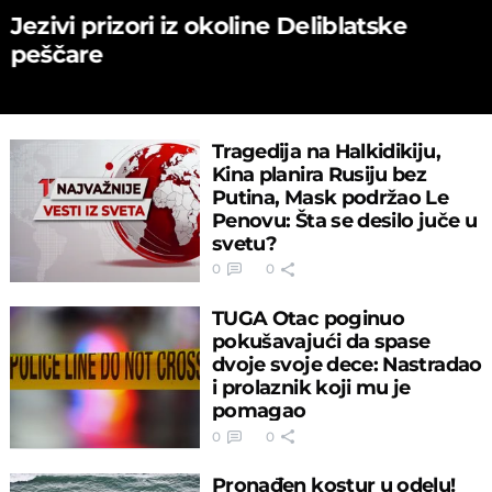
Jezivi prizori iz okoline Deliblatske
peščare
Tragedija na Halkidikiju,
Kina planira Rusiju bez
Putina, Mask podržao Le
Penovu: Šta se desilo juče u
svetu?
0
0
TUGA Otac poginuo
pokušavajući da spase
dvoje svoje dece: Nastradao
i prolaznik koji mu je
pomagao
0
0
Pronađen kostur u odelu!