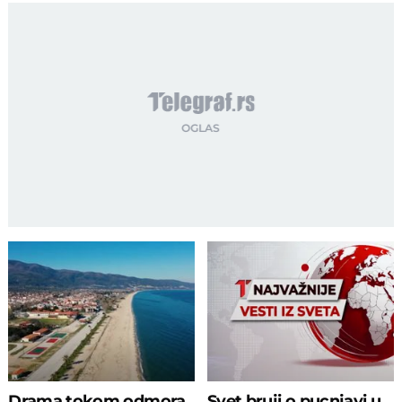
Drama tokom odmora
Svet bruji o pucnjavi u