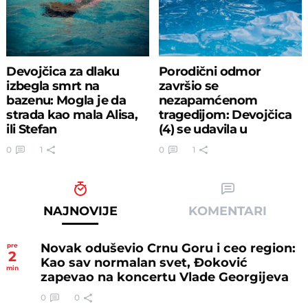
Devojčica za dlaku
Porodični odmor
izbegla smrt na
završio se
bazenu: Mogla je da
nezapamćenom
strada kao mala Alisa,
tragedijom: Devojčica
ili Stefan
(4) se udavila u
hotelskom bazenu
0
1
0
1
NAJNOVIJE
KOMENTARI
Novak oduševio Crnu Goru i ceo region:
pre
2
Kao sav normalan svet, Đoković
min
zapevao na koncertu Vlade Georgijeva
0
0