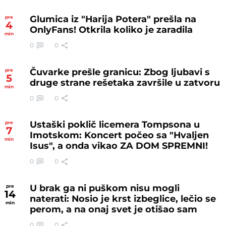
Glumica iz "Harija Potera" prešla na
pre
4
OnlyFans! Otkrila koliko je zaradila
min
0
0
Čuvarke prešle granicu: Zbog ljubavi s
pre
5
druge strane rešetaka završile u zatvoru
min
0
0
Ustaški poklič licemera Tompsona u
pre
7
Imotskom: Koncert počeo sa "Hvaljen
min
Isus", a onda vikao ZA DOM SPREMNI!
0
0
U brak ga ni puškom nisu mogli
pre
14
naterati: Nosio je krst izbeglice, lečio se
min
perom, a na onaj svet je otišao sam
0
0