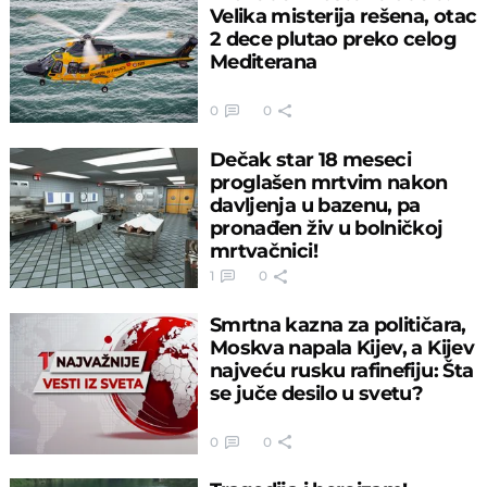
Velika misterija rešena, otac
2 dece plutao preko celog
Mediterana
0
0
Dečak star 18 meseci
proglašen mrtvim nakon
davljenja u bazenu, pa
pronađen živ u bolničkoj
mrtvačnici!
1
0
Smrtna kazna za političara,
Moskva napala Kijev, a Kijev
najveću rusku rafinefiju: Šta
se juče desilo u svetu?
0
0