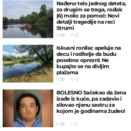
Nađeno telo jednog deteta,
za drugim se traga, rođak
(6) molio za pomoć: Novi
detalji tragedije na reci
Strumi
0
0
Iskusni ronilac apeluje na
decu i roditelje da budu
posebno oprezni: Ne
kupajte se na divljim
plažama
0
0
BOLESNO Sačekao da žena
izađe iz kuće, pa zadavio i
silovao njenu sestru za
kojom je godinama žudeo!
0
1