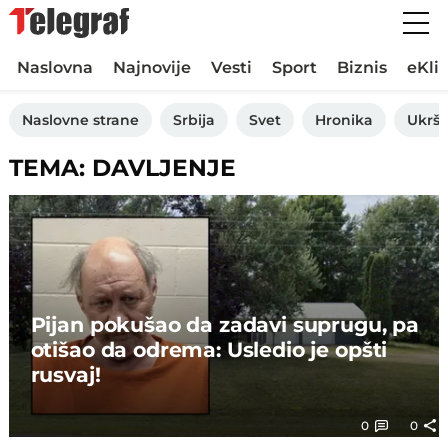
Naslovna
Najnovije
Vesti
Sport
Biznis
eKli
Naslovne strane
Srbija
Svet
Hronika
Ukršt
TEMA: DAVLJENJE
Pijan pokušao da zadavi suprugu, pa
otišao da odrema: Usledio je opšti
rusvaj!
0
0