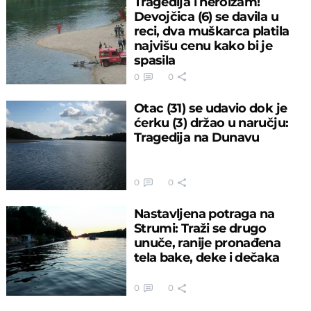
Tragedija i heroizam!
Devojčica (6) se davila u
reci, dva muškarca platila
najvišu cenu kako bi je
spasila
0
0
Otac (31) se udavio dok je
ćerku (3) držao u naručju:
Tragedija na Dunavu
0
0
Nastavljena potraga na
Strumi: Traži se drugo
unuče, ranije pronađena
tela bake, deke i dečaka
0
0