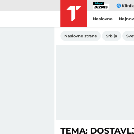
Biznis
eKlinika
Naslovna
Najnov
Naslovne strane
Srbija
Sve
TEMA: DOSTAVL