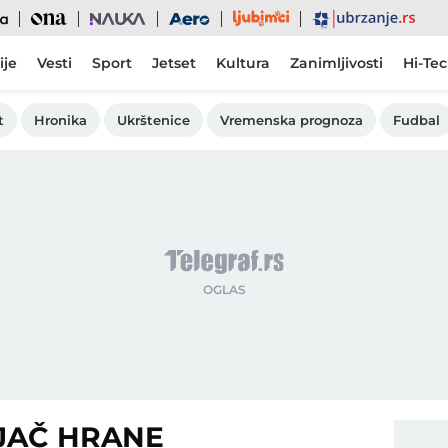
Ljubimci
Ona
Nauka
Aero
Ubrzanje
ije
Vesti
Sport
Jetset
Kultura
Zanimljivosti
Hi-Te
t
Hronika
Ukrštenice
Vremenska prognoza
Fudbal
JAČ HRANE