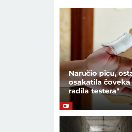
Naručio picu, ost
osakatila čoveka
radila testera"