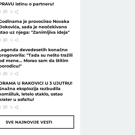
PRAVU istinu o partneru!
0
0
Godinama je provocirao Novaka
Đokovića, sada je neočekivano
stao uz njega: "Zanimljiva ideja"
0
0
Legenda devedesetih konačno
progovorila: "Tada su nešto tražili
od mene... Morao sam da štitim
porodicu!"
0
0
DRAMA U RAKOVICI U 3 UJUTRU!
Snažna eksplozija razbudila
komšiluk, letelo staklo, ostao
krater u asfaltu!
0
0
SVE NAJNOVIJE VESTI