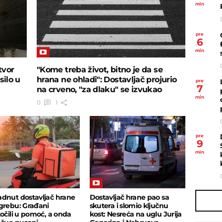
min
pre
6
min
tvor
"Kome treba život, bitno je da se
silo u
hrana ne ohladi": Dostavljač projurio
pre
7
na crveno, "za dlaku" se izvukao
min
0
1
pre
9
min
dnut dostavljač hrane
Dostavljač hrane pao sa
grebu: Građani
skutera i slomio ključnu
kočili u pomoć, a onda
kost: Nesreća na uglu Jurija