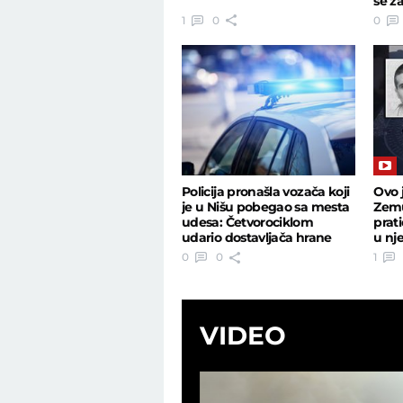
se z
1
0
0
Policija pronašla vozača koji
Ovo 
je u Nišu pobegao sa mesta
Zemu
udesa: Četvorociklom
prat
udario dostavljača hrane
u nj
0
0
1
VIDEO