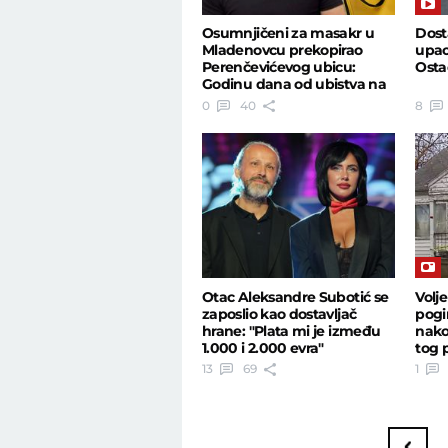
Osumnjičeni za masakr u
Dost
Mladenovcu prekopirao
upao
Perenčevićevog ubicu:
Osta
Godinu dana od ubistva na
Banjici
0
40
8
Otac Aleksandre Subotić se
Volje
zaposlio kao dostavljač
pogi
hrane: "Plata mi je između
nako
1.000 i 2.000 evra"
tog 
13
69
1