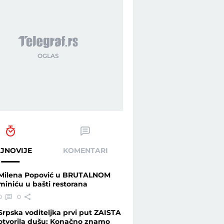
JNOVIJE
KOMENTARI
Milena Popović u BRUTALNOM
miniću u bašti restorana
0
0
Srpska voditeljka prvi put ZAISTA
otvorila dušu: Konačno znamo