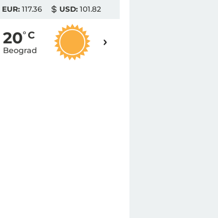
EUR:
117.36
USD:
101.82
19
20
o
C
o
C
Beograd
Novi Sad