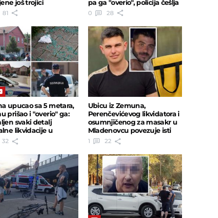
jene još trojici
pa ga "overio", policija češlja
Beograd
81
0
28
na upucao sa 5 metara,
Ubicu iz Zemuna,
 prišao i "overio" ga:
Perenčevićevog likvidatora i
ljen svaki detalj
osumnjičenog za masakr u
lne likvidacije u
Mladenovcu povezuje isti
unu
"žuti znak"
32
1
22