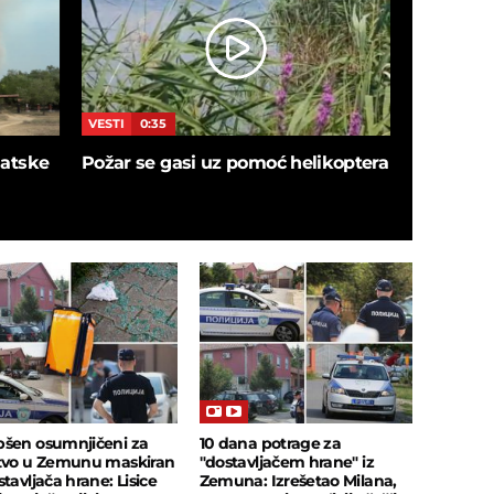
VESTI
0:35
VESTI
5:4
blatske
Požar se gasi uz pomoć helikoptera
SNIMAK I
ušao u de
sačekalo
insekata!
šen osumnjičeni za
10 dana potrage za
tvo u Zemunu maskiran
"dostavljačem hrane" iz
tavljača hrane: Lisice
Zemuna: Izrešetao Milana,