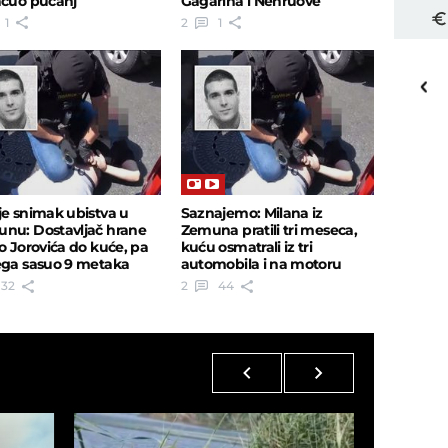
ačuo pucanj
Gagarina i Nehruove
1
2
1
16
o
C
Priština
je snimak ubistva u
Saznajemo: Milana iz
nu: Dostavljač hrane
Zemuna pratili tri meseca,
io Jorovića do kuće, pa
kuću osmatrali iz tri
ega sasuo 9 metaka
automobila i na motoru
32
2
44