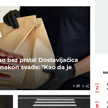
ao bez prsta! Dostavljačica
 nakon svađe: "Kao da je
NA
pre
0
0
2
min
pre
6