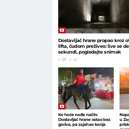
Dostavljač hrane propao kroz o
lifta, čudom preživeo: Sve se de
sekundi, pogledajte snimak
4
0
Ko hoće nađe način:
Napa
Dostavljač hrane ostao bez
u Za
goriva, pa zajahao konja
pris