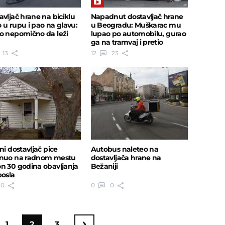
avljač hrane na biciklu
Napadnut dostavljač hrane
 u rupu i pao na glavu:
u Beogradu: Muškarac mu
o nepomično da leži
lupao po automobilu, gurao
ga na tramvaj i pretio
13
12
23
ni dostavljač pice
Autobus naleteo na
nuo na radnom mestu
dostavljača hrane na
n 30 godina obavljanja
Bežaniji
posla
0
0
0
1
2
3