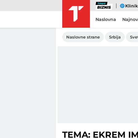
Biznis
eKlinika
Naslovna
Najnov
Naslovne strane
Srbija
Sve
TEMA: EKREM 