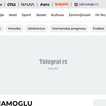
Ljubimci
Ona
Nauka
Aero
Ubrzanje
ije
Vesti
Sport
Jetset
Kultura
Zanimljivosti
Hi-Te
t
Hronika
Ukrštenice
Vremenska prognoza
Fudbal
IMAMOGLU