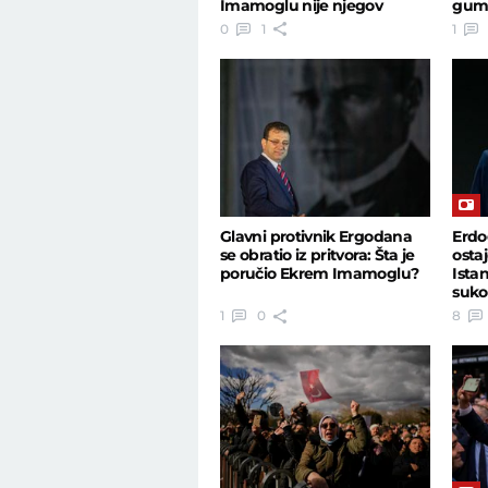
Imamoglu nije njegov
gum
najveći neprijatelj?
0
1
1
Glavni protivnik Ergodana
Erdo
se obratio iz pritvora: Šta je
ostaj
poručio Ekrem Imamoglu?
Istan
sukob
demo
1
0
8