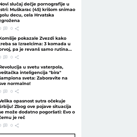
Novi slučaj dečje pornografije u
Istri: Muškarac (45) krišom snimao
golu decu, cela Hrvatska
zgrožena
0
0
Komšije pokazale Zvezdi kako
treba sa Izraelcima: 3 komada u
prvoj, pa je revanš samo rutina...
0
0
Revolucija u svetu vaterpola,
veštačka inteligencija "bira"
šampiona sveta: Zaboravite na
sve normalno!
0
0
Velika opasnost sutra očekuje
Srbiju! Zbog ove pojave situacija
se može dodatno pogoršati: Evo o
čemu je reč
0
0