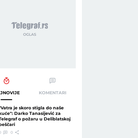
JNOVIJE
KOMENTARI
"Vatra je skoro stigla do naše
kuće": Darko Tanasijević za
Telegraf o požaru u Deliblatskoj
peščari
0
0