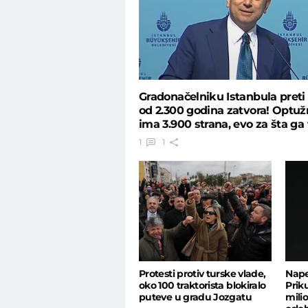
Gradonačelniku Istanbula preti 
od 2.300 godina zatvora! Optuž
ima 3.900 strana, evo za šta ga 
1
1
Protesti protiv turske vlade,
Nape
oko 100 traktorista blokiralo
Prik
puteve u gradu Jozgatu
mili