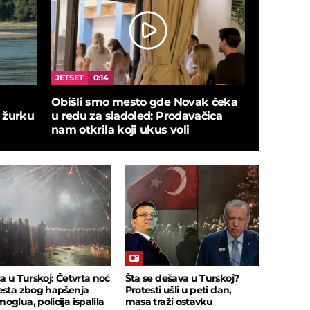
JETSET
0:14
SPORT
0:
Obišli smo mesto gde Novak čeka
Džordan 
 žurku
u redu za sladoled: Prodavačica
ceremonij
nam otkrila koji ukus voli
ča u Turskoj: Četvrta noć
Šta se dešava u Turskoj?
esta zbog hapšenja
Protesti ušli u peti dan,
oglua, policija ispalila
masa traži ostavku