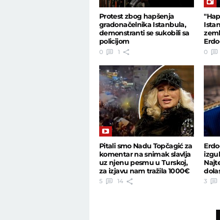
Protest zbog hapšenja
"Hap
gradonačelnika Istanbula,
Istan
demonstranti se sukobili sa
zeml
policijom
Erdo
druš
0
1
0
Pitali smo Nadu Topčagić za
Erdo
komentar na snimak slavlja
izgu
uz njenu pesmu u Turskoj,
Najt
za izjavu nam tražila 1000€
dola
godi
5
14
3