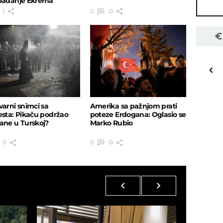
bađanje Ekrema
moglua
1
0
0
26
o
C
Priština
varni snimci sa
Amerika sa pažnjom prati
esta: Pikaču podržao
poteze Erdogana: Oglasio se
ane u Turskoj?
Marko Rubio
0
0
0