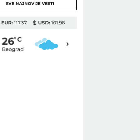
SVE NAJNOVIJE VESTI
EUR:
117.37
USD:
101.98
29
26
o
C
o
C
Beograd
Novi Sad