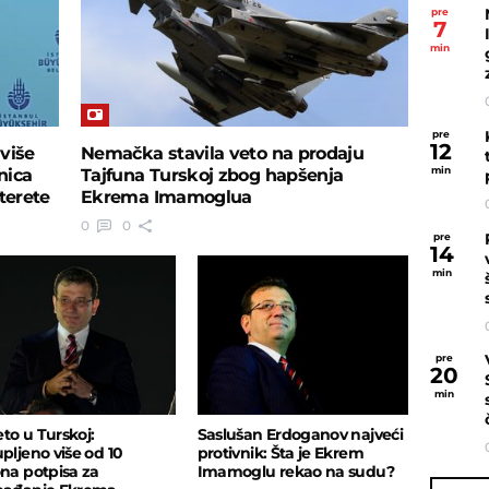
pre
7
min
pre
12
više
Nemačka stavila veto na prodaju
min
nica
Tajfuna Turskoj zbog hapšenja
terete
Ekrema Imamoglua
0
0
pre
14
min
pre
20
min
to u Turskoj:
Saslušan Erdoganov najveći
upljeno više od 10
protivnik: Šta je Ekrem
ona potpisa za
Imamoglu rekao na sudu?