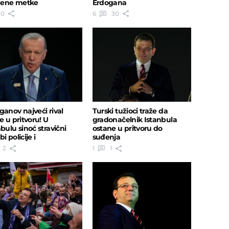
ene metke
Erdogana
0
6
30
ganov najveći rival
Turski tužioci traže da
e u pritvoru! U
gradonačelnik Istanbula
bulu sinoć stravični
ostane u pritvoru do
i policije i
suđenja
nstranata
2
1
1