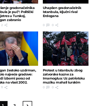
šenje gradonačelnika
Uhapšen gradonačelnik
bula je puč": Politički
Istanbula, ključni rival
jotres u Turskoj,
Erdogana
gan zabranio
tvene mreže
2
0
0
gan žestoko uzdrman,
Protest u Istanbulu zbog
bio najveće gradove:
zatvorske kazne za
eži izborni poraz od
Imamoglua: Uz patriotsku
ska na vlast 2002.
muziku mahali turskim
ne
zastavama
11
0
0
1
2