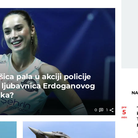
ca pala u akciji policije
la ljubavnica Erdoganovog
NA
ika?
pre
0
1
5
min