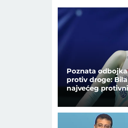
Poznata odbojkaši
protiv droge: Bi
najvećeg protivn