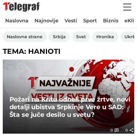
Naslovna
Najnovije
Vesti
Sport
Biznis
eKli
Naslovne strane
Srbija
Svet
Hronika
Ukršt
TEMA: HANIOTI
Požari na Kritu odneli prve žrtve, novi
detalji ubistva Srpkinje Vere u SAD:
Šta se juče desilo u svetu?
0
0