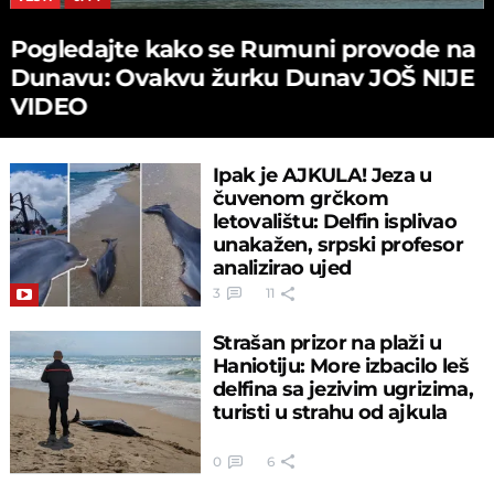
Pogledajte kako se Rumuni provode na
Dunavu: Ovakvu žurku Dunav JOŠ NIJE
VIDEO
Ipak je AJKULA! Jeza u
čuvenom grčkom
letovalištu: Delfin isplivao
unakažen, srpski profesor
analizirao ujed
3
11
Strašan prizor na plaži u
Haniotiju: More izbacilo leš
delfina sa jezivim ugrizima,
turisti u strahu od ajkula
0
6