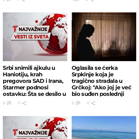
Srbi snimili ajkulu u
Oglasila se ćerka
Haniotiju, krah
Srpkinje koja je
pregovora SAD i Irana,
tragično stradala u
Starmer podnosi
Grčkoj: "Ako joj je već
ostavku: Šta se desilo u
bio suđen poslednji
svetu?
dan..."
0
0
0
0