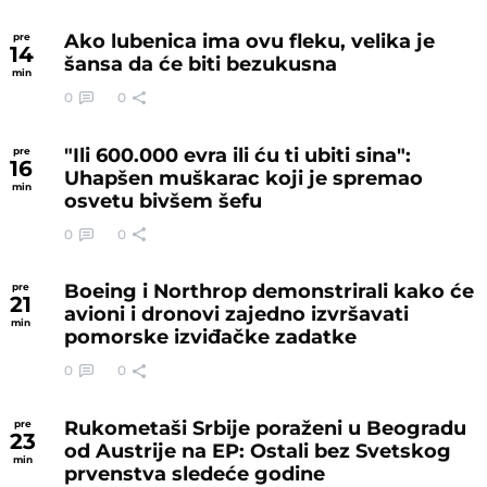
Ako lubenica ima ovu fleku, velika je
pre
14
šansa da će biti bezukusna
min
0
0
"Ili 600.000 evra ili ću ti ubiti sina":
pre
16
Uhapšen muškarac koji je spremao
min
osvetu bivšem šefu
0
0
Boeing i Northrop demonstrirali kako će
pre
21
avioni i dronovi zajedno izvršavati
min
pomorske izviđačke zadatke
0
0
Rukometaši Srbije poraženi u Beogradu
pre
23
od Austrije na EP: Ostali bez Svetskog
min
prvenstva sledeće godine