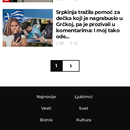
Srpkinja tražila pomoć za
dečka koji je nagrabusio u
Grčkoj, pa je prozivali u
komentarima: I moj tako
ode...
2
3
1
Najnovije
Ljubimci
Vesti
Svet
Biznis
Kultura