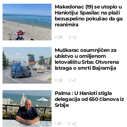
Makedonac (19) se utopio u
Haniotiju: Spasilac na plaži
bezuspešno pokušao da ga
reanimira
0
0
Muškarac osumnjičen za
ubistvo u omiljenom
letovalištu Srba: Otvorena
istraga o smrti Bajramija
0
0
Palma : U Hanioti stigla
delegacija od 650 članova iz
Srbije
1
21