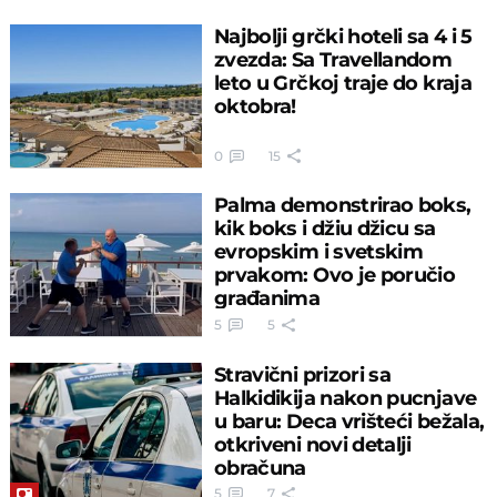
Najbolji grčki hoteli sa 4 i 5
zvezda: Sa Travellandom
leto u Grčkoj traje do kraja
oktobra!
0
15
Palma demonstrirao boks,
kik boks i džiu džicu sa
evropskim i svetskim
prvakom: Ovo je poručio
građanima
5
5
Stravični prizori sa
Halkidikija nakon pucnjave
u baru: Deca vrišteći bežala,
otkriveni novi detalji
obračuna
5
7