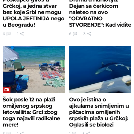
Grčkoj, a jedna stvar
Dejan sa ćerkicom
bez koje Srbi ne mogu
naleteo na ovo
UPOLA JEFTINIJA nego
"ODVRATNO
u Beogradu!
STVORENJE": Kad vidite
šta radi, pretrnućete
6
1
6
3
Šok posle 12 na plaži
Ovo je istina o
omiljenog srpskog
ajkulama snimljenim u
letovališta: Grci zbog
plićacima omiljenih
toga najavili radikalne
srpskih plaža u Grčkoj:
mere!
Oglasili se biolozi
(SNIMCI)
3
1
1
5