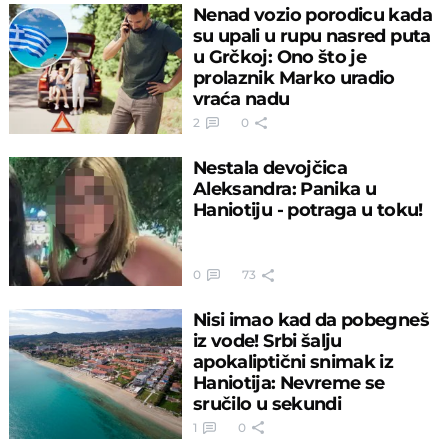
Nenad vozio porodicu kada
su upali u rupu nasred puta
u Grčkoj: Ono što je
prolaznik Marko uradio
vraća nadu
2
0
Nestala devojčica
Aleksandra: Panika u
Haniotiju - potraga u toku!
0
73
Nisi imao kad da pobegneš
iz vode! Srbi šalju
apokaliptični snimak iz
Haniotija: Nevreme se
sručilo u sekundi
1
0