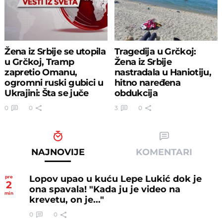
Žena iz Srbije se utopila
Tragedija u Grčkoj:
u Grčkoj, Tramp
Žena iz Srbije
zapretio Omanu,
nastradala u Haniotiju,
ogromni ruski gubici u
hitno naređena
Ukrajini: Šta se juče
obdukcija
desilo?
0
0
3
0
NAJNOVIJE
KOMENTARI
Lopov upao u kuću Lepe Lukić dok je
pre
2
ona spavala! "Kada ju je video na
min
krevetu, on je..."
0
0