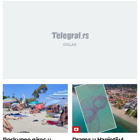
Poskupeo giros u
Drama u Haniotiju!