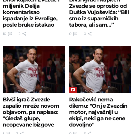
miljenik Delija
Zvezde se oprostio od
komentarisao
Duška Vujoševića: “Bili
ispadanje iz Evrolige,
smo iz suparničkih
posle bruke istakao
tabora, ali sam…”
samo jedno
10
2
0
0
Bivši igrač Zvezde
Rakočević nema
zapalio mreže novom
dilemu: "On je Zvezdin
objavom, pa napisao:
motor, najvažniji u
"Gledaš glupe,
ekipi, neki ga ne cene
neopevane bizgove
dovoljno"
kako..."
1
2
0
3