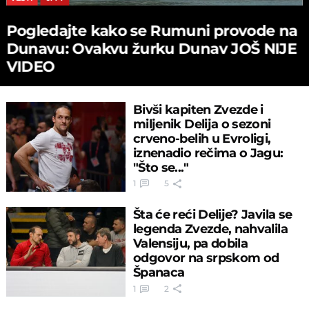
Pogledajte kako se Rumuni provode na
Dunavu: Ovakvu žurku Dunav JOŠ NIJE
VIDEO
Bivši kapiten Zvezde i
miljenik Delija o sezoni
crveno-belih u Evroligi,
iznenadio rečima o Jagu:
"Što se..."
1
5
Šta će reći Delije? Javila se
legenda Zvezde, nahvalila
Valensiju, pa dobila
odgovor na srpskom od
Španaca
1
2