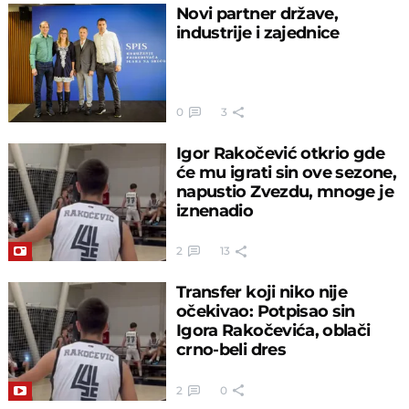
Novi partner države,
industrije i zajednice
0
3
Igor Rakočević otkrio gde
će mu igrati sin ove sezone,
napustio Zvezdu, mnoge je
iznenadio
2
13
Transfer koji niko nije
očekivao: Potpisao sin
Igora Rakočevića, oblači
crno-beli dres
2
0