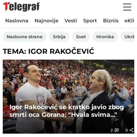
Naslovna
Najnovije
Vesti
Sport
Biznis
eKli
Naslovne strane
Srbija
Svet
Hronika
Ukršt
TEMA: IGOR RAKOČEVIĆ
Igor Rakočević se kratko javio zbog
smrti oca Gorana: "Hvala svima..."
2
0