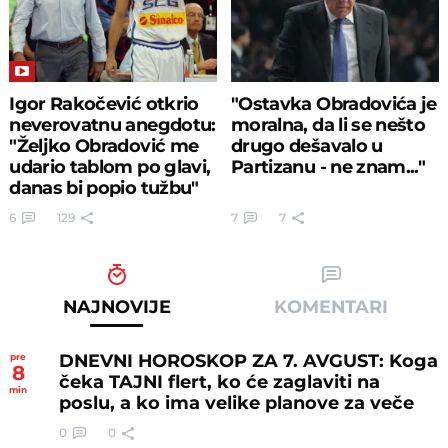
Igor Rakočević otkrio
"Ostavka Obradovića je
neverovatnu anegdotu:
moralna, da li se nešto
"Željko Obradović me
drugo dešavalo u
udario tablom po glavi,
Partizanu - ne znam..."
danas bi popio tužbu"
6
129
7
7
NAJNOVIJE
KOMENTARI
DNEVNI HOROSKOP ZA 7. AVGUST: Koga
pre
8
čeka TAJNI flert, ko će zaglaviti na
min
poslu, a ko ima velike planove za veče
0
0