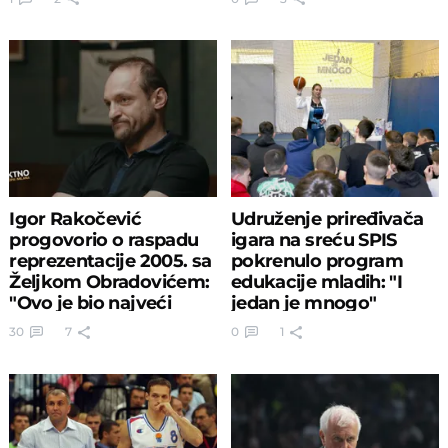
Igor Rakočević
Udruženje priređivača
progovorio o raspadu
igara na sreću SPIS
reprezentacije 2005. sa
pokrenulo program
Željkom Obradovićem:
edukacije mladih: "I
"Ovo je bio najveći
jedan je mnogo"
problem!"
30
7
0
1