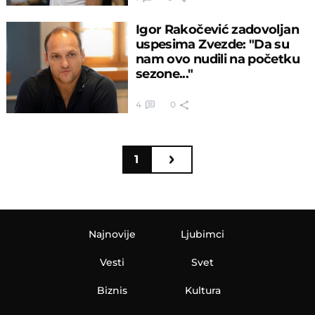
Igor Rakočević zadovoljan
uspesima Zvezde: "Da su
nam ovo nudili na početku
sezone..."
4
0
1
Najnovije
Ljubimci
Vesti
Svet
Biznis
Kultura