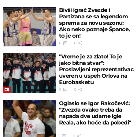
Bivši igrač Zvezde i
Partizana se sa legendom
sprema za novu sezonu:
Ako neko poznaje Špance,
to je on!
0
0
"Vreme je za zlato! To je
jako bitna stvar":
Proslavljeni reprezentativac
uveren u uspeh Orlova na
Eurobasketu
0
0
Oglasio se Igor Rakočević:
"Zvezda ovako treba da
napada dve udarne igle
Reala, ako hoće da pobedi"
1
0