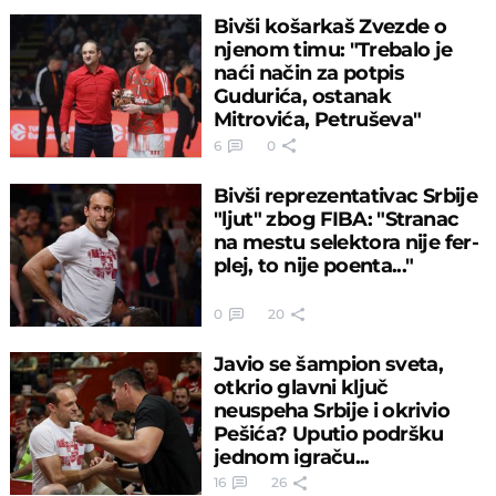
Bivši košarkaš Zvezde o
njenom timu: "Trebalo je
naći način za potpis
Gudurića, ostanak
Mitrovića, Petruševa"
6
0
Bivši reprezentativac Srbije
"ljut" zbog FIBA: "Stranac
na mestu selektora nije fer-
plej, to nije poenta..."
0
20
Javio se šampion sveta,
otkrio glavni ključ
neuspeha Srbije i okrivio
Pešića? Uputio podršku
jednom igraču...
16
26