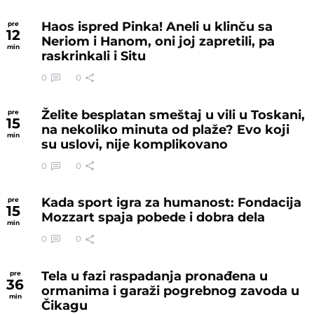
Haos ispred Pinka! Aneli u klinču sa
pre
12
Neriom i Hanom, oni joj zapretili, pa
min
raskrinkali i Situ
0
0
Želite besplatan smeštaj u vili u Toskani,
pre
15
na nekoliko minuta od plaže? Evo koji
min
su uslovi, nije komplikovano
0
0
Kada sport igra za humanost: Fondacija
pre
15
Mozzart spaja pobede i dobra dela
min
0
0
Tela u fazi raspadanja pronađena u
pre
36
ormanima i garaži pogrebnog zavoda u
min
Čikagu