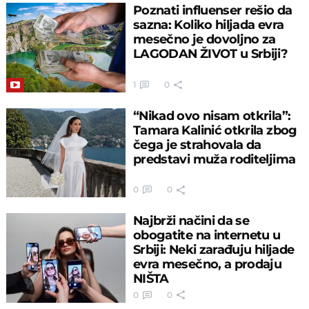
Poznati influenser rešio da
sazna: Koliko hiljada evra
mesečno je dovoljno za
LAGODAN ŽIVOT u Srbiji?
1
0
“Nikad ovo nisam otkrila”:
Tamara Kalinić otkrila zbog
čega je strahovala da
predstavi muža roditeljima
0
0
Najbrži načini da se
obogatite na internetu u
Srbiji: Neki zarađuju hiljade
evra mesečno, a prodaju
NIŠTA
0
0