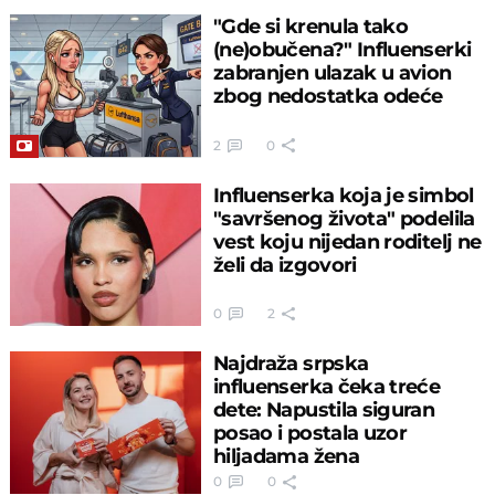
"Gde si krenula tako
(ne)obučena?" Influenserki
zabranjen ulazak u avion
zbog nedostatka odeće
2
0
Influenserka koja je simbol
"savršenog života" podelila
vest koju nijedan roditelj ne
želi da izgovori
0
2
Najdraža srpska
influenserka čeka treće
dete: Napustila siguran
posao i postala uzor
hiljadama žena
0
0