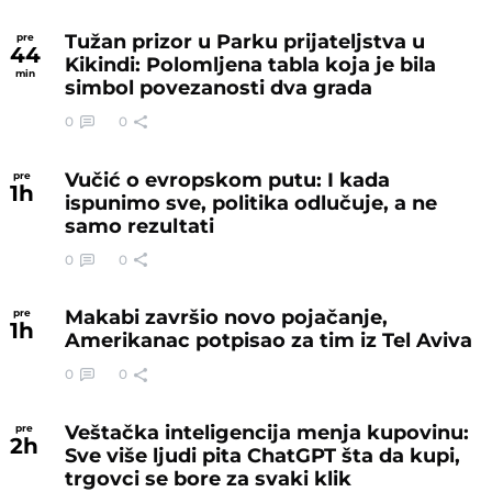
Tužan prizor u Parku prijateljstva u
pre
44
Kikindi: Polomljena tabla koja je bila
min
simbol povezanosti dva grada
0
0
Vučić o evropskom putu: I kada
pre
1
h
ispunimo sve, politika odlučuje, a ne
samo rezultati
0
0
Makabi završio novo pojačanje,
pre
1
h
Amerikanac potpisao za tim iz Tel Aviva
0
0
Veštačka inteligencija menja kupovinu:
pre
2
h
Sve više ljudi pita ChatGPT šta da kupi,
trgovci se bore za svaki klik