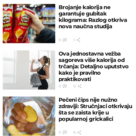
Brojanje kalorija ne
garantuje gubitak
kilograma: Razlog otkriva
nova naučna studija
0
1
Ova jednostavna vežba
sagoreva više kalorija od
trčanja: Detaljno uputstvo
kako je pravilno
praktikovati
0
0
Pečeni čips nije nužno
zdraviji: Stručnjaci otkrivaju
šta se zaista krije u
popularnoj grickalici
0
6