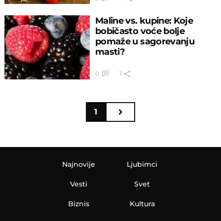
Maline vs. kupine: Koje
bobičasto voće bolje
pomaže u sagorevanju
masti?
0
1
1
Najnovije
Ljubimci
Vesti
Svet
Biznis
Kultura