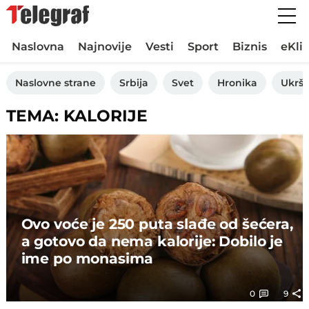
Naslovna
Najnovije
Vesti
Sport
Biznis
eKli
Naslovne strane
Srbija
Svet
Hronika
Ukršt
TEMA: KALORIJE
Ovo voće je 250 puta slađe od šećera,
a gotovo da nema kalorije: Dobilo je
ime po monasima
0
9