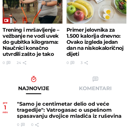
Trening i mršavljenje –
Primer jelovnika za
vežbanje ne vodi uvek
1.500 kalorija dnevno:
do gubitka kilograma:
Ovako izgleda jedan
Naučnici konačno
dan na niskokaloričnoj
utvrdili zašto je tako
dijeti
0
24
0
3
NAJNOVIJE
KOMENTARI
"Samo je centimetar delio od veće
pre
1
tragedije": Vatrogasac o uspešnom
min
spasavanju dvojice mladića iz ruševina
0
0