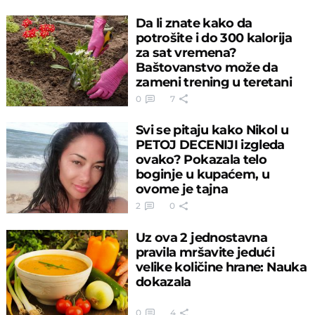
Da li znate kako da
potrošite i do 300 kalorija
za sat vremena?
Baštovanstvo može da
zameni trening u teretani
0
7
Svi se pitaju kako Nikol u
PETOJ DECENIJI izgleda
ovako? Pokazala telo
boginje u kupaćem, u
ovome je tajna
2
0
Uz ova 2 jednostavna
pravila mršavite jedući
velike količine hrane: Nauka
dokazala
0
4