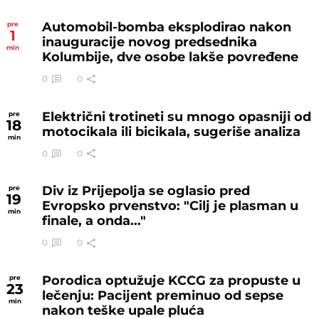
Automobil-bomba eksplodirao nakon
pre
1
inauguracije novog predsednika
min
Kolumbije, dve osobe lakše povređene
0
0
Električni trotineti su mnogo opasniji od
pre
18
motocikala ili bicikala, sugeriše analiza
min
0
0
Div iz Prijepolja se oglasio pred
pre
19
Evropsko prvenstvo: "Cilj je plasman u
min
finale, a onda..."
0
0
Porodica optužuje KCCG za propuste u
pre
23
lečenju: Pacijent preminuo od sepse
min
nakon teške upale pluća