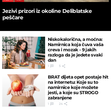
Jezivi prizori iz okoline Deliblatske
peščare
Niskokalorična, a moćna:
Namirnica koja čuva vaša
creva i mozak - 9 jakih
razloga da je jedete svaki
dan
1
5
BRAT dijeta opet postaje hit
na internetu: Koje su to
namirnice koje možete
jesti, a koje su STROGO
zabranjene
1
24