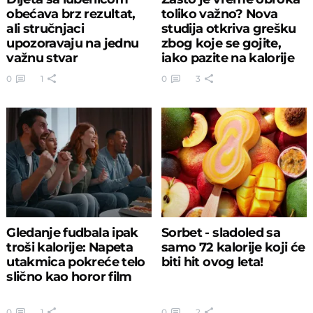
obećava brz rezultat,
toliko važno? Nova
ali stručnjaci
studija otkriva grešku
upozoravaju na jednu
zbog koje se gojite,
važnu stvar
iako pazite na kalorije
0
1
0
3
Gledanje fudbala ipak
Sorbet - sladoled sa
troši kalorije: Napeta
samo 72 kalorije koji će
utakmica pokreće telo
biti hit ovog leta!
slično kao horor film
0
1
0
2