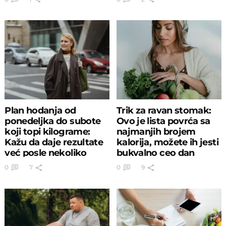
Plan hodanja od
Trik za ravan stomak:
ponedeljka do subote
Ovo je lista povrća sa
koji topi kilograme:
najmanjih brojem
Kažu da daje rezultate
kalorija, možete ih jesti
već posle nekoliko
bukvalno ceo dan
nedelja
0
7
0
9