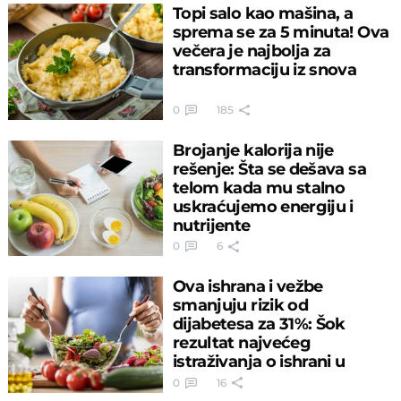
Topi salo kao mašina, a
sprema se za 5 minuta! Ova
večera je najbolja za
transformaciju iz snova
0
185
Brojanje kalorija nije
rešenje: Šta se dešava sa
telom kada mu stalno
uskraćujemo energiju i
nutrijente
0
6
Ova ishrana i vežbe
smanjuju rizik od
dijabetesa za 31%: Šok
rezultat najvećeg
istraživanja o ishrani u
Evropi
0
16