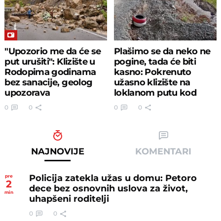
"Upozorio me da će se
Plašimo se da neko ne
put urušiti": Klizište u
pogine, tada će biti
Rodopima godinama
kasno: Pokrenuto
bez sanacije, geolog
užasno klizište na
upozorava
loklanom putu kod
Čačka
0
0
0
0
NAJNOVIJE
KOMENTARI
Policija zatekla užas u domu: Petoro
pre
2
dece bez osnovnih uslova za život,
min
uhapšeni roditelji
0
0