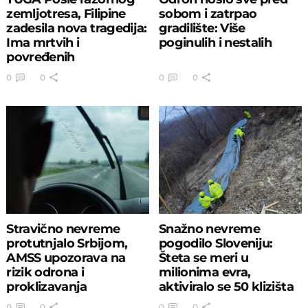
zemljotresa, Filipine
sobom i zatrpao
zadesila nova tragedija:
gradilište: Više
Ima mrtvih i
poginulih i nestalih
povređenih
0
0
0
0
Stravično nevreme
Snažno nevreme
protutnjalo Srbijom,
pogodilo Sloveniju:
AMSS upozorava na
Šteta se meri u
rizik odrona i
milionima evra,
proklizavanja
aktiviralo se 50 klizišta
0
0
0
0