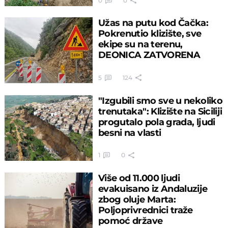
0
0
Užas na putu kod Čačka:
Pokrenutio klizište, sve
ekipe su na terenu,
DEONICA ZATVORENA
5
124
"Izgubili smo sve u nekoliko
trenutaka": Klizište na Siciliji
progutalo pola grada, ljudi
besni na vlasti
1
0
Više od 11.000 ljudi
evakuisano iz Andaluzije
zbog oluje Marta:
Poljoprivrednici traže
pomoć države