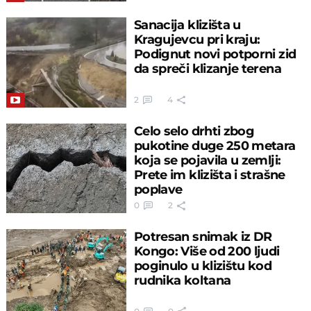
Sanacija klizišta u
Kragujevcu pri kraju:
Podignut novi potporni zid
da spreči klizanje terena
2
4
Celo selo drhti zbog
pukotine duge 250 metara
koja se pojavila u zemlji:
Prete im klizišta i strašne
poplave
0
2
Potresan snimak iz DR
Kongo: Više od 200 ljudi
poginulo u klizištu kod
rudnika koltana