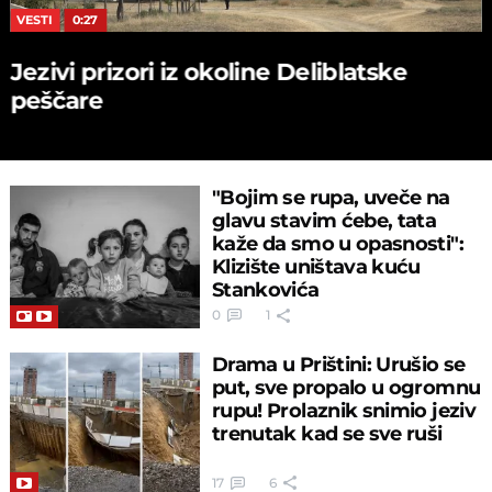
VESTI
0:27
Jezivi prizori iz okoline Deliblatske
peščare
"Bojim se rupa, uveče na
glavu stavim ćebe, tata
kaže da smo u opasnosti":
Klizište uništava kuću
Stankovića
0
1
Drama u Prištini: Urušio se
put, sve propalo u ogromnu
rupu! Prolaznik snimio jeziv
trenutak kad se sve ruši
17
6