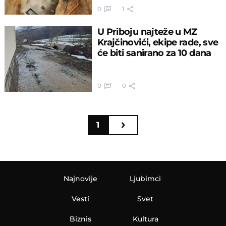
0
1
U Priboju najteže u MZ
Krajčinovići, ekipe rade, sve
će biti sanirano za 10 dana
0
0
1
Najnovije
Ljubimci
Vesti
Svet
Biznis
Kultura