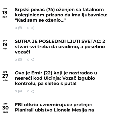
Srpski pevač (74) oženjen sa fatalnom
pre
13
koleginicom prizano da ima ljubavnicu:
min
"Kad sam se oženio..."
0
0
SUTRA JE POSLEDNJI LJUTI SVETAC: 2
pre
19
stvari svi treba da uradimo, a posebno
min
vozači
0
0
Ovo je Emir (22) koji je nastradao u
pre
27
nesreći kod Ulcinja: Vozač izgubio
min
kontrolu, pa sleteo s puta!
0
0
FBI otkrio uznemirujuće pretnje:
pre
30
Planirali ubistvo Lionela Mesija na
min