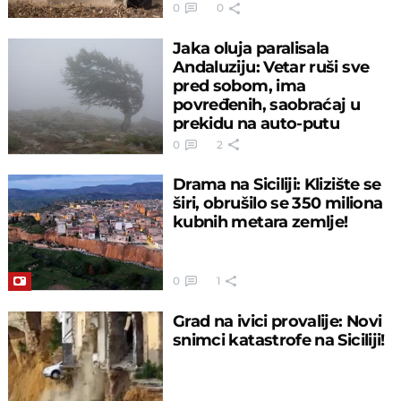
0
0
Jaka oluja paralisala
Andaluziju: Vetar ruši sve
pred sobom, ima
povređenih, saobraćaj u
prekidu na auto-putu
0
2
Drama na Siciliji: Klizište se
širi, obrušilo se 350 miliona
kubnih metara zemlje!
0
1
Grad na ivici provalije: Novi
snimci katastrofe na Siciliji!