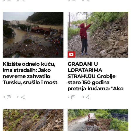
Klizište odnelo kuću,
GRAĐANI U
ima stradalih: Jako
LOPATARIMA
nevreme zahvatilo
STRAHUJU Groblje
Tursku, srušilo i most
staro 150 godina
pretnja kućama: "Ako
se zid sruši, PADAĆE
0
0
2
0
MRTVI"