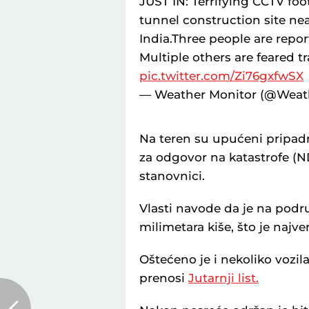
JUST IN: Terrifying CCTV foo
tunnel construction site ne
India.Three people are repo
Multiple others are feared 
pic.twitter.com/Zi76gxfwSX
— Weather Monitor (@Weat
Na teren su upućeni pripadn
za odgovor na katastrofe (ND
stanovnici.
Vlasti navode da je na podr
milimetara kiše, što je najve
Oštećeno je i nekoliko vozila
prenosi
Jutarnji list.