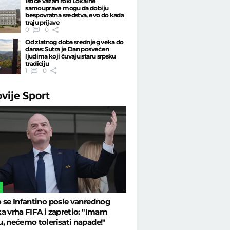
Ističe važan rok! Lokalne
samouprave mogu da dobiju
bespovratna sredstva, evo do kada
traju prijave
0
0
Od zlatnog doba srednjeg veka do
danas: Sutra je Dan posvećen
ljudima koji čuvaju staru srpsku
tradiciju
1
0
ovije
Sport
L
 se Infantino posle vanrednog
a vrha FIFA i zapretio: "Imam
, nećemo tolerisati napade!"