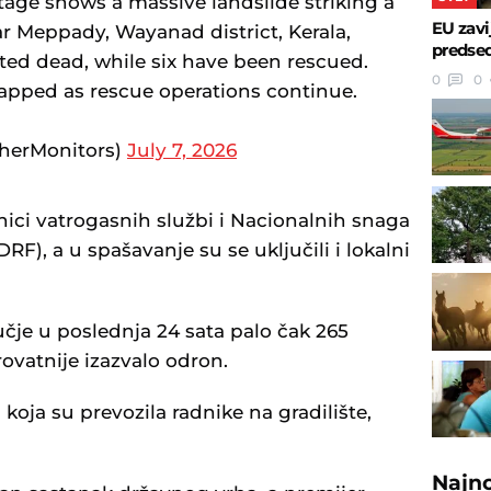
tage shows a massive landslide striking a
EU zavi
ar Meppady, Wayanad district, Kerala,
predse
rted dead, while six have been rescued.
0
0
trapped as rescue operations continue.
herMonitors)
July 7, 2026
ici vatrogasnih službi i Nacionalnih snaga
RF), a u spašavanje su se uključili i lokalni
učje u poslednja 24 sata palo čak 265
rovatnije izazvalo odron.
 koja su prevozila radnike na gradilište,
Najn