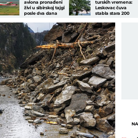
aviona pronađeni
turskih vremena:
živi u sibirskoj tajgi
Leskovac čuva
posle dva dana
stabla stara 200
godina
NA