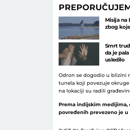
PREPORUČUJE
Misija na 
zbog koje
Smrt trud
da je pal
usledilo
Odron se dogodio u blizini 
tunela koji povezuje okruge
na lokaciji su radili građevin
Prema indijskim medijima, d
povređenih prevezeno je u 