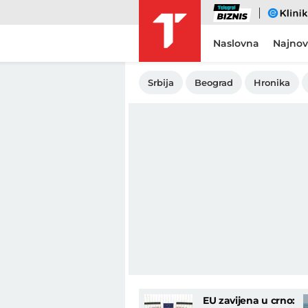
Biznis
eKlinika
Naslovna
Najnov
Srbija
Beograd
Hronika
EU zavijena u crno: