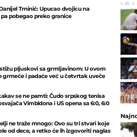
0
0
anijel Trninić: Upucao dvojicu na
 pa pobegao preko granice
U
stižu pljuskovi sa grmljavinom: U ovom
je grmeće i padaće već u četvrtak uveče
kakav se ne pamti: Čudo srpskog tenisa
osvajača Vimbldona i US opena sa 6:0, 6:0
Najn
telji ne traže mnogo: Ovo su tri stvari koje
le od dece, a retko će ih izgovoriti naglas