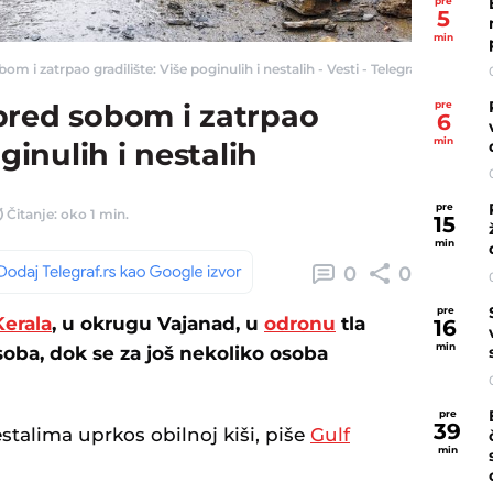
pre
5
min
 i zatrpao gradilište: Više poginulih i nestalih - Vesti - Telegraf.rs
pre
pred sobom i zatrpao
6
min
oginulih i nestalih
pre
Čitanje: oko 1 min.
15
min
0
0
pre
Kerala
, u okrugu Vajanad, u
odronu
tla
16
min
oba, dok se za još nekoliko osoba
pre
39
estalima uprkos obilnoj kiši, piše
Gulf
min