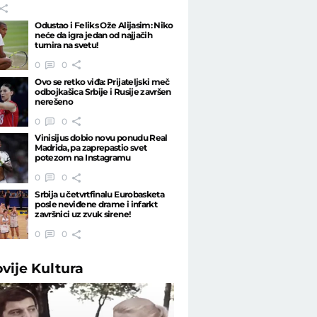
Odustao i Feliks Ože Alijasim: Niko
neće da igra jedan od najjačih
turnira na svetu!
0
0
Ovo se retko viđa: Prijateljski meč
odbojkašica Srbije i Rusije završen
nerešeno
0
0
Vinisijus dobio novu ponudu Real
Madrida, pa zaprepastio svet
potezom na Instagramu
0
0
Srbija u četvrtfinalu Eurobasketa
posle neviđene drame i infarkt
završnici uz zvuk sirene!
0
0
ovije
Kultura