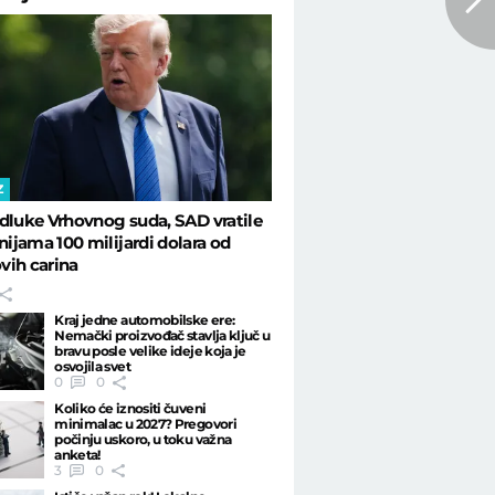
Z
dluke Vrhovnog suda, SAD vratile
jama 100 milijardi dolara od
vih carina
Kraj jedne automobilske ere:
Nemački proizvođač stavlja ključ u
bravu posle velike ideje koja je
osvojila svet
0
0
Koliko će iznositi čuveni
minimalac u 2027? Pregovori
počinju uskoro, u toku važna
anketa!
3
0