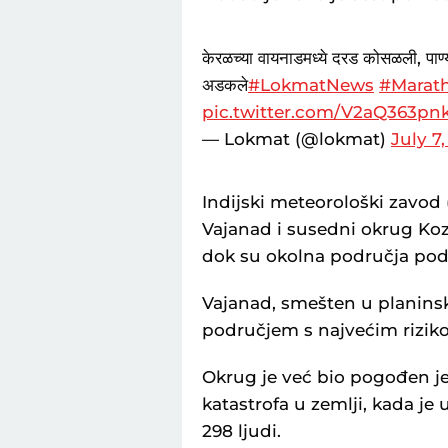
केरळच्या वायनाडमध्ये दरड कोसळली, पाण्
अडकले
#LokmatNews
#Marat
pic.twitter.com/V2aQ363pn
— Lokmat (@lokmat)
July 7
Indijski meteorološki zavod
Vajanad i susedni okrug Ko
dok su okolna područja po
Vajanad, smešten u planins
područjem s najvećim rizikom
Okrug je već bio pogođen j
katastrofa u zemlji, kada je
298 ljudi.