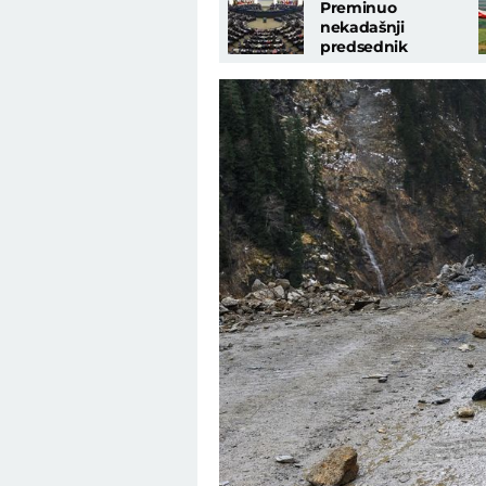
Preminuo
nekadašnji
predsednik
Evropskog
parlamenta