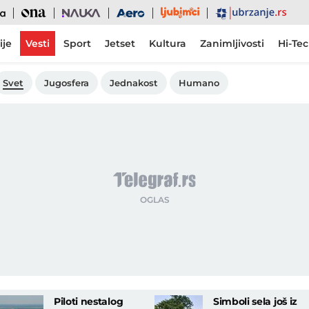
Ljubimci
Ona
Nauka
Aero
Ubrzanje
ije
Vesti
Sport
Jetset
Kultura
Zanimljivosti
Hi-Te
Svet
Jugosfera
Jednakost
Humano
Piloti nestalog
Simboli sela još iz