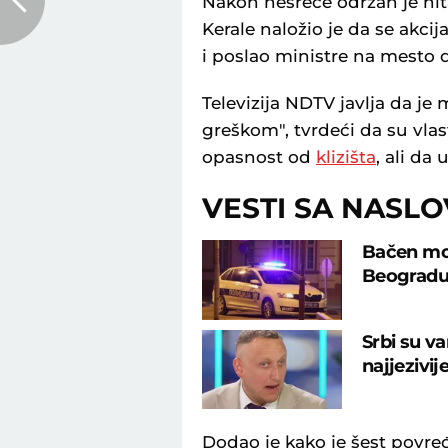
Nakon nesreće održan je hit
Kerale naložio je da se akci
i poslao ministre na mesto d
Televizija NDTV javlja da je
greškom", tvrdeći da su vlas
opasnost od
klizišta
, ali da
VESTI SA NASL
Bačen mol
Beograd
Srbi su va
najjezivij
Dodao je kako je šest povre