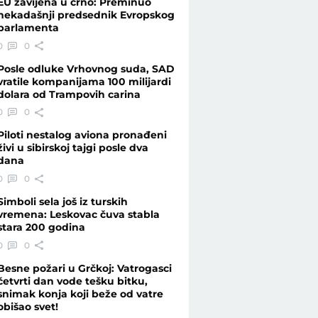
EU zavijena u crno: Preminuo
nekadašnji predsednik Evropskog
parlamenta
0
0
Posle odluke Vrhovnog suda, SAD
vratile kompanijama 100 milijardi
dolara od Trampovih carina
0
0
Piloti nestalog aviona pronađeni
živi u sibirskoj tajgi posle dva
dana
0
0
Simboli sela još iz turskih
vremena: Leskovac čuva stabla
stara 200 godina
0
0
Besne požari u Grčkoj: Vatrogasci
četvrti dan vode tešku bitku,
snimak konja koji beže od vatre
obišao svet!