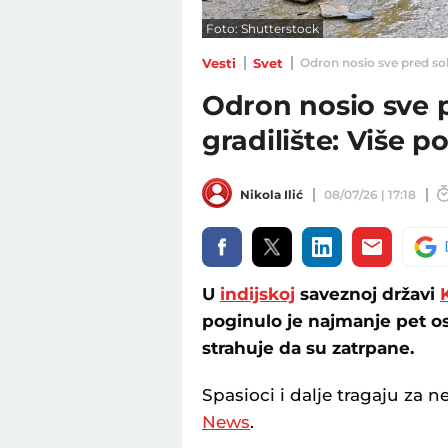
Foto: Shutterstock
Vesti
Svet
Odron nosio sve pred sobom
Odron nosio sve 
gradilište: Više p
Nikola Ilić
08/07/26 | 17:18
U
indijskoj
saveznoj državi
poginulo je najmanje pet os
strahuje da su zatrpane.
Spasioci i dalje tragaju za n
News
.