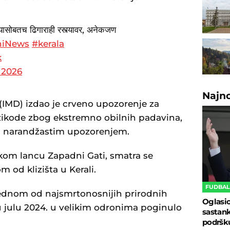
यासोबतच ढिगाराही रस्त्यावर, अनेकजण
hiNews
#kerala
k
, 2026
Najn
 (IMD) izdao je crveno upozorenje za
zikode zbog ekstremno obilnih padavina,
d narandžastim upozorenjem.
kom lancu Zapadni Gati, smatra se
 od klizišta u Kerali.
FUDBA
ednom od najsmrtonosnijih prirodnih
Oglasio
 u julu 2024. u velikim odronima poginulo
sastank
podršku