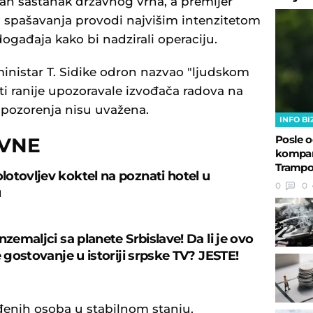
an sastanak državnog vrha, a premijer
ja spašavanja provodi najvišim intenzitetom
ogađaja kako bi nadzirali operaciju.
 ministar T. Sidike odron nazvao "ljudskom
ti ranije upozoravale izvođača radova na
 upozorenja nisu uvažena.
INFO BI
Posle o
OVNE
kompani
Trampo
otovljev koktel na poznati hotel u
0
0
u
nzemaljci sa planete Srbislave! Da li je ovo
e gostovanje u istoriji srpske TV? JESTE!
đenih osoba u stabilnom stanju.