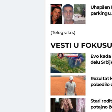
Uhapšen D
parkingu,
(Telegraf.rs)
VESTI U FOKUS
Evo kada 
delu Srbi
Rezultat 
pobedilo 
Stari rodi
potajno že