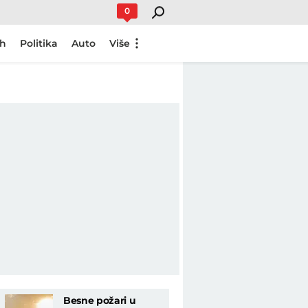
0
ch
Politika
Auto
Više
Besne požari u