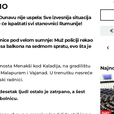
MO
Dunavu nije uspela: Sve izvesnija situacija
 će ispaštati svi stanovnici Rumunije!
nice pod velom sumnje: Muž policiji rekao
19
o
C
a sa balkona na sedmom spratu, evo šta je
Priština
mosta Menakši kod Kaladija, na gradilištu
Najn
 Malapuram i Vajanad. U trenutku nesreće
ski radnici.
esetak ljudi ostalo je zatrpano, a šest
bolnicu.
SVET