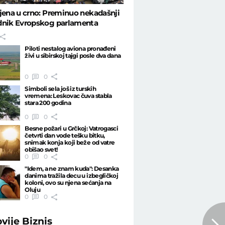
jena u crno: Preminuo nekadašnji
dnik Evropskog parlamenta
Piloti nestalog aviona pronađeni
živi u sibirskoj tajgi posle dva dana
0
0
Simboli sela još iz turskih
vremena: Leskovac čuva stabla
stara 200 godina
0
0
Besne požari u Grčkoj: Vatrogasci
četvrti dan vode tešku bitku,
snimak konja koji beže od vatre
obišao svet!
0
0
"Idem, a ne znam kuda": Desanka
danima tražila decu u izbegličkoj
koloni, ovo su njena sećanja na
Oluju
0
0
ovije
Biznis