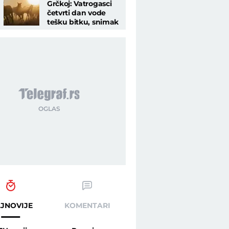
Grčkoj: Vatrogasci
četvrti dan vode
tešku bitku, snimak
konja koji beže od
vatre obišao svet!
JNOVIJE
KOMENTARI