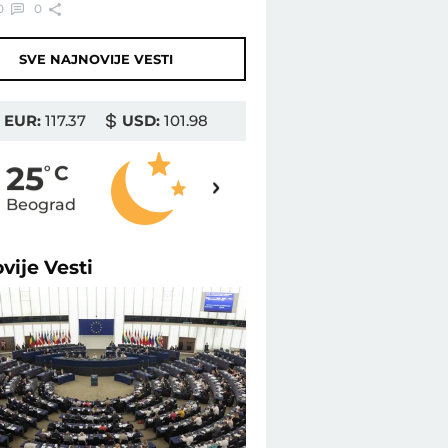
0
0
SVE NAJNOVIJE VESTI
EUR:
117.37
USD:
101.98
25
25
o
C
o
C
Beograd
Novi Sad
ovije
Vesti