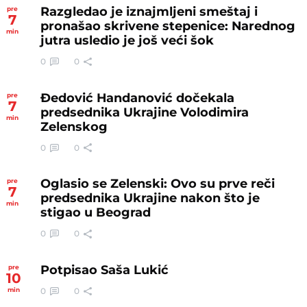
Razgledao je iznajmljeni smeštaj i
pre
7
pronašao skrivene stepenice: Narednog
min
jutra usledio je još veći šok
0
0
Đedović Handanović dočekala
pre
7
predsednika Ukrajine Volodimira
min
Zelenskog
0
0
Oglasio se Zelenski: Ovo su prve reči
pre
7
predsednika Ukrajine nakon što je
min
stigao u Beograd
0
0
Potpisao Saša Lukić
pre
10
0
0
min