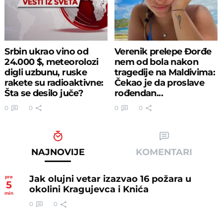
Srbin ukrao vino od
Verenik prelepe Đorđe
24.000 $, meteorolozi
nem od bola nakon
digli uzbunu, ruske
tragedije na Maldivima:
rakete su radioaktivne:
Čekao je da proslave
Šta se desilo juče?
rođendan...
0
0
0
0
NAJNOVIJE
KOMENTARI
Jak olujni vetar izazvao 16 požara u
pre
5
okolini Kragujevca i Knića
min
0
0