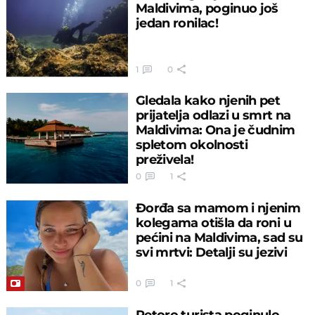
Maldivima, poginuo još
jedan ronilac!
1
0
Gledala kako njenih pet
prijatelja odlazi u smrt na
Maldivima: Ona je čudnim
spletom okolnosti
preživela!
0
1
Đorđa sa mamom i njenim
kolegama otišla da roni u
pećini na Maldivima, sad su
svi mrtvi: Detalji su jezivi
0
1
Petoro turista poginulo