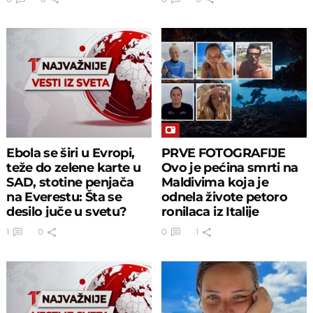
Ebola se širi u Evropi,
PRVE FOTOGRAFIJE
teže do zelene karte u
Ovo je pećina smrti na
SAD, stotine penjača
Maldivima koja je
na Everestu: Šta se
odnela živote petoro
desilo juče u svetu?
ronilaca iz Italije
1
0
0
1