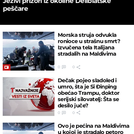
Jezivi prizori iz okoline Deliblatske
peščare
Morska struja odvukla
ronioce u strašnu smrt?
Izvučena tela Italijana
stradalih na Maldivima
0
0
Dečak pojeo sladoled i
umro, šta je Si Đinping
obećao Trampu, doktor
serijski silovatelj: Šta se
desilo juče?
0
0
Ovo je pećina na Maldivima
u kojoj je stradalo petoro