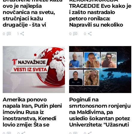
ovo je najlepša
TRAGEDIJE Evo kako je
novčanica na svetu,
i zašto nastradalo
stručnjaci kažu
petoro ronilaca:
drugačije - šta vi
Napravili su nekoliko
mislite?
kobnih grešaka!
0
1
0
0
Amerika ponovo
Poginuli na
napala Iran, Putin pleni
smrtonosnom ronjenju
imovinu Rusa iz
na Maldivima, pa
inostranstva, Kenedi
usledio šokantan potez
lovio zmije: Šta se
Univerziteta: "Užasnuti
desilo juče?
smo!"
0
0
0
0