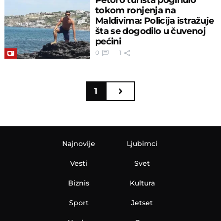
tokom ronjenja na
Maldivima: Policija istražuje
šta se dogodilo u čuvenoj
pećini
0
1
1
Najnovije
Ljubimci
Vesti
Svet
Biznis
Kultura
Sport
Jetset