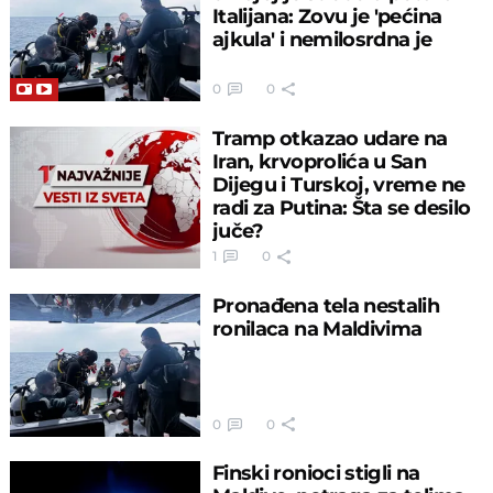
Italijana: Zovu je 'pećina
ajkula' i nemilosrdna je
0
0
Tramp otkazao udare na
Iran, krvoprolića u San
Dijegu i Turskoj, vreme ne
radi za Putina: Šta se desilo
juče?
1
0
Pronađena tela nestalih
ronilaca na Maldivima
0
0
Finski ronioci stigli na