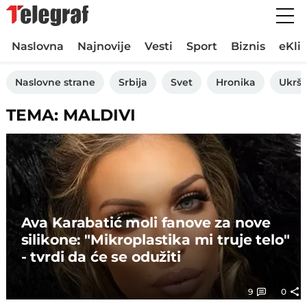
Naslovna
Najnovije
Vesti
Sport
Biznis
eKli
Naslovne strane
Srbija
Svet
Hronika
Ukršt
TEMA: MALDIVI
Ava Karabatić moli fanove za nove
silikone: "Mikroplastika mi truje telo"
- tvrdi da će se odužiti
9
0