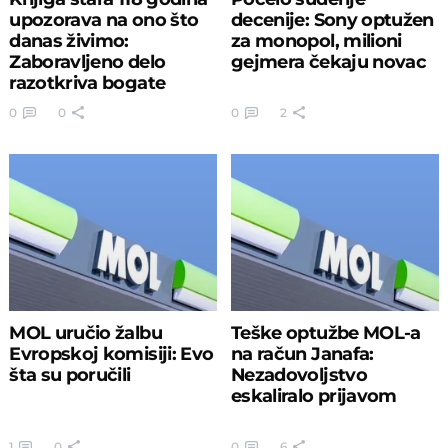
upozorava na ono što
decenije: Sony optužen
danas živimo:
za monopol, milioni
Zaboravljeno delo
gejmera čekaju novac
razotkriva bogate
vladare sveta?
0
0
0
2
MOL uručio žalbu
Teške optužbe MOL-a
Evropskoj komisiji: Evo
na račun Janafa:
šta su poručili
Nezadovoljstvo
eskaliralo prijavom
1
0
0
6