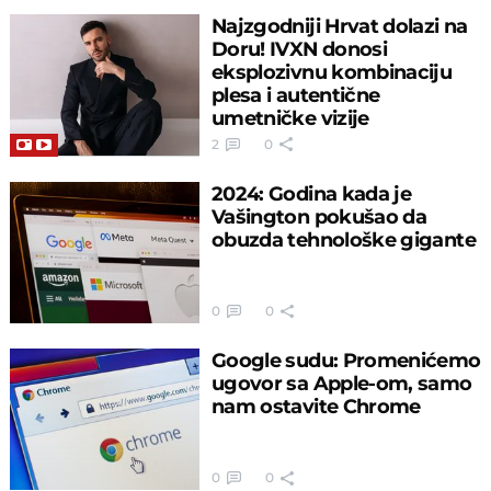
Najzgodniji Hrvat dolazi na
Doru! IVXN donosi
eksplozivnu kombinaciju
plesa i autentične
umetničke vizije
2
0
2024: Godina kada je
Vašington pokušao da
obuzda tehnološke gigante
0
0
Google sudu: Promenićemo
ugovor sa Apple-om, samo
nam ostavite Chrome
0
0