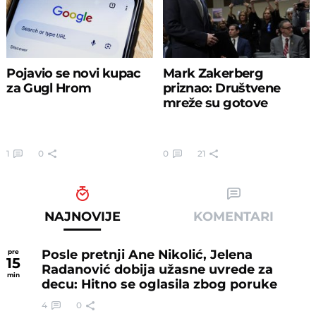
Pojavio se novi kupac
Mark Zakerberg
za Gugl Hrom
priznao: Društvene
mreže su gotove
1
0
0
21
NAJNOVIJE
KOMENTARI
Posle pretnji Ane Nikolić, Jelena
pre
15
Radanović dobija užasne uvrede za
min
decu: Hitno se oglasila zbog poruke
4
0