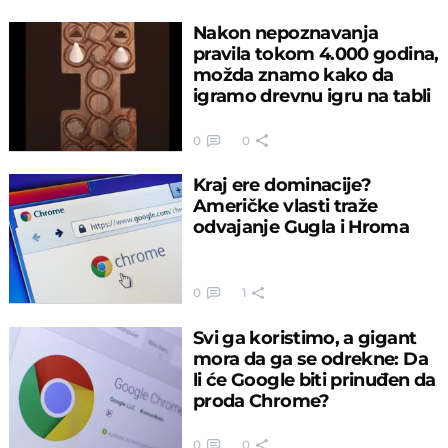
Nakon nepoznavanja
pravila tokom 4.000 godina,
možda znamo kako da
igramo drevnu igru na tabli
0
0
Kraj ere dominacije?
Američke vlasti traže
odvajanje Gugla i Hroma
0
1
Svi ga koristimo, a gigant
mora da ga se odrekne: Da
li će Google biti prinuđen da
proda Chrome?
0
0