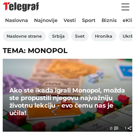
Naslovna
Najnovije
Vesti
Sport
Biznis
eKli
Naslovne strane
Srbija
Svet
Hronika
Ukršt
TEMA: MONOPOL
Ako ste ikada igrali Monopol, možda
ste propustili njegovu najvažniju
životnu lekciju - evo čemu nas je
učila!
0
1