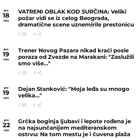
VATRENI OBLAK KOD SURČINA: Veliki
pre
18
požar vidi se iz celog Beograda,
min
dramatične scene uznemirile prestonicu
0
0
Trener Novog Pazara nikad kraći posle
pre
19
poraza od Zvezde na Marakani: "Zaslužili
min
smo više..."
0
0
Dejan Stanković: "Moja leđa su mnogo
pre
19
velika..."
min
2
0
Grčka boginja ljubavi i lepote rođena je
pre
22
na najsunčanijem mediteranskom
min
ostrvu: Na tom mestu je i čuvena plaža