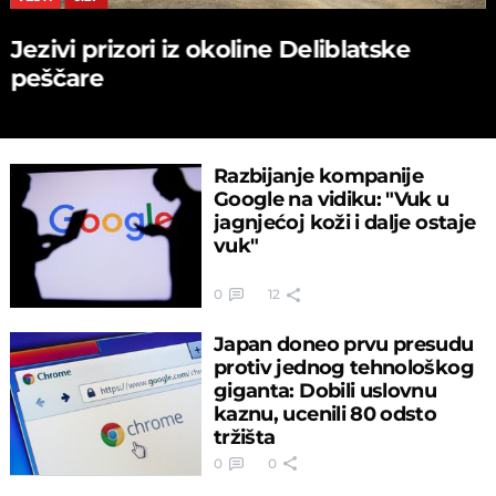
Jezivi prizori iz okoline Deliblatske
peščare
Razbijanje kompanije
Google na vidiku: "Vuk u
jagnjećoj koži i dalje ostaje
vuk"
0
12
Japan doneo prvu presudu
protiv jednog tehnološkog
giganta: Dobili uslovnu
kaznu, ucenili 80 odsto
tržišta
0
0