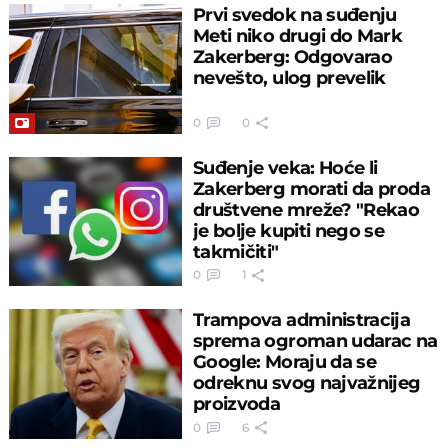
Prvi svedok na suđenju
Meti niko drugi do Mark
Zakerberg: Odgovarao
nevešto, ulog prevelik
0
0
Suđenje veka: Hoće li
Zakerberg morati da proda
društvene mreže? "Rekao
je bolje kupiti nego se
takmičiti"
0
1
Trampova administracija
sprema ogroman udarac na
Google: Moraju da se
odreknu svog najvažnijeg
proizvoda
0
6