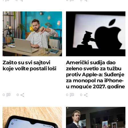
Zašto su svi sajtovi
Američki sudija dao
koje volite postali loši
zeleno svetlo za tužbu
protiv Apple-a: Suđenje
za monopol na iPhone-
u moguće 2027. godine
0
0
0
0