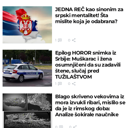
JEDNA REČ kao sinonim za
srpski mentalitet! Šta
mislite koja je odabrana?
1
0
Epilog HOROR snimka iz
Srbije: Muškarac i žena
osumnjičeni da su zadavili
štene, slučaj pred
TUŽILAŠTVOM
1
0
Blago skriveno vekovima iz
mora izvukli ribari, mislilo se
da je iz rimskog doba:
Analize šokirale naučnike
0
0