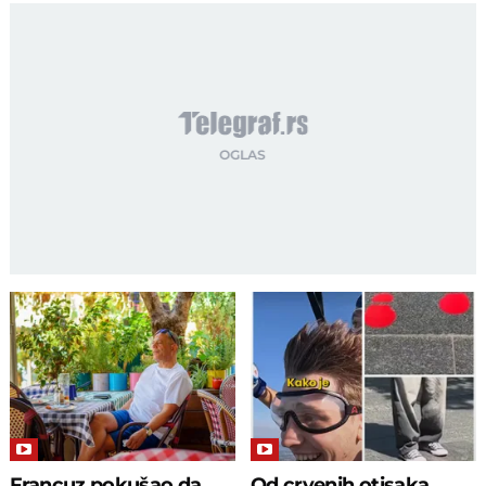
Francuz pokušao da
Od crvenih otisaka