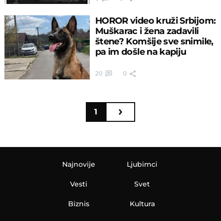
HOROR video kruži Srbijom:
Muškarac i žena zadavili
štene? Komšije sve snimile,
pa im došle na kapiju
20
0
1
Najnovije
Ljubimci
Vesti
Svet
Biznis
Kultura