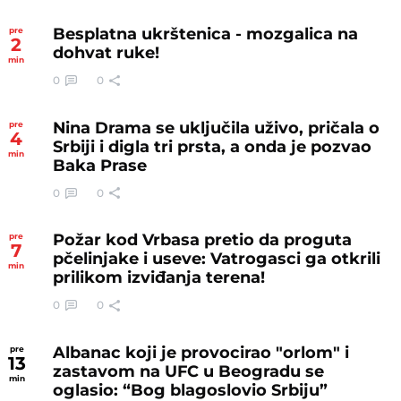
Besplatna ukrštenica - mozgalica na
pre
2
dohvat ruke!
min
0
0
Nina Drama se uključila uživo, pričala o
pre
4
Srbiji i digla tri prsta, a onda je pozvao
min
Baka Prase
0
0
Požar kod Vrbasa pretio da proguta
pre
7
pčelinjake i useve: Vatrogasci ga otkrili
min
prilikom izviđanja terena!
0
0
Albanac koji je provocirao "orlom" i
pre
13
zastavom na UFC u Beogradu se
min
oglasio: “Bog blagoslovio Srbiju”