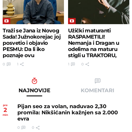
Traži se Jana iz Novog
Užički maturanti
Sada! Južnokorejac joj
RASPAMETILI!
posvetio i objavio
Nemanja i Dragan u
PESMU: Da li iko
odelima na maturu
poznaje ovu
stigli u TRAKTORU,
studentkinju?
snimak je brutalan
0
1
1
0
NAJNOVIJE
KOMENTARI
Pijan seo za volan, naduvao 2,30
pre
2
promila: Nikšićanin kažnjen sa 2.000
min
evra
0
0