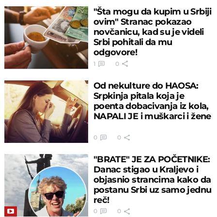
"Šta mogu da kupim u Srbiji
ovim" Stranac pokazao
novčanicu, kad su je videli
Srbi pohitali da mu
odgovore!
1
0
Od nekulture do HAOSA:
Srpkinja pitala koja je
poenta dobacivanja iz kola,
NAPALI JE i muškarci i žene
0
0
"BRATE" JE ZA POČETNIKE:
Danac stigao u Kraljevo i
objasnio strancima kako da
postanu Srbi uz samo jednu
reč!
0
0