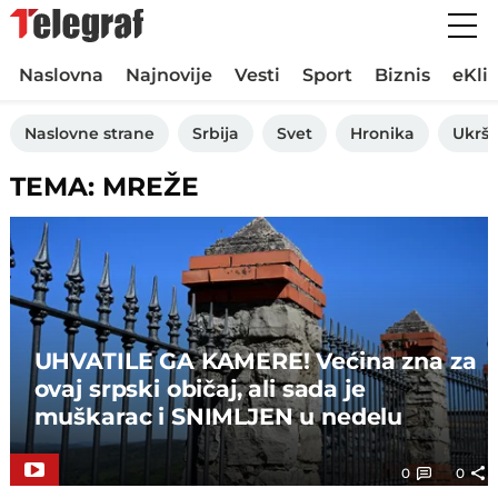
Naslovna
Najnovije
Vesti
Sport
Biznis
eKli
Naslovne strane
Srbija
Svet
Hronika
Ukršt
TEMA: MREŽE
UHVATILE GA KAMERE! Većina zna za
ovaj srpski običaj, ali sada je
muškarac i SNIMLJEN u nedelu
0
0