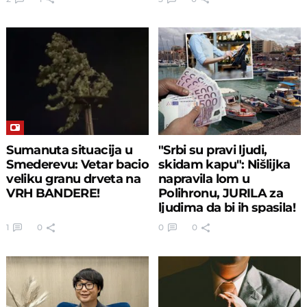
Sumanuta situacija u
"Srbi su pravi ljudi,
Smederevu: Vetar bacio
skidam kapu": Nišlijka
veliku granu drveta na
napravila lom u
VRH BANDERE!
Polihronu, JURILA za
ljudima da bi ih spasila!
1
0
0
0