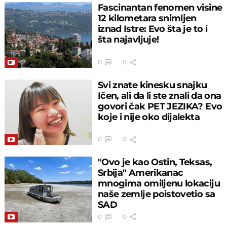
Fascinantan fenomen visine
12 kilometara snimljen
iznad Istre: Evo šta je to i
šta najavljuje!
0
0
Svi znate kinesku snajku
Ičen, ali da li ste znali da ona
govori čak PET JEZIKA? Evo
koje i nije oko dijalekta
0
0
"Ovo je kao Ostin, Teksas,
Srbija" Amerikanac
mnogima omiljenu lokaciju
naše zemlje poistovetio sa
SAD
0
0