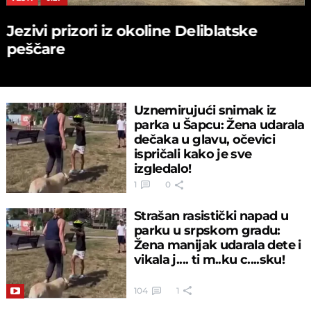
Jezivi prizori iz okoline Deliblatske
peščare
Uznemirujući snimak iz
parka u Šapcu: Žena udarala
dečaka u glavu, očevici
ispričali kako je sve
izgledalo!
1
0
Strašan rasistički napad u
parku u srpskom gradu:
Žena manijak udarala dete i
vikala j.... ti m..ku c....sku!
104
1