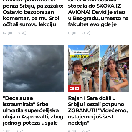
ponizi Srbiju, pa zažalio:
stopala do SKOKA IZ
Ostavio bezobrazan
AVIONA! David je stao
komentar, pa mu Srbi
u Beogradu, umesto na
očitali surovu lekciju
fakultet evo gde je
odveden
14
2
0
0
"Deca su se
Rajan i Sara došli u
istraumirala" Srbe
Srbiju i ostali potpuno
uhvatila superćelijska
ZGRANUTI! "Videćemo,
oluja u Asprovalti, zbog
ostajemo još šest
jednog poteza usijale
nedelja"
se mreže!
2
1
5
0