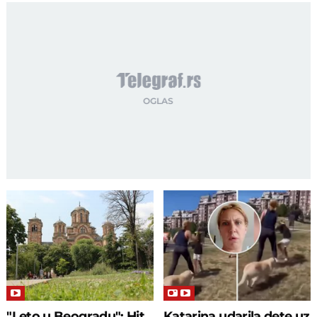
"Leto u Beogradu": Hit
Katarina udarila dete uz