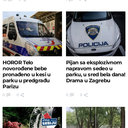
HOROR Telo
Pijan sa eksplozivnom
novorođene bebe
napravom sedeo u
pronađeno u kesi u
parku, u sred bela dana!
parku u predgrađu
Drama u Zagrebu
Parizu
0
0
0
0