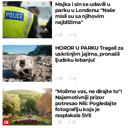
Majka i sin se udavili u
parku u Londonu: "Naše
misli su sa njihovim
najbližima"
0
3
HOROR U PARKU Tragali za
uskršnjim jajima, pronašli
ljudsku lobanju!
0
0
"Molimo vas, ne dirajte to"!
Najemotivniji prizor
potresao Niš: Pogledajte
fotografiju koja je
rasplakala SVE
1
4