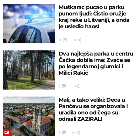
Muškarac pucao u parku
punom ljudi: Čistio oružje
kraj reke u Litvaniji, a onda
je usledio haos!
0
0
Dva najlepša parka u centru
Čačka dobila ime: Zvaće se
po legendarnoj glumici i
Milici Rakić
1
1
Mali, a tako veliki: Deca u
Pančevu se organizovala i
uradila ono od čega su
odrasli ZAZIRALI
1
0