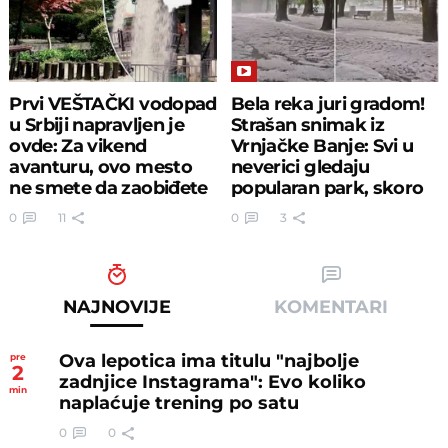
Prvi VEŠTAČKI vodopad
Bela reka juri gradom!
u Srbiji napravljen je
Strašan snimak iz
ovde: Za vikend
Vrnjačke Banje: Svi u
avanturu, ovo mesto
neverici gledaju
ne smete da zaobiđete
popularan park, skoro
potonuo!
0
11
0
3
NAJNOVIJE
KOMENTARI
Ova lepotica ima titulu "najbolje
pre
2
zadnjice Instagrama": Evo koliko
min
naplaćuje trening po satu
0
0