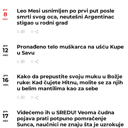
Leo Mesi usnimljen po prvi put posle
pre
8
smrti svog oca, neutešni Argentinac
min
stigao u rodni grad
0
0
Pronađeno telo muškarca na ušću Kupe
pre
12
u Savu
min
0
0
Kako da prepustite svoju muku u Božje
pre
16
ruke: Kad čujete Hitnu, molite se za njih
min
u belim mantilima kao za sebe
0
0
Videćemo ih u SREDU! Veoma čudna
pre
17
pojava prati potpuno pomračenje
min
Sunca, naučnici ne znaju šta je uzrokuje