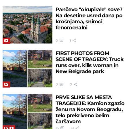
Pančevo "okupirale" sove?
Na desetine usred dana po
krošnjama, snimci
fenomenalni
0
1
FIRST PHOTOS FROM
SCENE OF TRAGEDY: Truck
runs over, kills woman in
New Belgrade park
0
0
PRVE SLIKE SA MESTA
TRAGEDIJE: Kamion zgazio
ženu na Novom Beogradu,
telo prekriveno belim
čaršavom
16
19