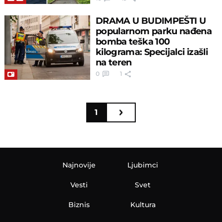
DRAMA U BUDIMPEŠTI U
popularnom parku nađena
bomba teška 100
kilograma: Specijalci izašli
na teren
0
1
1
Najnovije
Ljubimci
Vesti
Svet
Biznis
Kultura