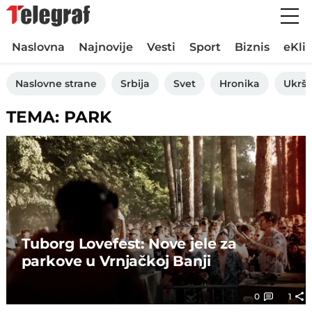
Naslovna
Najnovije
Vesti
Sport
Biznis
eKli
Naslovne strane
Srbija
Svet
Hronika
Ukršt
TEMA: PARK
Tuborg Lovefest: Nove jele za
parkove u Vrnjačkoj Banji
0
1