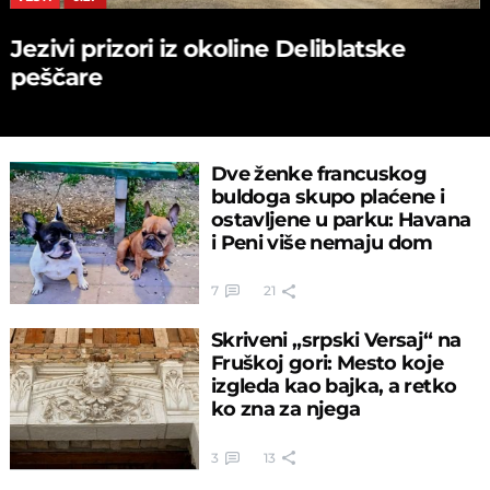
Jezivi prizori iz okoline Deliblatske
peščare
Dve ženke francuskog
buldoga skupo plaćene i
ostavljene u parku: Havana
i Peni više nemaju dom
7
21
Skriveni „srpski Versaj“ na
Fruškoj gori: Mesto koje
izgleda kao bajka, a retko
ko zna za njega
3
13