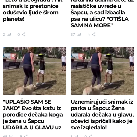
snimak iz prestonice
rasističke uvrede u
oduševio ljude širom
Šapcu, a sad izbacila
planete!
psa na ulicu? "OTIŠLA
SAM NA MORE"
2
0
37
4
"UPLAŠIO SAM SE
Uznemirujući snimak iz
JAKO" Evo šta kažu iz
parka u Šapcu: Žena
porodice dečaka koga
udarala dečaka u glavu,
je žena u Šapcu
očevici ispričali kako je
UDARILA U GLAVU uz
sve izgledalo!
pretnje i uvrede
45
9
1
0