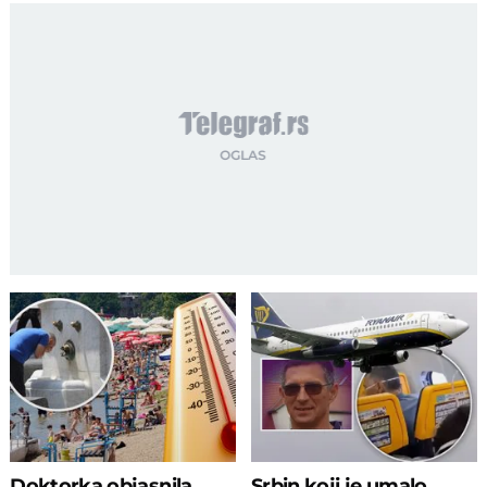
Doktorka objasnila
Srbin koji je umalo