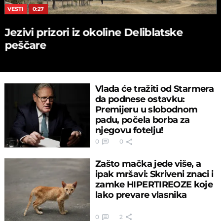
VESTI
0:27
Jezivi prizori iz okoline Deliblatske
peščare
Vlada će tražiti od Starmera
da podnese ostavku:
Premijeru u slobodnom
padu, počela borba za
njegovu fotelju!
0
0
Zašto mačka jede više, a
ipak mršavi: Skriveni znaci i
zamke HIPERTIREOZE koje
lako prevare vlasnika
0
2