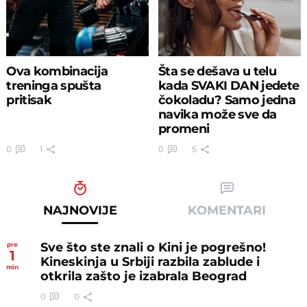
Ova kombinacija
Šta se dešava u telu
treninga spušta
kada SVAKI DAN jedete
pritisak
čokoladu? Samo jedna
navika može sve da
promeni
0
1
0
5
NAJNOVIJE
KOMENTARI
Sve što ste znali o Kini je pogrešno!
pre
1
Kineskinja u Srbiji razbila zablude i
min
otkrila zašto je izabrala Beograd
0
0