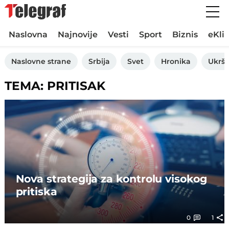
Naslovna
Najnovije
Vesti
Sport
Biznis
eKli
Naslovne strane
Srbija
Svet
Hronika
Ukršt
TEMA: PRITISAK
Nova strategija za kontrolu visokog
pritiska
0
1