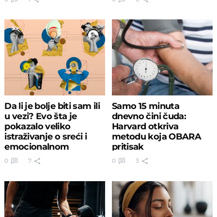
Da li je bolje biti sam ili
Samo 15 minuta
u vezi? Evo šta je
dnevno čini čuda:
pokazalo veliko
Harvard otkriva
istraživanje o sreći i
metodu koja OBARA
emocionalnom
pritisak
blagostanju
0
7
0
3