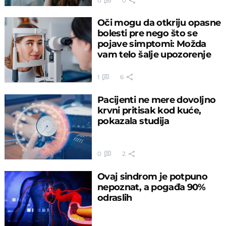
0
0
Oči mogu da otkriju opasne
bolesti pre nego što se
pojave simptomi: Možda
vam telo šalje upozorenje
1
6
Pacijenti ne mere dovoljno
krvni pritisak kod kuće,
pokazala studija
0
2
Ovaj sindrom je potpuno
nepoznat, a pogađa 90%
odraslih