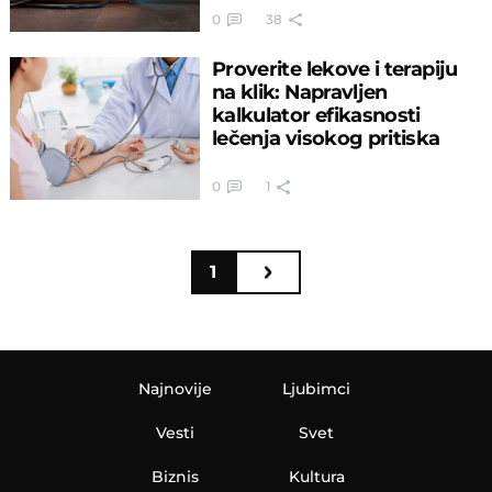
0
38
Proverite lekove i terapiju
na klik: Napravljen
kalkulator efikasnosti
lečenja visokog pritiska
0
1
1
Najnovije
Ljubimci
Vesti
Svet
Biznis
Kultura