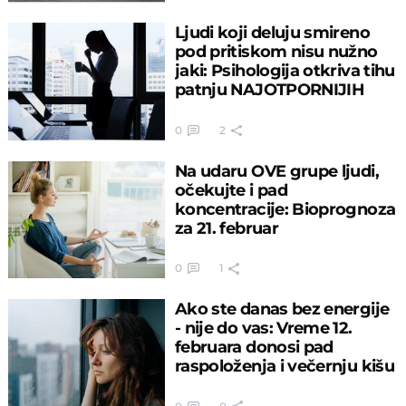
Ljudi koji deluju smireno
pod pritiskom nisu nužno
jaki: Psihologija otkriva tihu
patnju NAJOTPORNIJIH
0
2
Na udaru OVE grupe ljudi,
očekujte i pad
koncentracije: Bioprognoza
za 21. februar
0
1
Ako ste danas bez energije
- nije do vas: Vreme 12.
februara donosi pad
raspoloženja i večernju kišu