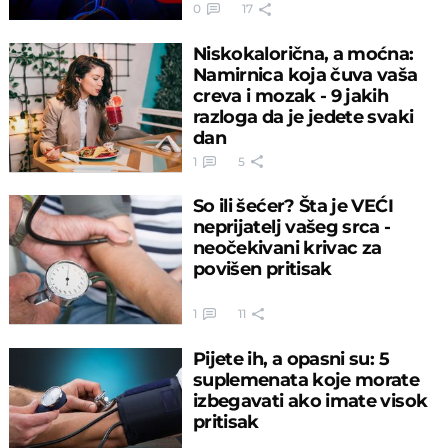
0
17
Niskokalorična, a moćna:
Namirnica koja čuva vaša
creva i mozak - 9 jakih
razloga da je jedete svaki
dan
1
5
So ili šećer? Šta je VEĆI
neprijatelj vašeg srca -
neočekivani krivac za
povišen pritisak
1
11
Pijete ih, a opasni su: 5
suplemenata koje morate
izbegavati ako imate visok
pritisak