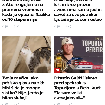
zašto reagujemo na
isisan kroz prozor
promenu vremena i
aviona ima samo jedan
kada je opasno: Razlika
savet za sve putnike:
od 10 stepeni nije
Ljubiša je čudom ostao
bezazlena
živ!
0
5
0
1
Tvoja mačka jako
Džastin Gejdži iskren
pritiska glavu na zid:
pred spektakl s
Misliš da je mnogo
Topurijom u Beloj kući:
slatko? Nije, jer to je
"Ja sam veliki
hitan slučaj!
autsajder, ali..."
0
1
0
0