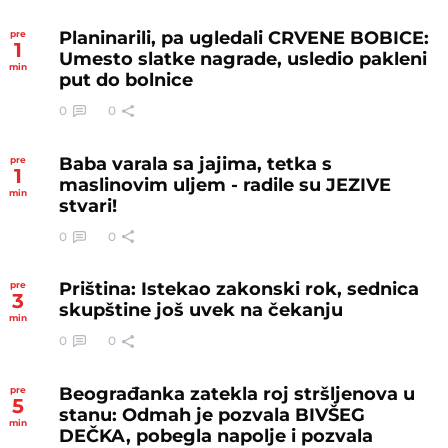
Planinarili, pa ugledali CRVENE BOBICE:
pre
1
Umesto slatke nagrade, usledio pakleni
min
put do bolnice
0
0
Baba varala sa jajima, tetka s
pre
1
maslinovim uljem - radile su JEZIVE
min
stvari!
0
0
Priština: Istekao zakonski rok, sednica
pre
3
skupštine još uvek na čekanju
min
0
0
Beograđanka zatekla roj stršljenova u
pre
5
stanu: Odmah je pozvala BIVŠEG
min
DEČKA, pobegla napolje i pozvala