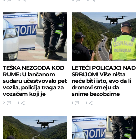
TEŠKA NEZGODA KOD
LETEĆI POLICAJCI NAD
RUME: U lančanom
SRBIJOM! Više ništa
sudaru učestvovalo pet
neće biti isto, evo da li
vozila, policija traga za
dronovi smeju da
vozačem koji je
snime bezobzirne
pobegao
vozače
2
1
1
1