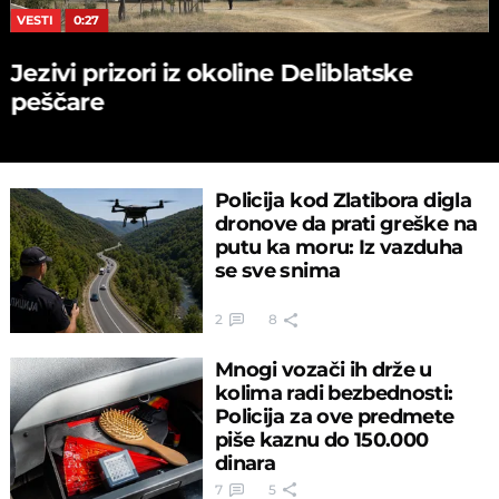
VESTI
0:27
Jezivi prizori iz okoline Deliblatske
peščare
Policija kod Zlatibora digla
dronove da prati greške na
putu ka moru: Iz vazduha
se sve snima
2
8
Mnogi vozači ih drže u
kolima radi bezbednosti:
Policija za ove predmete
piše kaznu do 150.000
dinara
7
5