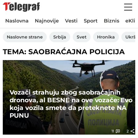
Naslovna
Najnovije
Vesti
Sport
Biznis
eKli
Naslovne strane
Srbija
Svet
Hronika
Ukršt
TEMA: SAOBRAĆAJNA POLICIJA
Vozači strahuju zbog saobraćajnih
dronova, al BESNE na ove vozače: Evo
koja vozila smete da preteknete NA
PUNU
11
2