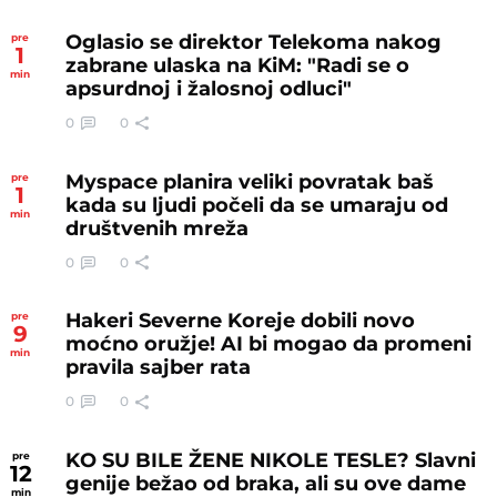
Oglasio se direktor Telekoma nakog
pre
1
zabrane ulaska na KiM: "Radi se o
min
apsurdnoj i žalosnoj odluci"
0
0
Myspace planira veliki povratak baš
pre
1
kada su ljudi počeli da se umaraju od
min
društvenih mreža
0
0
Hakeri Severne Koreje dobili novo
pre
9
moćno oružje! AI bi mogao da promeni
min
pravila sajber rata
0
0
KO SU BILE ŽENE NIKOLE TESLE? Slavni
pre
12
genije bežao od braka, ali su ove dame
min