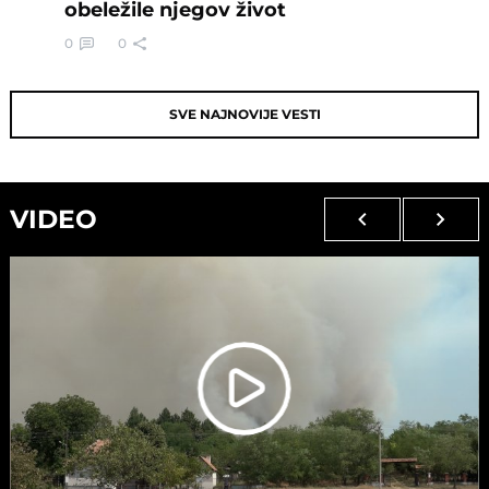
obeležile njegov život
0
0
SVE NAJNOVIJE VESTI
VIDEO