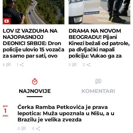
LOV IZ VAZDUHA NA
DRAMA NA NOVOM
NAJOPASNIJOJ
BEOGRADU! Pijani
DEONICI SRBIJE: Dron
Kinezi bežali od patrole,
policije ulovio 15 vozača
pa divljački napali
za samo par sati, ovo
policiju: Vukao ga za
su radili
glavu!
6
1
3
2
NAJNOVIJE
KOMENTARI
Ćerka Ramba Petkovića je prava
pre
1
lepotica: Muža upoznala u Nišu, a u
min
Brazilu je velika zvezda
0
0