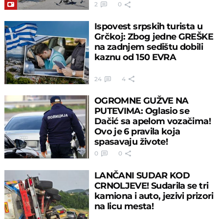
2
0
Ispovest srpskih turista u
Grčkoj: Zbog jedne GREŠKE
na zadnjem sedištu dobili
kaznu od 150 EVRA
24
4
OGROMNE GUŽVE NA
PUTEVIMA: Oglasio se
Dačić sa apelom vozačima!
Ovo je 6 pravila koja
spasavaju živote!
0
0
LANČANI SUDAR KOD
CRNOLJEVE! Sudarila se tri
kamiona i auto, jezivi prizori
na licu mesta!