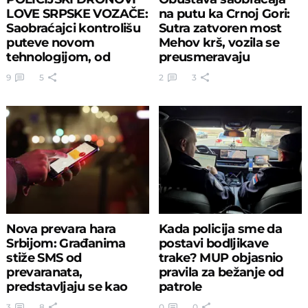
LOVE SRPSKE VOZAČE:
na putu ka Crnoj Gori:
Saobraćajci kontrolišu
Sutra zatvoren most
puteve novom
Mehov krš, vozila se
tehnologijom, od
preusmeravaju
ovoga nema bega
9
5
2
3
Nova prevara hara
Kada policija sme da
Srbijom: Građanima
postavi bodljikave
stiže SMS od
trake? MUP objasnio
prevaranata,
pravila za bežanje od
predstavljaju se kao
patrole
policija
3
8
0
0