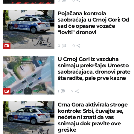
0
0
Pojačana kontrola
saobraćaja u Crnoj Gori: Od
sad će opasne vozače
"loviti" dronovi
0
0
U Crnoj Gori iz vazduha
snimaju prekršaje: Umesto
saobraćajaca, dronovi prate
šta radite, pale prve kazne
1
7
Crna Gora aktivirala stroge
kontrole: Srbi, čuvajte se,
nećete ni znati da vas
snimaju dok pravite ove
greške