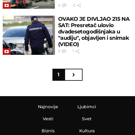
0
0
OVAKO JE DIVLJAO 215 NA
SAT: Presretač ulovio
dvadesetogodišnjaka u
"audiju", objavljen i snimak
(VIDEO)
9
1
1
Najnovije
Ljubimci
Vesti
Svet
Biznis
Kultura