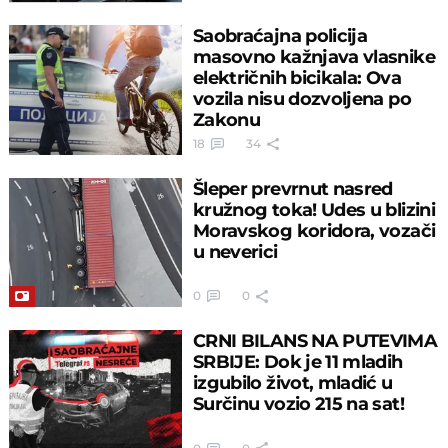
Saobraćajna policija
masovno kažnjava vlasnike
električnih bicikala: Ova
vozila nisu dozvoljena po
Zakonu
18
34
Šleper prevrnut nasred
kružnog toka! Udes u blizini
Moravskog koridora, vozači
u neverici
0
0
CRNI BILANS NA PUTEVIMA
SRBIJE: Dok je 11 mladih
izgubilo život, mladić u
Surčinu vozio 215 na sat!