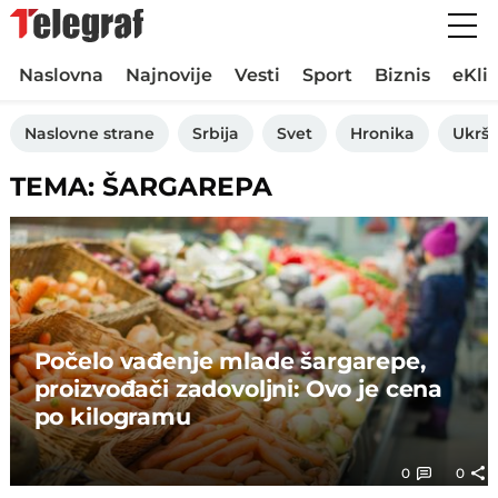
Naslovna
Najnovije
Vesti
Sport
Biznis
eKli
Naslovne strane
Srbija
Svet
Hronika
Ukršt
TEMA: ŠARGAREPA
Počelo vađenje mlade šargarepe,
proizvođači zadovoljni: Ovo je cena
po kilogramu
0
0