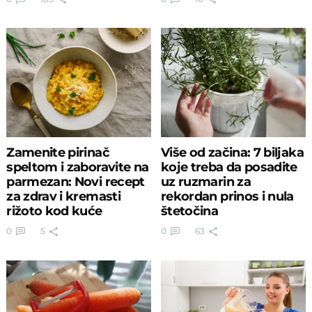
Zamenite pirinač
Više od začina: 7 biljaka
speltom i zaboravite na
koje treba da posadite
parmezan: Novi recept
uz ruzmarin za
za zdrav i kremasti
rekordan prinos i nula
rižoto kod kuće
štetočina
0
5
0
63