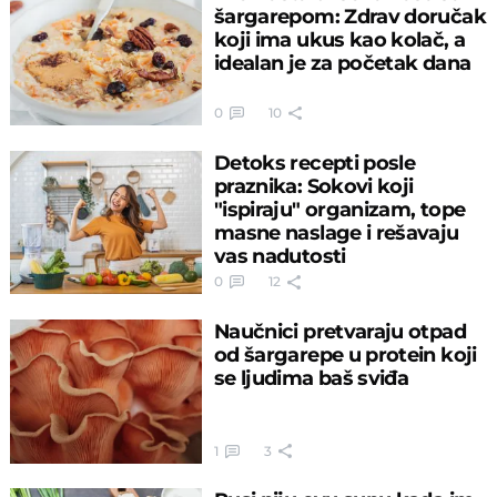
šargarepom: Zdrav doručak
koji ima ukus kao kolač, a
idealan je za početak dana
0
10
Detoks recepti posle
praznika: Sokovi koji
"ispiraju" organizam, tope
masne naslage i rešavaju
vas nadutosti
0
12
Naučnici pretvaraju otpad
od šargarepe u protein koji
se ljudima baš sviđa
1
3