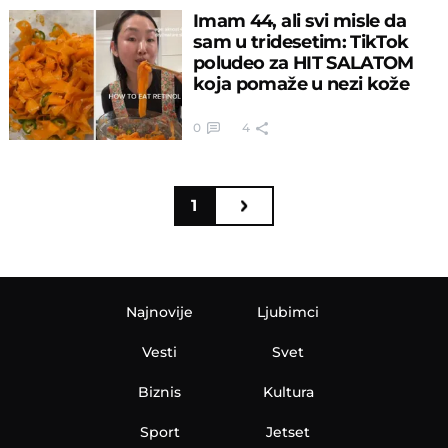
Imam 44, ali svi misle da
sam u tridesetim: TikTok
poludeo za HIT SALATOM
koja pomaže u nezi kože
0
4
1
Najnovije
Ljubimci
Vesti
Svet
Biznis
Kultura
Sport
Jetset