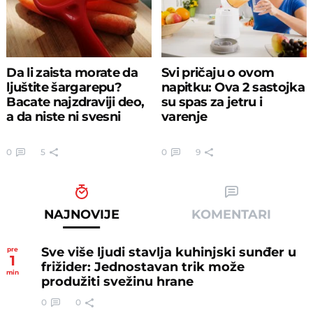
Da li zaista morate da
Svi pričaju o ovom
ljuštite šargarepu?
napitku: Ova 2 sastojka
Bacate najzdraviji deo,
su spas za jetru i
a da niste ni svesni
varenje
0
5
0
9
NAJNOVIJE
KOMENTARI
Sve više ljudi stavlja kuhinjski sunđer u
pre
1
frižider: Jednostavan trik može
min
produžiti svežinu hrane
0
0