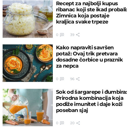
Recept za najbolji kupus
ribanac koji ste ikad probali:
Zimnica koja postaje
kraljica svake trpeze
0
39
Kako napraviti savršen
potaž: Ovaj trik pretvara
dosadne čorbice u praznik
za nepca
0
96
Sok od šargarepe i đumbira:
Prirodna kombinacija koja
podiže imunitet i daje koži
poseban sjaj
0
20