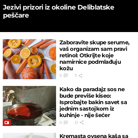
Jezivi prizori iz okoline Deliblatske
peščare
Zaboravite skupe serume,
vaš organizam sam pravi
retinol: Otkrijte koje
namirnice podmlađuju
kožu
0
3
Kako da paradajz sos ne
bude previše kiseo:
Isprobajte bakin savet sa
jednim sastojkom iz
kuhinje - nije šećer
0
21
Kremasta ovsena kaša sa