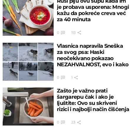
Rusi piju ovu supu kada im
je probava usporena: Mnogi
kažu da pokreće creva već
za 40 minuta
0
113
Vlasnica napravila Sneška
za svog psa: Haski
neočekivano pokazao
NEZAHVALNOST, evo i kako
0
1
Zašto je važno prati
šargarepu čak i ako je
ljuštite: Ovo su skriveni
rizici i najbolji način čišćenja
0
23