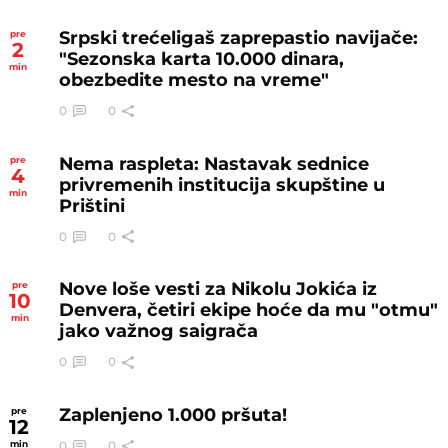
Srpski trećeligaš zaprepastio navijače:
pre
2
"Sezonska karta 10.000 dinara,
min
obezbedite mesto na vreme"
0
0
Nema raspleta: Nastavak sednice
pre
4
privremenih institucija skupštine u
min
Prištini
0
0
Nove loše vesti za Nikolu Jokića iz
pre
10
Denvera, četiri ekipe hoće da mu "otmu"
min
jako važnog saigrača
0
0
Zaplenjeno 1.000 pršuta!
pre
12
0
0
min