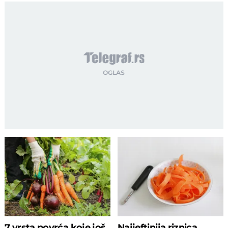
7 vrsta povrća koje još
Najjeftinija riznica