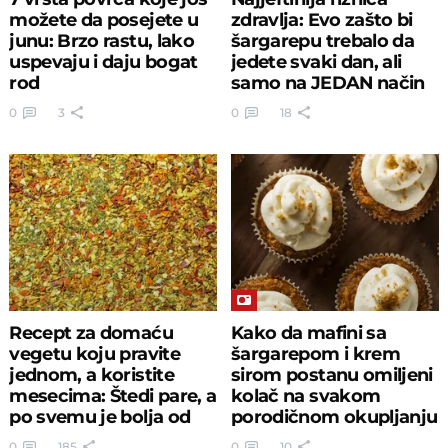
možete da posejete u
zdravlja: Evo zašto bi
junu: Brzo rastu, lako
šargarepu trebalo da
uspevaju i daju bogat
jedete svaki dan, ali
rod
samo na JEDAN način
0
3
0
18
Recept za domaću
Kako da mafini sa
vegetu koju pravite
šargarepom i krem
jednom, a koristite
sirom postanu omiljeni
mesecima: Štedi pare, a
kolač na svakom
po svemu je bolja od
porodičnom okupljanju
kupovne
0
185
0
10