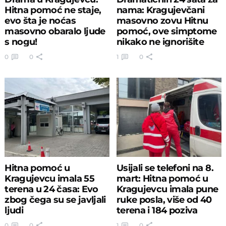
Hitna pomoć ne staje,
nama: Kragujevčani
evo šta je noćas
masovno zovu Hitnu
masovno obaralo ljude
pomoć, ove simptome
s nogu!
nikako ne ignorišite
0
0
1
0
Hitna pomoć u
Usijali se telefoni na 8.
Kragujevcu imala 55
mart: Hitna pomoć u
terena u 24 časa: Evo
Kragujevcu imala pune
zbog čega su se javljali
ruke posla, više od 40
ljudi
terena i 184 poziva
0
0
1
0