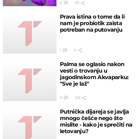
5
29
Prava istina o tome da li
nam je probiotik zaista
potreban na putovanju
1
0
Palma se oglasio nakon
vesti o trovanju u
jagodinskom Akvaparku:
"Sve je laž"
9
218
Putnička dijareja se javlja
mnogo češće nego što
mislite - kako je sprečiti na
letovanju?