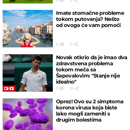
5
0
Imate stomačne probleme
tokom putovanja? Nešto
od ovoga će vam pomoći
0
0
Novak otkrio da je imao dva
zdravstvena problema
tokom meča sa
Šapovalovim: "Stanje nije
idealno"
7
12
Oprez! Ovo su 2 simptoma
korona virusa koja biste
lako mogli zameniti s
drugim bolestima