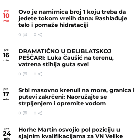
Ovo je namirnica broj 1 koju treba da
pre
10
jedete tokom vrelih dana: Rashlađuje
min
telo i pomaže hidrataciji
0
0
DRAMATIČNO U DELIBLATSKOJ
pre
16
PEŠČARI: Luka Čaušić na terenu,
min
vatrena stihija guta sve!
0
0
Srbi masovno krenuli na more, granica i
pre
17
putevi zakrčeni: Naoružajte se
min
strpljenjem i opremite vodom
0
0
Horhe Martin osvojio pol poziciju u
pre
24
sjajnim kvalifikacijama za VN Velike
min