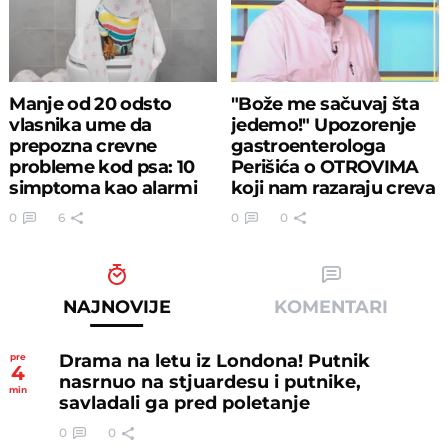
Manje od 20 odsto
"Bože me sačuvaj šta
vlasnika ume da
jedemo!" Upozorenje
prepozna crevne
gastroenterologa
probleme kod psa: 10
Perišića o OTROVIMA
simptoma kao alarmi
koji nam razaraju creva
za uzbunu
0
6
0
0
NAJNOVIJE
KOMENTARI
Drama na letu iz Londona! Putnik
pre
4
nasrnuo na stjuardesu i putnike,
min
savladali ga pred poletanje
0
0