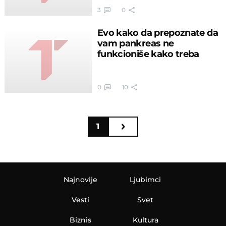
3
0
Evo kako da prepoznate da
vam pankreas ne
funkcioniše kako treba
0
10
1
Najnovije
Ljubimci
Vesti
Svet
Biznis
Kultura