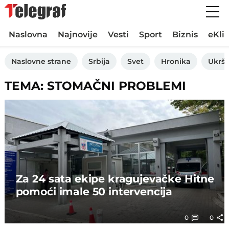
Naslovna
Najnovije
Vesti
Sport
Biznis
eKli
Naslovne strane
Srbija
Svet
Hronika
Ukršt
TEMA: STOMAČNI PROBLEMI
Za 24 sata ekipe kragujevačke Hitne
pomoći imale 50 intervencija
0
0