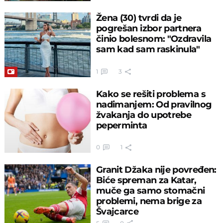
Žena (30) tvrdi da je
pogrešan izbor partnera
činio bolesnom: "Ozdravila
sam kad sam raskinula"
1
3
Kako se rešiti problema s
nadimanjem: Od pravilnog
žvakanja do upotrebe
peperminta
0
1
Granit Džaka nije povređen:
Biće spreman za Katar,
muče ga samo stomačni
problemi, nema brige za
Švajcarce