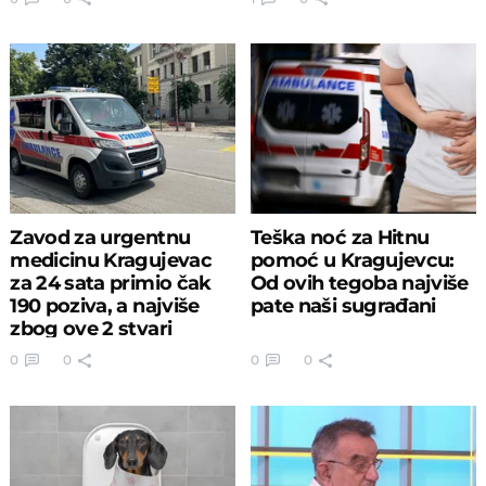
Zavod za urgentnu
Teška noć za Hitnu
medicinu Kragujevac
pomoć u Kragujevcu:
za 24 sata primio čak
Od ovih tegoba najviše
190 poziva, a najviše
pate naši sugrađani
zbog ove 2 stvari
0
0
0
0