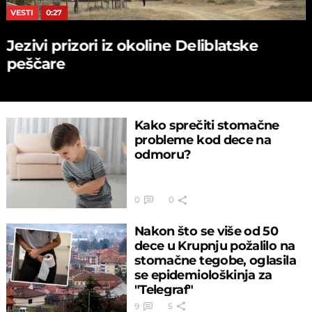
VESTI
0:27
Jezivi prizori iz okoline Deliblatske
peščare
Kako sprečiti stomačne
probleme kod dece na
odmoru?
0
0
Nakon što se više od 50
dece u Krupnju požalilo na
stomačne tegobe, oglasila
se epidemiološkinja za
"Telegraf"
9
5