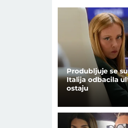
Produbljuje se su
Italija odbacila 
ostaju