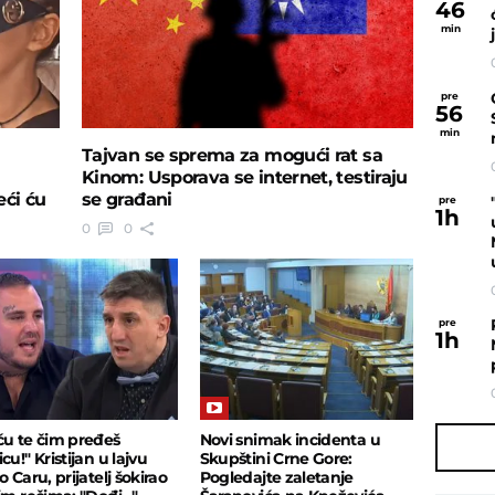
46
min
pre
56
min
Tajvan se sprema za mogući rat sa
Kinom: Usporava se internet, testiraju
eći ću
se građani
pre
1
h
0
0
pre
1
h
ću te čim pređeš
Novi snimak incidenta u
cu!" Kristijan u lajvu
Skupštini Crne Gore:
o Caru, prijatelj šokirao
Pogledajte zaletanje