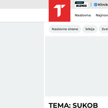
Biznis
eKlinika
Naslovna
Najnov
Naslovne strane
Srbija
Sve
TEMA: SUKOB