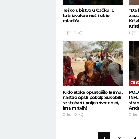
Teško ubistvo u Čačku: U
"Da 
tuči izvukao nož i ubio
zaus
mladića
Krist
Kris
pril
0
1
1
Krdo stoke opustošilo farmu,
POJ
nastao opšti pokolj: Sukobili
INFL
se stočari i poljoprivrednici,
stran
ima mrtvih!
Andre
0
0
0
1
2
3