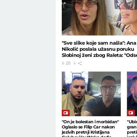
"Sve slike koje sam našla": Ana
Nikolić poslala užasnu poruku
Slobinoj ženi zbog Raleta: "Ods
ti jezik"
8
4
"On je bolestan i morbidan"
"Ubi
Oglasio se Filip Car nakon
grani
jezivih pretnji Kristijana
preti