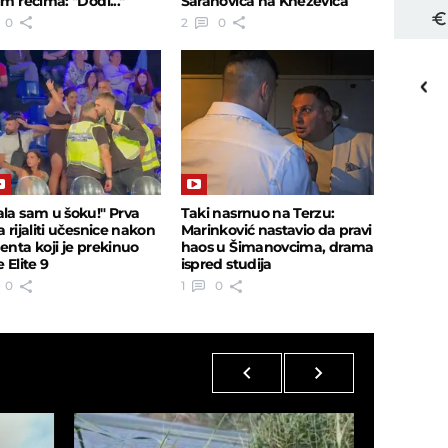
im rečima: "Dođi..."
Šaranovića na Kneževića
0
2
0
20
o
C
Priština
ala sam u šoku!" Prva
Taki nasrnuo na Terzu:
a rijaliti učesnice nakon
Marinković nastavio da pravi
denta koji je prekinuo
haos u Šimanovcima, drama
e Elite 9
ispred studija
0
1
0