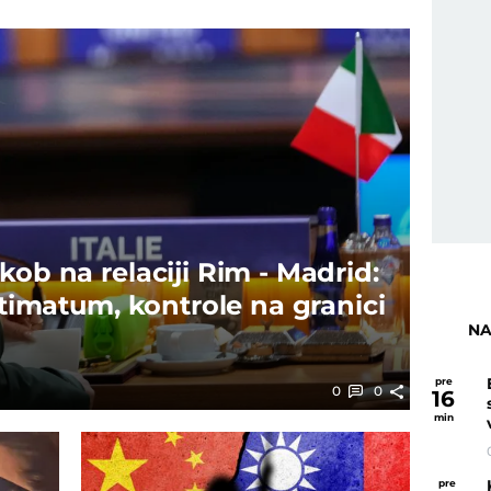
kob na relaciji Rim - Madrid:
ultimatum, kontrole na granici
NA
pre
0
0
16
min
pre