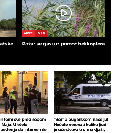
VESTI
0:35
VESTI
5:4
blatske
Požar se gasi uz pomoć helikoptera
SNIMAK I
ušao u de
sačekalo
insekata!
n lomi sve pred sobom
"Boj" u bugarskom naselju!
 Maje: Uletelo
Nećete verovati koliko ljudi
beđenje da interveniše
je učestvovalo u makljaži,