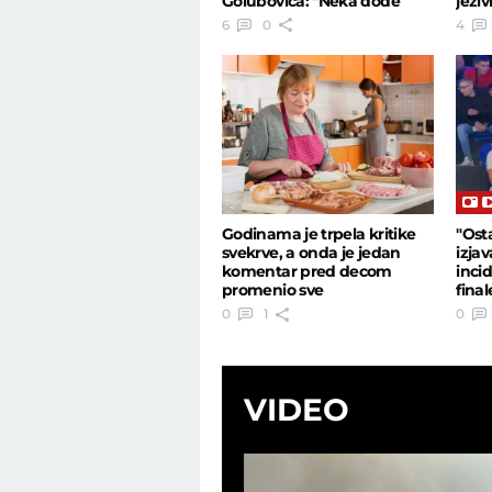
Golubovića: "Neka dođe
jeziv
sebi"
6
0
4
Godinama je trpela kritike
"Ost
svekrve, a onda je jedan
izjav
komentar pred decom
inci
promenio sve
final
0
1
0
VIDEO