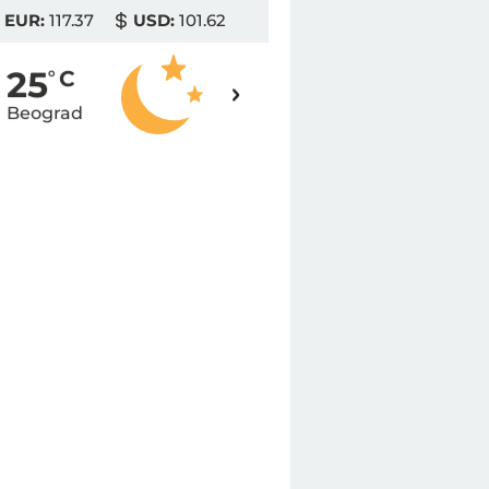
EUR:
117.37
USD:
101.62
23
25
o
C
o
C
Beograd
Novi Sad