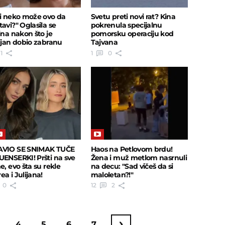
li neko može ovo da
Svetu preti novi rat? Kina
tavi?" Oglasila se
pokrenula specijalnu
ina nakon što je
pomorsku operaciju kod
tijan dobio zabranu
Tajvana
aska
1
1
0
AVIO SE SNIMAK TUČE
Haos na Petlovom brdu!
UENSERKI! Pršti na sve
Žena i muž metlom nasrnuli
e, evo šta su rekle
na decu: "Sad vičeš da si
a i Julijana!
maloletan?!"
0
12
2
4
5
6
7