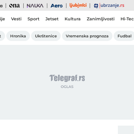
Ljubimci
Ona
Nauka
Aero
Ubrzanje
ije
Vesti
Sport
Jetset
Kultura
Zanimljivosti
Hi-Te
t
Hronika
Ukrštenice
Vremenska prognoza
Fudbal