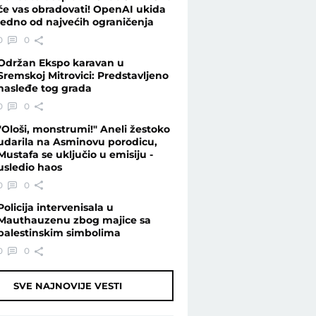
će vas obradovati! OpenAI ukida
jedno od najvećih ograničenja
0
0
Održan Ekspo karavan u
Sremskoj Mitrovici: Predstavljeno
nasleđe tog grada
0
0
"Ološi, monstrumi!" Aneli žestoko
udarila na Asminovu porodicu,
Mustafa se uključio u emisiju -
usledio haos
0
0
Policija intervenisala u
Mauthauzenu zbog majice sa
palestinskim simbolima
0
0
SVE NAJNOVIJE VESTI