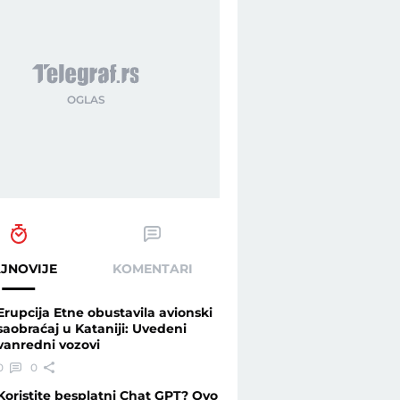
JNOVIJE
KOMENTARI
Erupcija Etne obustavila avionski
saobraćaj u Kataniji: Uvedeni
vanredni vozovi
0
0
Koristite besplatni Chat GPT? Ovo