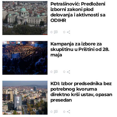
Petrašinović: Predloženi
izborni zakoni plod
delovanja i aktivnosti sa
ODIHR
0
0
Kampanja za izbore za
skupštinu u Prištini od 28.
maja
0
0
KDI: Izbor predsednika bez
potrebnog kvoruma
direktno krši ustav, opasan
presedan
0
0