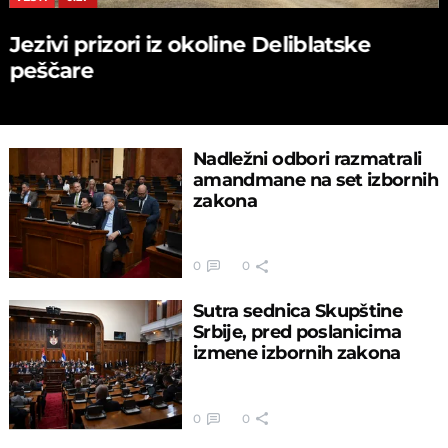
Jezivi prizori iz okoline Deliblatske
peščare
Nadležni odbori razmatrali
amandmane na set izbornih
zakona
0
0
Sutra sednica Skupštine
Srbije, pred poslanicima
izmene izbornih zakona
0
0