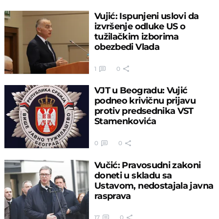
Vujić: Ispunjeni uslovi da
izvršenje odluke US o
tužilačkim izborima
obezbedi Vlada
1
0
VJT u Beogradu: Vujić
podneo krivičnu prijavu
protiv predsednika VST
Stamenkovića
0
0
Vučić: Pravosudni zakoni
doneti u skladu sa
Ustavom, nedostajala javna
rasprava
17
0