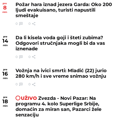
Požar hara iznad jezera Garda: Oko 200
pre
8
ljudi evakuisano, turisti napustili
min
smeštaje
0
0
Da li kisela voda goji i šteti zubima?
pre
14
Odgovori stručnjaka mogli bi da vas
min
iznenade
0
0
Vožnja na ivici smrti: Mladić (22) jurio
pre
16
280 km/h i sve vreme snimao vožnju
min
0
0
UŽIVO
Zvezda - Novi Pazar: Na
pre
18
programu 4. kolo Superlige Srbije,
min
domaćin za miran san, Pazarci žele
senzaciju