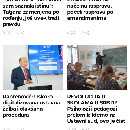
sam saznala istinu":
načelnu raspravu,
Tatjana zamenjena po
počeli raspravu po
rođenju, još uvek traži
amandmanima
pravdu
0
0
0
0
Rabrenović: Uskoro
REVOLUCIJA U
digitalizovana ustavna
ŠKOLAMA U SRBIJI!
žalba i olakšana
Psiholozi i pedagozi
procedura
prelomili: Idemo na
Ustavni sud, ovo je čist
TEROR!
0
0
12
9