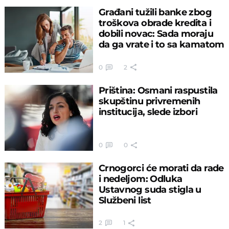
Građani tužili banke zbog
troškova obrade kredita i
dobili novac: Sada moraju
da ga vrate i to sa kamatom
0
2
Priština: Osmani raspustila
skupštinu privremenih
institucija, slede izbori
0
0
Crnogorci će morati da rade
i nedeljom: Odluka
Ustavnog suda stigla u
Službeni list
2
1