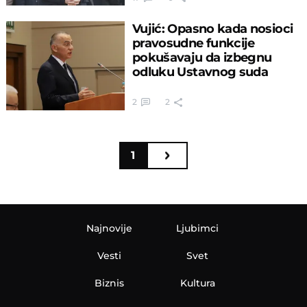
Vujić: Opasno kada nosioci
pravosudne funkcije
pokušavaju da izbegnu
odluku Ustavnog suda
2
2
1
Najnovije
Ljubimci
Vesti
Svet
Biznis
Kultura