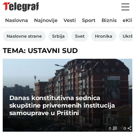
Naslovna
Najnovije
Vesti
Sport
Biznis
eKli
Naslovne strane
Srbija
Svet
Hronika
Ukršt
TEMA: USTAVNI SUD
Danas konstitutivna sednica
skupštine privremenih institucija
samouprave u Prištini
0
0