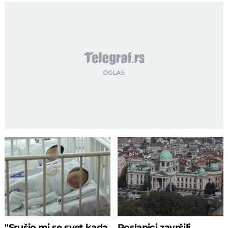
"Srušio mi se svet kada
Poslanici završili