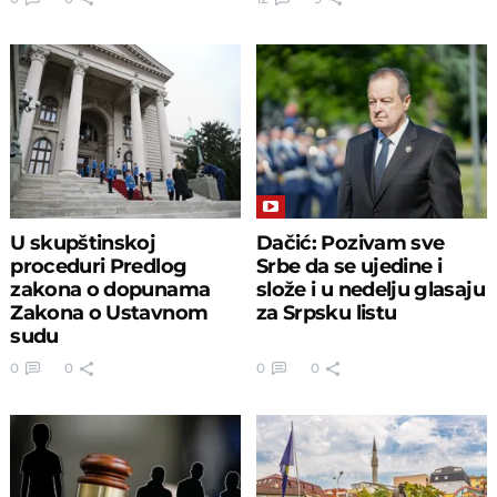
U skupštinskoj
Dačić: Pozivam sve
proceduri Predlog
Srbe da se ujedine i
zakona o dopunama
slože i u nedelju glasaju
Zakona o Ustavnom
za Srpsku listu
sudu
0
0
0
0