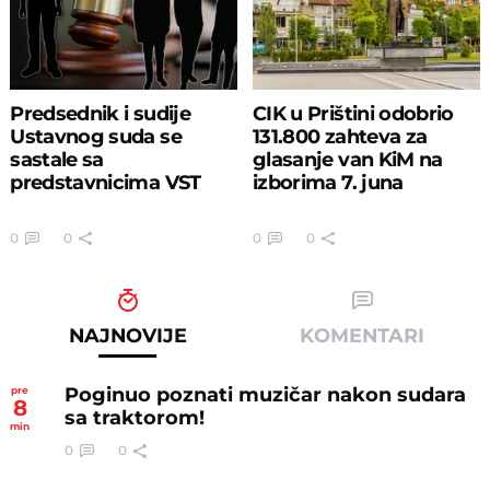
Predsednik i sudije
CIK u Prištini odobrio
Ustavnog suda se
131.800 zahteva za
sastale sa
glasanje van KiM na
predstavnicima VST
izborima 7. juna
0
0
0
0
NAJNOVIJE
KOMENTARI
Poginuo poznati muzičar nakon sudara
pre
8
sa traktorom!
min
0
0