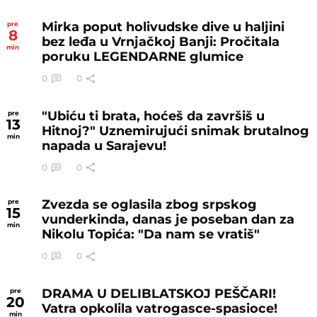
Mirka poput holivudske dive u haljini
pre
8
bez leđa u Vrnjačkoj Banji: Pročitala
min
poruku LEGENDARNE glumice
0
0
"Ubiću ti brata, hoćeš da završiš u
pre
13
Hitnoj?" Uznemirujući snimak brutalnog
min
napada u Sarajevu!
0
0
Zvezda se oglasila zbog srpskog
pre
15
vunderkinda, danas je poseban dan za
min
Nikolu Topića: "Da nam se vratiš"
0
0
DRAMA U DELIBLATSKOJ PEŠČARI!
pre
20
Vatra opkolila vatrogasce-spasioce!
min