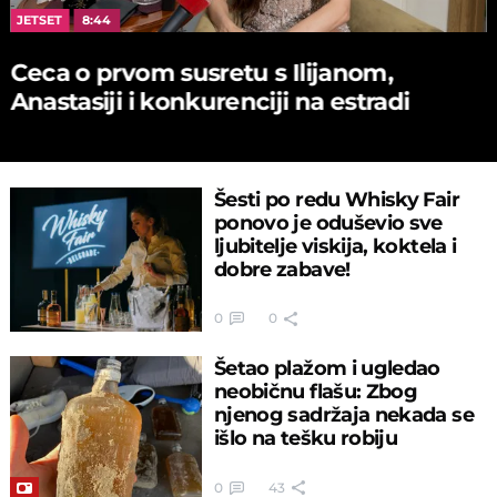
JETSET
8:44
Ceca o prvom susretu s Ilijanom,
Anastasiji i konkurenciji na estradi
Šesti po redu Whisky Fair
ponovo je oduševio sve
ljubitelje viskija, koktela i
dobre zabave!
0
0
Šetao plažom i ugledao
neobičnu flašu: Zbog
njenog sadržaja nekada se
išlo na tešku robiju
0
43