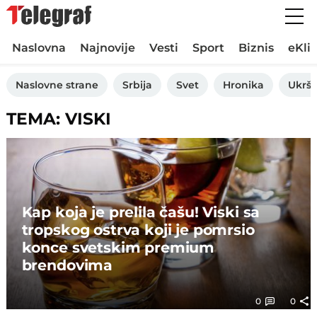
Naslovna
Najnovije
Vesti
Sport
Biznis
eKli
Naslovne strane
Srbija
Svet
Hronika
Ukršt
TEMA: VISKI
Kap koja je prelila čašu! Viski sa
tropskog ostrva koji je pomrsio
konce svetskim premium
brendovima
0
0