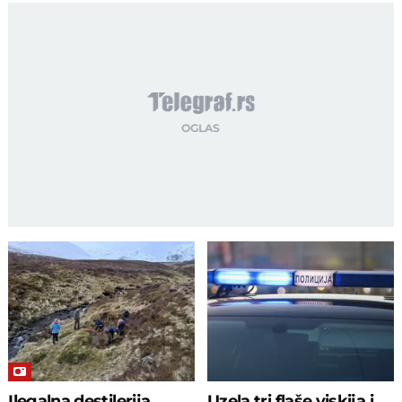
Ilegalna destilerija
Uzela tri flaše viskija i