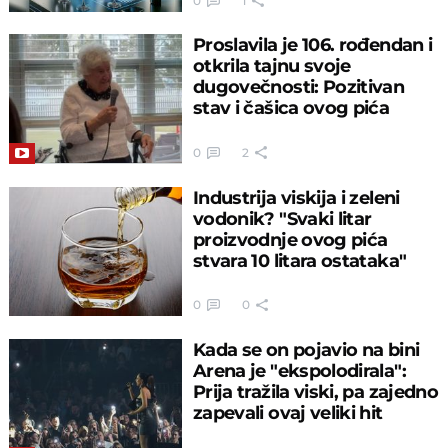
0
1
Proslavila je 106. rođendan i
otkrila tajnu svoje
dugovečnosti: Pozitivan
stav i čašica ovog pića
0
2
Industrija viskija i zeleni
vodonik? "Svaki litar
proizvodnje ovog pića
stvara 10 litara ostataka"
0
0
Kada se on pojavio na bini
Arena je "ekspolodirala":
Prija tražila viski, pa zajedno
zapevali ovaj veliki hit