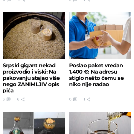
Srpski gigant nekad
Poslao paket vredan
proizvodio i viski: Na
1.400 €: Na adresu
pakovanju stajao više
stiglo nešto čemu se
nego ZANIMLJIV opis
niko nije nadao
pića
3
6
0
1