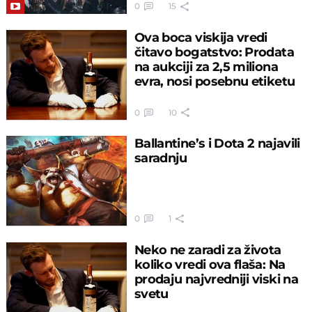
0
15
Ova boca viskija vredi
čitavo bogatstvo: Prodata
na aukciji za 2,5 miliona
evra, nosi posebnu etiketu
0
10
Ballantine’s i Dota 2 najavili
saradnju
0
1
Neko ne zaradi za života
koliko vredi ova flaša: Na
prodaju najvredniji viski na
svetu