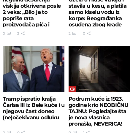
viskija otkrivena posle
stavila u kesu, a platila
2 veka: „Bilo je to
samo kiselu vodu iz
popriše rata
korpe: Beograđanka
proizvođača pića i
osuđena zbog krađe
poreznika“
0
2
2
0
Tramp ispratio kralja
Podrum kuće iz 1923.
Čarlsa III iz Bele kuće i u
godine krio NEOBIČNU
njegovu čast doneo
TAJNU: Pogledajte šta
(ne)očekivanu odluku
je nova vlasnica
pronašla, NEVERICA!
0
0
0
1