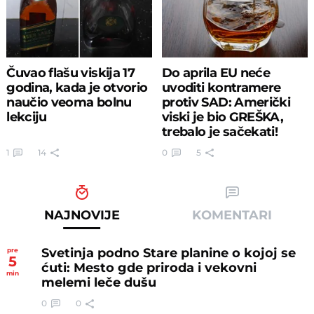
Čuvao flašu viskija 17
Do aprila EU neće
godina, kada je otvorio
uvoditi kontramere
naučio veoma bolnu
protiv SAD: Američki
lekciju
viski je bio GREŠKA,
trebalo je sačekati!
1
14
0
5
NAJNOVIJE
KOMENTARI
Svetinja podno Stare planine o kojoj se
pre
5
ćuti: Mesto gde priroda i vekovni
min
melemi leče dušu
0
0