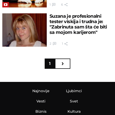
1
6
Suzana je profesionalni
tester viskija i trudna je:
"Zabrinuta sam šta će biti
sa mojom karijerom"
2
1
1
Najnovije
Ljubimci
Vesti
Svet
Biznis
Kultura