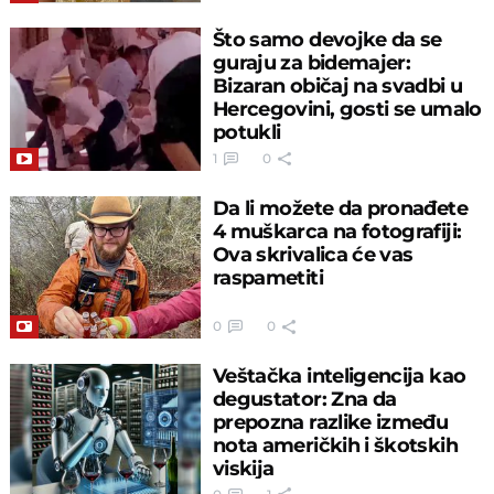
Što samo devojke da se
guraju za bidemajer:
Bizaran običaj na svadbi u
Hercegovini, gosti se umalo
potukli
1
0
Da li možete da pronađete
4 muškarca na fotografiji:
Ova skrivalica će vas
raspametiti
0
0
Veštačka inteligencija kao
degustator: Zna da
prepozna razlike između
nota američkih i škotskih
viskija