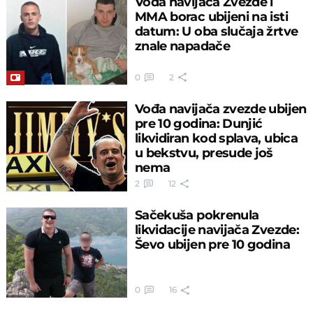
Vođa navijača Zvezde i
MMA borac ubijeni na isti
datum: U oba slučaja žrtve
znale napadače
0
2
Vođa navijača zvezde ubijen
pre 10 godina: Dunjić
likvidiran kod splava, ubica
u bekstvu, presude još
nema
2
12
Sačekuša pokrenula
likvidacije navijača Zvezde:
Ševo ubijen pre 10 godina
0
16