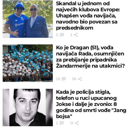
Skandal u jednom od
najvećih klubova Evrope:
Uhapšen vođa navijača,
navodno bio povezan sa
predsednikom
0
2
Ko je Dragan (51), vođa
navijača Rada, osumnjičen
za prebijanje pripadnika
Žandarmerije na utakmici?
26
38
Kada je policija stigla,
telefon u ruci upucanog
Jokse i dalje je zvonio: 8
godina od smrti vođe "Jang
bojsa"
2
13