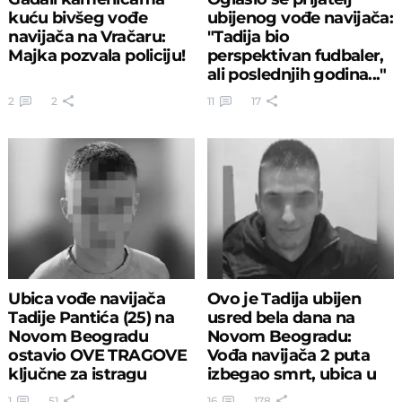
kuću bivšeg vođe
ubijenog vođe navijača:
navijača na Vračaru:
"Tadija bio
Majka pozvala policiju!
perspektivan fudbaler,
ali poslednjih godina..."
2
2
11
17
Ubica vođe navijača
Ovo je Tadija ubijen
Tadije Pantića (25) na
usred bela dana na
Novom Beogradu
Novom Beogradu:
ostavio OVE TRAGOVE
Vođa navijača 2 puta
ključne za istragu
izbegao smrt, ubica u
bekstvu
1
51
16
178