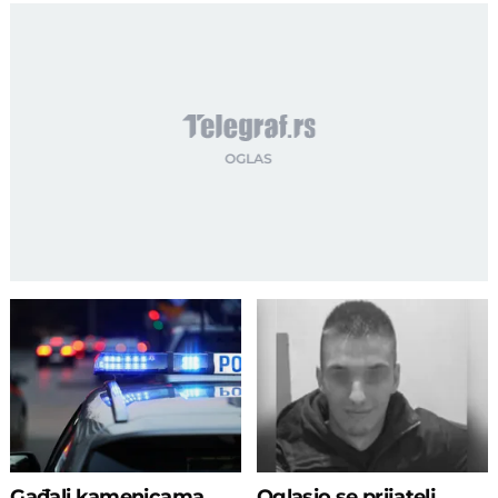
Gađali kamenicama
Oglasio se prijatelj