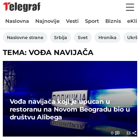
Naslovna
Najnovije
Vesti
Sport
Biznis
eKli
Naslovne strane
Srbija
Svet
Hronika
Ukršt
TEMA: VOĐA NAVIJAČA
Vođa navijača koji je upucan u
restoranu na Novom Beogradu bio u
društvu Alibega
0
33