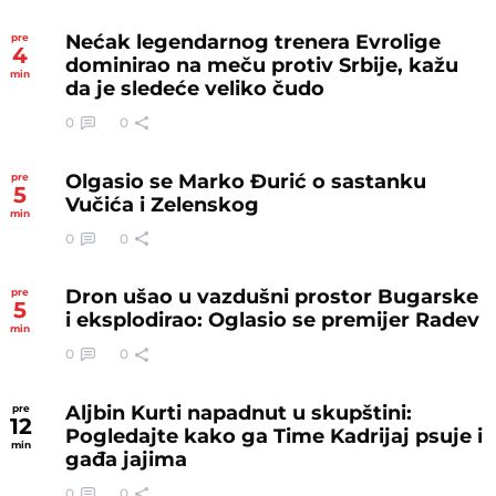
Nećak legendarnog trenera Evrolige
pre
4
dominirao na meču protiv Srbije, kažu
min
da je sledeće veliko čudo
0
0
Olgasio se Marko Đurić o sastanku
pre
5
Vučića i Zelenskog
min
0
0
Dron ušao u vazdušni prostor Bugarske
pre
5
i eksplodirao: Oglasio se premijer Radev
min
0
0
Aljbin Kurti napadnut u skupštini:
pre
12
Pogledajte kako ga Time Kadrijaj psuje i
min
gađa jajima
0
0