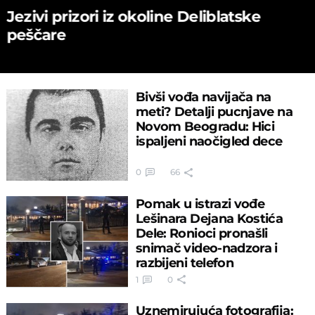
Jezivi prizori iz okoline Deliblatske
peščare
Bivši vođa navijača na
meti? Detalji pucnjave na
Novom Beogradu: Hici
ispaljeni naočigled dece
0
66
Pomak u istrazi vođe
Lešinara Dejana Kostića
Dele: Ronioci pronašli
snimač video-nadzora i
razbijeni telefon
1
0
Uznemirujuća fotografija: