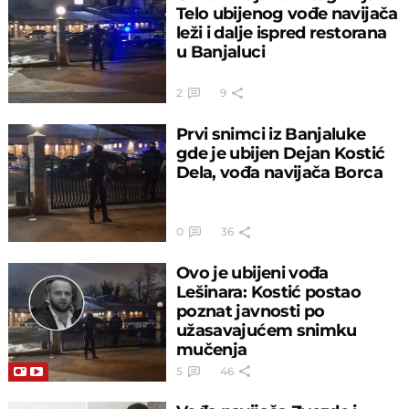
Telo ubijenog vođe navijača
leži i dalje ispred restorana
u Banjaluci
2
9
Prvi snimci iz Banjaluke
gde je ubijen Dejan Kostić
Dela, vođa navijača Borca
0
36
Ovo je ubijeni vođa
Lešinara: Kostić postao
poznat javnosti po
užasavajućem snimku
mučenja
5
46