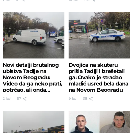
Novi detalji brutalnog
Dvojica na skuteru
ubistva Tadije na
prišla Tadiji i izrešetali
Novom Beogradu:
ga: Ovako je stradao
Video da ga neko prati,
mladić usred bela dana
potrčao, ali onda...
na Novom Beogradu
2
57
9
38