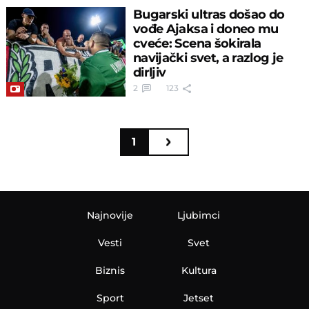
Bugarski ultras došao do
vođe Ajaksa i doneo mu
cveće: Scena šokirala
navijački svet, a razlog je
dirljiv
2
123
1
Najnovije
Ljubimci
Vesti
Svet
Biznis
Kultura
Sport
Jetset