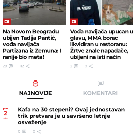
Na Novom Beogradu
Vođa navijača upucan u
ubijen Tadija Pantić,
glavu, MMA borac
vođa navijača
likvidiran u restoranu:
Partizana iz Zemuna: I
Žrtve znale napadače,
ranije bio meta!
ubijeni na isti način
29
112
2
0
NAJNOVIJE
KOMENTARI
Kafa na 30 stepeni? Ovaj jednostavan
pre
2
trik pretvara je u savršeno letnje
min
osveženje
0
0