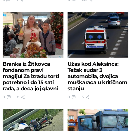
Branka iz Žitkovca
Užas kod Aleksinca:
fondanom pravi
Težak sudar 3
magiju! Za izradu torti
automobila, dvojica
potrebno i do 15 sati
muškaraca u kritičnom
rada, a deca joj glavni
stanju
žiri
0
8
0
5