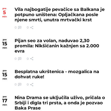
Vila najbogatije pevačice sa Balkana je
pre
5
potpuno uništena: Opljačkana posle
min
njene smrti, unutra mrtvački krst
0
0
Pijan seo za volan, naduvao 2,30
pre
15
promila: Nikšićanin kažnjen sa 2.000
min
evra
0
0
Besplatna ukrštenica - mozgalica na
pre
15
dohvat ruke!
min
0
0
Nina Drama se uključila uživo, pričala o
pre
17
Srbiji i digla tri prsta, a onda je pozvao
min
Baka Prase