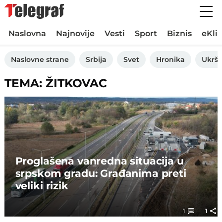
Naslovna
Najnovije
Vesti
Sport
Biznis
eKli
Naslovne strane
Srbija
Svet
Hronika
Ukršt
TEMA: ŽITKOVAC
Proglašena vanredna situacija u
srpskom gradu: Građanima preti
veliki rizik
1
1