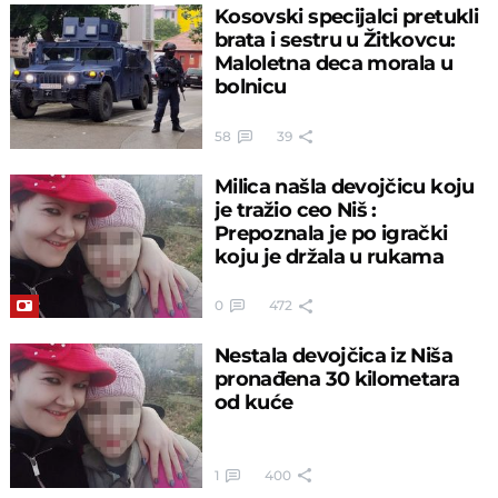
Kosovski specijalci pretukli
brata i sestru u Žitkovcu:
Maloletna deca morala u
bolnicu
58
39
Milica našla devojčicu koju
je tražio ceo Niš :
Prepoznala je po igrački
koju je držala u rukama
0
472
Nestala devojčica iz Niša
pronađena 30 kilometara
od kuće
1
400