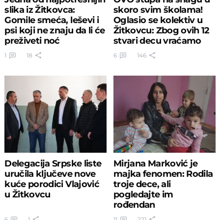
slika iz Žitkovca:
skoro svim školama!
Gomile smeća, leševi i
Oglasio se kolektiv u
psi koji ne znaju da li će
Žitkovcu: Zbog ovih 12
preživeti noć
stvari decu vraćamo
kući
1
18
6
146
Delegacija Srpske liste
Mirjana Marković je
uručila ključeve nove
majka fenomen: Rodila
kuće porodici Vlajović
troje dece, ali
u Žitkovcu
pogledajte im
rođendan
6
1
11
221