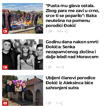
"Pusta mu glava ostala.
Zbog para me zavi u crno,
srce ti se poparilo": Baka
neutešna na pomenu
porodici Đokić
7
1694
Godinu dana nakon smrti
Đokića: Senka
nezapamćenog zločina i
dalje lebdi nad Moravcem
1
64
Ubijeni članovi porodice
Đokić iz Aleksinca biće
sahranjeni sutra
1
0