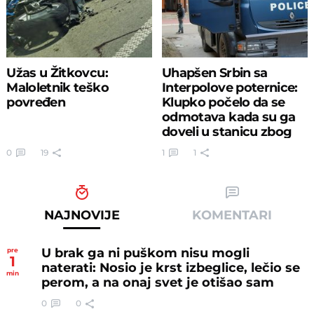
Užas u Žitkovcu:
Uhapšen Srbin sa
Maloletnik teško
Interpolove poternice:
povređen
Klupko počelo da se
odmotava kada su ga
doveli u stanicu zbog
šverca
0
19
1
1
NAJNOVIJE
KOMENTARI
U brak ga ni puškom nisu mogli
pre
1
naterati: Nosio je krst izbeglice, lečio se
min
perom, a na onaj svet je otišao sam
0
0