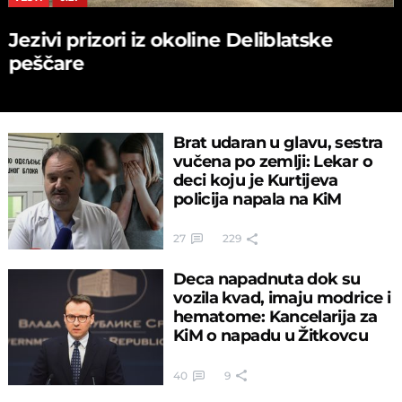
Jezivi prizori iz okoline Deliblatske
peščare
Brat udaran u glavu, sestra
vučena po zemlji: Lekar o
deci koju je Kurtijeva
policija napala na KiM
27
229
Deca napadnuta dok su
vozila kvad, imaju modrice i
hematome: Kancelarija za
KiM o napadu u Žitkovcu
40
9