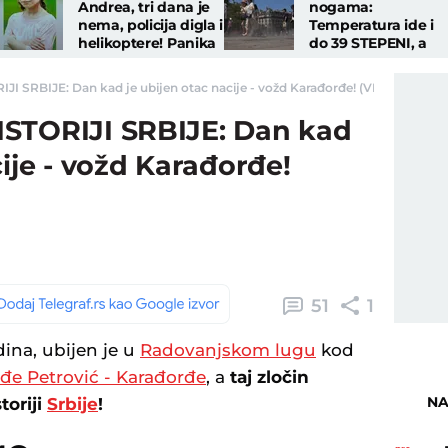
Andrea, tri dana je
nogama:
nema, policija digla i
Temperatura ide i
helikoptere! Panika
do 39 STEPENI, a
kod komšija, od
RHMZ izdao hitno
deteta ni traga
upozorenje zbog
I SRBIJE: Dan kad je ubijen otac nacije - vožd Karađorđe! (VIDEO) - Teleg
nove opasnosti
STORIJI SRBIJE: Dan kad
cije - vožd Karađorđe!
51
1
ina, ubijen je u
Radovanjskom lugu
kod
đe Petrović - Karađorđe
, a
taj zločin
NA
toriji
Srbije
!