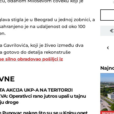
viću, odanom Miloševom čoveku koji je
ava stigla je u Beograd u jednoj zobnici, a
sahranjeno je na udaljenost od oko 100
en.
30
o
C
a Gavrilovića, koji je živeo između dva
Priština
 da gotovo do detalja rekonstruše
se silno obradovao pošiljci iz
Najn
OVNE
A AKCIJA UKP-A NA TERITORIJI
: Operativci rano jutros upali u tajnu
iju droge
e Pupovac nakon što su se u Kninu opet
BEOGR