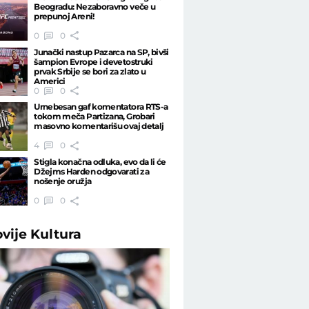
Beogradu: Nezaboravno veče u
prepunoj Areni!
0
0
Junački nastup Pazarca na SP, bivši
šampion Evrope i devetostruki
prvak Srbije se bori za zlato u
Americi
0
0
Urnebesan gaf komentatora RTS-a
tokom meča Partizana, Grobari
masovno komentarišu ovaj detalj
4
0
Stigla konačna odluka, evo da li će
Džejms Harden odgovarati za
nošenje oružja
0
0
ovije
Kultura