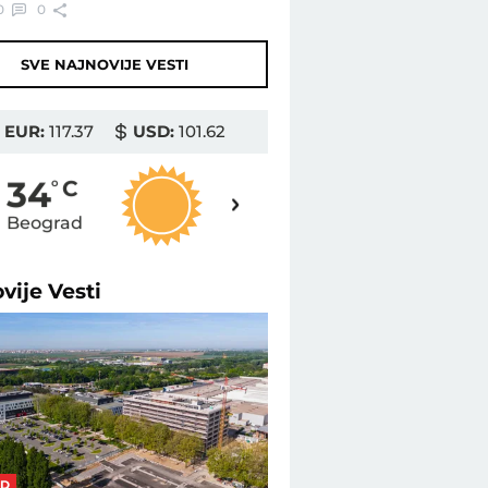
0
0
SVE NAJNOVIJE VESTI
EUR:
117.37
USD:
101.62
35
34
o
C
o
C
Beograd
Novi Sad
ovije
Vesti
AD