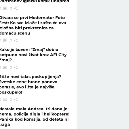
Partizanov igrački korak unapred
0
0
Otvara se prvi Modernator Foto
Fest: Ko sve izlaže i zašto će ova
izložba biti prekretnica za
domaću scenu
0
0
Kako je čuveni "Zmaj" dobio
potpuno novi život kroz AFI City
Zmaj?
0
0
Stiže novi talas poskupljenja?
Svetske cene hrane ponovo
porasle, evo i šta je najviše
poskupelo!
0
0
Nestala mala Andrea, tri dana je
nema, policija digla i helikoptere!
Panika kod komšija, od deteta ni
traga