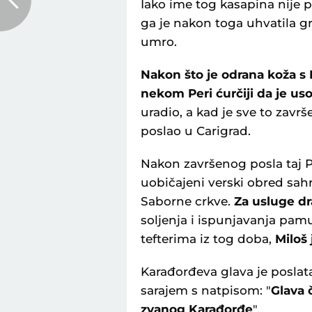
Iako ime tog kasapina nije p
ga je nakon toga uhvatila gr
umro.
Nakon što je odrana koža s 
nekom Peri ćurčiji da je us
uradio, a kad je sve to zavr
poslao u Carigrad.
Nakon završenog posla taj Per
uobičajeni verski obred sah
Saborne crkve.
Za usluge d
soljenja i ispunjavanja pam
tefterima iz tog doba,
Miloš 
Karađorđeva glava je poslat
sarajem s natpisom: "
Glava 
zvanog Karađorđe
".