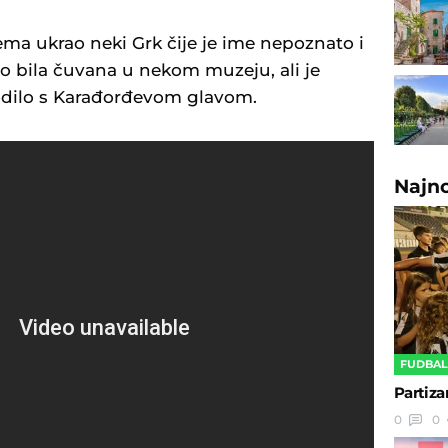
ma ukrao neki Grk čije je ime nepoznato i
o bila čuvana u nekom muzeju, ali je
odilo s Karađorđevom glavom.
Najn
FUDBA
Partiza
0
0