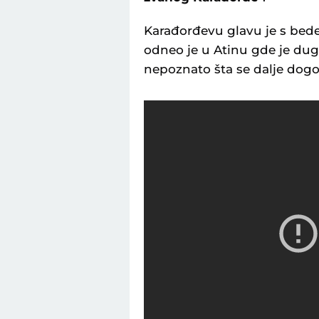
Karađorđevu glavu je s bede
odneo je u Atinu gde je dug
nepoznato šta se dalje dog