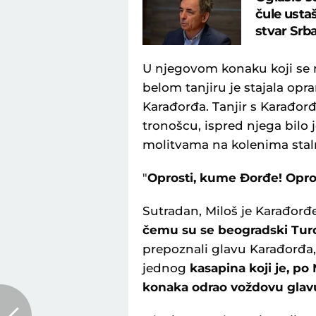
čule usta
stvar Srb
U njegovom konaku koji se 
belom tanjiru je stajala op
Karađorđa. Tanjir s Karađo
tronošcu, ispred njega bilo 
molitvama na kolenima staln
"
Oprosti, kume Đorđe! Opro
Sutradan, Miloš je Karađor
čemu su se beogradski Turci
prepoznali glavu Karađorđa, v
jednog
kasapina koji je, p
konaka odrao voždovu glavu 