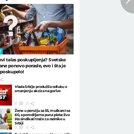
Z
ovi talas poskupljenja? Svetske
ane ponovo porasle, evo i šta je
 poskupelo!
Vlada Srbije produžila odluku o
smanjenju akciza na gorivo
0
0
Žene u penziju sa 55, muškarci sa
60, a porodiljama puna plata: Evo
šta sindikati traže za radnike u
Srbiji
0
0