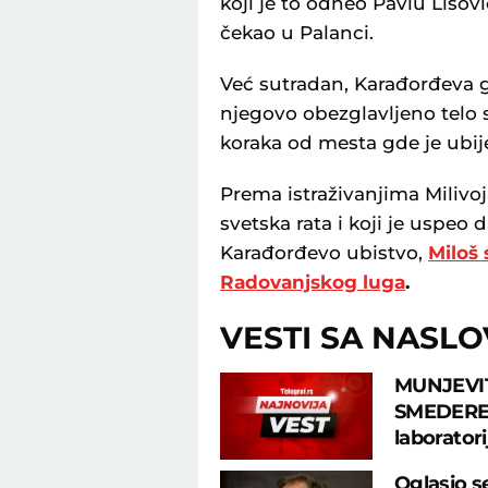
koji je to odneo Pavlu Liso
čekao u Palanci.
Već sutradan, Karađorđeva gl
njegovo obezglavljeno telo 
koraka od mesta gde je ubij
Prema istraživanjima Milivoj
svetska rata i koji je uspeo
Karađorđevo ubistvo,
Miloš 
Radovanjskog luga
.
VESTI SA NASL
MUNJEVIT
SMEDEREVA
laborator
Oglasio s