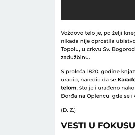
Voždovo telo je, po želji kn
nikada nije oprostila ubistv
Topolu, u crkvu Sv. Bogorod
zadužbinu.
S proleća 1820. godine knjaz
uradio, naredio da se
Karađo
telom
, što je i urađeno nak
Đorđa na Oplencu, gde se i 
(D. Z.)
VESTI U FOKUS