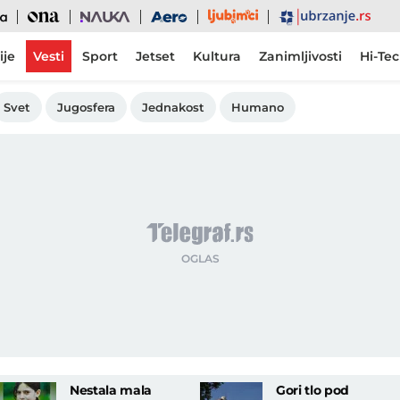
Ljubimci
Ona
Nauka
Aero
Ubrzanje
ije
Vesti
Sport
Jetset
Kultura
Zanimljivosti
Hi-Te
Svet
Jugosfera
Jednakost
Humano
Nestala mala
Gori tlo pod