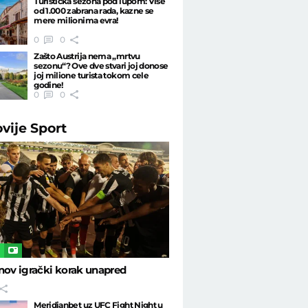
Turistička sezona pod lupom: Više
od 1.000 zabrana rada, kazne se
mere milionima evra!
0
0
Zašto Austrija nema „mrtvu
sezonu“? Ove dve stvari joj donose
joj milione turista tokom cele
godine!
0
0
ovije
Sport
L
nov igrački korak unapred
Meridianbet uz UFC Fight Night u