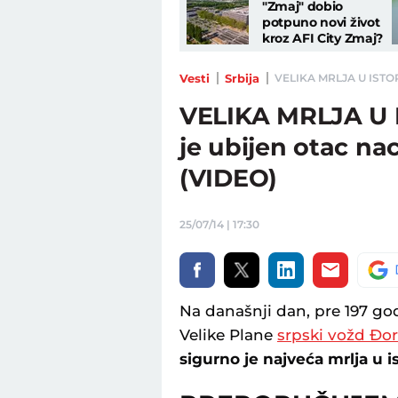
"Zmaj" dobio
potpuno novi život
kroz AFI City Zmaj?
Vesti
Srbija
VELIKA MRLJA U ISTORIJ
VELIKA MRLJA U I
je ubijen otac na
(VIDEO)
25/07/14 | 17:30
Na današnji dan, pre 197 god
Velike Plane
srpski vožd Đor
sigurno je najveća mrlja u is