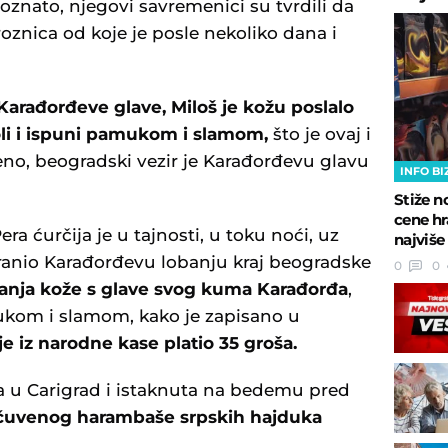
oznato, njegovi savremenici su tvrdili da
oznica od koje je posle nekoliko dana i
Karađorđeve glave, Miloš je kožu poslalo
oli i ispuni pamukom i slamom,
što je ovaj i
šeno, beogradski vezir je Karađorđevu glavu
INFO BI
Stiže n
cene hr
a ćurčija je u tajnosti, u toku noći, uz
najviše
ranio Karađorđevu lobanju kraj beogradske
0
0
ranja kože s glave svog kuma Karađorđa
,
ukom i slamom, kako je zapisano u
je iz narodne kase platio 35 groša.
a u Carigrad i istaknuta na bedemu pred
čuvenog harambaše srpskih hajduka