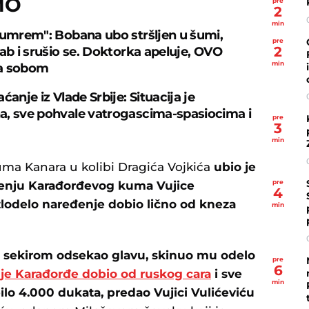
MO
pre
2
min
 umrem": Bobana ubo stršljen u šumi,
pre
2
rab i srušio se. Doktorka apeluje, OVO
min
a sobom
ćanje iz Vlade Srbije: Situacija je
, sve pohvale vatrogascima-spasiocima i
pre
3
min
uma Kanara u kolibi Dragića Vojkića
ubio je
pre
đenju Karađorđevog kuma Vujice
4
zlodelo naređenje dobio lično od kneza
min
sekirom odsekao glavu, skinuo mu odelo
pre
6
 je Karađorđe dobio od ruskog cara
i sve
min
ilo 4.000 dukata, predao Vujici Vulićeviću