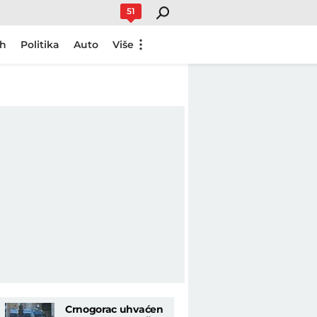
51
ch
Politika
Auto
Više
Crnogorac uhvaćen