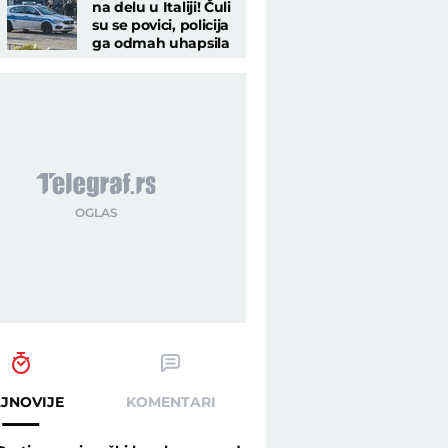
na delu u Italiji! Čuli
su se povici, policija
ga odmah uhapsila
raf.rs
JNOVIJE
KOMENTARI