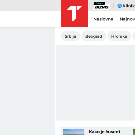
Biznis
eKlinika
Naslovna
Najnov
Srbija
Beograd
Hronika
Kako je čuveni