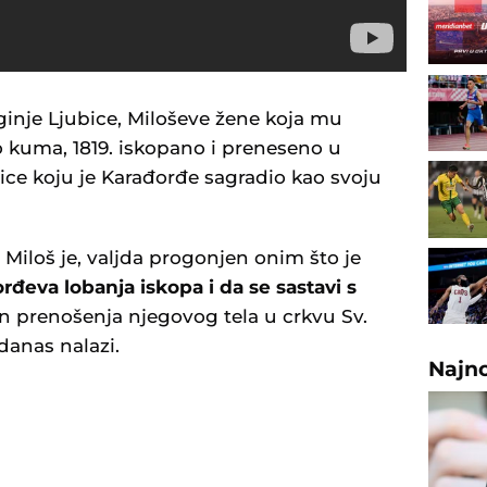
eginje Ljubice, Miloševe žene koja mu
o kuma, 1819. iskopano i preneseno u
ice koju je Karađorđe sagradio kao svoju
 Miloš je, valjda progonjen onim što je
rđeva lobanja iskopa i da se sastavi s
on prenošenja njegovog tela u crkvu Sv.
danas nalazi.
Najn
U