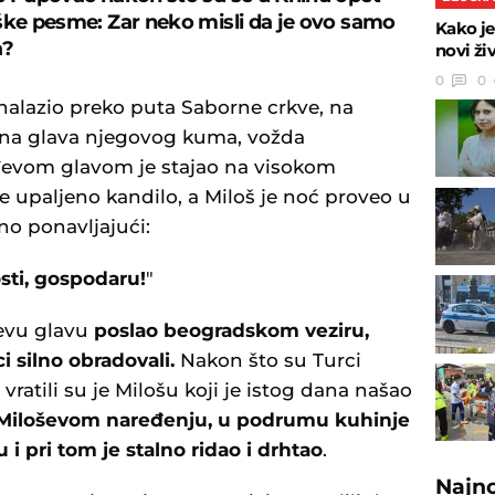
ške pesme: Zar neko misli da je ovo samo
Kako je
a?
novi ži
0
0
nalazio preko puta Saborne crkve, na
rana glava njegovog kuma, vožda
rđevom glavom je stajao na visokom
je upaljeno kandilo, a Miloš je noć proveo u
o ponavljajući:
sti, gospodaru!
"
đevu glavu
poslao beogradskom veziru,
 silno obradovali.
Nakon što su Turci
ratili su je Milošu koji je istog dana našao
o Miloševom naređenju, u podrumu kuhinje
i pri tom je stalno ridao i drhtao
.
Najn