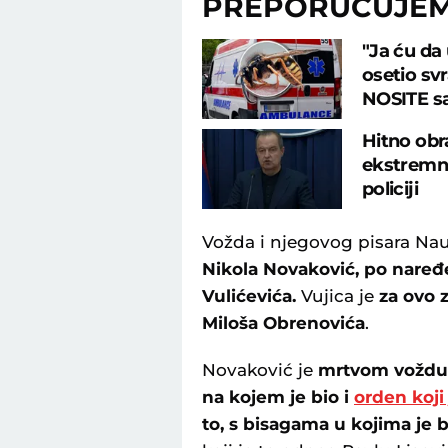
PREPORUČUJE
"Ja ću da
osetio sv
NOSITE s
Hitno obra
ekstremna
policiji
Vožda i njegovog pisara Na
Nikola Novaković, po nare
Vulićevića.
Vujica je
za ovo 
Miloša Obrenovića
.
Novaković je
mrtvom voždu 
na kojem je bio i
orden koji
to, s bisagama u kojima je b