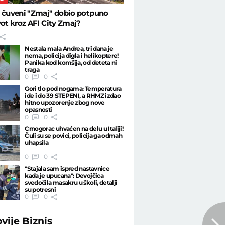
 čuveni "Zmaj" dobio potpuno
vot kroz AFI City Zmaj?
Nestala mala Andrea, tri dana je
nema, policija digla i helikoptere!
Panika kod komšija, od deteta ni
traga
0
0
Gori tlo pod nogama: Temperatura
ide i do 39 STEPENI, a RHMZ izdao
hitno upozorenje zbog nove
opasnosti
0
0
Crnogorac uhvaćen na delu u Italiji!
Čuli su se povici, policija ga odmah
uhapsila
0
0
"Stajala sam ispred nastavnice
kada je upucana": Devojčica
svedočila masakru u školi, detalji
su potresni
0
0
ovije
Biznis