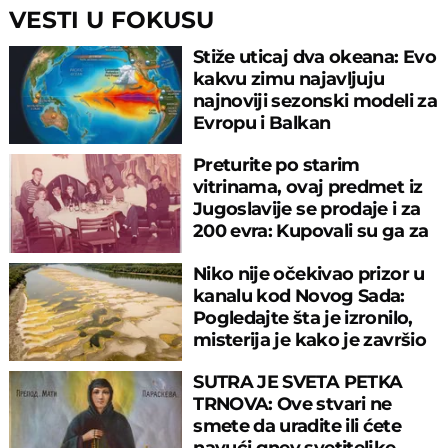
VESTI U FOKUSU
Stiže uticaj dva okeana: Evo
kakvu zimu najavljuju
najnoviji sezonski modeli za
Evropu i Balkan
Preturite po starim
vitrinama, ovaj predmet iz
Jugoslavije se prodaje i za
200 evra: Kupovali su ga za
sitniš
Niko nije očekivao prizor u
kanalu kod Novog Sada:
Pogledajte šta je izronilo,
misterija je kako je završio
tu
SUTRA JE SVETA PETKA
TRNOVA: Ove stvari ne
smete da uradite ili ćete
navući gnev svetiteljke