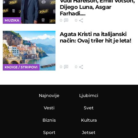
Vudi Harelson, Emili Votson,
Dijego Luna, Asgar
Farhadi....
0
0
MUZIKA
Agata Kristi na italijanski
način: Ovaj triler hit je leta!
0
0
KNJIGE / STRIPOVI
Najnovije
Ljubimci
Vesti
Svet
Biznis
Kultura
Sport
Jetset