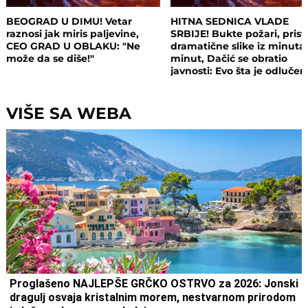
BEOGRAD U DIMU! Vetar
HITNA SEDNICA VLADE
raznosi jak miris paljevine,
SRBIJE! Bukte požari, prist
CEO GRAD U OBLAKU: "Ne
dramatične slike iz minuta
može da se diše!"
minut, Dačić se obratio
javnosti: Evo šta je odluče
VIŠE SA WEBA
Proglašeno NAJLEPŠE GRČKO OSTRVO za 2026: Jonski
dragulj osvaja kristalnim morem, nestvarnom prirodom