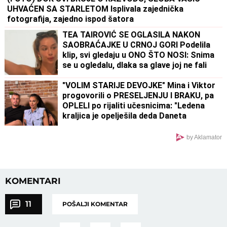
UHVAĆEN SA STARLETOM Isplivala zajednička
fotografija, zajedno ispod šatora
TEA TAIROVIĆ SE OGLASILA NAKON
SAOBRAĆAJKE U CRNOJ GORI Podelila
klip, svi gledaju u ONO ŠTO NOSI: Snima
se u ogledalu, dlaka sa glave joj ne fali
"VOLIM STARIJE DEVOJKE" Mina i Viktor
progovorili o PRESELJENJU I BRAKU, pa
OPLELI po rijaliti učesnicima: "Ledena
kraljica je opelješila deda Daneta
(VIDEO)
by Aklamator
KOMENTARI
11
POŠALJI KOMENTAR