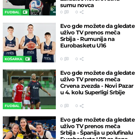
sumu novca
0
0
FUDBAL
Evo gde možete da gledate
uživo TV prenos meča
Srbija - Rumunija na
Eurobasketu U16
0
0
KOŠARKA
Evo gde možete da gledate
uživo TV prenos meča
Crvena zvezda - Novi Pazar
u 4. kolu Superligi Srbije
0
0
FUDBAL
Evo gde možete da gledate
uživo TV prenos meča
Srbija - Španija u polufinalu