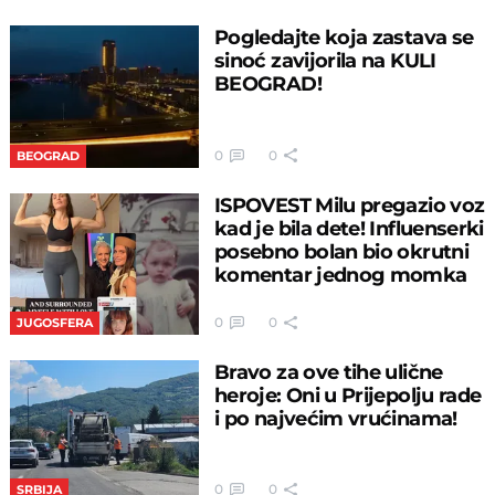
Pogledajte koja zastava se
sinoć zavijorila na KULI
BEOGRAD!
0
0
BEOGRAD
ISPOVEST Milu pregazio voz
kad je bila dete! Influenserki
posebno bolan bio okrutni
komentar jednog momka
0
0
JUGOSFERA
Bravo za ove tihe ulične
heroje: Oni u Prijepolju rade
i po najvećim vrućinama!
0
0
SRBIJA