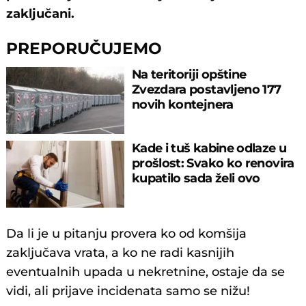
zaključani.
PREPORUČUJEMO
Na teritoriji opštine
Zvezdara postavljeno 177
novih kontejnera
Kade i tuš kabine odlaze u
prošlost: Svako ko renovira
kupatilo sada želi ovo
Da li je u pitanju provera ko od komšija
zaključava vrata, a ko ne radi kasnijih
eventualnih upada u nekretnine, ostaje da se
vidi, ali prijave incidenata samo se nižu!