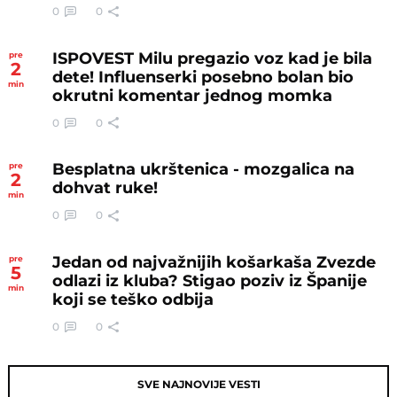
0
0
ISPOVEST Milu pregazio voz kad je bila
pre
2
dete! Influenserki posebno bolan bio
min
okrutni komentar jednog momka
0
0
Besplatna ukrštenica - mozgalica na
pre
2
dohvat ruke!
min
0
0
Jedan od najvažnijih košarkaša Zvezde
pre
5
odlazi iz kluba? Stigao poziv iz Španije
min
koji se teško odbija
0
0
SVE NAJNOVIJE VESTI