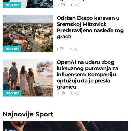
0
0
INFO BIZ
Održan Ekspo karavan u
Sremskoj Mitrovici:
Predstavljeno nasleđe tog
grada
1
0
INFO BIZ
OpenAI na udaru zbog
luksuznog putovanja za
influensere: Kompaniju
optužuju da je prešla
granicu
0
0
INFO BIZ
Najnovije
Sport