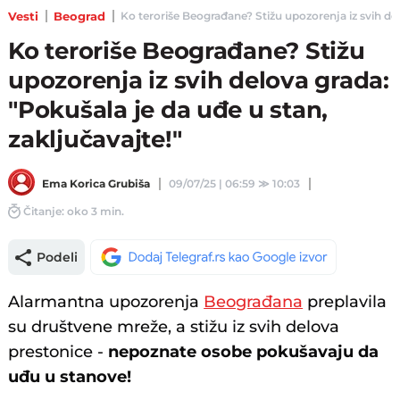
Vesti
Beograd
Ko teroriše Beograđane? Stižu upozorenja iz svih delo
Ko teroriše Beograđane? Stižu
upozorenja iz svih delova grada:
"Pokušala je da uđe u stan,
zaključavajte!"
Ema Korica Grubiša
09/07/25 | 06:59
≫
10:03
Čitanje: oko 3 min.
Podeli
Alarmantna upozorenja
Beograđana
preplavila
su društvene mreže, a stižu iz svih delova
prestonice -
nepoznate osobe pokušavaju da
uđu u stanove!