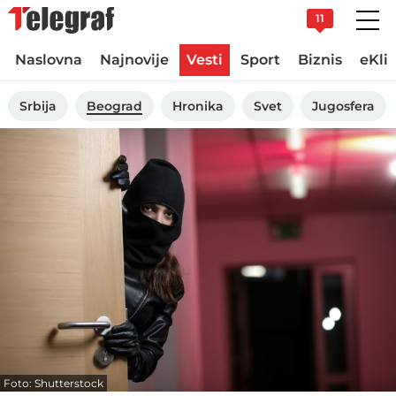
11
Naslovna
Najnovije
Vesti
Sport
Biznis
eKli
Srbija
Beograd
Hronika
Svet
Jugosfera
Foto: Shutterstock