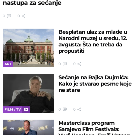
nastupa za sećanje
0
0
Besplatan ulaz za mlade u
Narodni muzej u sredu, 12.
avgusta: Šta ne treba da
propustiti
0
0
ART
Sećanje na Rajka Dujmića:
Kako je stvarao pesme koje
ne stare
0
0
FILM / TV
Masterclass program
Sarajevo Film Festivala: