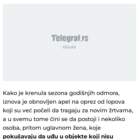
Kako je krenula sezona godišnjih odmora,
iznova je obnovljen apel na oprez od lopova
koji su već počeli da tragaju za novim žrtvama,
a u svemu tome čini se da postoji i nekoliko
osoba, pritom uglavnom žena, koje
pokušavaju da uđu u objekte koji nisu