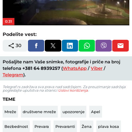
Video
0:31
Podelite vest:
30
Pošaljite nam Vaše snimke, fotografije i priče na broj
telefona
+381 64 8939257
(
WhatsApp
/
Viber
/
Telegram
).
Telegraf.rs zadržava sva prava nad sadržajem. Za preuzimanje sadržaja
pogledajte uputstva na stranici
Uslovi korišćenja
.
TEME
Mreže
društvene mreže
upozorenje
Apel
Bezbednost
Prevara
Prevaranti
Žena
plava kosa