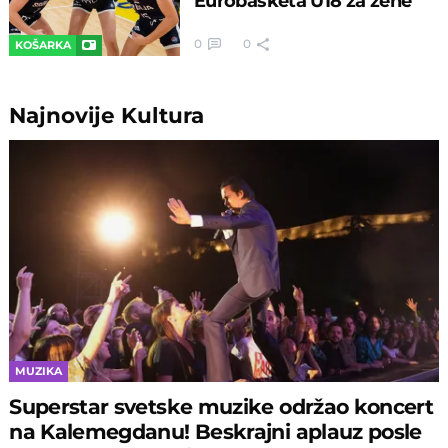
Eurobasketa U18 za žene
0
0
KOŠARKA
Najnovije
Kultura
MUZIKA
Superstar svetske muzike održao koncert
na Kalemegdanu! Beskrajni aplauz posle