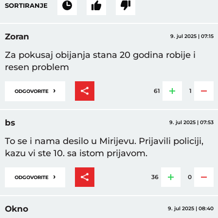
SORTIRANJE
Zoran
9. jul 2025 | 07:15
Za pokusaj obijanja stana 20 godina robije i
resen problem
›
61
1
ODGOVORITE
bs
9. jul 2025 | 07:53
To se i nama desilo u Mirijevu. Prijavili policiji,
kazu vi ste 10. sa istom prijavom.
›
36
0
ODGOVORITE
Okno
9. jul 2025 | 08:40