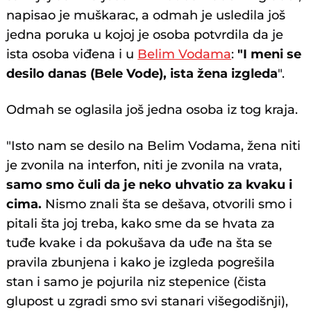
napisao je muškarac, a odmah je usledila još
jedna poruka u kojoj je osoba potvrdila da je
ista osoba viđena i u
Belim Vodama
:
"I meni se
desilo danas (Bele Vode), ista žena izgleda
".
Odmah se oglasila još jedna osoba iz tog kraja.
"Isto nam se desilo na Belim Vodama, žena niti
je zvonila na interfon, niti je zvonila na vrata,
samo smo čuli da je neko uhvatio za kvaku i
cima.
Nismo znali šta se dešava, otvorili smo i
pitali šta joj treba, kako sme da se hvata za
tuđe kvake i da pokušava da uđe na šta se
pravila zbunjena i kako je izgleda pogrešila
stan i samo je pojurila niz stepenice (čista
glupost u zgradi smo svi stanari višegodišnji),