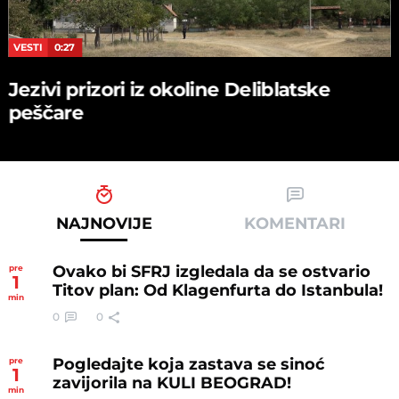
VESTI
0:27
Jezivi prizori iz okoline Deliblatske
peščare
NAJNOVIJE
KOMENTARI
Ovako bi SFRJ izgledala da se ostvario
pre
1
Titov plan: Od Klagenfurta do Istanbula!
min
0
0
Pogledajte koja zastava se sinoć
pre
1
zavijorila na KULI BEOGRAD!
min