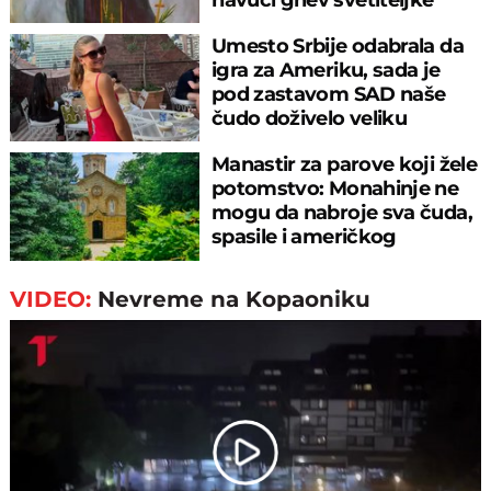
Umesto Srbije odabrala da
igra za Ameriku, sada je
pod zastavom SAD naše
čudo doživelo veliku
“blamažu”
Manastir za parove koji žele
potomstvo: Monahinje ne
mogu da nabroje sva čuda,
spasile i američkog
ambasadora
VIDEO:
Nevreme na Kopaoniku
Play