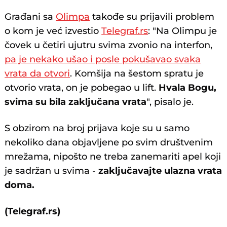
Građani sa
Olimpa
takođe su prijavili problem
o kom je već izvestio
Telegraf.rs
: "Na Olimpu je
čovek u četiri ujutru svima zvonio na interfon,
pa je nekako ušao i posle pokušavao svaka
vrata da otvori
. Komšija na šestom spratu je
otvorio vrata, on je pobegao u lift.
Hvala Bogu,
svima su bila zaključana vrata
", pisalo je.
S obzirom na broj prijava koje su u samo
nekoliko dana objavljene po svim društvenim
mrežama, nipošto ne treba zanemariti apel koji
je sadržan u svima -
zaključavajte ulazna vrata
doma.
(Telegraf.rs)