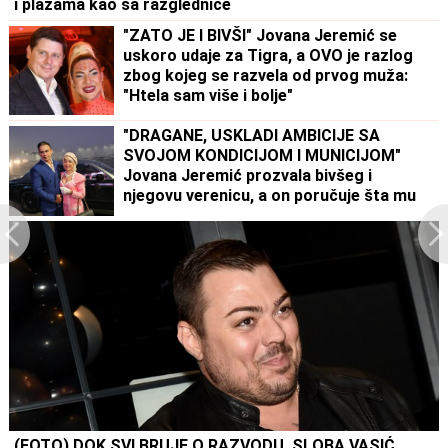
i plažama kao sa razglednice
"ZATO JE I BIVŠI" Jovana Jeremić se
uskoro udaje za Tigra, a OVO je razlog
zbog kojeg se razvela od prvog muža:
"Htela sam više i bolje"
"DRAGANE, USKLADI AMBICIJE SA
SVOJOM KONDICIJOM I MUNICIJOM"
Jovana Jeremić prozvala bivšeg i
njegovu verenicu, a on poručuje šta mu
je JEDINO VAŽNO: "U tome je istina"
(FOTO) DOK SVI BRUJE O RAZVODU, SLOBA VASIĆ