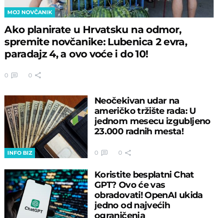
MOJ NOVČANIK
Ako planirate u Hrvatsku na odmor,
spremite novčanike: Lubenica 2 evra,
paradajz 4, a ovo voće i do 10!
0
0
Neočekivan udar na
američko tržište rada: U
jednom mesecu izgubljeno
23.000 radnih mesta!
0
0
INFO BIZ
Koristite besplatni Chat
GPT? Ovo će vas
obradovati! OpenAI ukida
jedno od najvećih
ograničenja