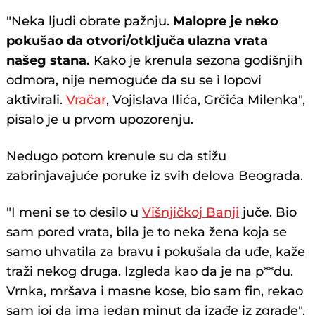
"Neka ljudi obrate pažnju.
Malopre je neko
pokušao da otvori/otključa ulazna vrata
našeg stana.
Kako je krenula sezona godišnjih
odmora, nije nemoguće da su se i lopovi
aktivirali.
Vračar
, Vojislava Ilića, Grčića Milenka",
pisalo je u prvom upozorenju.
Nedugo potom krenule su da stižu
zabrinjavajuće poruke iz svih delova Beograda.
"I meni se to desilo u
Višnjičkoj Banji
juče. Bio
sam pored vrata, bila je to neka žena koja se
samo uhvatila za bravu i pokušala da uđe, kaže
traži nekog druga. Izgleda kao da je na p**du.
Vrnka, mršava i masne kose, bio sam fin, rekao
sam joj da ima jedan minut da izađe iz zgrade",