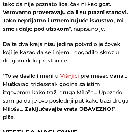
tako da nije poznato lice, čak ni kao gost.
Verovatno proveravaju da li su prazni stanovi.
Jako neprijatno i uznemirujuće iskustvo, mi
smo i dalje pod utiskom
", napisano je.
Da ta dva kraja nisu jedina potvrdio je čovek
koji je kazao da se i njemu dogodilo, skroz u
drugom delu prestonice.
"To se desilo i meni u
Višnjici
pre mesec dana...
Muškarac, tridesetak godina sa istim
izgovorom kako traži druga Miloša... Upozorio
sam ga da je ovo poslednji put kako traži druga
Miloša...
Zaključavajte vrata OBAVEZNO!
",
piše.