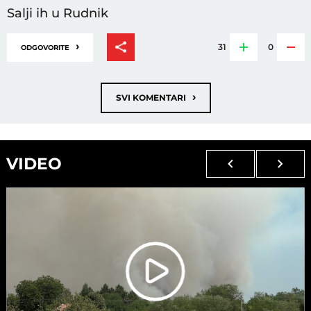
Salji ih u Rudnik
›
31
0
ODGOVORITE
›
SVI KOMENTARI
VIDEO