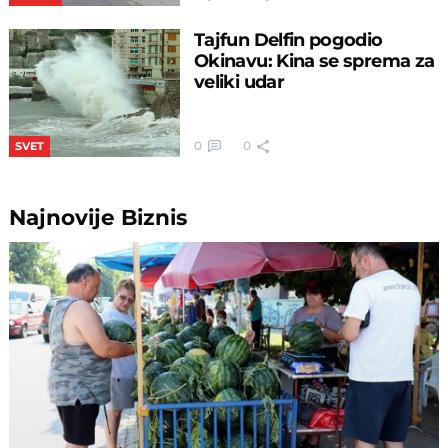
Tajfun Delfin pogodio
Okinavu: Kina se sprema za
veliki udar
0
0
SVET
Najnovije
Biznis