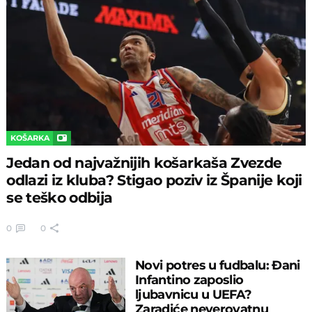
KOŠARKA
Jedan od najvažnijih košarkaša Zvezde
odlazi iz kluba? Stigao poziv iz Španije koji
se teško odbija
0
0
Novi potres u fudbalu: Đani
Infantino zaposlio
ljubavnicu u UEFA?
Zaradiće neverovatnu