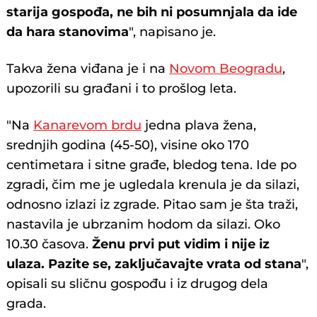
starija gospođa, ne bih ni posumnjala da ide
da hara stanovima
", napisano je.
Takva žena viđana je i na
Novom Beogradu
,
upozorili su građani i to prošlog leta.
"Na
Kanarevom brdu
jedna plava žena,
srednjih godina (45-50), visine oko 170
centimetara i sitne građe, bledog tena. Ide po
zgradi, čim me je ugledala krenula je da silazi,
odnosno izlazi iz zgrade. Pitao sam je šta traži,
nastavila je ubrzanim hodom da silazi. Oko
10.30 časova.
Ženu prvi put vidim i nije iz
ulaza. Pazite se, zaključavajte vrata od stana
",
opisali su sličnu gospođu i iz drugog dela
grada.