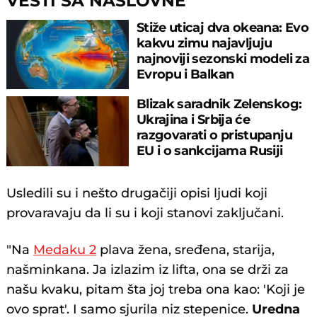
VESTI SA NASLOVNE
Stiže uticaj dva okeana: Evo
kakvu zimu najavljuju
najnoviji sezonski modeli za
Evropu i Balkan
Blizak saradnik Zelenskog:
Ukrajina i Srbija će
razgovarati o pristupanju
EU i o sankcijama Rusiji
Usledili su i nešto drugačiji opisi ljudi koji
provaravaju da li su i koji stanovi zaključani.
"Na
Medaku 2
plava žena, sređena, starija,
našminkana. Ja izlazim iz lifta, ona se drži za
našu kvaku, pitam šta joj treba ona kao: 'Koji je
ovo sprat'. I samo sjurila niz stepenice.
Uredna