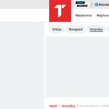
Biznis
eKlinika
Naslovna
Najnov
Srbija
Beograd
Hronika
Vesti
Hronika
Komentari na "Gašić