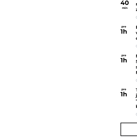
40
min
pre
1
h
pre
1
h
pre
1
h