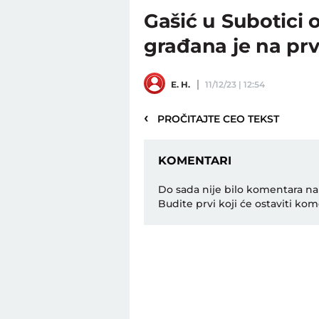
Gašić u Subotici
građana je na p
E. H.
11/12/23 | 12:54
‹
PROČITAJTE CEO TEKST
KOMENTARI
Do sada nije bilo komentara na
Budite prvi koji će ostaviti kom