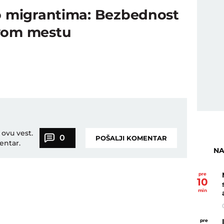
 o migrantima: Bezbednost
rvom mestu
 ovu vest.
0
POŠALJI KOMENTAR
entar.
NA
pre
10
min
pre