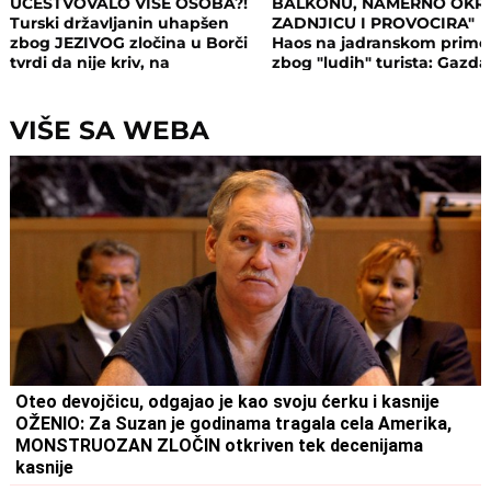
UČESTVOVALO VIŠE OSOBA?!
BALKONU, NAMERNO OKR
Turski državljanin uhapšen
ZADNJICU I PROVOCIRA"
zbog JEZIVOG zločina u Borči
Haos na jadranskom primo
tvrdi da nije kriv, na
zbog "ludih" turista: Gazda
saslušanju izneo ŠOK
isključio struju i promenio
DETALJE: Otkrio u kakvom su
brave, a potom su i UHAPŠ
odnosu bili
VIŠE SA WEBA
Oteo devojčicu, odgajao je kao svoju ćerku i kasnije
OŽENIO: Za Suzan je godinama tragala cela Amerika,
MONSTRUOZAN ZLOČIN otkriven tek decenijama
kasnije