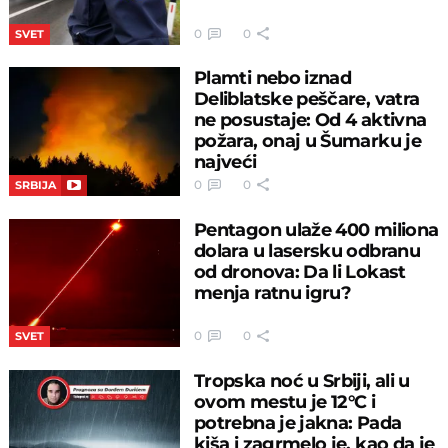
0
0
SVET
Plamti nebo iznad
Deliblatske peščare, vatra
ne posustaje: Od 4 aktivna
požara, onaj u Šumarku je
najveći
0
0
SRBIJA
Pentagon ulaže 400 miliona
dolara u lasersku odbranu
od dronova: Da li Lokast
menja ratnu igru?
0
0
SVET
Tropska noć u Srbiji, ali u
ovom mestu je 12°C i
potrebna je jakna: Pada
kiša i zagrmelo je, kao da je