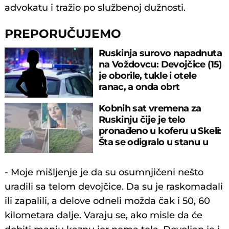
advokatu i tražio po službenoj dužnosti.
PREPORUČUJEMO
Ruskinja surovo napadnuta
na Voždovcu: Devojčice (15)
je oborile, tukle i otele
ranac, a onda obrt
Kobnih sat vremena za
Ruskinju čije je telo
pronađeno u koferu u Skeli:
Šta se odigralo u stanu u
Borči?
- Moje mišljenje je da su osumnjičeni nešto
uradili sa telom devojčice. Da su je raskomadali
ili zapalili, a delove odneli možda čak i 50, 60
kilometara dalje. Varaju se, ako misle da će