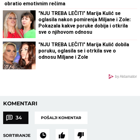
obratio emotivnim rečima
"NJU TREBA LEČITI" Marija Kulić se
oglasila nakon pomirenja Miljane i Zole:
Pokazala kakve poruke dobija i otkrila
sve o njihovom odnosu
"NJU TREBA LEČITI" Marija Kulić dobila
poruku, oglasila se i otrkila sve o
odnosu Miljane i Zole
by Aklamator
KOMENTARI
34
POŠALJI KOMENTAR
SORTIRANJE