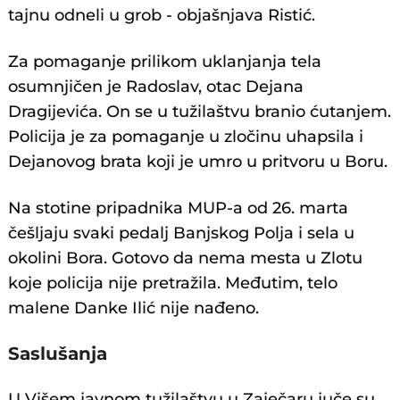
tajnu odneli u grob - objašnjava Ristić.
Za pomaganje prilikom uklanjanja tela
osumnjičen je Radoslav, otac Dejana
Dragijevića. On se u tužilaštvu branio ćutanjem.
Policija je za pomaganje u zločinu uhapsila i
Dejanovog brata koji je umro u pritvoru u Boru.
Na stotine pripadnika MUP-a od 26. marta
češljaju svaki pedalj Banjskog Polja i sela u
okolini Bora. Gotovo da nema mesta u Zlotu
koje policija nije pretražila. Međutim, telo
malene Danke Ilić nije nađeno.
Saslušanja
U Višem javnom tužilaštvu u Zaječaru juče su