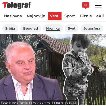
34
Naslovna
Najnovije
Vesti
Sport
Biznis
eKli
Srbija
Beograd
Hronika
Svet
Jugosfera
Foto: Nikola Tomić, Privatna arhiva, Printskrrin: TV K1