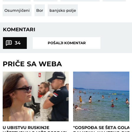
Osumnjičeni
Bor
banjsko polje
KOMENTARI
34
POŠALJI KOMENTAR
PRIČE SA WEBA
U UBISTVU RUSKINJE
"GOSPOĐA SE ŠETA GOLA