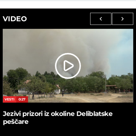
VIDEO
VESTI
0:27
Jezivi prizori iz okoline Deliblatske
peščare