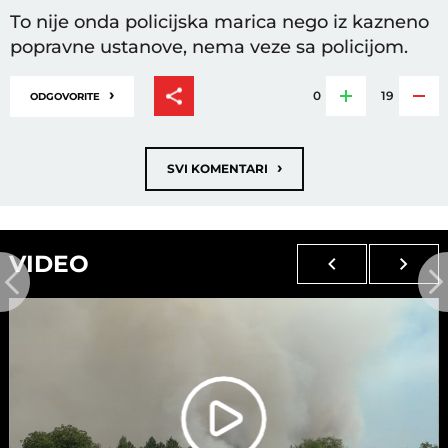
To nije onda policijska marica nego iz kazneno
popravne ustanove, nema veze sa policijom.
›
0
19
ODGOVORITE
›
SVI KOMENTARI
VIDEO