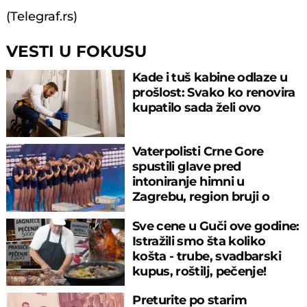
(Telegraf.rs)
VESTI U FOKUSU
Kade i tuš kabine odlaze u
prošlost: Svako ko renovira
kupatilo sada želi ovo
Vaterpolisti Crne Gore
spustili glave pred
intoniranje himni u
Zagrebu, region bruji o
velikom propustu
Sve cene u Guči ove godine:
Istražili smo šta koliko
košta - trube, svadbarski
kupus, roštilj, pečenje!
Preturite po starim