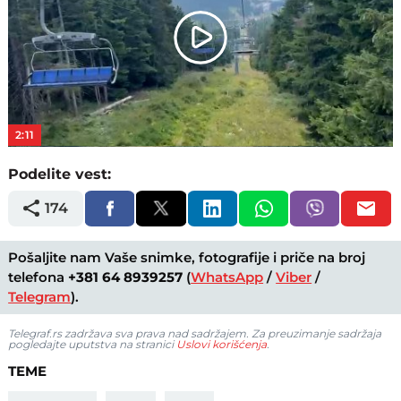
Play
Video
2:11
Podelite vest:
174
Pošaljite nam Vaše snimke, fotografije i priče na broj
telefona
+381 64 8939257
(
WhatsApp
/
Viber
/
Telegram
).
Telegraf.rs zadržava sva prava nad sadržajem. Za preuzimanje sadržaja
pogledajte uputstva na stranici
Uslovi korišćenja
.
TEME