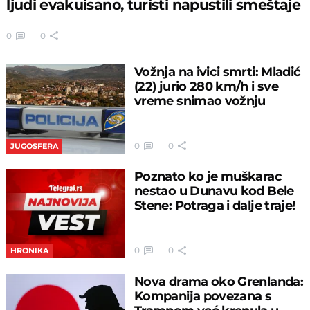
ljudi evakuisano, turisti napustili smeštaje
0
0
Vožnja na ivici smrti: Mladić
(22) jurio 280 km/h i sve
vreme snimao vožnju
0
0
JUGOSFERA
Poznato ko je muškarac
nestao u Dunavu kod Bele
Stene: Potraga i dalje traje!
0
0
HRONIKA
Nova drama oko Grenlanda:
Kompanija povezana s