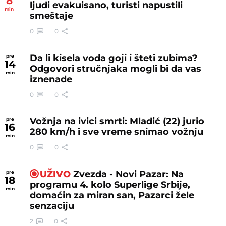
8
ljudi evakuisano, turisti napustili
min
smeštaje
0
0
Da li kisela voda goji i šteti zubima?
pre
14
Odgovori stručnjaka mogli bi da vas
min
iznenade
0
0
Vožnja na ivici smrti: Mladić (22) jurio
pre
16
280 km/h i sve vreme snimao vožnju
min
0
0
UŽIVO
Zvezda - Novi Pazar: Na
pre
18
programu 4. kolo Superlige Srbije,
min
domaćin za miran san, Pazarci žele
senzaciju
2
0