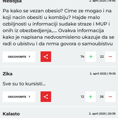
Nebojša
2. april 2025 | 19:46
Pa kako se vezan obesio? Cime ze mogao i na
koji nacin obesiti u kombiju? Hajde malo
ozbiljnosti u informaciji sudake straze i MUP i
onih iz obezbedjenja,.... Ovakva informacija
kako je napisana nedvosmisleno ukazuje da se
radi o ubistvu i da nrma govora o samoubistvu
›
74
22
ODGOVORITE
Zika
2. april 2025 | 19:55
Sve su to kursisti...
›
12
26
ODGOVORITE
Kalasto
2. april 2025 | 20:39