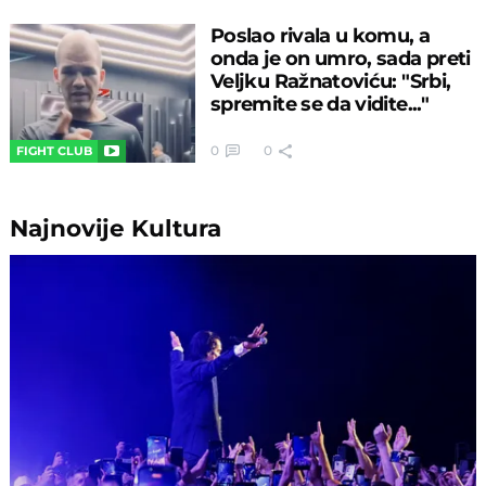
Poslao rivala u komu, a
onda je on umro, sada preti
Veljku Ražnatoviću: "Srbi,
spremite se da vidite..."
0
0
FIGHT CLUB
Najnovije
Kultura