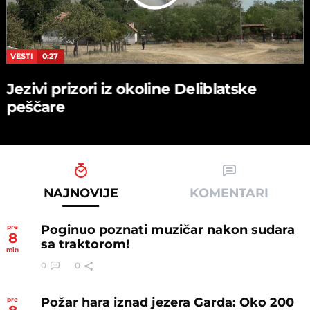
VESTI
0:27
Jezivi prizori iz okoline Deliblatske
peščare
NAJNOVIJE
KOMENTARI
Poginuo poznati muzičar nakon sudara
pre
8
sa traktorom!
min
0
0
Požar hara iznad jezera Garda: Oko 200
pre