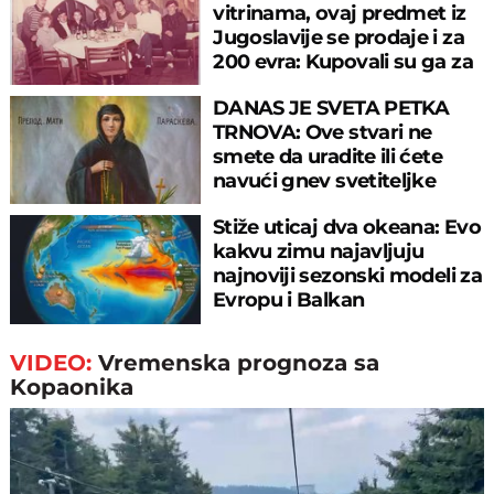
vitrinama, ovaj predmet iz
Jugoslavije se prodaje i za
200 evra: Kupovali su ga za
sitniš
DANAS JE SVETA PETKA
TRNOVA: Ove stvari ne
smete da uradite ili ćete
navući gnev svetiteljke
Stiže uticaj dva okeana: Evo
kakvu zimu najavljuju
najnoviji sezonski modeli za
Evropu i Balkan
VIDEO:
Vremenska prognoza sa
Kopaonika