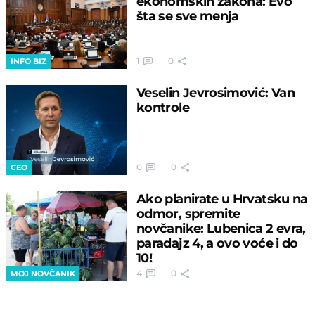
ekonomskih zakona: Evo
šta se sve menja
1
0
INFO BIZ
Veselin Jevrosimović: Van
kontrole
0
0
CEO
Ako planirate u Hrvatsku na
odmor, spremite
novčanike: Lubenica 2 evra,
paradajz 4, a ovo voće i do
10!
4
0
MOJ NOVČANIK