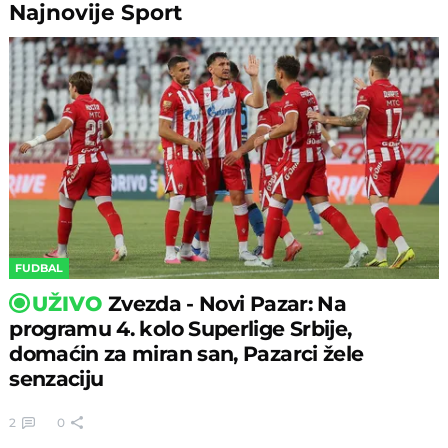
Najnovije
Sport
FUDBAL
UŽIVO
Zvezda - Novi Pazar: Na
programu 4. kolo Superlige Srbije,
domaćin za miran san, Pazarci žele
senzaciju
2
0