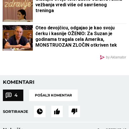
vežbanja vredi više od savršenog
treninga
Oteo devojčicu, odgajao je kao svoju
ćerku i kasnije OŽENIO: Za Suzan je
godinama tragala cela Amerika,
MONSTRUOZAN ZLOČIN otkriven tek
decenijama kasnije
by Aklamator
KOMENTARI
4
POŠALJI KOMENTAR
SORTIRANJE