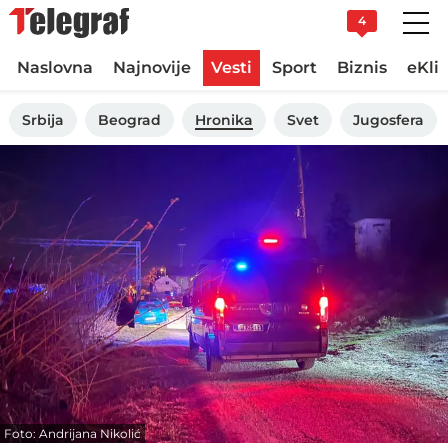
4
Naslovna
Najnovije
Vesti
Sport
Biznis
eKli
Srbija
Beograd
Hronika
Svet
Jugosfera
Foto: Andrijana Nikolić