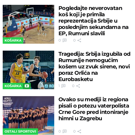
Pogledajte neverovatan
koš koji je primila
reprezentacija Srbije u
poslednjim sekundama na
EP, Rumuni slavili
0
0
KOŠARKA
Tragedija: Srbija izgubila od
Rumunije nemogućim
košem uz zvuk sirene, novi
poraz Orlića na
Eurobasketu
1
0
KOŠARKA
Ovako su mediji iz regiona
pisali o potezu vaterpolista
Crne Gore pred intoniranje
himni u Zagrebu
0
0
OSTALI SPORTOVI