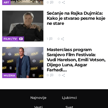
0
0
ART
Sećanje na Rajka Dujmića:
Kako je stvarao pesme koje
ne stare
1
0
FILM / TV
Masterclass program
Sarajevo Film Festivala:
Vudi Harelson, Emili Votson,
Dijego Luna, Asgar
Farhadi....
0
0
MUZIKA
Najnovije
Ljubimci
Vesti
Svet