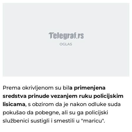
Prema okrivljenom su bil
a primenjena
sredstva prinude vezanjem ruku policijskim
lisicama
, s obzirom da je nakon odluke suda
pokušao da pobegne, ali su ga policijski
službenici sustigli i smestili u "maricu".