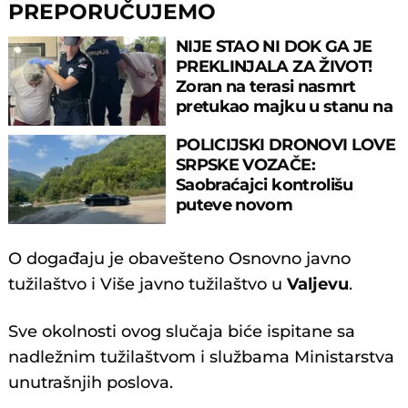
PREPORUČUJEMO
NIJE STAO NI DOK GA JE
PREKLINJALA ZA ŽIVOT!
Zoran na terasi nasmrt
pretukao majku u stanu na
Novom Beogradu!
POLICIJSKI DRONOVI LOVE
SRPSKE VOZAČE:
Saobraćajci kontrolišu
puteve novom
tehnologijom, od ovoga
nema bega
O događaju je obavešteno Osnovno javno
tužilaštvo i Više javno tužilaštvo u
Valjevu
.
Sve okolnosti ovog slučaja biće ispitane sa
nadležnim tužilaštvom i službama Ministarstva
unutrašnjih poslova.