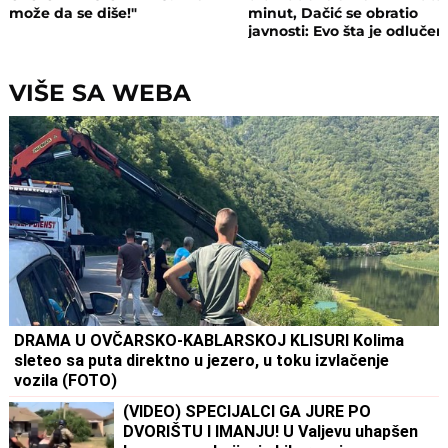
može da se diše!"
minut, Dačić se obratio
javnosti: Evo šta je odluče
VIŠE SA WEBA
DRAMA U OVČARSKO-KABLARSKOJ KLISURI Kolima
sleteo sa puta direktno u jezero, u toku izvlačenje
vozila (FOTO)
(VIDEO) SPECIJALCI GA JURE PO
DVORIŠTU I IMANJU! U Valjevu uhapšen