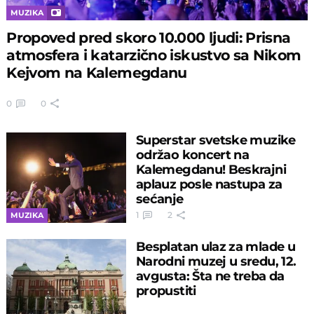
MUZIKA
Propoved pred skoro 10.000 ljudi: Prisna
atmosfera i katarzično iskustvo sa Nikom
Kejvom na Kalemegdanu
0
0
Superstar svetske muzike
održao koncert na
Kalemegdanu! Beskrajni
aplauz posle nastupa za
sećanje
1
2
MUZIKA
Besplatan ulaz za mlade u
Narodni muzej u sredu, 12.
avgusta: Šta ne treba da
propustiti