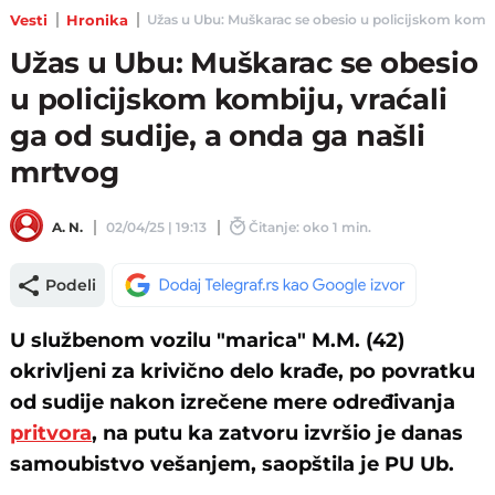
Vesti
Hronika
Užas u Ubu: Muškarac se obesio u policijskom kombiju,
Užas u Ubu: Muškarac se obesio
u policijskom kombiju, vraćali
ga od sudije, a onda ga našli
mrtvog
A. N.
02/04/25 | 19:13
Čitanje: oko 1 min.
Podeli
U službenom vozilu "marica" M.M. (42)
okrivljeni za krivično delo krađe, po povratku
od sudije nakon izrečene mere određivanja
pritvora
, na putu ka zatvoru izvršio je danas
samoubistvo vešanjem, saopštila je PU Ub.