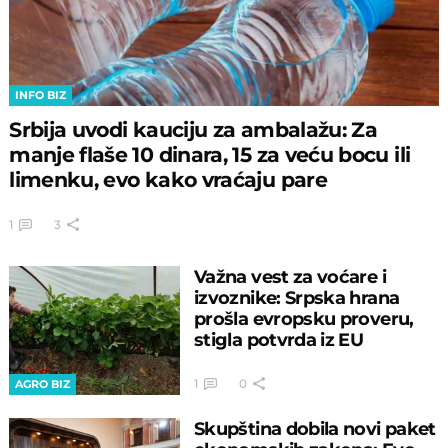
INFO BIZ
Srbija uvodi kauciju za ambalažu: Za
manje flaše 10 dinara, 15 za veću bocu ili
limenku, evo kako vraćaju pare
1
3
Važna vest za voćare i
izvoznike: Srpska hrana
prošla evropsku proveru,
stigla potvrda iz EU
1
0
AGRO BIZ
Skupština dobila novi paket