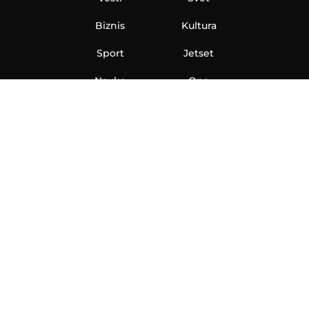
Biznis
Kultura
Sport
Jetset
Nauka
Ona
Aero
Zanimljivosti
eKlinika
Hi-Tech
Auto
Plantbased
Ubrzanje
Telegraf TV