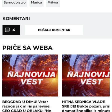
Samoubistvo
Marica
Pritvor
KOMENTARI
4
POŠALJI KOMENTAR
PRIČE SA WEBA
BEOGRAD U DIMU! Vetar
HITNA SEDNICA VLADE
raznosi jak miris paljevine,
SRBIJE! Bukte požari, prist
CEO GRAD U OBLAKU: "Ne
dramatične slike iz minuta