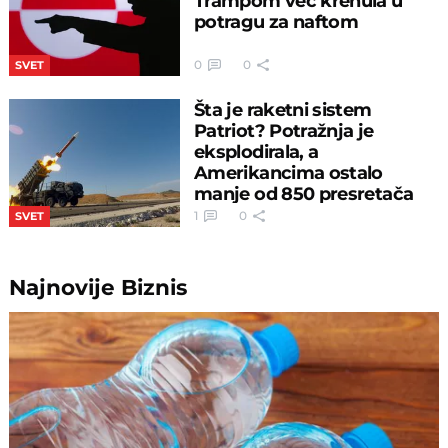
Trampom već krenula u
potragu za naftom
0
0
SVET
Šta je raketni sistem
Patriot? Potražnja je
eksplodirala, a
Amerikancima ostalo
manje od 850 presretača
1
0
SVET
Najnovije
Biznis