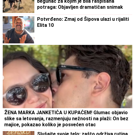
begunac za kojim je bila raspisana
potraga: Objavljen dramatičan snimak
akcije
Potvrđeno: Zmaj od Šipova ulazi u rijaliti
Elita 10
ŽENA MARKA JANKETIĆA U KUPAĆEM! Glumac objavio
slike sa letovanja, razmenjuju nežnosti na plaži: On bez
majice, pokazao koliko je posvećen otac
Slušajte svoje telo: zašto održiva rutina