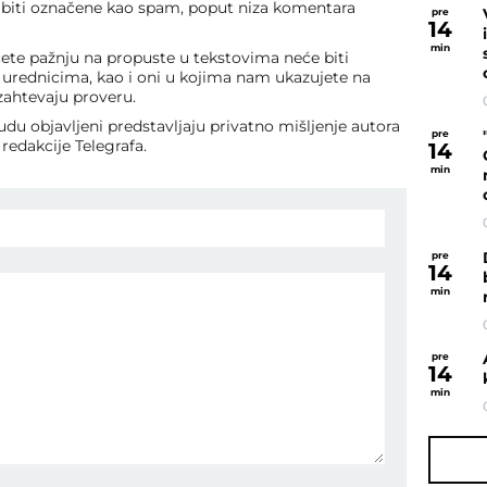
 biti označene kao spam, poput niza komentara
pre
14
min
te pažnju na propuste u tekstovima neće biti
eni urednicima, kao i oni u kojima nam ukazujete na
 zahtevaju proveru.
du objavljeni predstavljaju privatno mišljenje autora
pre
redakcije Telegrafa.
14
min
pre
14
min
pre
14
min