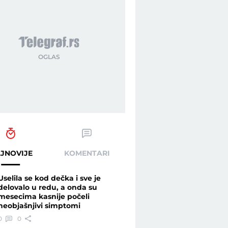
JNOVIJE
KOMENTARI
Uselila se kod dečka i sve je
delovalo u redu, a onda su
mesecima kasnije počeli
neobjašnjivi simptomi
0
0