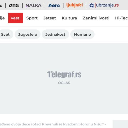
Ljubimci
Ona
Nauka
Aero
Ubrzanje
ije
Vesti
Sport
Jetset
Kultura
Zanimljivosti
Hi-Te
Svet
Jugosfera
Jednakost
Humano
eno dvoje dece i otac! Prevrnuli se kvadom: Horor u Nišu!" - Telegraf.rs