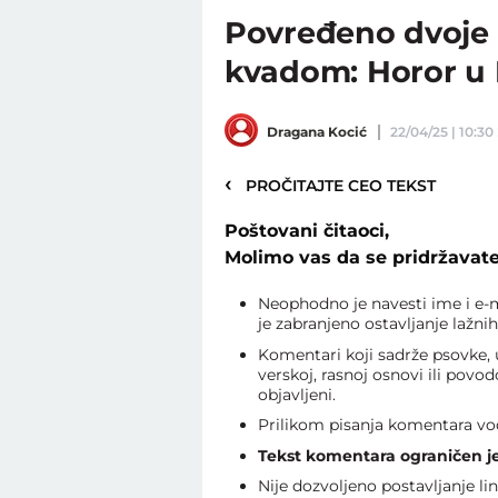
Povređeno dvoje d
kvadom: Horor u 
Dragana Kocić
22/04/25 | 10:30
‹
PROČITAJTE CEO TEKST
Poštovani čitaoci,
Molimo vas da se pridržavate
Neophodno je navesti ime i e-
je zabranjeno ostavljanje lažni
Komentari koji sadrže psovke, 
verskoj, rasnoj osnovi ili povo
objavljeni.
Prilikom pisanja komentara vo
Tekst komentara ograničen je
Nije dozvoljeno postavljanje l