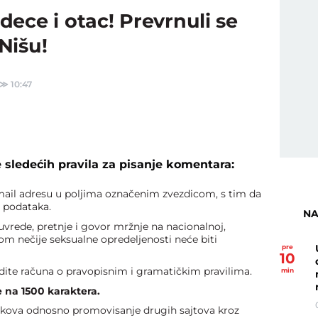
ece i otac! Prevrnuli se
Nišu!
≫
10:47
 sledećih pravila za pisanje komentara:
mail adresu u poljima označenim zvezdicom, s tim da
h podataka.
NA
uvrede, pretnje i govor mržnje na nacionalnoj,
dom nečije seksualne opredeljenosti neće biti
pre
10
dite računa o pravopisnim i gramatičkim pravilima.
min
 na 1500 karaktera.
inkova odnosno promovisanje drugih sajtova kroz