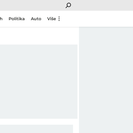
ch
Politika
Auto
Više