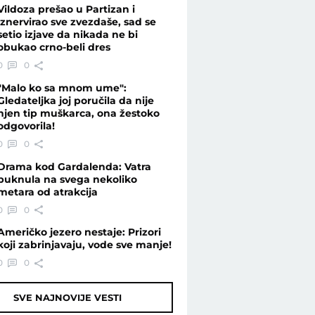
Vildoza prešao u Partizan i
iznervirao sve zvezdaše, sad se
setio izjave da nikada ne bi
obukao crno-beli dres
0
0
"Malo ko sa mnom ume":
Gledateljka joj poručila da nije
njen tip muškarca, ona žestoko
odgovorila!
0
0
Drama kod Gardalenda: Vatra
buknula na svega nekoliko
metara od atrakcija
0
0
Američko jezero nestaje: Prizori
koji zabrinjavaju, vode sve manje!
0
0
SVE NAJNOVIJE VESTI