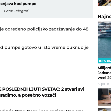
cnjava kod pumpe
Foto: Telegraf
Najn
. je određeno policijsko zadržavanje do 48
od pumpe gotovo u isto vreme buknuo je
INFO BI
Milijar
Jadran 
U
vredi 2
0
0
POSLEDNJI LJUTI SVETAC: 2 stvari svi
uradimo, a posebno vozači