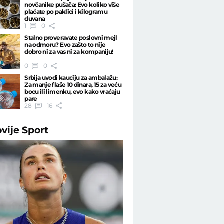
novčanike pušača: Evo koliko više
plaćate po paklici i kilogramu
duvana
1
0
Stalno proveravate poslovni mejl
na odmoru? Evo zašto to nije
dobro ni za vas ni za kompaniju!
0
0
Srbija uvodi kauciju za ambalažu:
Za manje flaše 10 dinara, 15 za veću
bocu ili limenku, evo kako vraćaju
pare
28
16
ovije
Sport