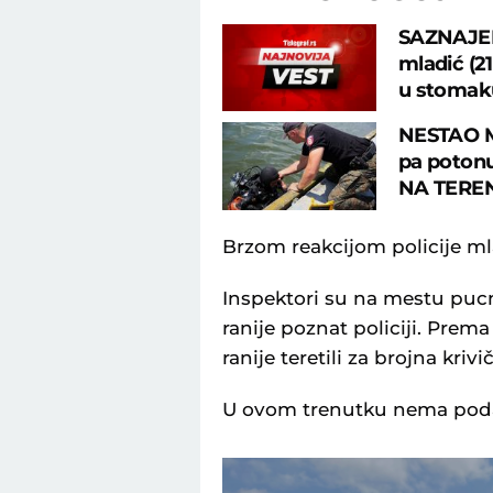
SAZNAJE
mladić (2
u stomak
NESTAO M
pa potonu
NA TERE
Brzom reakcijom policije ml
Inspektori su na mestu pucn
ranije poznat policiji. Pre
ranije teretili za brojna kriv
U ovom trenutku nema podat