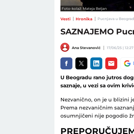
Foto-kolaž: Mateja Beljan
Vesti
Hronika
Pucnjava u Beogradu 
SAZNAJEMO Pucn
Ana Stevanović
17/06/25 | 12:27
U Beogradu rano jutros dog
saznaje, u vezi sa ovim kriv
Nezvanično, on je u blizini
Prema nezvaničnim saznanji
osumnjičeni nije pogodio žr
PREPORUČUJE