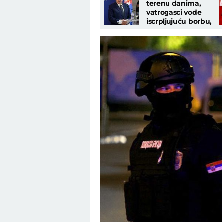
terenu danima,
vatrogasci vode
iscrpljujuću borbu,
nećemo stati dok
ima vatre"