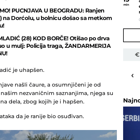
min
MO! PUCNJAVA U BEOGRADU: Ranjen
1) na Dorćolu, u bolnicu došao sa metkom
u!
LADIĆ (28) KOD BORČE! Otišao po drva
o u mulj: Policija traga, ŽANDARMERIJA
NU!
26
adić je uhapšen.
o
C
Priština
jave našli čaure, a osumnjičeni je od
ma našim nezvaničnim saznanjima, njega su
Najn
ična dela, zbog kojih je i hapšen.
aka da je ranije bio osuđivan.