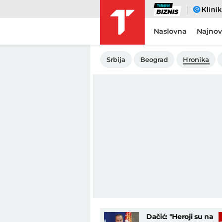
Biznis
eKlinika
Naslovna
Najnov
Srbija
Beograd
Hronika
Dačić: "Heroji su na