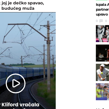
 joj je dečko spavao,
Ispala 
e budućeg muža
partner
upravo
0
0
Play
Video