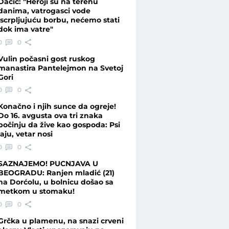
Dačić: "Heroji su na terenu
danima, vatrogasci vode
iscrpljujuću borbu, nećemo stati
dok ima vatre"
0
0
Vulin počasni gost ruskog
manastira Pantelejmon na Svetoj
Gori
0
0
Konačno i njih sunce da ogreje!
Do 16. avgusta ova tri znaka
počinju da žive kao gospoda: Psi
laju, vetar nosi
0
0
SAZNAJEMO! PUCNJAVA U
BEOGRADU: Ranjen mladić (21)
na Dorćolu, u bolnicu došao sa
metkom u stomaku!
0
0
Grčka u plamenu, na snazi crveni