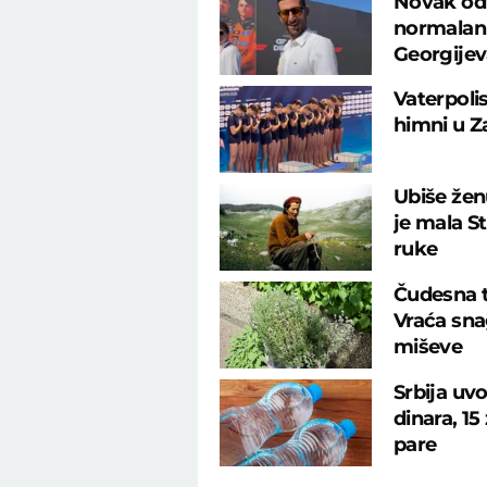
Novak odu
normalan 
Georgije
Vaterpolis
himni u Z
Ubiše žen
je mala S
ruke
Čudesna tr
Vraća sna
miševe
Srbija uv
dinara, 15
pare