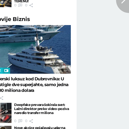
TERENU!
0
0
ovije
Biznis
Z
derski luksuz kod Dubrovnika: U
stigle dve superjahte, samo jedna
00 miliona dolara
Deepfake prevara šokirala svet:
Lažni direktor preko video-poziva
naredio transfer miliona
0
0
Nove akcize pojačavaju udar na