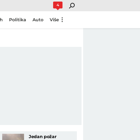
4
ch
Politika
Auto
Više
Jedan požar