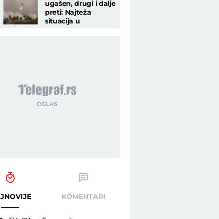
ugašen, drugi i dalje
preti: Najteža
situacija u
Deliblatskoj peščari
JNOVIJE
KOMENTARI