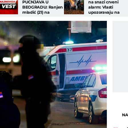
PUCNJAVA U
na snazi crveni
BEOGRADU: Ranjen
alarm: Vlasti
mladić (21) na
upozoravaju na
Dorćolu, u bolnicu
ekstremnu
došao sa metkom u
opasnost od požara
stomaku!
na više lokacija
NA