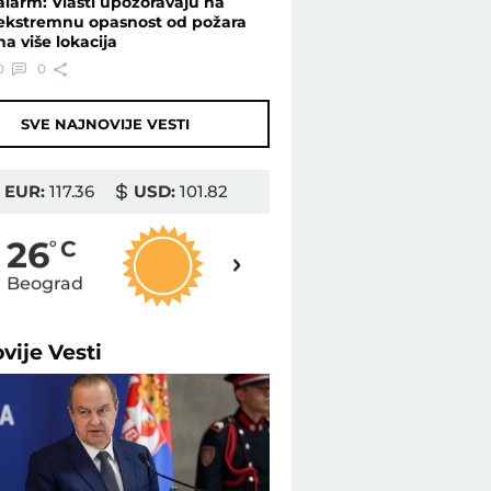
alarm: Vlasti upozoravaju na
ekstremnu opasnost od požara
na više lokacija
0
0
SVE NAJNOVIJE VESTI
EUR:
117.36
USD:
101.82
27
26
o
C
o
C
Beograd
Novi Sad
ovije
Vesti