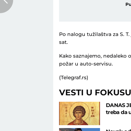
Pu
Po nalogu tužilaštva za S. T
sat.
Kako saznajemo, nedaleko 
požar u auto-servisu.
(Telegraf.rs)
VESTI U FOKUS
DANAS JE 
treba da 