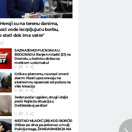
"Heroji su na terenu danima,
sci vode iscrpljujuću borbu,
stati dok ima vatre"
SAZNAJEMO! PUCNJAVA U
BEOGRADU: Ranjen mladić (21) na
Dorćolu, u bolnicu došao sa
metkom u stomaku!
0
0
Grčka u plamenu, na snazi crveni
alarm: Vlasti upozoravaju na
ekstremnu opasnost od požara na
više lokacija
0
0
Jedan požar ugašen, drugi i dalje
preti: Najteža situacija u
Deliblatskoj peščari
0
0
NESTAO MLADIĆ (28) KOD BORČE!
Otišao po drva pa potonuo u mulj:
Policija traga, ŽANDARMERIJA NA