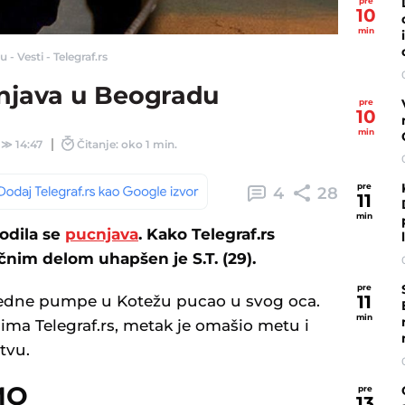
pre
10
min
- Vesti - Telegraf.rs
java u Beogradu
pre
10
min
≫
14:47
Čitanje: oko 1 min.
pre
4
28
11
min
odila se
pucnjava
. Kako Telegraf.rs
ičnim delom uhapšen je S.T. (29).
pre
11
 jedne pumpe u Kotežu pucao u svog oca.
min
ma Telegraf.rs, metak je omašio metu i
tvu.
MO
pre
13