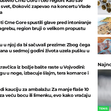
ševio Crnu Goru i ceo region: Kao sav
svet, Đoković zapevao na koncertu Vlade
va
ti Crne Gore spustili glave pred intoniranje
agrebu, region bruji o velikom propustu
u u njoj da bi sačuvali prezime: Zbog čega
tana u sedmoj godini života uzela pušku u
Najn
avčica iz božje bašte raste u Vojvodini:
gu u noge, izbacuje šlajm, tera komarce i
odi kauciju za ambalažu: Za manje flaše 10
 za veću bocu ili limenku, evo kako vraćaju
TENIS