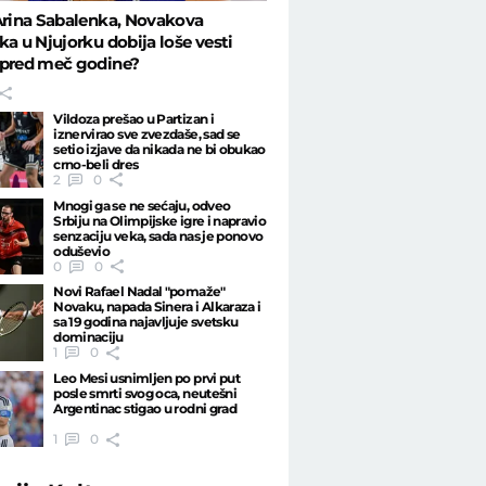
Arina Sabalenka, Novakova
ka u Njujorku dobija loše vesti
 pred meč godine?
Vildoza prešao u Partizan i
iznervirao sve zvezdaše, sad se
setio izjave da nikada ne bi obukao
crno-beli dres
2
0
Mnogi ga se ne sećaju, odveo
Srbiju na Olimpijske igre i napravio
senzaciju veka, sada nas je ponovo
oduševio
0
0
Novi Rafael Nadal "pomaže"
Novaku, napada Sinera i Alkaraza i
sa 19 godina najavljuje svetsku
dominaciju
1
0
Leo Mesi usnimljen po prvi put
posle smrti svog oca, neutešni
Argentinac stigao u rodni grad
1
0