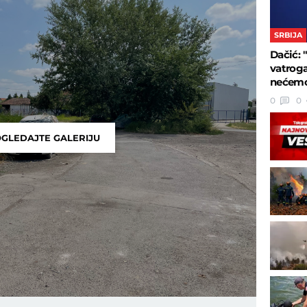
SRBIJA
Dačić: 
vatroga
nećemo 
0
0
GLEDAJTE GALERIJU