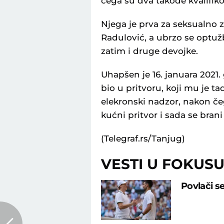
čega su dva takođe kvalifik
Njega je prva za seksualno z
Radulović, a ubrzo se optužb
zatim i druge devojke.
Uhapšen je 16. januara 2021.
bio u pritvoru, koji mu je 
elekronski nadzor, nakon če
kućni pritvor i sada se brani
(Telegraf.rs/Tanjug)
VESTI U FOKUS
Povlači s