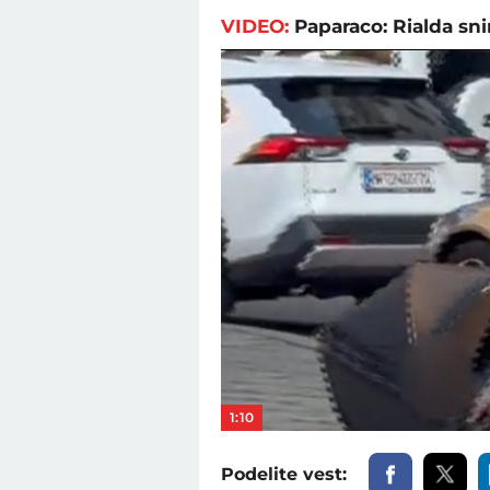
VIDEO:
Paparaco: Rialda sn
1:10
Podelite vest: