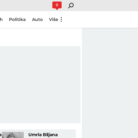
0
ch
Politika
Auto
Više
a
Umrla Biljana