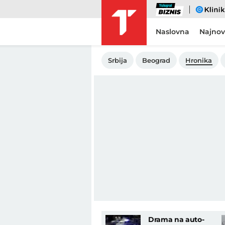
Biznis
eKlinika
Naslovna
Najnov
Srbija
Beograd
Hronika
Drama na auto-