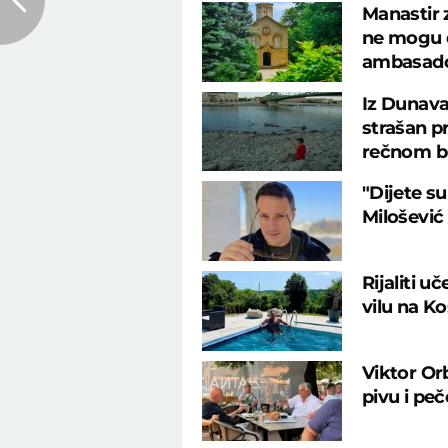
Manastir 
ne mogu d
ambasad
Iz Dunava
strašan p
rečnom b
"Dijete su
Milošević
Rijaliti u
vilu na K
Viktor Or
pivu i pe