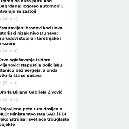
Drama na auto-putu kod
Bagrdana: Izgoreo automobil,
stvaraju se zastoji
re pola godine - Vesti - Telegraf.rs
0
0
Zasutavljeni brodovi kod Iloka,
istorijski nizak nivo Dunava:
Sprudovi stopirali teretnjake i
kruzere
0
0
Prvo oglašavanje Isidore
Mijanović: Napustila policijsku
stanicu bez Sergeja, a onda
otkrila šta se dešava
0
0
Umrla Biljana Gabriela Živović
0
0
Objavljena peta tura dosijea o
NLO: Ministarstvo rata SAD i FBI
rekonstruisali svetleće trouglaste
objekte