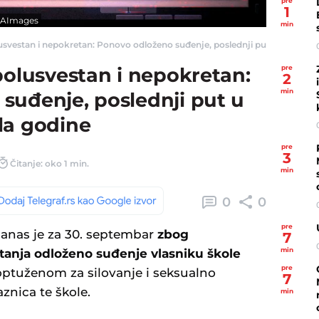
pre
1
ATAImages
min
usvestan i nepokretan: Ponovo odloženo suđenje, poslednji put u sud došao p
pre
polusvestan i nepokretan:
2
min
suđenje, poslednji put u
la godine
pre
3
Čitanje: oko 1 min.
min
0
0
pre
anas je za 30. septembar
zbog
7
min
anja odloženo suđenje vlasniku škole
pre
ptuženom za silovanje i seksualno
7
znica te škole.
min