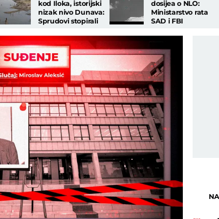
kod Iloka, istorijski
dosijea o NLO:
nizak nivo Dunava:
Ministarstvo rata
Sprudovi stopirali
SAD i FBI
teretnjake i kruzere
rekonstruisali
svetleće trouglaste
objekte
NA