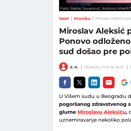
Foto: Marko Jovanović, Antonio Ahel/
Vesti
Hronika
Miroslav Aleksić pol
Miroslav Aleksić 
Ponovo odloženo 
sud došao pre po
E. H.
19/06/25 | 11:12
≫
14:07
U Višem sudu u Beogradu d
pogoršanog zdravstvenog st
glume
Miroslavu Aleksiću
,
o
uznemiravanje nekoliko pola