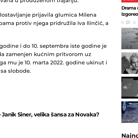
ovana u produženom trajanju.
Drama 
Izgoreo
lostavljanje prijavila glumica Milena
0
0
ama protiv njega pridružila Iva Ilinčić, a
 godine i do 10. septembra iste godine je
tada zamenjen kućnim pritvorom uz
ga mu je 10. marta 2022. godine ukinut i
 sa slobode.
U
e Janik Siner, velika šansa za Novaka?
Najn