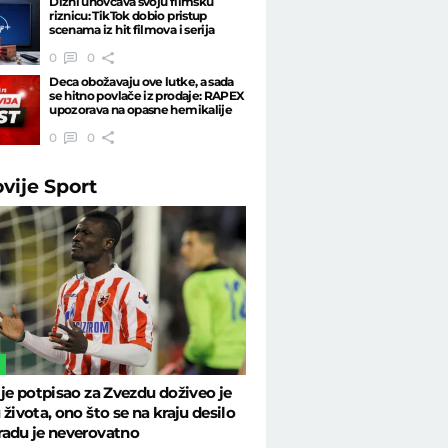
Dizni unovčava svoju filmsku
riznicu: TikTok dobio pristup
scenama iz hit filmova i serija
0
0
Deca obožavaju ove lutke, a sada
se hitno povlače iz prodaje: RAPEX
upozorava na opasne hemikalije
0
0
ovije
Sport
L
 je potpisao za Zvezdu doživeo je
 života, ono što se na kraju desilo
radu je neverovatno