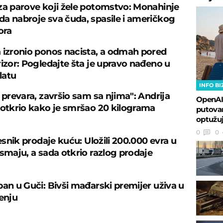
za parove koji žele potomstvo: Monahinje
a nabroje sva čuda, spasile i američkog
ora
 izronio ponos nacista, a odmah pored
rizor: Pogledajte šta je upravo nađeno u
latu
INFO BI
 prevara, završio sam sa njima": Andrija
OpenAI
 otkrio kako je smršao 20 kilograma
putovan
optužuj
0
0
česnik prodaje kuću: Uložili 200.000 evra u
osmaju, a sada otkrio razlog prodaje
ban u Guči: Bivši mađarski premijer uživa u
čenju