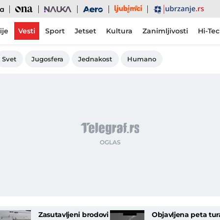
Ljubimci
Ona
Nauka
Aero
Ubrzanje
ije
Vesti
Sport
Jetset
Kultura
Zanimljivosti
Hi-Te
Svet
Jugosfera
Jednakost
Humano
Zasutavljeni brodovi
Objavljena peta tur