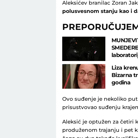
Aleksićev branilac Zoran Jak
polusvesnom stanju kao i d
PREPORUČUJE
MUNJEVIT
SMEDEREVA
laborator
Liza krenu
Bizarna t
godina
Ovo suđenje je nekoliko puta
prisustvovao suđenju kraje
Aleksić je optužen za četiri 
produženom trajanju i pet k