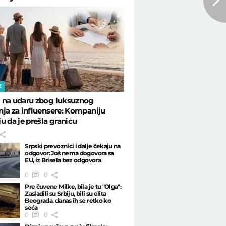
Z
 na udaru zbog luksuznog
ja za influensere: Kompaniju
u da je prešla granicu
Srpski prevoznici i dalje čekaju na
odgovor: Još nema dogovora sa
EU, iz Brisela bez odgovora
0
0
Pre čuvene Milke, bila je tu "Olga":
Zasladili su Srbiju, bili su elita
Beograda, danas ih se retko ko
seća
0
0