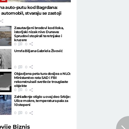
na auto-putu kod Bagrdana:
 automobil, stvaraju se zastoji
Zasutavljeni brodovi kod Iloka,
istorijski nizak nivo Dunava:
Sprudovi stopirali teretnjake i
kruzere
0
0
Umrla Biljana Gabriela Živović
0
0
Objavljena peta tura dosijea o NLO:
Ministarstvo rata SAD i FBI
rekonstruisali svetleće trouglaste
objekte
0
0
Zahlađenje stiglo u ovaj deo Srbije:
Ulice mokre, temperatura pala za
10 stepeni
0
0
ovije
Biznis