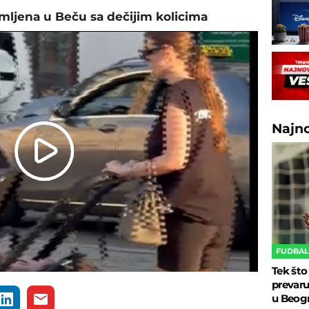
imljena u Beču sa dečijim kolicima
Najn
Play
Video
FUDBA
Tek što
prevaru
u Beog