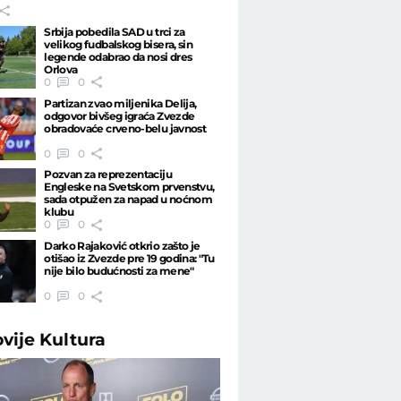
Srbija pobedila SAD u trci za
velikog fudbalskog bisera, sin
legende odabrao da nosi dres
Orlova
0
0
Partizan zvao miljenika Delija,
odgovor bivšeg igraća Zvezde
obradovaće crveno-belu javnost
0
0
Pozvan za reprezentaciju
Engleske na Svetskom prvenstvu,
sada otpužen za napad u noćnom
klubu
0
0
Darko Rajaković otkrio zašto je
otišao iz Zvezde pre 19 godina: "Tu
nije bilo budućnosti za mene"
0
0
ovije
Kultura