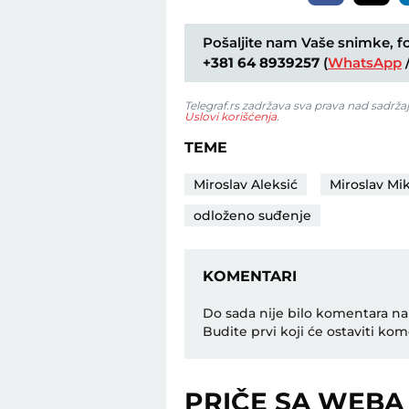
Pošaljite nam Vaše snimke, fot
+381 64 8939257
(
WhatsApp
Telegraf.rs zadržava sva prava nad sadrža
Uslovi korišćenja
.
TEME
Miroslav Aleksić
Miroslav Mik
odloženo suđenje
KOMENTARI
Do sada nije bilo komentara na
Budite prvi koji će ostaviti kom
PRIČE SA WEBA