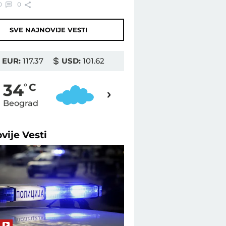
0
0
SVE NAJNOVIJE VESTI
EUR:
117.37
USD:
101.62
35
34
o
C
o
C
Beograd
Novi Sad
ovije
Vesti