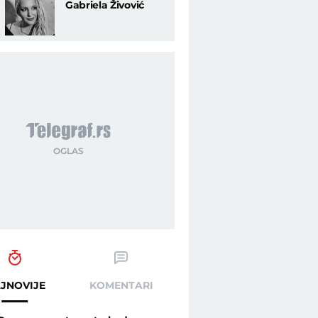
Gabriela Živović
JNOVIJE
KOMENTARI