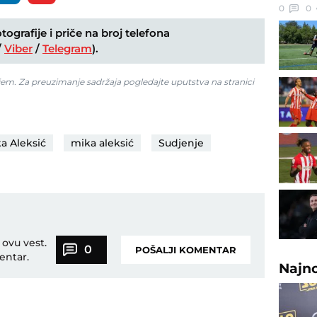
0
0
ografije i priče na broj telefona
/
Viber
/
Telegram
).
jem. Za preuzimanje sadržaja pogledajte uputstva na stranici
a Aleksić
mika aleksić
Sudjenje
 ovu vest.
0
POŠALJI KOMENTAR
entar.
Najn