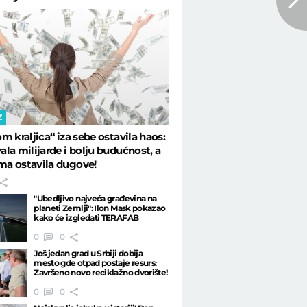
Z
m kraljica“ iza sebe ostavila haos:
la milijarde i bolju budućnost, a
a ostavila dugove!
"Ubedljivo najveća građevina na
planeti Zemlji": Ilon Mask pokazao
kako će izgledati TERAFAB
0
0
Još jedan grad u Srbiji dobija
mesto gde otpad postaje resurs:
Završeno novo reciklažno dvorište!
0
0