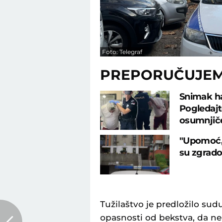
Foto: Telegraf
PREPORUČUJE
Snimak ha
Pogledajt
osumnjiče
"Upomoć, 
su zgrado
Tužilaštvo je predložilo sud
opasnosti od bekstva, da ne