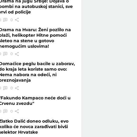
Drama na jugu Srbije: Dojava o
bombi na autobuskoj stanici, sve
vrvi od policije
0
0
Drama na Hvaru: Ženi pozlilo na
plaži, helikopter Hitne pomoći
sleteo na stene u gotovo
nemogućim uslovima!
0
0
Domaćice peglu bacile u zaborav,
do kraja leta koriste samo ovo:
Nema nabora na odeći, ni
preznojavanja
0
0
"Fakundo Kampaco neće doći u
Crvenu zvezdu"
0
0
Zlatko Dalić doneo odluku, evo
koliko će novca zarađivati bivši
selektor Hrvatske