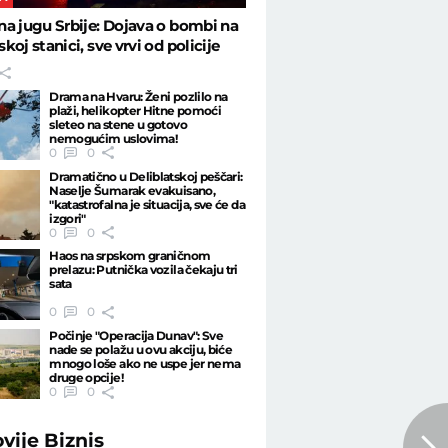
a jugu Srbije: Dojava o bombi na
koj stanici, sve vrvi od policije
Drama na Hvaru: Ženi pozlilo na
plaži, helikopter Hitne pomoći
sleteo na stene u gotovo
nemogućim uslovima!
0
0
Dramatično u Deliblatskoj peščari:
Naselje Šumarak evakuisano,
"katastrofalna je situacija, sve će da
izgori"
0
0
Haos na srpskom graničnom
prelazu: Putnička vozila čekaju tri
sata
0
0
Počinje "Operacija Dunav": Sve
nade se polažu u ovu akciju, biće
mnogo loše ako ne uspe jer nema
druge opcije!
0
0
ovije
Biznis