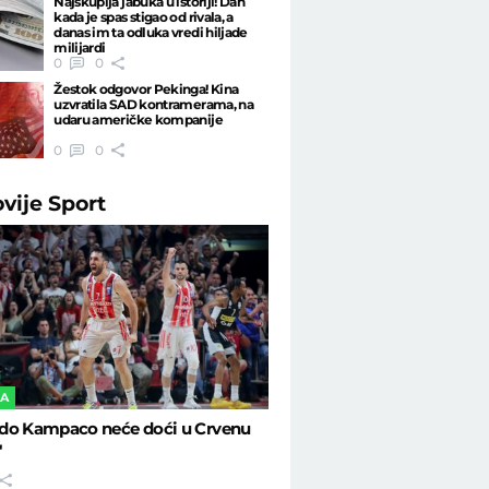
Najskuplja jabuka u istoriji! Dan
kada je spas stigao od rivala, a
danas im ta odluka vredi hiljade
milijardi
0
0
Žestok odgovor Pekinga! Kina
uzvratila SAD kontramerama, na
udaru američke kompanije
0
0
ovije
Sport
KA
do Kampaco neće doći u Crvenu
"