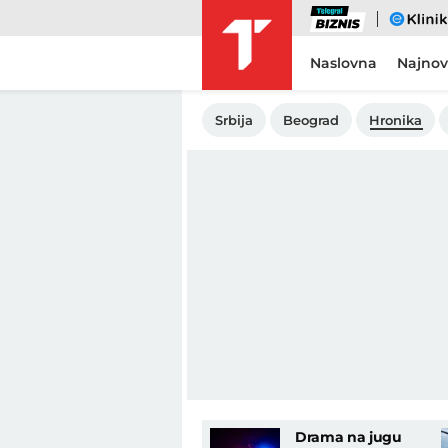
Biznis
eKlinika
Naslovna
Najnov
Srbija
Beograd
Hronika
Drama na jugu