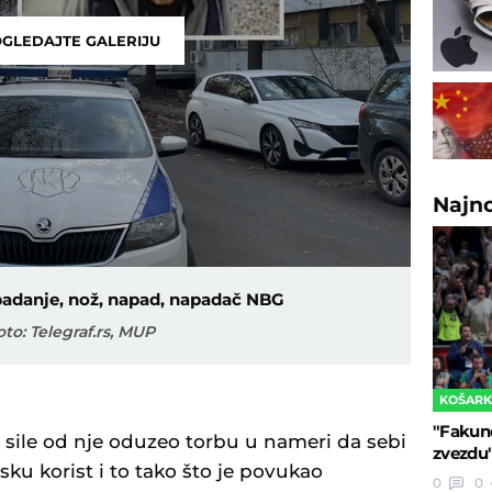
GLEDAJTE GALERIJU
Najn
badanje, nož, napad, napadač NBG
oto: Telegraf.rs, MUP
KOŠAR
"Fakun
sile od nje oduzeo torbu u nameri da sebi
zvezdu
ku korist i to tako što je povukao
0
0