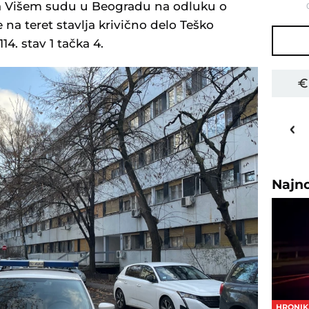
a Višem sudu u Beogradu na odluku o
 na teret stavlja krivično delo Teško
14. stav 1 tačka 4.
32
o
C
Priština
Najn
HRONIK