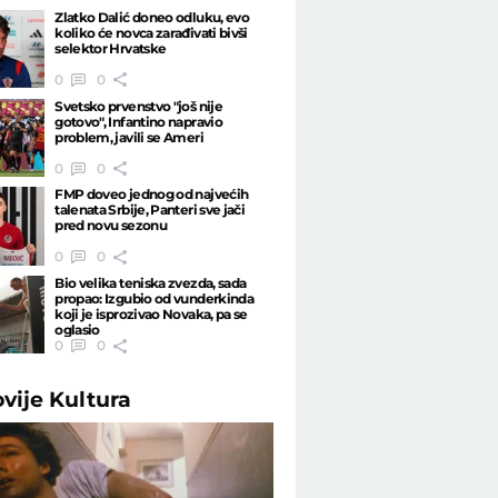
Zlatko Dalić doneo odluku, evo
koliko će novca zarađivati bivši
selektor Hrvatske
0
0
Svetsko prvenstvo "još nije
gotovo", Infantino napravio
problem, javili se Ameri
0
0
FMP doveo jednog od najvećih
talenata Srbije, Panteri sve jači
pred novu sezonu
0
0
Bio velika teniska zvezda, sada
propao: Izgubio od vunderkinda
koji je isprozivao Novaka, pa se
oglasio
0
0
ovije
Kultura