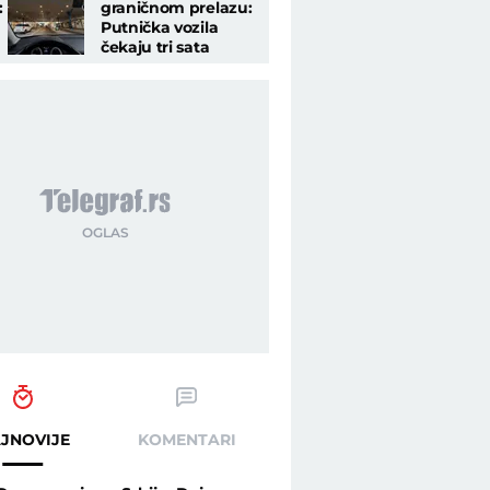
:
graničnom prelazu:
Putnička vozila
čekaju tri sata
JNOVIJE
KOMENTARI