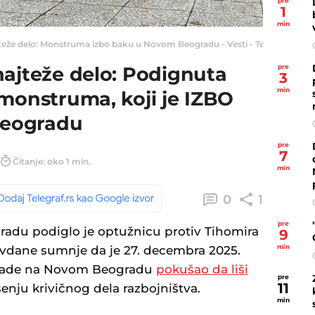
pre
1
min
teže delo: Monstruma izbo baku u Novom Beogradu - Vesti - Telegraf.rs
pre
najteže delo: Podignuta
3
min
monstruma, koji je IZBO
eogradu
pre
7
Čitanje: oko 1 min.
min
0
1
pre
gradu podiglo je optužnicu protiv Tihomira
9
min
avdane sumnje da je 27. decembra 2025.
grade na Novom Beogradu
pokušao da liši
pre
11
šenju krivičnog dela razbojništva.
min