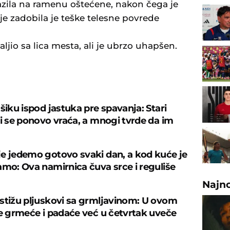
azila na ramenu oštećene, nakon čega je
 je zadobila je teške telesne povrede
ljio sa lica mesta, ali je ubrzo uhapšen.
U
šiku ispod jastuka pre spavanja: Stari
ji se ponovo vraća, a mnogi tvrde da im
e jedemo gotovo svaki dan, a kod kuće je
amo: Ova namirnica čuva srce i reguliše
Najn
stižu pljuskovi sa grmljavinom: U ovom
je grmeće i padaće već u četvrtak uveče