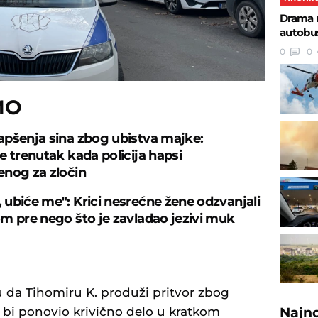
Drama n
autobus
0
0
MO
pšenja sina zbog ubistva majke:
e trenutak kada policija hapsi
nog za zločin
ubiće me": Krici nesrećne žene odzvanjali
m pre nego što je zavladao jezivi muk
u da Tihomiru K. produži pritvor zbog
Najn
 bi ponovio krivično delo u kratkom