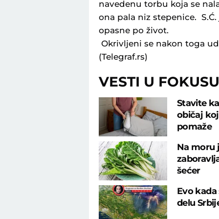
navedenu torbu koja se nal
ona pala niz stepenice. S.Ć.
opasne po život.
Okrivljeni se nakon toga uda
(Telegraf.rs)
VESTI U FOKUS
Stavite ka
običaj ko
pomaže
Na moru j
zaboravlj
šećer
Evo kada 
delu Srbi