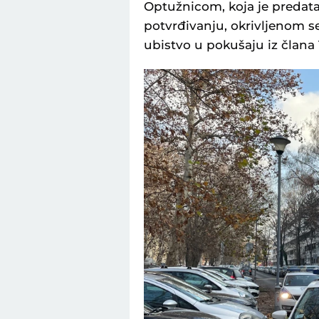
Optužnicom, koja je predat
potvrđivanju, okrivljenom se
ubistvo u pokušaju iz člana 1