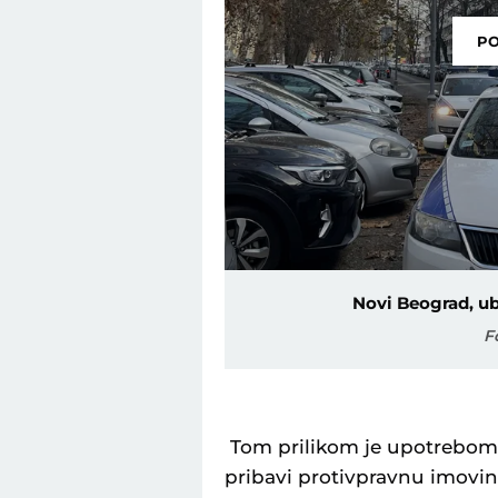
PO
Novi Beograd, u
F
Tom prilikom je upotrebom 
pribavi protivpravnu imovins