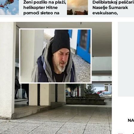
Ženi pozlilo na plaži,
Deliblatskoj peščari
helikopter Hitne
Naselje Šumarak
pomoći sleteo na
evakuisano,
stene u gotovo
"katastrofalna je
nemogućim
situacija, sve će da
uslovima!
izgori"
NA