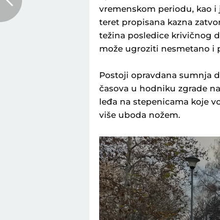
vremenskom periodu, kao i je
teret propisana kazna zatvor
težina posledice krivičnog d
može ugroziti nesmetano i 
Postoji opravdana sumnja da
časova u hodniku zgrade n
leđa na stepenicama koje vo
više uboda nožem.