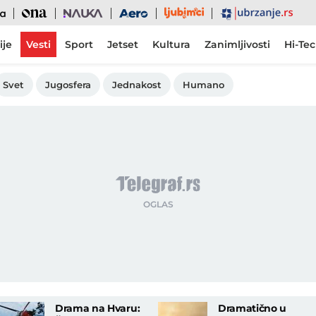
Ljubimci
Ona
Nauka
Aero
Ubrzanje
ije
Vesti
Sport
Jetset
Kultura
Zanimljivosti
Hi-Te
Svet
Jugosfera
Jednakost
Humano
Drama na Hvaru:
Dramatično u