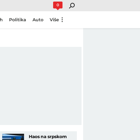
0
ch
Politika
Auto
Više
Haos na srpskom