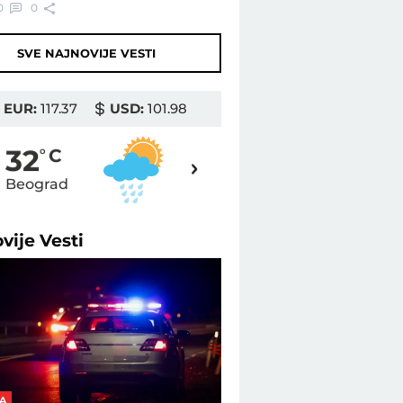
0
0
SVE NAJNOVIJE VESTI
EUR:
117.37
USD:
101.98
35
32
o
C
o
C
Beograd
Novi Sad
ovije
Vesti
A