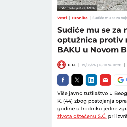
Foto: Telegraf.rs, MUP
Vesti
Hronika
Sudiće mu se za naj
Sudiće mu se za 
optužnica protiv 
BAKU u Novom B
E. H.
19/05/26 | 18:18
≫
18:20
Više javno tužilaštvo u Beo
K. (44) zbog postojanja opr
godine u hodniku jedne z
života oštećenu S.Ć.
pri izvr