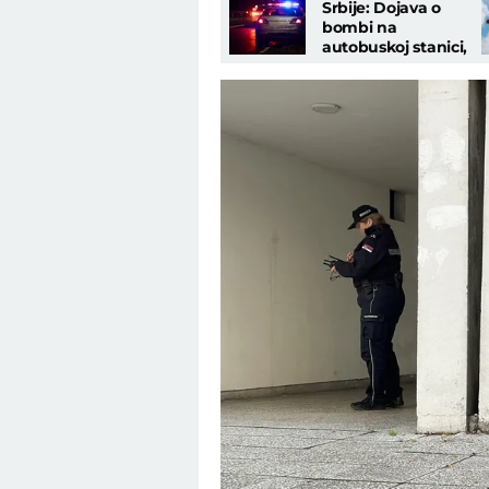
Srbije: Dojava o
bombi na
autobuskoj stanici,
sve vrvi od policije