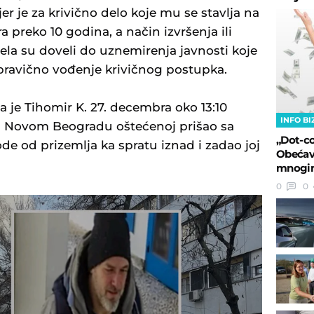
r je za krivično delo koje mu se stavlja na
a preko 10 godina, a način izvršenja ili
ela su doveli do uznemirenja javnosti koje
pravično vođenje krivičnog postupka.
 je Tihomir K. 27. decembra oko 13:10
INFO BI
a Novom Beogradu oštećenoj prišao sa
„Dot-co
de od prizemlja ka spratu iznad i zadao joj
Obećava
mnogim
0
0