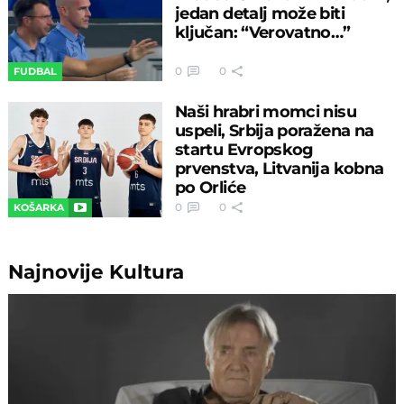
jedan detalj može biti
ključan: “Verovatno…”
0
0
FUDBAL
Naši hrabri momci nisu
uspeli, Srbija poražena na
startu Evropskog
prvenstva, Litvanija kobna
po Orliće
0
0
KOŠARKA
Najnovije
Kultura