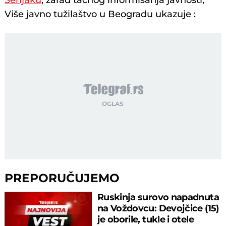
Senjaku
, zarad tačnog informisanja javnosti,
Više javno tužilaštvo u Beogradu ukazuje :
PREPORUČUJEMO
Ruskinja surovo napadnuta
na Voždovcu: Devojčice (15)
je oborile, tukle i otele