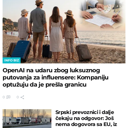
INFO BIZ
OpenAI na udaru zbog luksuznog
putovanja za influensere: Kompaniju
optužuju da je prešla granicu
0
0
Srpski prevoznici i dalje
čekaju na odgovor: Još
nema dogovora sa EU, iz