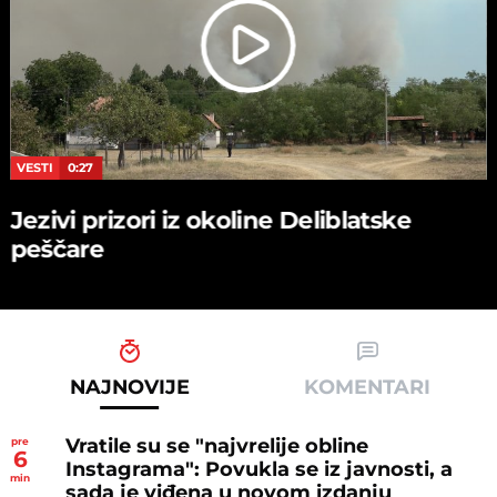
VESTI
0:27
Jezivi prizori iz okoline Deliblatske
peščare
NAJNOVIJE
KOMENTARI
Vratile su se "najvrelije obline
pre
6
Instagrama": Povukla se iz javnosti, a
min
sada je viđena u novom izdanju