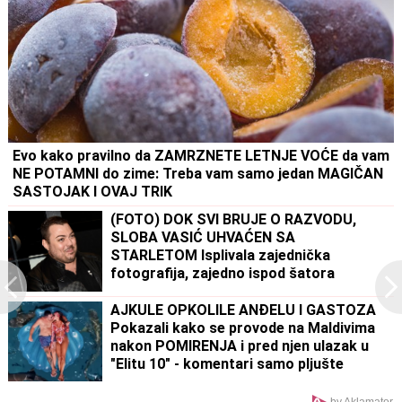
Evo kako pravilno da ZAMRZNETE LETNJE VOĆE da vam
NE POTAMNI do zime: Treba vam samo jedan MAGIČAN
SASTOJAK I OVAJ TRIK
(FOTO) DOK SVI BRUJE O RAZVODU,
SLOBA VASIĆ UHVAĆEN SA
STARLETOM Isplivala zajednička
fotografija, zajedno ispod šatora
AJKULE OPKOLILE ANĐELU I GASTOZA
Pokazali kako se provode na Maldivima
nakon POMIRENJA i pred njen ulazak u
"Elitu 10" - komentari samo pljušte
(VIDEO)
by Aklamator