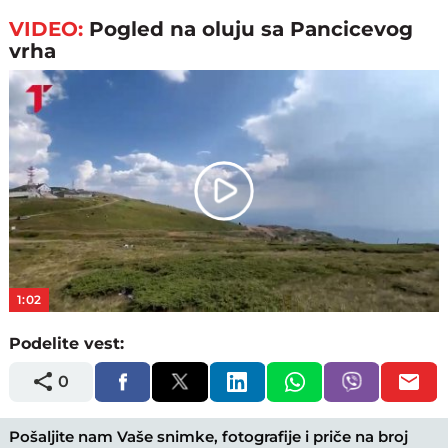
VIDEO:
Pogled na oluju sa Pancicevog
vrha
Play
Video
1:02
Podelite vest:
0
Pošaljite nam Vaše snimke, fotografije i priče na broj