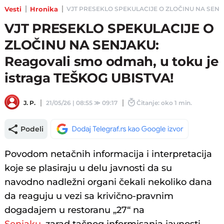
Vesti
Hronika
VJT PRESEKLO SPEKULACIJE O ZLOČINU NA SENJAKU: 
VJT PRESEKLO SPEKULACIJE O
ZLOČINU NA SENJAKU:
Reagovali smo odmah, u toku je
istraga TEŠKOG UBISTVA!
J. P.
21/05/26 | 08:55
≫
09:17
Čitanje: oko 1 min.
Podeli
Povodom netačnih informacija i interpretacija
koje se plasiraju u delu javnosti da su
navodno nadležni organi čekali nekoliko dana
da reaguju u vezi sa krivično-pravnim
dogadajem u restoranu „27“ na