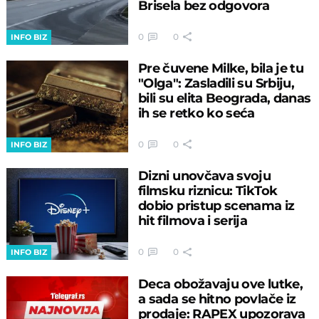
Brisela bez odgovora
0
0
INFO BIZ
Pre čuvene Milke, bila je tu
"Olga": Zasladili su Srbiju,
bili su elita Beograda, danas
ih se retko ko seća
0
0
INFO BIZ
Dizni unovčava svoju
filmsku riznicu: TikTok
dobio pristup scenama iz
hit filmova i serija
0
0
INFO BIZ
Deca obožavaju ove lutke,
a sada se hitno povlače iz
prodaje: RAPEX upozorava