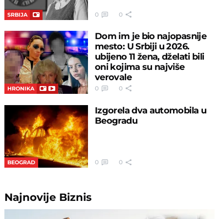
0
0
SRBIJA
Dom im je bio najopasnije
mesto: U Srbiji u 2026.
ubijeno 11 žena, dželati bili
oni kojima su najviše
verovale
0
0
HRONIKA
Izgorela dva automobila u
Beogradu
0
0
BEOGRAD
Najnovije
Biznis