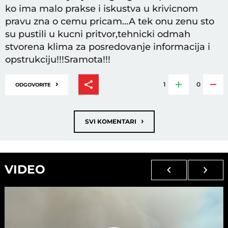
ko ima malo prakse i iskustva u krivicnom
pravu zna o cemu pricam...A tek onu zenu sto
su pustili u kucni pritvor,tehnicki odmah
stvorena klima za posredovanje informacija i
opstrukciju!!!Sramota!!!
›
1
0
ODGOVORITE
›
SVI KOMENTARI
VIDEO