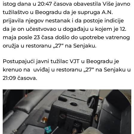
istog dana u 20:47 časova obavestila Više javno
tužilaštvo u Beogradu da je supruga A.N.
prijavila njegov nestanak i da postoje indicije
da je on učestvovao u događaju u kojem je 12.
maja posle 23 časa došlo do upotrebe vatrenog
oružja u restoranu „27“ na Senjaku.
Postupajući javni tužilac VJT u Beogradu je
krenuo na uviđaj u restoranu „27“ na Senjaku u
21:09 časova.