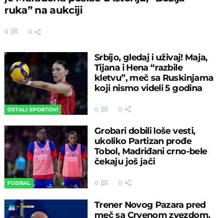
ruka” na aukciji
0
0
Srbijo, gledaj i uživaj! Maja,
Tijana i Hena “razbile
kletvu”, meč sa Ruskinjama
koji nismo videli 5 godina
0
0
OSTALI SPORTOVI
Grobari dobili loše vesti,
ukoliko Partizan prođe
Tobol, Madriđani crno-bele
čekaju još jači
0
0
FUDBAL
Trener Novog Pazara pred
meč sa Crvenom zvezdom,