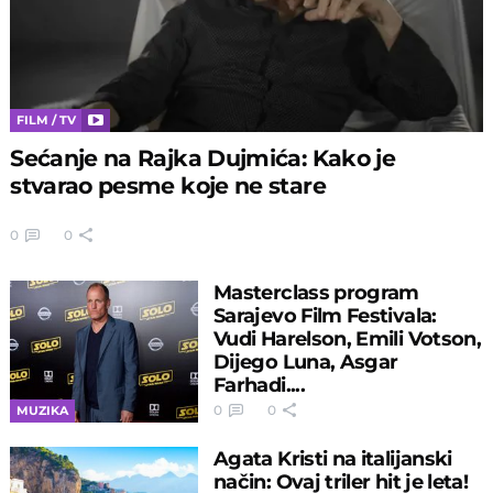
FILM / TV
Sećanje na Rajka Dujmića: Kako je
stvarao pesme koje ne stare
0
0
Masterclass program
Sarajevo Film Festivala:
Vudi Harelson, Emili Votson,
Dijego Luna, Asgar
Farhadi....
0
0
MUZIKA
Agata Kristi na italijanski
način: Ovaj triler hit je leta!