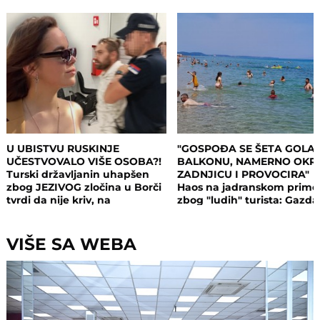
U UBISTVU RUSKINJE
"GOSPOĐA SE ŠETA GOLA
UČESTVOVALO VIŠE OSOBA?!
BALKONU, NAMERNO OKR
Turski državljanin uhapšen
ZADNJICU I PROVOCIRA"
zbog JEZIVOG zločina u Borči
Haos na jadranskom primo
tvrdi da nije kriv, na
zbog "ludih" turista: Gazda
saslušanju izneo ŠOK
isključio struju i promenio
DETALJE: Otkrio u kakvom su
brave, a potom su i UHAPŠ
odnosu bili
VIŠE SA WEBA