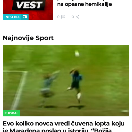
na opasne hemikalije
0
0
INFO BIZ
Najnovije
Sport
FUDBAL
Evo koliko novca vredi čuvena lopta koju
je Maradona poslao u istoriju, “Božija