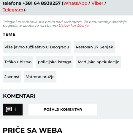
telefona
+381 64 8939257
(
WhatsApp
/
Viber
/
Telegram
).
Telegraf.rs zadržava sva prava nad sadržajem. Za preuzimanje sadržaja
pogledajte uputstva na stranici
Uslovi korišćenja
.
TEME
Više javno tužilaštvo u Beogradu
Restoran 27 Senjak
Teško ubistvo
policijska istraga
Medijske spekulacije
Javnost
Vatreno oružje
KOMENTARI
1
POŠALJI KOMENTAR
PRIČE SA WEBA