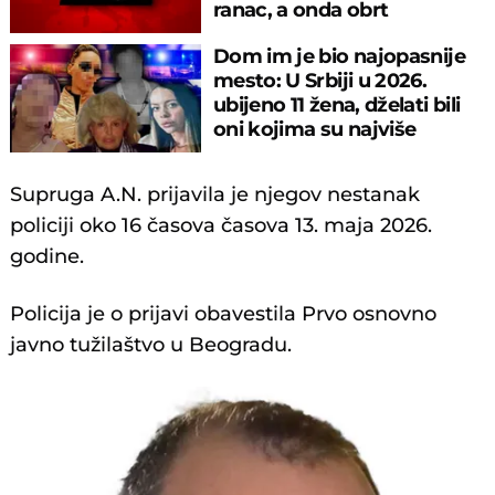
ranac, a onda obrt
Dom im je bio najopasnije
mesto: U Srbiji u 2026.
ubijeno 11 žena, dželati bili
oni kojima su najviše
verovale
Supruga A.N. prijavila je njegov nestanak
policiji oko 16 časova časova 13. maja 2026.
godine.
Policija je o prijavi obavestila Prvo osnovno
javno tužilaštvo u Beogradu.