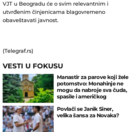
VJT u Beogradu će o svim relevantnim i
utvrđenim činjenicama blagovremeno
obaveštavati javnost.
(Telegraf.rs)
VESTI U FOKUSU
Manastir za parove koji žele
potomstvo: Monahinje ne
mogu da nabroje sva čuda,
spasile i američkog
ambasadora
Povlači se Janik Siner,
velika šansa za Novaka?