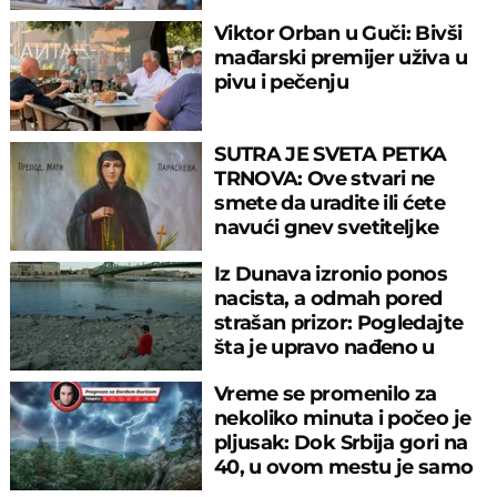
Viktor Orban u Guči: Bivši
mađarski premijer uživa u
pivu i pečenju
SUTRA JE SVETA PETKA
TRNOVA: Ove stvari ne
smete da uradite ili ćete
navući gnev svetiteljke
Iz Dunava izronio ponos
nacista, a odmah pored
strašan prizor: Pogledajte
šta je upravo nađeno u
rečnom blatu
Vreme se promenilo za
nekoliko minuta i počeo je
pljusak: Dok Srbija gori na
40, u ovom mestu je samo
17°C