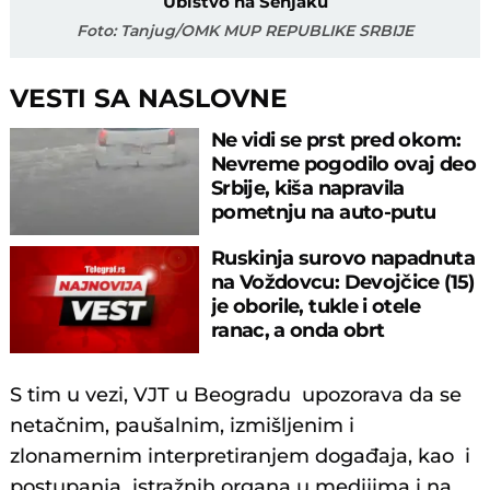
Ubistvo na Senjaku
Foto: Tanjug/OMK MUP REPUBLIKE SRBIJE
VESTI SA NASLOVNE
Ne vidi se prst pred okom:
Nevreme pogodilo ovaj deo
Srbije, kiša napravila
pometnju na auto-putu
Ruskinja surovo napadnuta
na Voždovcu: Devojčice (15)
je oborile, tukle i otele
ranac, a onda obrt
S tim u vezi, VJT u Beogradu upozorava da se
netačnim, paušalnim, izmišljenim i
zlonamernim interpretiranjem događaja, kao i
postupanja istražnih organa u medijima i na