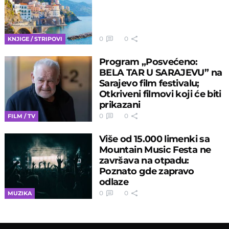
0
0
KNJIGE / STRIPOVI
Program „Posvećeno:
BELA TAR U SARAJEVU” na
Sarajevo film festivalu;
Otkriveni filmovi koji će biti
prikazani
0
0
FILM / TV
Više od 15.000 limenki sa
Mountain Music Festa ne
završava na otpadu:
Poznato gde zapravo
odlaze
0
0
MUZIKA