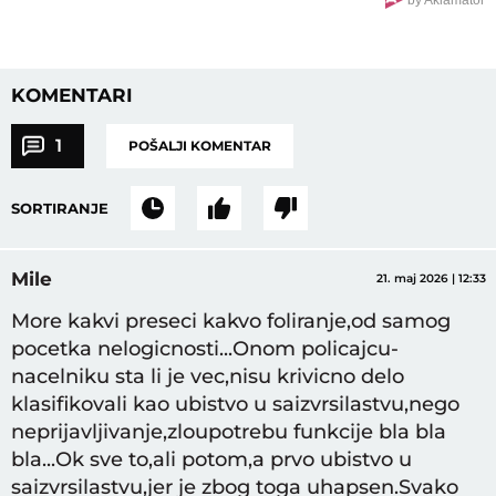
KOMENTARI
1
POŠALJI KOMENTAR
SORTIRANJE
Mile
21. maj 2026 | 12:33
More kakvi preseci kakvo foliranje,od samog
pocetka nelogicnosti...Onom policajcu-
nacelniku sta li je vec,nisu krivicno delo
klasifikovali kao ubistvo u saizvrsilastvu,nego
neprijavljivanje,zloupotrebu funkcije bla bla
bla...Ok sve to,ali potom,a prvo ubistvo u
saizvrsilastvu,jer je zbog toga uhapsen.Svako