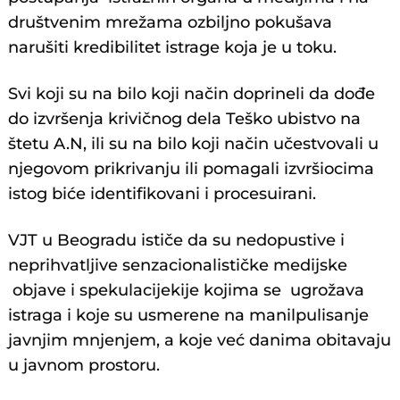
društvenim mrežama ozbiljno pokušava
narušiti kredibilitet istrage koja je u toku.
Svi koji su na bilo koji način doprineli da dođe
do izvršenja krivičnog dela Teško ubistvo na
štetu A.N, ili su na bilo koji način učestvovali u
njegovom prikrivanju ili pomagali izvršiocima
istog biće identifikovani i procesuirani.
VJT u Beogradu ističe da su nedopustive i
neprihvatljive senzacionalističke medijske
objave i spekulacijekije kojima se ugrožava
istraga i koje su usmerene na manilpulisanje
javnjim mnjenjem, a koje već danima obitavaju
u javnom prostoru.