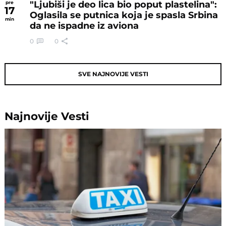
"Ljubiši je deo lica bio poput plastelina":
pre
17
Oglasila se putnica koja je spasla Srbina
min
da ne ispadne iz aviona
0
0
SVE NAJNOVIJE VESTI
Najnovije
Vesti