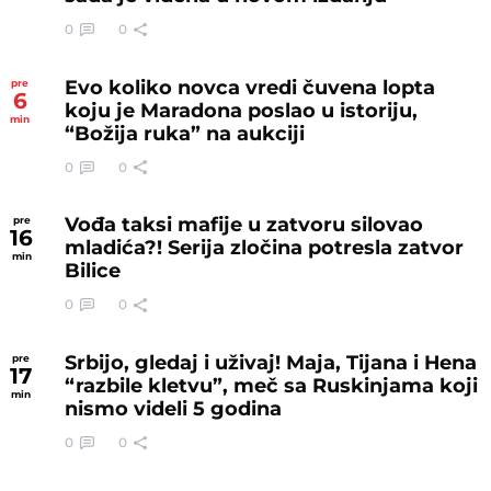
0
0
Evo koliko novca vredi čuvena lopta
pre
6
koju je Maradona poslao u istoriju,
min
“Božija ruka” na aukciji
0
0
Vođa taksi mafije u zatvoru silovao
pre
16
mladića?! Serija zločina potresla zatvor
min
Bilice
0
0
Srbijo, gledaj i uživaj! Maja, Tijana i Hena
pre
17
“razbile kletvu”, meč sa Ruskinjama koji
min
nismo videli 5 godina
0
0