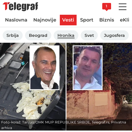
1
Naslovna
Najnovije
Vesti
Sport
Biznis
eKli
Srbija
Beograd
Hronika
Svet
Jugosfera
Foto-kolaž: Tanjug/OMK MUP REPUBLIKE SRBIJE, Telegraf.rs, Privatna
arhiva