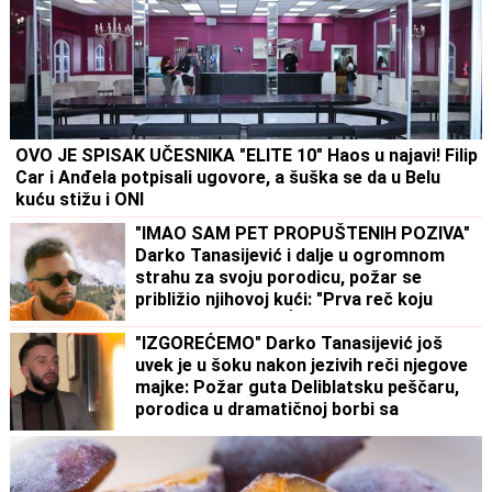
OVO JE SPISAK UČESNIKA "ELITE 10" Haos u najavi! Filip
Car i Anđela potpisali ugovore, a šuška se da u Belu
kuću stižu i ONI
"IMAO SAM PET PROPUŠTENIH POZIVA"
Darko Tanasijević i dalje u ogromnom
strahu za svoju porodicu, požar se
približio njihovoj kući: "Prva reč koju
sam čuo - IZGOREĆEMO"
"IZGOREĆEMO" Darko Tanasijević još
uvek je u šoku nakon jezivih reči njegove
majke: Požar guta Deliblatsku peščaru,
porodica u dramatičnoj borbi sa
vatrenom stihijom