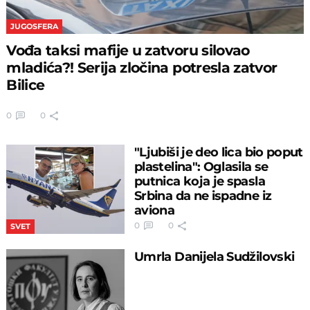
JUGOSFERA
Vođa taksi mafije u zatvoru silovao
mladića?! Serija zločina potresla zatvor
Bilice
0
0
"Ljubiši je deo lica bio poput
plastelina": Oglasila se
putnica koja je spasla
Srbina da ne ispadne iz
aviona
0
0
SVET
Umrla Danijela Sudžilovski