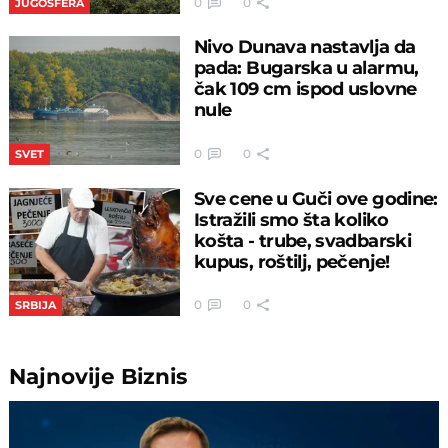
0
0
JUGOSFERA
Nivo Dunava nastavlja da
pada: Bugarska u alarmu,
čak 109 cm ispod uslovne
nule
0
0
SVET
Sve cene u Guči ove godine:
Istražili smo šta koliko
košta - trube, svadbarski
kupus, roštilj, pečenje!
0
0
SRBIJA
Najnovije
Biznis