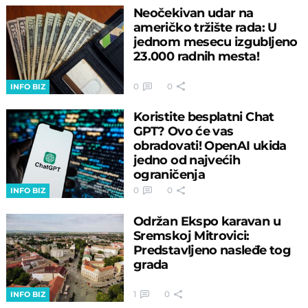
Neočekivan udar na
američko tržište rada: U
jednom mesecu izgubljeno
23.000 radnih mesta!
0
0
INFO BIZ
Koristite besplatni Chat
GPT? Ovo će vas
obradovati! OpenAI ukida
jedno od najvećih
ograničenja
0
0
INFO BIZ
Održan Ekspo karavan u
Sremskoj Mitrovici:
Predstavljeno nasleđe tog
grada
1
0
INFO BIZ