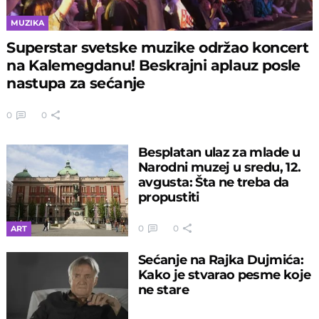
MUZIKA
Superstar svetske muzike održao koncert
na Kalemegdanu! Beskrajni aplauz posle
nastupa za sećanje
0
0
Besplatan ulaz za mlade u
Narodni muzej u sredu, 12.
avgusta: Šta ne treba da
propustiti
0
0
ART
Sećanje na Rajka Dujmića:
Kako je stvarao pesme koje
ne stare