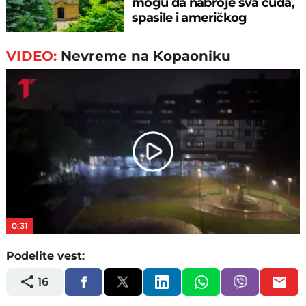
mogu da nabroje sva čuda,
spasile i američkog
ambasadora
VIDEO:
Nevreme na Kopaoniku
Play
Video
0:31
Podelite vest:
16