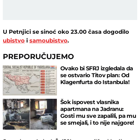
U Petnjici se sinoć oko 23.00 časa dogodilo
ubistvo
i
samoubistvo
.
PREPORUČUJEMO
Ovako bi SFRJ izgledala da
se ostvario Titov plan: Od
Klagenfurta do Istanbula!
Šok ispovest vlasnika
apartmana na Jadranu:
Gosti mu sve zapalili, pa mu
se smejali, i to nije najgore!