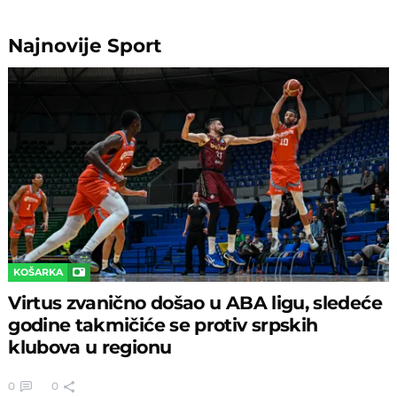
Najnovije
Sport
KOŠARKA
Virtus zvanično došao u ABA ligu, sledeće
godine takmičiće se protiv srpskih
klubova u regionu
0
0