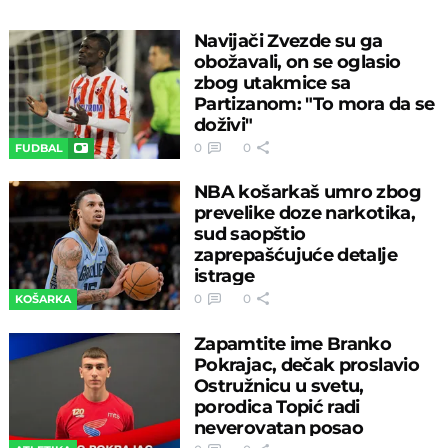
Navijači Zvezde su ga
obožavali, on se oglasio
zbog utakmice sa
Partizanom: "To mora da se
doživi"
0
0
FUDBAL
NBA košarkaš umro zbog
prevelike doze narkotika,
sud saopštio
zaprepašćujuće detalje
istrage
0
0
KOŠARKA
Zapamtite ime Branko
Pokrajac, dečak proslavio
Ostružnicu u svetu,
porodica Topić radi
neverovatan posao