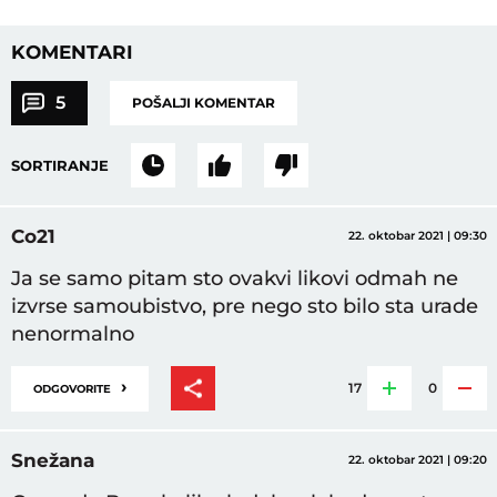
KOMENTARI
5
POŠALJI KOMENTAR
SORTIRANJE
Co21
22. oktobar 2021 | 09:30
Ja se samo pitam sto ovakvi likovi odmah ne
izvrse samoubistvo, pre nego sto bilo sta urade
nenormalno
›
17
0
ODGOVORITE
Snežana
22. oktobar 2021 | 09:20