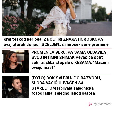
Kraj teškog perioda: Za ČETIRI ZNAKA HOROSKOPA
ovaj utorak donosi ISCELJENJE i neočekivane promene
PROMENILA VERU, PA SAMA OBJAVILA
SVOJ INTIMNI SNIMAK Pevačica opet
šokira, slika stopala u KESAMA: "Mažem
ovčiju mast"
(FOTO) DOK SVI BRUJE O RAZVODU,
SLOBA VASIĆ UHVAĆEN SA
STARLETOM Isplivala zajednička
fotografija, zajedno ispod šatora
by Aklamator