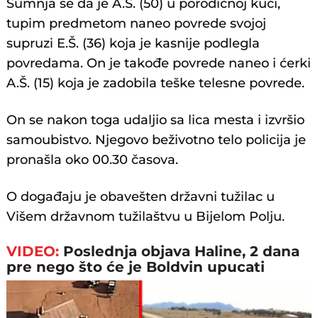
Sumnja se da je A.Š. (50) u porodičnoj kući,
tupim predmetom naneo povrede svojoj
supruzi E.Š. (36) koja je kasnije podlegla
povredama. On je takođe povrede naneo i ćerki
A.Š. (15) koja je zadobila teške telesne povrede.
On se nakon toga udaljio sa lica mesta i izvršio
samoubistvo. Njegovo beživotno telo policija je
pronašla oko 00.30 časova.
O događaju je obavešten državni tužilac u
Višem državnom tužilaštvu u Bijelom Polju.
VIDEO:
Poslednja objava Haline, 2 dana
pre nego što će je Boldvin upucati