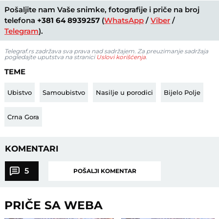
Pošaljite nam Vaše snimke, fotografije i priče na broj
telefona
+381 64 8939257
(
WhatsApp
/
Viber
/
Telegram
).
Telegraf.rs zadržava sva prava nad sadržajem. Za preuzimanje sadržaja
pogledajte uputstva na stranici
Uslovi korišćenja
.
TEME
Ubistvo
Samoubistvo
Nasilje u porodici
Bijelo Polje
Crna Gora
KOMENTARI
5
POŠALJI KOMENTAR
PRIČE SA WEBA