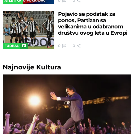
0
0
ATLETIKA
Pojavio se podatak za
ponos, Partizan sa
velikanima u odabranom
društvu ovog leta u Evropi
0
0
FUDBAL
Najnovije
Kultura