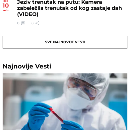
Jeziv trenutak na putu: Kamera
pre
10
zabeležila trenutak od kog zastaje dah
min
(VIDEO)
0
0
SVE NAJNOVIJE VESTI
Najnovije
Vesti