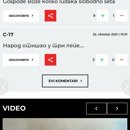
Gospode Boze koliko ludaka slobodno seta
›
9
1
ODGOVORITE
С-17
22. oktobar 2021 | 10:51
Народ отишао у три лепе....
›
3
0
ODGOVORITE
›
SVI KOMENTARI
VIDEO