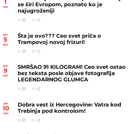
1
se širi Evropom, poznato ko je
min
najugroženiji
0
0
Šta je ovo??? Ceo svet priča o
pre
5
Trampovoj novoj frizuri!
min
0
0
SMRŠAO 91 KILOGRAM! Ceo svet ostao
pre
9
bez teksta posle objave fotografija
min
LEGENDARNOG GLUMCA
0
0
Dobra vest iz Hercegovine: Vatra kod
pre
10
Trebinja pod kontrolom!
min
0
0