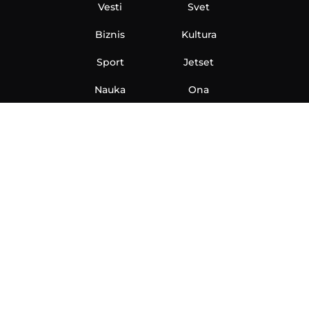
Vesti
Svet
Biznis
Kultura
Sport
Jetset
Nauka
Ona
Aero
Zanimljivosti
eKlinika
Hi-Tech
Auto
Plantbased
Ubrzanje
Telegraf TV