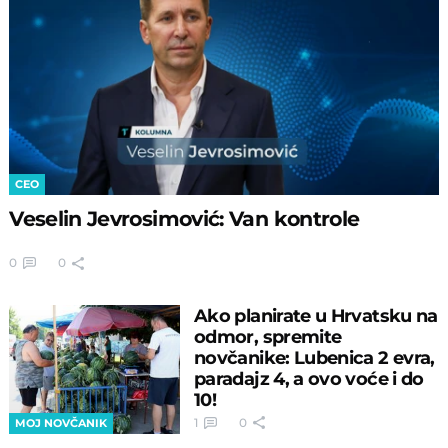
CEO
Veselin Jevrosimović: Van kontrole
0
0
Ako planirate u Hrvatsku na
odmor, spremite
novčanike: Lubenica 2 evra,
paradajz 4, a ovo voće i do
10!
1
0
MOJ NOVČANIK