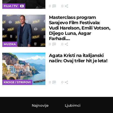
0
0
FILM / TV
Masterclass program
Sarajevo Film Festivala:
Vudi Harelson, Emili Votson,
Dijego Luna, Asgar
Farhadi....
0
0
MUZIKA
Agata Kristi na italijanski
način: Ovaj triler hit je leta!
0
0
KNJIGE / STRIPOVI
Najnovije
Ljubimci