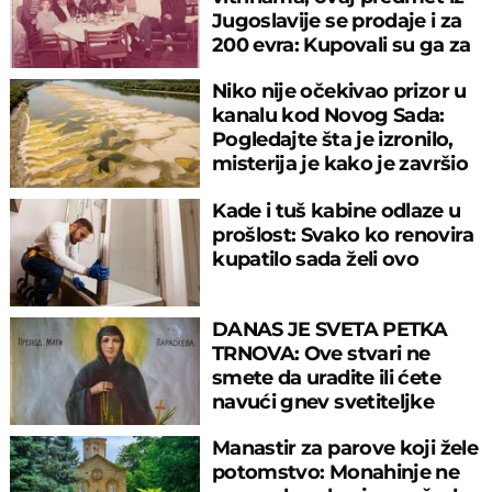
Jugoslavije se prodaje i za
200 evra: Kupovali su ga za
sitniš
Niko nije očekivao prizor u
kanalu kod Novog Sada:
Pogledajte šta je izronilo,
misterija je kako je završio
tu
Kade i tuš kabine odlaze u
prošlost: Svako ko renovira
kupatilo sada želi ovo
DANAS JE SVETA PETKA
TRNOVA: Ove stvari ne
smete da uradite ili ćete
navući gnev svetiteljke
Manastir za parove koji žele
potomstvo: Monahinje ne