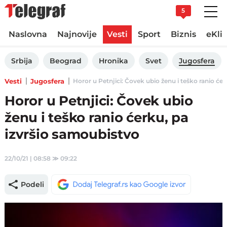
5
Naslovna
Najnovije
Vesti
Sport
Biznis
eKli
Srbija
Beograd
Hronika
Svet
Jugosfera
Vesti
Jugosfera
Horor u Petnjici: Čovek ubio ženu i teško ranio ćer
Horor u Petnjici: Čovek ubio
ženu i teško ranio ćerku, pa
izvršio samoubistvo
22/10/21 | 08:58
≫
09:22
Podeli