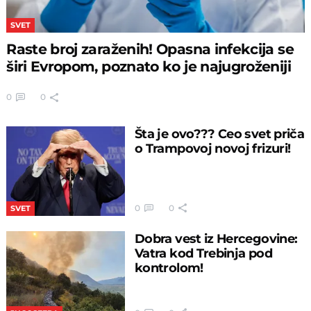
SVET
Raste broj zaraženih! Opasna infekcija se
širi Evropom, poznato ko je najugroženiji
0
0
Šta je ovo??? Ceo svet priča
o Trampovoj novoj frizuri!
0
0
SVET
Dobra vest iz Hercegovine:
Vatra kod Trebinja pod
kontrolom!