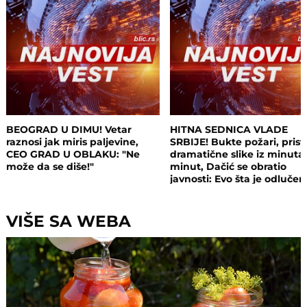
BEOGRAD U DIMU! Vetar
HITNA SEDNICA VLADE
raznosi jak miris paljevine,
SRBIJE! Bukte požari, prist
CEO GRAD U OBLAKU: "Ne
dramatične slike iz minuta
može da se diše!"
minut, Dačić se obratio
javnosti: Evo šta je odluče
VIŠE SA WEBA