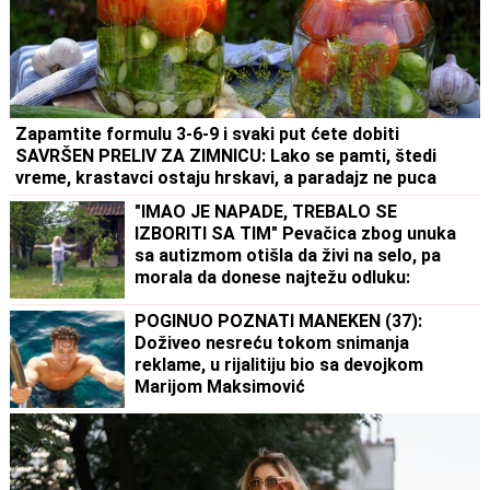
Zapamtite formulu 3-6-9 i svaki put ćete dobiti
SAVRŠEN PRELIV ZA ZIMNICU: Lako se pamti, štedi
vreme, krastavci ostaju hrskavi, a paradajz ne puca
"IMAO JE NAPADE, TREBALO SE
IZBORITI SA TIM" Pevačica zbog unuka
sa autizmom otišla da živi na selo, pa
morala da donese najtežu odluku:
"Postao je agresivan"
POGINUO POZNATI MANEKEN (37):
Doživeo nesreću tokom snimanja
reklame, u rijalitiju bio sa devojkom
Marijom Maksimović