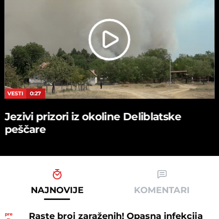
VESTI
0:27
Jezivi prizori iz okoline Deliblatske
peščare
NAJNOVIJE
KOMENTARI
Raste broj zaraženih! Opasna infekcija
pre