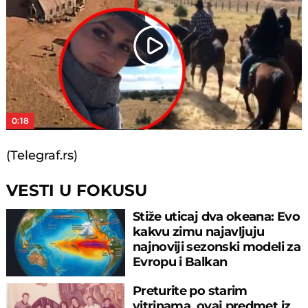
Play
Video
0:18
(Telegraf.rs)
VESTI U FOKUSU
Stiže uticaj dva okeana: Evo
kakvu zimu najavljuju
najnoviji sezonski modeli za
Evropu i Balkan
Preturite po starim
vitrinama, ovaj predmet iz