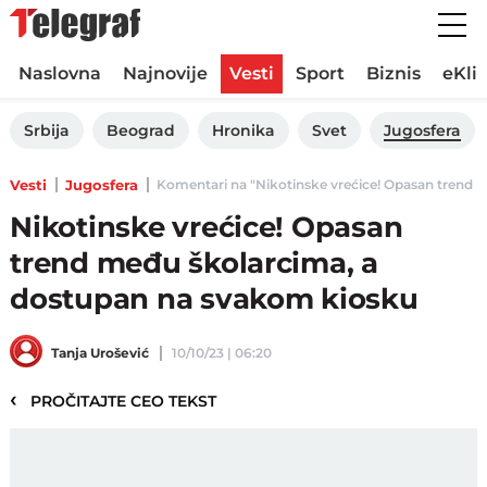
Naslovna
Najnovije
Vesti
Sport
Biznis
eKli
Srbija
Beograd
Hronika
Svet
Jugosfera
Vesti
Jugosfera
Komentari na "Nikotinske vrećice! Opasan trend m
Nikotinske vrećice! Opasan
trend među školarcima, a
dostupan na svakom kiosku
Tanja Urošević
10/10/23 | 06:20
‹
PROČITAJTE CEO TEKST