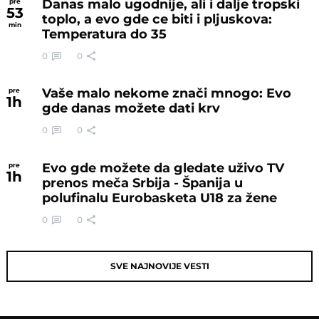
Danas malo ugodnije, ali i dalje tropski
pre
53
toplo, a evo gde ce biti i pljuskova:
min
Temperatura do 35
0
0
Vaše malo nekome znači mnogo: Evo
pre
1
h
gde danas možete dati krv
0
0
Evo gde možete da gledate uživo TV
pre
1
h
prenos meča Srbija - Španija u
polufinalu Eurobasketa U18 za žene
0
0
SVE NAJNOVIJE VESTI