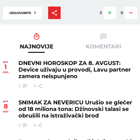
›
3
0
ODGOVORITE
NAJNOVIJE
KOMENTARI
DNEVNI HOROSKOP ZA 8. AVGUST:
pre
1
Device uživaju u provodi, Lavu partner
min
zamera neispunjeno
0
0
SNIMAK ZA NEVERICU Urušio se glečer
pre
8
od 18 miliona tona: Džinovski talasi se
min
obrušili na istraživački brod
0
0