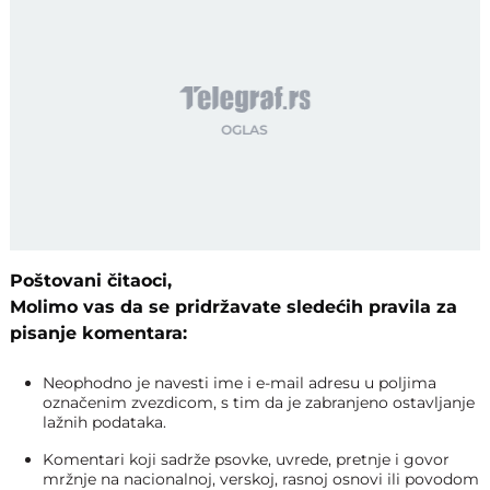
Poštovani čitaoci,
Molimo vas da se pridržavate sledećih pravila za
pisanje komentara:
Neophodno je navesti ime i e-mail adresu u poljima
označenim zvezdicom, s tim da je zabranjeno ostavljanje
lažnih podataka.
Komentari koji sadrže psovke, uvrede, pretnje i govor
mržnje na nacionalnoj, verskoj, rasnoj osnovi ili povodom