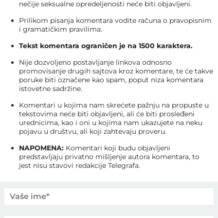
nečije seksualne opredeljenosti neće biti objavljeni.
Prilikom pisanja komentara vodite računa o pravopisnim
i gramatičkim pravilima.
Tekst komentara ograničen je na 1500 karaktera.
Nije dozvoljeno postavljanje linkova odnosno
promovisanje drugih sajtova kroz komentare, te će takve
poruke biti označene kao spam, poput niza komentara
istovetne sadržine.
Komentari u kojima nam skrećete pažnju na propuste u
tekstovima neće biti objavljeni, ali će biti prosleđeni
urednicima, kao i oni u kojima nam ukazujete na neku
pojavu u društvu, ali koji zahtevaju proveru.
NAPOMENA:
Komentari koji budu objavljeni
predstavljaju privatno mišljenje autora komentara, to
jest nisu stavovi redakcije Telegrafa.