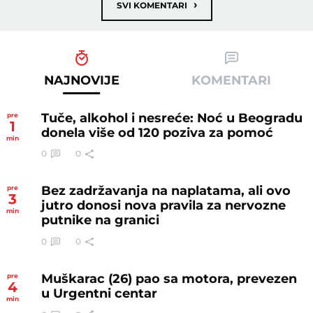
›
SVI KOMENTARI
NAJNOVIJE
KOMENTARI
Tuče, alkohol i nesreće: Noć u Beogradu
pre
1
donela više od 120 poziva za pomoć
min
0
0
Bez zadržavanja na naplatama, ali ovo
pre
3
jutro donosi nova pravila za nervozne
min
putnike na granici
0
0
Muškarac (26) pao sa motora, prevezen
pre
4
u Urgentni centar
min