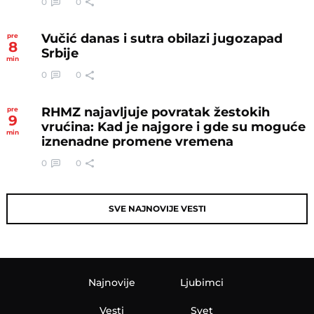
0
0
Vučić danas i sutra obilazi jugozapad
pre
8
Srbije
min
0
0
RHMZ najavljuje povratak žestokih
pre
9
vrućina: Kad je najgore i gde su moguće
min
iznenadne promene vremena
0
0
SVE NAJNOVIJE VESTI
Najnovije
Ljubimci
Vesti
Svet