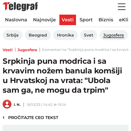
Naslovna
Najnovije
Vesti
Sport
Biznis
eKli
Srbija
Beograd
Hronika
Svet
Jugosfera
Vesti
Jugosfera
Komentari na "Srpkinja puna modrica i sa krvavim 
Srpkinja puna modrica i sa
krvavim nožem banula komšiji
u Hrvatskoj na vrata: "Ubola
sam ga, ne mogu da trpim"
I. N.
18/12/23 | 14:42
≫
15:14
‹
PROČITAJTE CEO TEKST