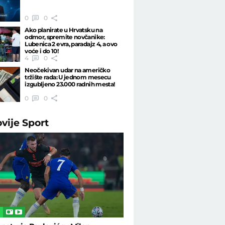
0
0
Ako planirate u Hrvatsku na
odmor, spremite novčanike:
Lubenica 2 evra, paradajz 4, a ovo
voće i do 10!
4
0
Neočekivan udar na američko
tržište rada: U jednom mesecu
izgubljeno 23.000 radnih mesta!
0
0
ovije
Sport
L