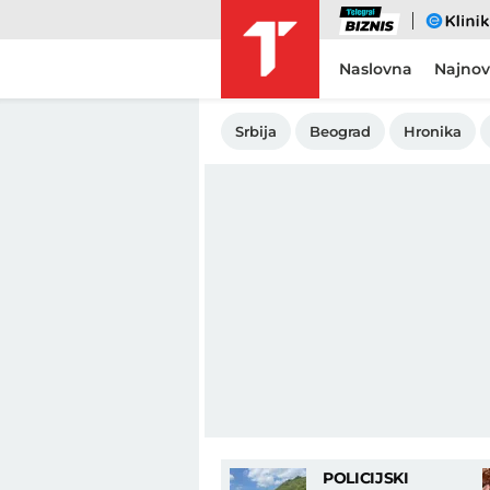
Biznis
eKlinika
Naslovna
Najnov
Srbija
Beograd
Hronika
POLICIJSKI