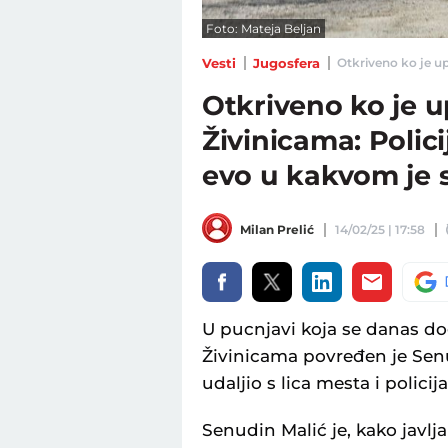
Foto: Mateja Beljan
Vesti
Jugosfera
Otkriveno ko je up
Otkriveno ko je 
Živinicama: Polic
evo u kakvom je s
Milan Prelić
14/02/25 | 17:58
U pucnjavi koja se danas d
Živinicama povređen je Sen
udaljio s lica mesta i policij
Senudin Malić je, kako javlj