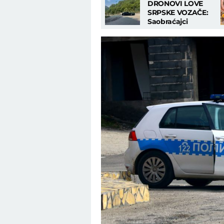
DRONOVI LOVE
SRPSKE VOZAČE:
Saobraćajci
kontrolišu puteve
novom
tehnologijom, od
ovoga nema bega