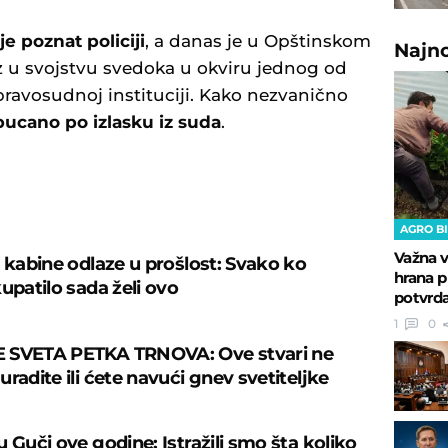
e poznat policiji
, a danas je u Opštinskom
Najn
z u svojstvu svedoka u okviru jednog od
pravosudnoj instituciji. Kako nezvanično
pucano po izlasku iz suda
.
U
AGRO B
Važna v
š kabine odlaze u prošlost: Svako ko
hrana p
upatilo sada želi ovo
potvrda
1
0
 SVETA PETKA TRNOVA: Ove stvari ne
radite ili ćete navući gnev svetiteljke
 Guči ove godine: Istražili smo šta koliko