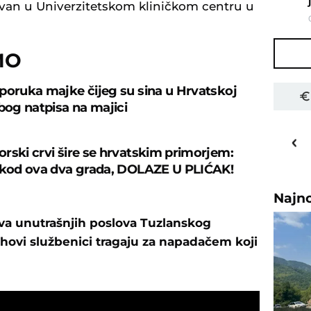
zovan u Univerzitetskom kliničkom centru u
MO
poruka majke čijeg su sina u Hrvatskoj
zbog natpisa na majici
31
o
C
rski crvi šire se hrvatskim primorjem:
Priština
 kod ova dva grada, DOLAZE U PLIĆAK!
Najn
stva unutrašnjih poslova Tuzlanskog
hovi službenici tragaju za napadačem koji