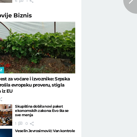
6
1
ovije
Biznis
IZ
est za voćare i izvoznike: Srpska
rošla evropsku proveru, stigla
 iz EU
Skupština dobila novi paket
ekonomskih zakona: Evo šta se
sve menja
1
0
Veselin Jevrosimović: Van kontrole