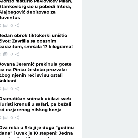
Alonso rasturio Pavlovićev Milan,
Stanković igrao u pobedi Intera,
Alajbegović debitovao za
Juventus
stanju ranjeni - Vesti - Telegraf.rs
0
0
Jedan obrok tiktokerki uništio
život: Završila sa opasnim
parazitom, smršala 17 kilograma!
0
0
Jovana Jeremić prekinula goste
pa na Pinku žestoko prozvala:
Zbog njenih reči svi su ostali
šokirani
0
0
Dramatičan snimak obilazi svet:
Turisti krenuli u safari, pa bežali
od razjarenog nilskog konja
0
0
Ova reka u Srbiji je duga "godinu
dana" i uvek je 10 stepeni: Jedna