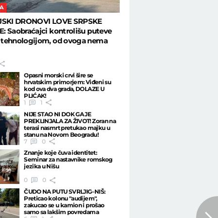
A
JSKI DRONOVI LOVE SRPSKE
 Saobraćajci kontrolišu puteve
tehnologijom, od ovoga nema
Opasni morski crvi šire se
hrvatskim primorjem: Viđeni su
kod ova dva grada, DOLAZE U
PLIĆAK!
1
1
NIJE STAO NI DOK GA JE
PREKLINJALA ZA ŽIVOT! Zoran na
terasi nasmrt pretukao majku u
stanu na Novom Beogradu!
7
0
Znanje koje čuva identitet:
Seminar za nastavnike romskog
jezika u Nišu
0
0
ČUDO NA PUTU SVRLJIG–NIŠ:
Preticao kolonu "audijem",
zakucao se u kamion i prošao
samo sa lakšim povredama