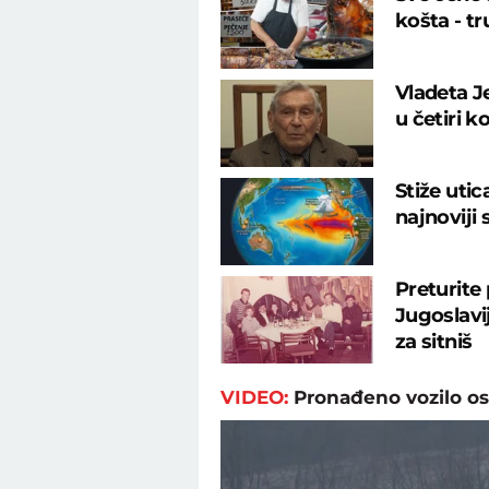
košta - tr
Vladeta J
u četiri k
Stiže uti
najnoviji
Preturite
Jugoslavij
za sitniš
VIDEO:
Pronađeno vozilo os