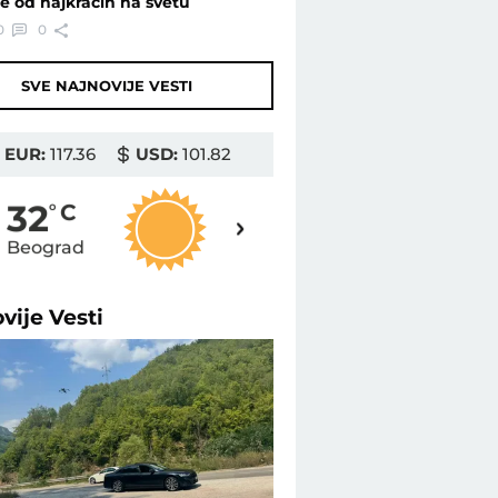
je od najkraćih na svetu
0
0
SVE NAJNOVIJE VESTI
EUR:
117.36
USD:
101.82
33
32
o
C
o
C
Beograd
Novi Sad
ovije
Vesti