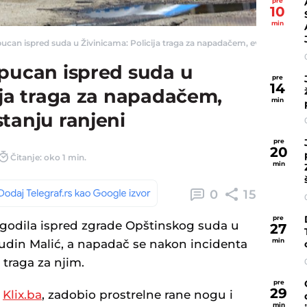
pre
10
min
ucan ispred suda u Živinicama: Policija traga za napadačem, evo u kakvom je 
upucan ispred suda u
pre
14
ija traga za napadačem,
min
tanju ranjeni
pre
20
Čitanje: oko 1 min.
min
0
15
pre
ogodila ispred zgrade Opštinskog suda u
27
min
udin Malić, a napadač se nakon incidenta
a traga za njim.
pre
29
a
Klix.ba
, zadobio prostrelne rane nogu i
min