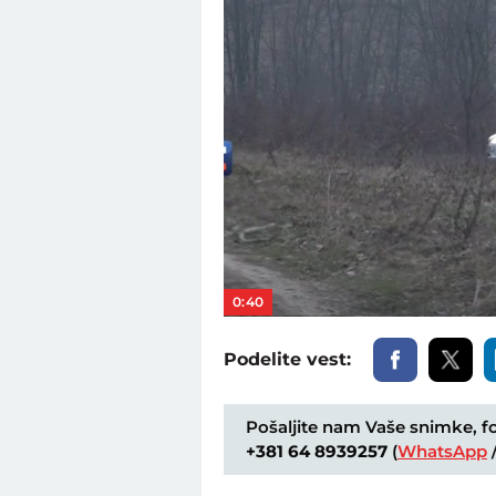
0:40
Podelite vest:
Pošaljite nam Vaše snimke, fot
+381 64 8939257
(
WhatsApp