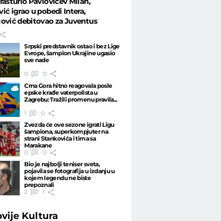
rasturio Pavlovićev Milan,
ić igrao u pobedi Intera,
ović debitovao za Juventus
Srpski predstavnik ostao i bez Lige
Evrope, šampion Ukrajine ugasio
sve nade
0
0
Crna Gora hitno reagovala posle
epske krađe vaterpolista u
Zagrebu: Tražili promenu pravila...
1
0
Zvezda će ove sezone igrati Ligu
šampiona, superkompjuter na
strani Stankovića i tima sa
Marakane
0
0
Bio je najbolji teniser sveta,
pojavila se fotografija u izdanju u
kojem legendu ne biste
prepoznali
2
1
ovije
Kultura