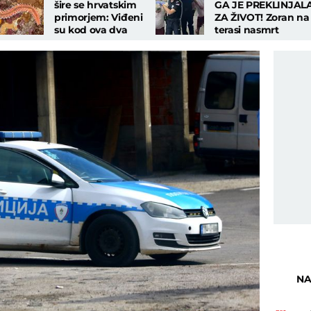
šire se hrvatskim
GA JE PREKLINJAL
primorjem: Viđeni
ZA ŽIVOT! Zoran na
su kod ova dva
terasi nasmrt
grada, DOLAZE U
pretukao majku u
PLIĆAK!
stanu na Novom
Beogradu!
NA