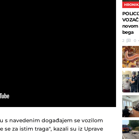
HRONIK
POLICI
VOZAČE:
novom 
bega
2
0
ezu s navedenim događajem se vozilom
 se za istim traga", kazali su iz Uprave