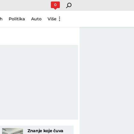
0
ch
Politika
Auto
Više
Znanje koje čuva