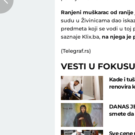
Ranjeni muškarac od ranije j
sudu u Živinicama dao iska
predmeta koji se vodi u toj 
saznaje Klix.ba,
na njega je 
(Telegraf.rs)
VESTI U FOKUS
Kade i tu
renovira k
DANAS JE
smete da u
Sve cene u