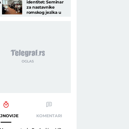
A
identitet: Seminar
za nastavnike
romskog jezika u
Nišu
JNOVIJE
KOMENTARI