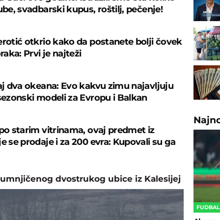
ube, svadbarski kupus, roštilj, pečenje!
erotić otkrio kako da postanete bolji čovek
oraka: Prvi je najteži
caj dva okeana: Evo kakvu zimu najavljuju
 sezonski modeli za Evropu i Balkan
Najn
 po starim vitrinama, ovaj predmet iz
e se prodaje i za 200 evra: Kupovali su ga
umnjičenog dvostrukog ubice iz Kalesijej
FUDBA