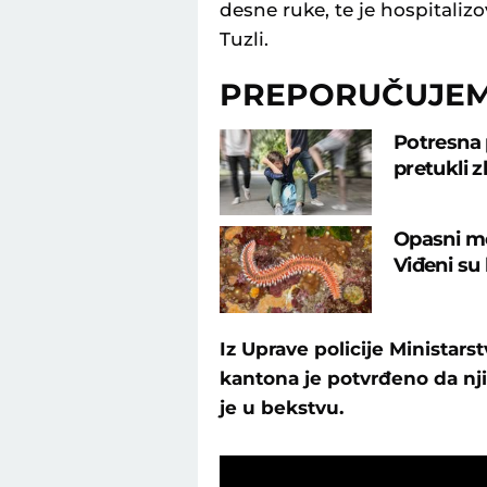
desne ruke, te je hospitali
Tuzli.
PREPORUČUJE
Potresna 
pretukli 
Opasni mo
Viđeni su
Iz Uprave policije Ministar
kantona je potvrđeno da nji
je u bekstvu.