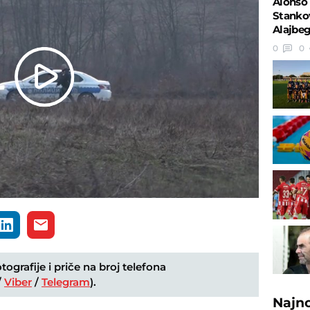
Alonso 
Stankov
Alajbeg
0
0
Play
Video
ografije i priče na broj telefona
/
Viber
/
Telegram
).
Najn