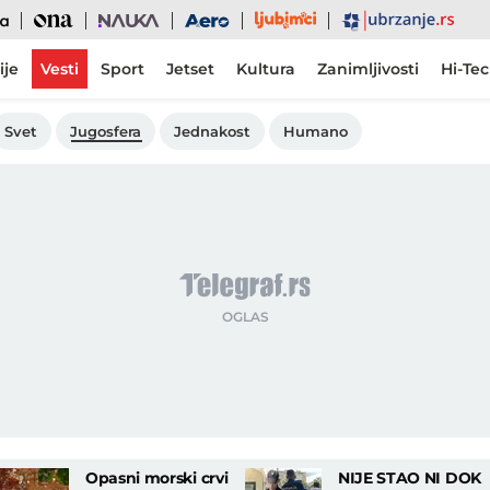
Ljubimci
Ona
Nauka
Aero
Ubrzanje
ije
Vesti
Sport
Jetset
Kultura
Zanimljivosti
Hi-Te
Svet
Jugosfera
Jednakost
Humano
Opasni morski crvi
NIJE STAO NI DOK