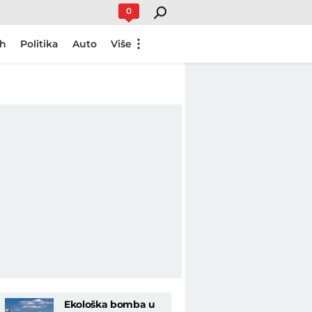
0
ch
Politika
Auto
Više
Ekološka bomba u