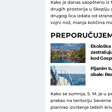
Kako je danas saopšteno iz M
drugih prostorija u Skoplju 
drugog lica izdata od strane
vojni nož, manja količina ma
PREPORUČUJE
Ekološka 
zastrašuj
kod Gosp
Pijanim t
obale: Re
Kako se sumnja, S. M. je u
prešao na teritoriju Severne
planirao izvršenje teških kr