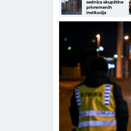
sednica skupštine
privremenih
institucija
samouprave u
Prištini