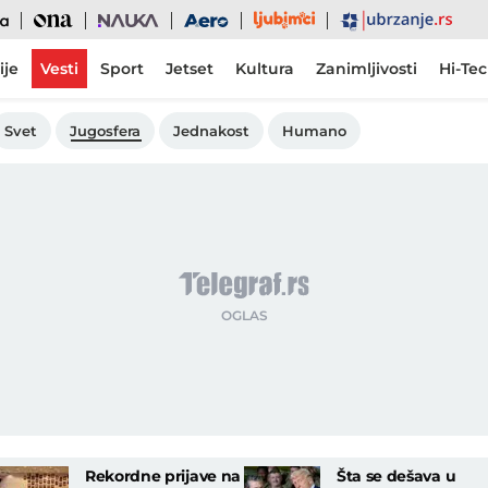
Ljubimci
Ona
Nauka
Aero
Ubrzanje
ije
Vesti
Sport
Jetset
Kultura
Zanimljivosti
Hi-Te
Svet
Jugosfera
Jednakost
Humano
Rekordne prijave na
Šta se dešava u