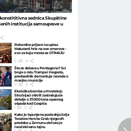
konstititivna sednica Skupštine
enih institucija samouprave u
Rekordne prijave na upisu:
Maturanti hrle na ove smerove -
evo za koja mesta se OTIMAJU
0
0
Šta se dešava u Pentagonu? Svi
bruje o ratu Trampa i Hegseta,
predsednik demantuje navode o
manjku municije
0
0
Ekološka bomba u Hrvatskoj:
Stručnjaci otkrili zastrašujuće
detalje o 37.000 tona opasnog
otpada kod Gospića
1
0
Kako je ispunjena poslednja želja
Teodora Hercla: Grob njegovih
predaka u Zemunu skrivao je
neočekivanu tajnu
1
0