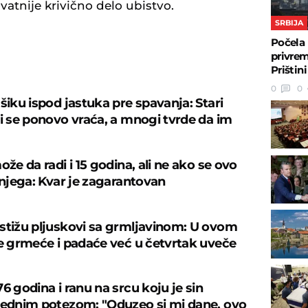
vatnije krivično delo ubistvo.
SRBIJA
Počela 
privrem
U
Prištini
0
0
šiku ispod jastuka pre spavanja: Stari
ji se ponovo vraća, a mnogi tvrde da im
ože da radi i 15 godina, ali ne ako se ovo
 njega: Kvar je zagarantovan
stižu pljuskovi sa grmljavinom: U ovom
je grmeće i padaće već u četvrtak uveče
6 godina i ranu na srcu koju je sin
jednim potezom: "Oduzeo si mi dane, ovo