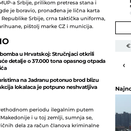
UP-a Srbije, prilikom pretresa stana i
gde je boravio, pronađena je lična karta
 Republike Srbije, crna taktička uniforma,
rihuane, pištolj marke CZ i municija.
MO
bomba u Hrvatskoj: Stručnjaci otkrili
30
o
C
uće detalje o 37.000 tona opasnog otpada
ića
Priština
uristima na Jadranu potonuo brod blizu
akcija lokalaca je potpuno neshvatljiva
Najn
 prethodnom periodu ilegalnim putem
 Makedonije i u toj zemlji, sumnja se,
ivičnih dela za račun članova kriminalne