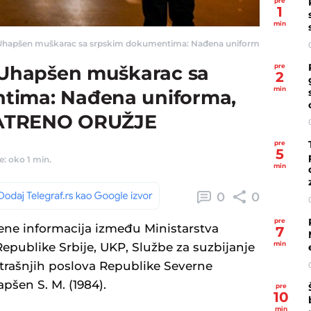
pre
1
min
 Uhapšen muškarac sa srpskim dokumentima: Nađena uniforma, nož, narkoti
pre
! Uhapšen muškarac sa
2
min
tima: Nađena uniforma,
 VATRENO ORUŽJE
pre
5
e: oko 1 min.
min
0
0
pre
ene informacija između Ministarstva
7
min
epublike Srbije, UKP, Službe za suzbijanje
utrašnjih poslova Republike Severne
pšen S. M. (1984).
pre
10
min