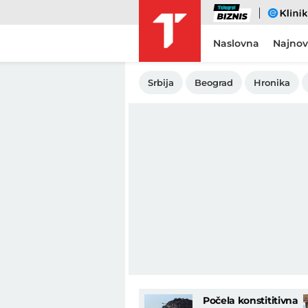
Biznis
eKlinika
Naslovna
Najnov
Srbija
Beograd
Hronika
Počela konstititivna