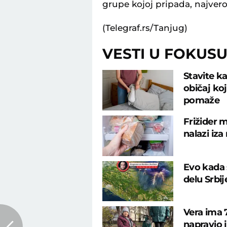
grupe kojoj pripada, najvero
(Telegraf.rs/Tanjug)
VESTI U FOKUS
Stavite ka
običaj ko
pomaže
Frižider m
nalazi iza
Evo kada 
delu Srbi
Vera ima 7
napravio 