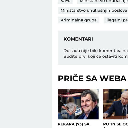
S. M.
Ministarstvo unutrašnji
Ministarstvo unutrašnjih poslov
Kriminalna grupa
ilegalni p
KOMENTARI
Do sada nije bilo komentara na
Budite prvi koji će ostaviti kom
PRIČE SA WEBA
PEKARA (73) SA
PUTIN SE OG