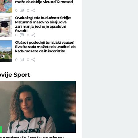
može da dobije vizu od 12 meseci
0
0
Ovako izgleda budućnost Srbije:
Maturanti masovno biraju ova
zanimanja, jedno je apsolutni
favorit!
0
0
Otišao i poslednji turistički vaučer!
Evo šta sada možete da uradite i do
kada možete da ih iskoristite
0
0
ovije
Sport
L