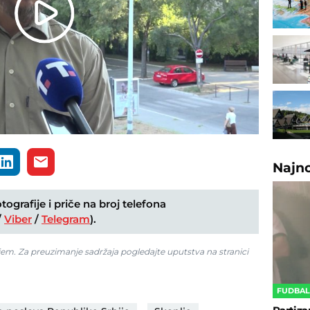
Play
Video
Najn
ografije i priče na broj telefona
/
Viber
/
Telegram
).
jem. Za preuzimanje sadržaja pogledajte uputstva na stranici
FUDBA