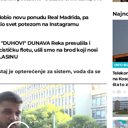
Najn
 dobio novu ponudu Real Madrida, pa
io svet potezom na Instagramu
 "DUHOVI" DUNAVA Reka presušila i
cističku flotu, ušli smo na brod koji nosi
LASINU
INFO BI
staj je opterećenje za sistem, voda da se
Telekom
na Koso
šta to 
0
0