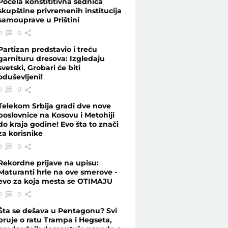
Počela konstititivna sednica
skupštine privremenih institucija
samouprave u Prištini
ci i VATRENO ORUŽJE - Vesti - Telegraf.rs
0
0
Partizan predstavio i treću
garnituru dresova: Izgledaju
svetski, Grobari će biti
oduševljeni!
0
0
Telekom Srbija gradi dve nove
poslovnice na Kosovu i Metohiji
do kraja godine! Evo šta to znači
za korisnike
0
0
Rekordne prijave na upisu:
Maturanti hrle na ove smerove -
evo za koja mesta se OTIMAJU
0
0
Šta se dešava u Pentagonu? Svi
bruje o ratu Trampa i Hegseta,