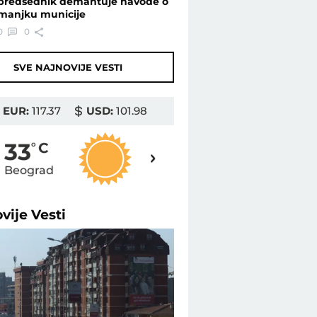
predsednik demantuje navode o
manjku municije
0
0
SVE NAJNOVIJE VESTI
EUR:
117.37
USD:
101.98
35
33
o
C
o
C
Beograd
Novi Sad
ovije
Vesti