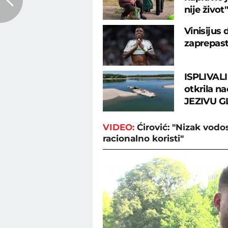
nije život"
Vinisijus
zaprepast
ISPLIVALI
otkrila na
JEZIVU G
VIDEO:
Ćirović: "Nizak vodo
racionalno koristi"