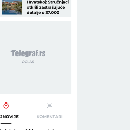
Hrvatskoj: Stručnjaci
a
otkrili zastrašujuće
detalje o 37.000
tona opasnog
otpada kod Gospića
JNOVIJE
KOMENTARI