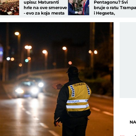
upisu: Maturanti
Pentagonu? Svi
hrle na ove smerove
bruje o ratu Tramp
- evo za koja mesta
i Hegseta,
se OTIMAJU
predsednik
demantuje navode
o manjku municije
NA