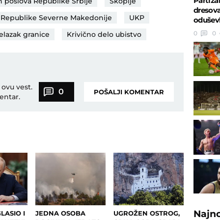
Partiza
h poslova Republike Srbije
Skoplje
dresova
a Republike Severne Makedonije
UKP
oduševl
0
0
relazak granice
Krivično delo ubistvo
 ovu vest.
0
POŠALJI KOMENTAR
entar.
Najn
LASIO I
JEDNA OSOBA
UGROŽEN OSTROG,