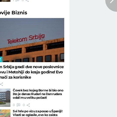
ovije
Biznis
Z
 Srbija gradi dve nove poslovnice
vu i Metohiji do kraja godine! Evo
znači za korisnike
Čovek bez kojeg Bor ne bi bio ono
što je danas: Rudari na Dan rudara
odali mu veliku počast!
0
0
Svi hrle po vizu za posao u Španiji!
Vlasti se oglasile, evo ko zaista