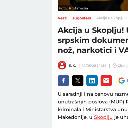
Foto: Profimedia
Vesti
Jugosfera
Akcija u Skoplju!
Akcija u Skoplju
srpskim dokumen
nož, narkotici i
E. K.
12/05/26 | 11:18
Čitanj
U saradnji i na osnovu razm
unutrašnjih poslova (MUP) R
kriminala i Ministarstva un
Makedonije, u
Skoplju
je uha