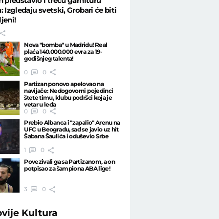
n predstavio i treću garnituru
: Izgledaju svetski, Grobari će biti
jeni!
Nova "bomba" u Madridu! Real
plaća 140.000.000 evra za 19-
godišnjeg talenta!
0
0
Partizan ponovo apelovao na
navijače: Nedogovorni pojedinci
štete timu, klubu podršci koja je
vetar u leđa
0
0
Prebio Albanca i "zapalio" Arenu na
UFC u Beogradu, sad se javio uz hit
Šabana Šaulića i oduševio Srbe
1
0
Povezivali ga sa Partizanom, a on
potpisao za šampiona ABA lige!
3
0
ovije
Kultura