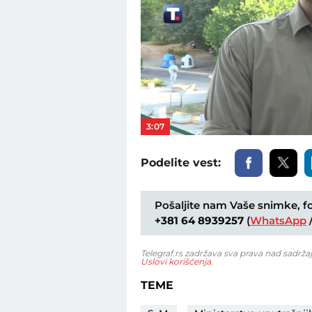
3:07
Podelite vest:
Pošaljite nam Vaše snimke, fot
+381 64 8939257
(
WhatsApp
Telegraf.rs zadržava sva prava nad sadrža
Uslovi korišćenja
.
TEME