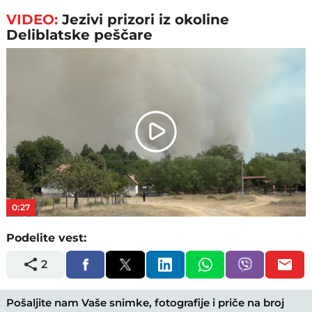
VIDEO:
Jezivi prizori iz okoline
Deliblatske peščare
Play
Video
0:27
Podelite vest:
2
Pošaljite nam Vaše snimke, fotografije i priče na broj