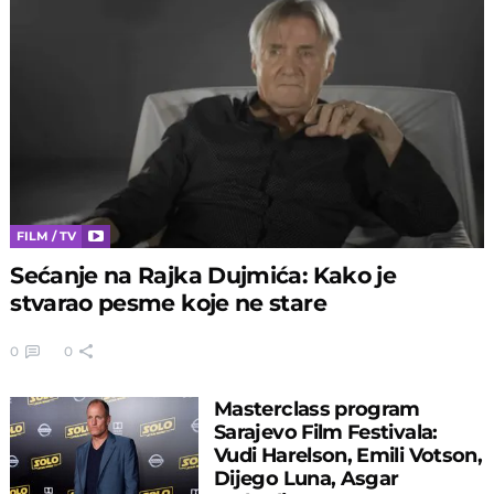
FILM / TV
Sećanje na Rajka Dujmića: Kako je
stvarao pesme koje ne stare
0
0
Masterclass program
Sarajevo Film Festivala:
Vudi Harelson, Emili Votson,
Dijego Luna, Asgar