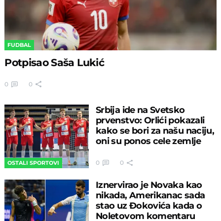
FUDBAL
Potpisao Saša Lukić
0
0
Srbija ide na Svetsko
prvenstvo: Orlići pokazali
kako se bori za našu naciju,
oni su ponos cele zemlje
0
0
OSTALI SPORTOVI
Iznervirao je Novaka kao
nikada, Amerikanac sada
stao uz Đokovića kada o
Noletovom komentaru