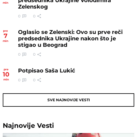
predsednika Ukrajine Volodimira
min
Zelenskog
0
0
Oglasio se Zelenski: Ovo su prve reči
pre
7
predsednika Ukrajine nakon što je
min
stigao u Beograd
0
0
Potpisao Saša Lukić
pre
10
0
0
min
SVE NAJNOVIJE VESTI
Najnovije
Vesti