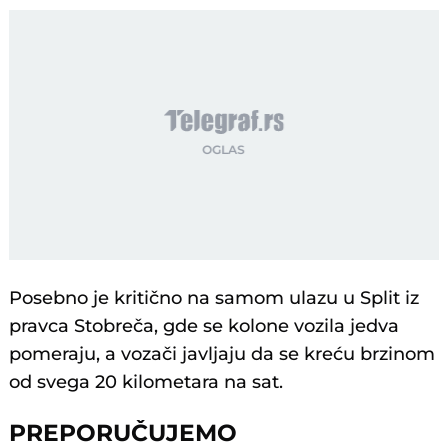
Posebno je kritično na samom ulazu u Split iz
pravca Stobreča, gde se kolone vozila jedva
pomeraju, a vozači javljaju da se kreću brzinom
od svega 20 kilometara na sat.
PREPORUČUJEMO