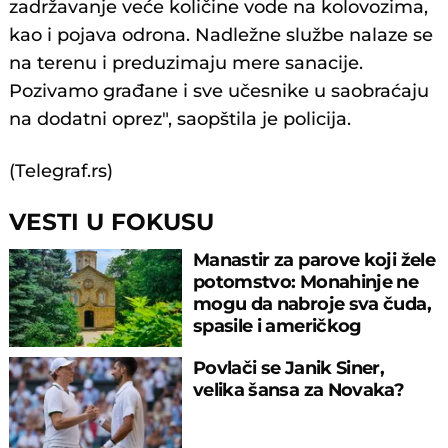
zadržavanje veće količine vode na kolovozima,
kao i pojava odrona. Nadležne službe nalaze se
na terenu i preduzimaju mere sanacije.
Pozivamo građane i sve učesnike u saobraćaju
na dodatni oprez", saopštila je policija.
(Telegraf.rs)
VESTI U FOKUSU
Manastir za parove koji žele
potomstvo: Monahinje ne
mogu da nabroje sva čuda,
spasile i američkog
ambasadora
Povlači se Janik Siner,
velika šansa za Novaka?