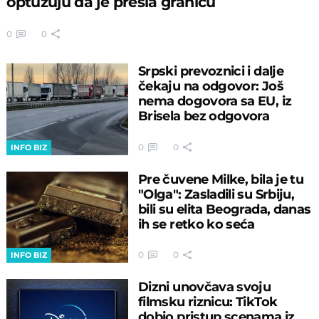
optužuju da je prešla granicu
0
0
Srpski prevoznici i dalje
čekaju na odgovor: Još
nema dogovora sa EU, iz
Brisela bez odgovora
0
0
INFO BIZ
Pre čuvene Milke, bila je tu
"Olga": Zasladili su Srbiju,
bili su elita Beograda, danas
ih se retko ko seća
0
0
INFO BIZ
Dizni unovčava svoju
filmsku riznicu: TikTok
dobio pristup scenama iz