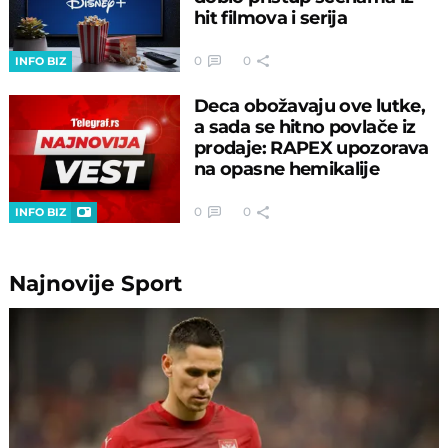
hit filmova i serija
0
0
INFO BIZ
Deca obožavaju ove lutke,
a sada se hitno povlače iz
prodaje: RAPEX upozorava
na opasne hemikalije
0
0
INFO BIZ
Najnovije
Sport