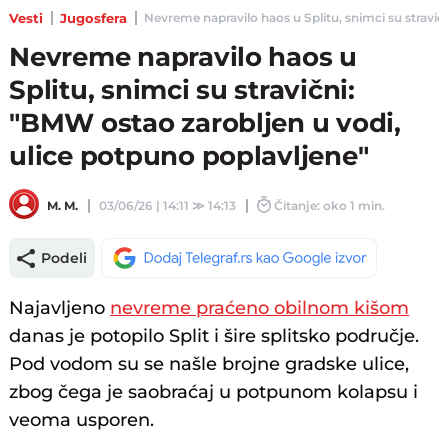
Vesti
Jugosfera
Nevreme napravilo haos u Splitu, snimci su stravičn
Nevreme napravilo haos u
Splitu, snimci su stravični:
"BMW ostao zarobljen u vodi,
ulice potpuno poplavljene"
M. M.
03/06/26 | 14:11
≫
14:13
Čitanje: oko 1 min.
Podeli
Najavljeno
nevreme praćeno obilnom kišom
danas je potopilo Split i šire splitsko područje.
Pod vodom su se našle brojne gradske ulice,
zbog čega je saobraćaj u potpunom kolapsu i
veoma usporen.