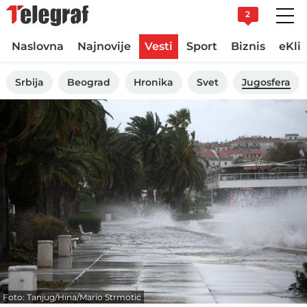
2
Naslovna
Najnovije
Vesti
Sport
Biznis
eKli
Srbija
Beograd
Hronika
Svet
Jugosfera
Foto: Tanjug/Hina/Mario Strmotić