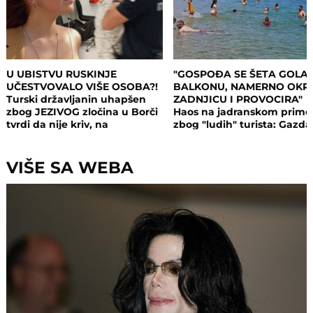
U UBISTVU RUSKINJE
"GOSPOĐA SE ŠETA GOLA
UČESTVOVALO VIŠE OSOBA?!
BALKONU, NAMERNO OKR
Turski državljanin uhapšen
ZADNJICU I PROVOCIRA"
zbog JEZIVOG zločina u Borči
Haos na jadranskom primo
tvrdi da nije kriv, na
zbog "ludih" turista: Gazda
saslušanju izneo ŠOK
isključio struju i promenio
DETALJE: Otkrio u kakvom su
brave, a potom su i UHAPŠ
odnosu bili
VIŠE SA WEBA