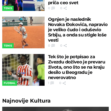
priča ceo svet
0
0
TENIS
Ognjen je naslednik
Novaka Đokovića, napravio
je veliko čudo i oduševio
Srbiju, a onda su stigle loše
vesti
0
0
TENIS
Tek što je potpisao za
Zvezdu doživeo je prevaru
života, ono što se na kraju
desilo u Beogradu je
neverovatno
1
0
FUDBAL
Najnovije
Kultura