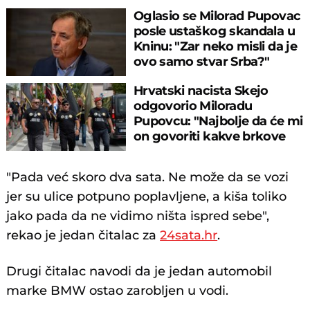
Oglasio se Milorad Pupovac
posle ustaškog skandala u
Kninu: "Zar neko misli da je
ovo samo stvar Srba?"
Hrvatski nacista Skejo
odgovorio Miloradu
Pupovcu: "Najbolje da će mi
on govoriti kakve brkove
treba da imam"
"Pada već skoro dva sata. Ne može da se vozi
jer su ulice potpuno poplavljene, a kiša toliko
jako pada da ne vidimo ništa ispred sebe",
rekao je jedan čitalac za
24sata.hr
.
Drugi čitalac navodi da je jedan automobil
marke BMW ostao zarobljen u vodi.