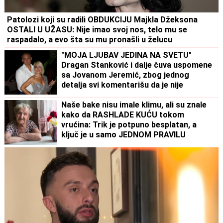
Patolozi koji su radili OBDUKCIJU Majkla Džeksona
OSTALI U UŽASU: Nije imao svoj nos, telo mu se
raspadalo, a evo šta su mu pronašli u želucu
"MOJA LJUBAV JEDINA NA SVETU"
Dragan Stanković i dalje čuva uspomene
sa Jovanom Jeremić, zbog jednog
detalja svi komentarišu da je nije
preboleo
Naše bake nisu imale klimu, ali su znale
kako da RASHLADE KUĆU tokom
vrućina: Trik je potpuno besplatan, a
ključ je u samo JEDNOM PRAVILU