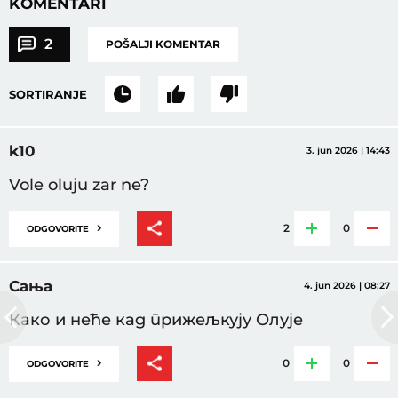
KOMENTARI
2
POŠALJI KOMENTAR
SORTIRANJE
k10
3. jun 2026 | 14:43
Vole oluju zar ne?
›
2
0
ODGOVORITE
Сања
4. jun 2026 | 08:27
Како и неће кад прижељкују Олује
›
0
0
ODGOVORITE