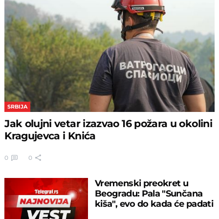
SRBIJA
Jak olujni vetar izazvao 16 požara u okolini
Kragujevca i Knića
0
0
Vremenski preokret u
Beogradu: Pala "Sunčana
kiša", evo do kada će padati