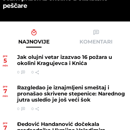
peščare
NAJNOVIJE
KOMENTARI
Jak olujni vetar izazvao 16 požara u
pre
5
okolini Kragujevca i Knića
min
0
0
Razgledao je iznajmljeni smeštaj i
pre
7
pronašao skrivene stepenice: Narednog
min
jutra usledio je još veći šok
0
0
Đedović Handanović dočekala
pre
7