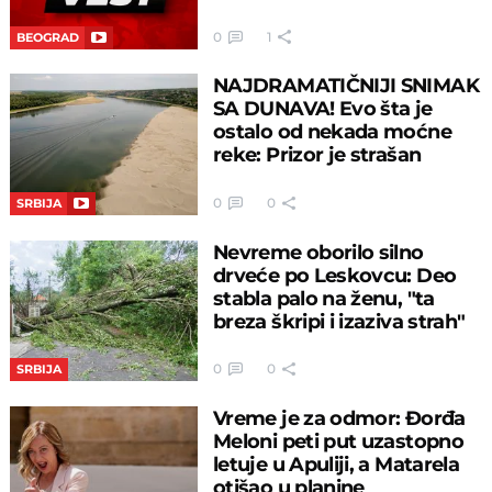
0
1
BEOGRAD
NAJDRAMATIČNIJI SNIMAK
SA DUNAVA! Evo šta je
ostalo od nekada moćne
reke: Prizor je strašan
0
0
SRBIJA
Nevreme oborilo silno
drveće po Leskovcu: Deo
stabla palo na ženu, "ta
breza škripi i izaziva strah"
0
0
SRBIJA
Vreme je za odmor: Đorđa
Meloni peti put uzastopno
letuje u Apuliji, a Matarela
otišao u planine