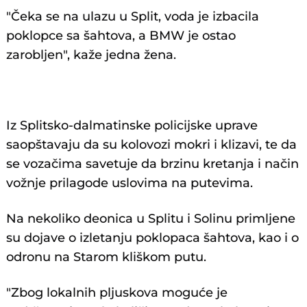
"Čeka se na ulazu u Split, voda je izbacila
poklopce sa šahtova, a BMW je ostao
zarobljen", kaže jedna žena.
Iz Splitsko-dalmatinske policijske uprave
saopštavaju da su kolovozi mokri i klizavi, te da
se vozačima savetuje da brzinu kretanja i način
vožnje prilagode uslovima na putevima.
Na nekoliko deonica u Splitu i Solinu primljene
su dojave o izletanju poklopaca šahtova, kao i o
odronu na Starom kliškom putu.
"Zbog lokalnih pljuskova moguće je