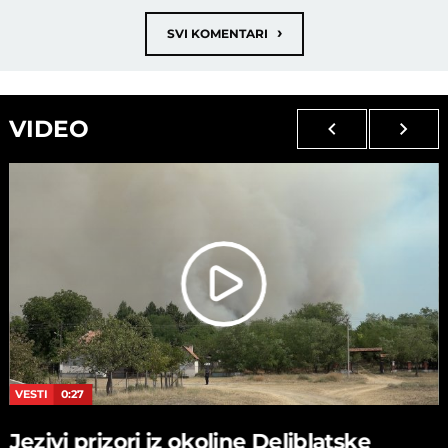
›
SVI KOMENTARI
VIDEO
VESTI
0:27
Jezivi prizori iz okoline Deliblatske