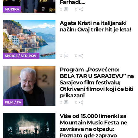
Farhadi....
0
0
MUZIKA
Agata Kristi na italijanski
način: Ovaj triler hit je leta!
0
0
KNJIGE / STRIPOVI
Program „Posvećeno:
BELA TAR U SARAJEVU” na
Sarajevo film festivalu;
Otkriveni filmovi koji će biti
prikazani
0
0
FILM / TV
Više od 15.000 limenki sa
Mountain Music Festa ne
završava na otpadu:
Poznato gde zapravo