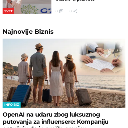
0
0
SVET
Najnovije
Biznis
INFO BIZ
OpenAI na udaru zbog luksuznog
putovanja za influensere: Kompaniju