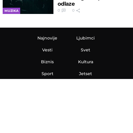
odlaze
0
0
MUZIKA
Najnovije
Ljubimci
Vesti
Svet
Biznis
Kultura
Sport
Jetset
Nauka
Ona
Aero
Zanimljivosti
eKlinika
Hi-Tech
Auto
Plantbased
Ubrzanje
Telegraf TV