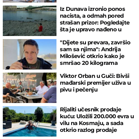
Iz Dunava izronio ponos
nacista, a odmah pored
strašan prizor: Pogledajte
šta je upravo nađeno u
rečnom blatu
"Dijete su prevara, završio
sam sa njima": Andrija
Milošević otkrio kako je
smršao 20 kilograma
Viktor Orban u Guči: Bivši
mađarski premijer uživa u
pivu i pečenju
Rijaliti učesnik prodaje
kuću: Uložili 200.000 evra u
vilu na Kosmaju, a sada
otkrio razlog prodaje