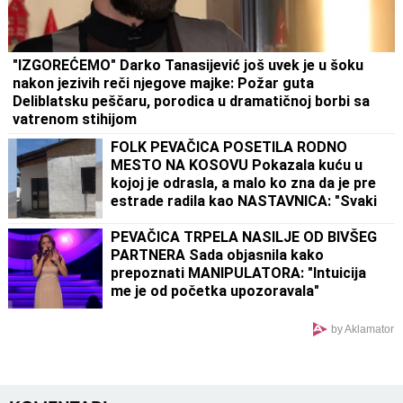
"IZGOREĆEMO" Darko Tanasijević još uvek je u šoku
nakon jezivih reči njegove majke: Požar guta
Deliblatsku peščaru, porodica u dramatičnoj borbi sa
vatrenom stihijom
FOLK PEVAČICA POSETILA RODNO
MESTO NA KOSOVU Pokazala kuću u
kojoj je odrasla, a malo ko zna da je pre
estrade radila kao NASTAVNICA: "Svaki
put plačem" (VIDEO)
PEVAČICA TRPELA NASILJE OD BIVŠEG
PARTNERA Sada objasnila kako
prepoznati MANIPULATORA: "Intuicija
me je od početka upozoravala"
by Aklamator