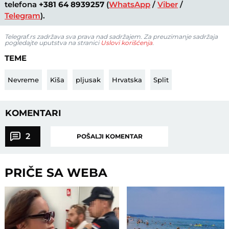
telefona
+381 64 8939257
(
WhatsApp
/
Viber
/
Telegram
).
Telegraf.rs zadržava sva prava nad sadržajem. Za preuzimanje sadržaja
pogledajte uputstva na stranici
Uslovi korišćenja
.
TEME
Nevreme
Kiša
pljusak
Hrvatska
Split
KOMENTARI
2
POŠALJI KOMENTAR
PRIČE SA WEBA