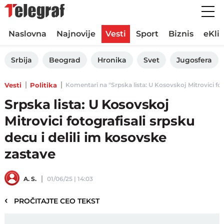
Naslovna
Najnovije
Vesti
Sport
Biznis
eKli
Srbija
Beograd
Hronika
Svet
Jugosfera
Vesti
Politika
Komentari na "Srpska lista: U Kosovskoj Mitrovici foto
Srpska lista: U Kosovskoj
Mitrovici fotografisali srpsku
decu i delili im kosovske
zastave
A. S.
01/06/25 | 14:03
‹
PROČITAJTE CEO TEKST