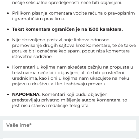
nečije seksualne opredeljenosti neće biti objavljeni.
Prilikom pisanja komentara vodite računa o pravopisnim
i gramatičkim pravilima.
Tekst komentara ograničen je na 1500 karaktera.
Nije dozvoljeno postavljanje linkova odnosno
promovisanje drugih sajtova kroz komentare, te će takve
poruke biti označene kao spam, poput niza komentara
istovetne sadržine.
Komentari u kojima nam skrećete pažnju na propuste u
tekstovima neće biti objavljeni, ali će biti prosleđeni
urednicima, kao i oni u kojima nam ukazujete na neku
pojavu u društvu, ali koji zahtevaju proveru.
NAPOMENA:
Komentari koji budu objavljeni
predstavljaju privatno mišljenje autora komentara, to
jest nisu stavovi redakcije Telegrafa.