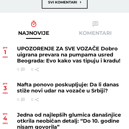
›
SVI KOMENTARI
NAJNOVIJE
KOMENTARI
UPOZORENJE ZA SVE VOZAČE Dobro
pre
1
uigrana prevara na pumpama usred
min
Beograda: Evo kako vas tipuju i kradu!
0
0
Nafta ponovo poskupljuje: Da li danas
pre
3
stiže novi udar na vozače u Srbiji?
min
0
0
Jedna od najlepših glumica današnjice
pre
4
otkrila neobičan detalj: “Do 10. godine
min
nisam govorila”