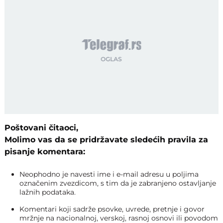
Poštovani čitaoci,
Molimo vas da se pridržavate sledećih pravila za
pisanje komentara:
Neophodno je navesti ime i e-mail adresu u poljima
označenim zvezdicom, s tim da je zabranjeno ostavljanje
lažnih podataka.
Komentari koji sadrže psovke, uvrede, pretnje i govor
mržnje na nacionalnoj, verskoj, rasnoj osnovi ili povodom