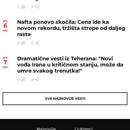
0
0
Nafta ponovo skočila: Cena ide ka
pre
6
novom rekordu, tržišta strepe od daljeg
min
rasta
0
0
Dramatične vesti iz Teherana: "Novi
pre
7
vođa Irana u kritičnom stanju, može da
min
umre svakog trenutka!"
0
0
SVE NAJNOVIJE VESTI
Najnovije
Ljubimci