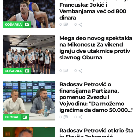
Francuska: Jokić i
Vembanjama već od 800
dinara
0
0
KOŠARKA
Mega deo novog spektakla
na Mikonosu: Za vikend
igraju dve utakmice protiv
slavnog Oburna
0
0
KOŠARKA
Radosav Petrović o
finansijama Partizana,
pomenuo Zvezdu i
Vojvodinu: "Da možemo
igračima da damo 50.000..."
0
0
FUDBAL
Radosav Petrović otkrio šta
je Slaviša Jokanović