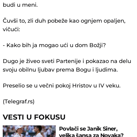
budi u meni.
Čuvši to, zli duh pobeže kao ognjem opaljen,
vičući:
- Kako bih ja mogao ući u dom Božji?
Dugo je živeo sveti Partenije i pokazao na delu
svoju obilnu ljubav prema Bogu i ljudima.
Preselio se u večni pokoj Hristov u IV veku.
(Telegraf.rs)
VESTI U FOKUSU
Povlači se Janik Siner,
velika šansa za Novaka?