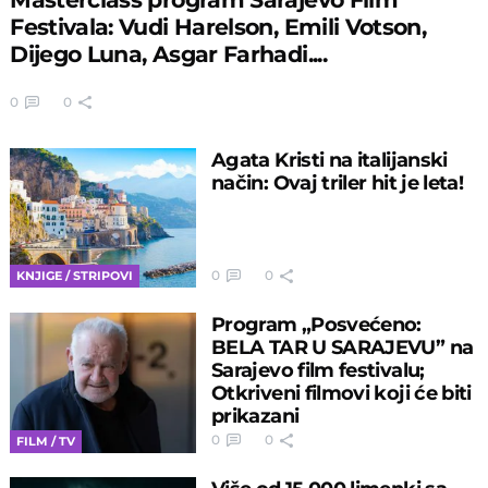
Festivala: Vudi Harelson, Emili Votson,
Dijego Luna, Asgar Farhadi....
0
0
Agata Kristi na italijanski
način: Ovaj triler hit je leta!
0
0
KNJIGE / STRIPOVI
Program „Posvećeno:
BELA TAR U SARAJEVU” na
Sarajevo film festivalu;
Otkriveni filmovi koji će biti
prikazani
0
0
FILM / TV