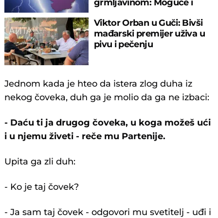
grmljavinom: Moguće i
NEVREME
Viktor Orban u Guči: Bivši
mađarski premijer uživa u
pivu i pečenju
Jednom kada je hteo da istera zlog duha iz
nekog čoveka, duh ga je molio da ga ne izbaci:
- Daću ti ja drugog čoveka, u koga možeš ući
i u njemu živeti - reče mu Partenije.
Upita ga zli duh:
- Ko je taj čovek?
- Ja sam taj čovek - odgovori mu svetitelj - uđi i