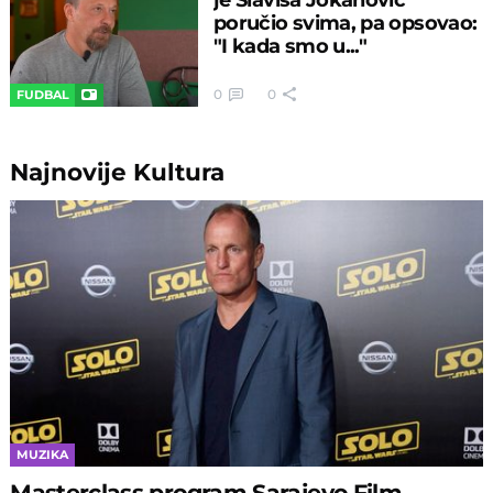
poručio svima, pa opsovao:
"I kada smo u..."
0
0
FUDBAL
Najnovije
Kultura
MUZIKA
Masterclass program Sarajevo Film