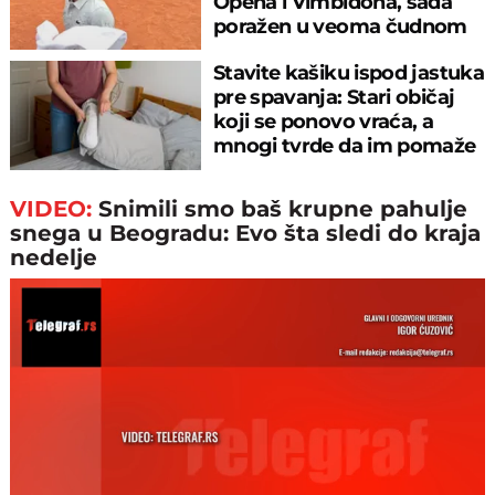
Opena i Vimbldona, sada
poražen u veoma čudnom
meču
Stavite kašiku ispod jastuka
pre spavanja: Stari običaj
koji se ponovo vraća, a
mnogi tvrde da im pomaže
VIDEO:
Snimili smo baš krupne pahulje
snega u Beogradu: Evo šta sledi do kraja
nedelje