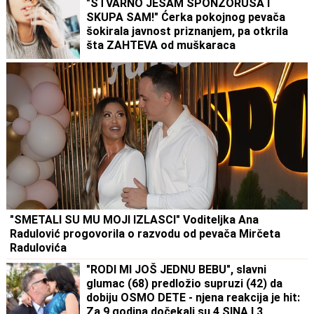
"STVARNO JESAM SPONZORUŠA I
SKUPA SAM!" Ćerka pokojnog pevača
šokirala javnost priznanjem, pa otkrila
šta ZAHTEVA od muškaraca
"SMETALI SU MU MOJI IZLASCI" Voditeljka Ana
Radulović progovorila o razvodu od pevača Mirčeta
Radulovića
"RODI MI JOŠ JEDNU BEBU", slavni
glumac (68) predložio supruzi (42) da
dobiju OSMO DETE - njena reakcija je hit:
Za 9 godina dočekali su 4 SINA I 3