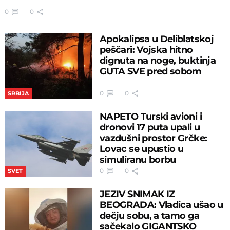
0
0
Apokalipsa u Deliblatskoj
peščari: Vojska hitno
dignuta na noge, buktinja
GUTA SVE pred sobom
0
0
SRBIJA
NAPETO Turski avioni i
dronovi 17 puta upali u
vazdušni prostor Grčke:
Lovac se upustio u
simuliranu borbu
0
0
SVET
JEZIV SNIMAK IZ
BEOGRADA: Vladica ušao u
dečju sobu, a tamo ga
sačekalo GIGANTSKO