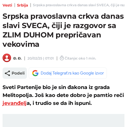
Vesti
Srbija
Srpska pravoslavna crkva danas slavi SVECA, čiji je ra
Srpska pravoslavna crkva danas
slavi SVECA, čiji je razgovor sa
ZLIM DUHOM prepričavan
vekovima
Đ. Đ.
20/02/25 | 07:01
Čitanje: oko 1 min.
Podeli
Sveti Partenije bio je sin đakona iz grada
Melitopolja. Još kao dete dobro je pamtio reči
jevanđelj
a, i trudio se da ih ispuni.