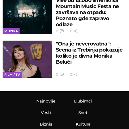
Više od 15.000 limenki sa
Mountain Music Festa ne
završava na otpadu:
Poznato gde zapravo
odlaze
0
0
MUZIKA
"Ona je neverovatna":
Scena iz Trebinja pokazuje
koliko je divna Monika
Beluči
0
0
FILM / TV
Najnovije
Ljubimci
Vesti
Svet
Biznis
Kultura