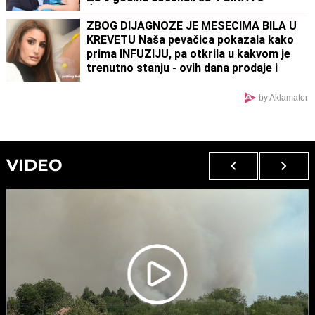
ĆERKE, ali on ne želi da se zaustavi
ZBOG DIJAGNOZE JE MESECIMA BILA U
KREVETU Naša pevačica pokazala kako
prima INFUZIJU, pa otkrila u kakvom je
trenutno stanju - ovih dana prodaje i
kuću
by Aklamator
VIDEO