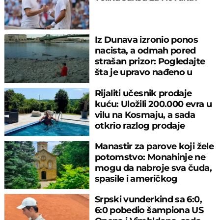
Iz Dunava izronio ponos
nacista, a odmah pored
strašan prizor: Pogledajte
šta je upravo nađeno u
rečnom blatu
Rijaliti učesnik prodaje
kuću: Uložili 200.000 evra u
vilu na Kosmaju, a sada
otkrio razlog prodaje
Manastir za parove koji žele
potomstvo: Monahinje ne
mogu da nabroje sva čuda,
spasile i američkog
ambasadora
Srpski vunderkind sa 6:0,
6:0 pobedio šampiona US