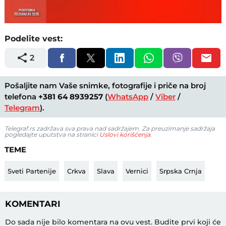
Loaded
:
Unmute
100.00%
Podelite vest:
2
Pošaljite nam Vaše snimke, fotografije i priče na broj
telefona
+381 64 8939257
(
WhatsApp
/
Viber
/
Telegram
).
Telegraf.rs zadržava sva prava nad sadržajem. Za preuzimanje sadržaja
pogledajte uputstva na stranici
Uslovi korišćenja
.
TEME
Sveti Partenije
Crkva
Slava
Vernici
Srpska Crnja
KOMENTARI
Do sada nije bilo komentara na ovu vest.
Budite prvi koji će