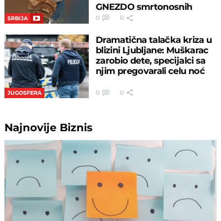
GNEZDO smrtonosnih
insekata!
0
0
SRBIJA
Dramatična talačka kriza u
blizini Ljubljane: Muškarac
zarobio dete, specijalci sa
njim pregovarali celu noć
0
0
JUGOSFERA
Najnovije
Biznis