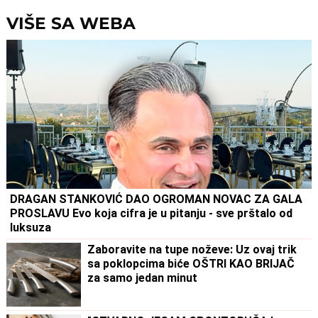
DETALJE: Otkrio u kakvom su
brave, a potom su i UHAPŠ
odnosu bili
VIŠE SA WEBA
DRAGAN STANKOVIĆ DAO OGROMAN NOVAC ZA GALA
PROSLAVU Evo koja cifra je u pitanju - sve prštalo od
luksuza
Zaboravite na tupe noževe: Uz ovaj trik
sa poklopcima biće OŠTRI KAO BRIJAČ
za samo jedan minut