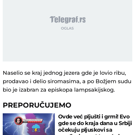
Naselio se kraj jednog jezera gde je lovio ribu,
prodavao i delio siromasima, a po Božjem sudu
bio je izabran za episkopa lampsakijskog.
PREPORUČUJEMO
Ovde već pljušti i grmi! Evo
gde se do kraja dana u Srbiji
očekuju pljuskovi sa