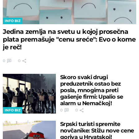
INFO BIZ
Jedina zemlja na svetu u kojoj prosečna
plata premašuje "cenu sreće": Evo o kome
je reč!
0
0
Skoro svaki drugi
preduzetnik ostao bez
posla, mnogima preti
gašenje firmi: Upalio se
alarm u Nemačkoj!
0
0
INFO BIZ
Srpski turisti spremite
novčanike: Stižu nove cene
goriva u Hrvatskoj!