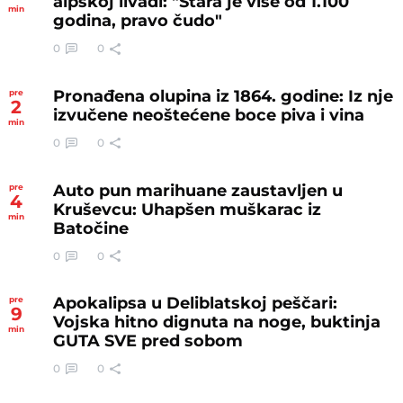
alpskoj livadi: "Stara je više od 1.100
min
godina, pravo čudo"
0
0
Pronađena olupina iz 1864. godine: Iz nje
pre
2
izvučene neoštećene boce piva i vina
min
0
0
Auto pun marihuane zaustavljen u
pre
4
Kruševcu: Uhapšen muškarac iz
min
Batočine
0
0
Apokalipsa u Deliblatskoj peščari:
pre
9
Vojska hitno dignuta na noge, buktinja
min
GUTA SVE pred sobom
0
0