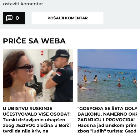
ostaviti komentar.
0
POŠALJI KOMENTAR
PRIČE SA WEBA
U UBISTVU RUSKINJE
"GOSPOĐA SE ŠETA GOLA
UČESTVOVALO VIŠE OSOBA?!
BALKONU, NAMERNO OKR
Turski državljanin uhapšen
ZADNJICU I PROVOCIRA"
zbog JEZIVOG zločina u Borči
Haos na jadranskom primo
tvrdi da nije kriv, na
zbog "ludih" turista: Gazda
saslušanju izneo ŠOK
isključio struju i promenio