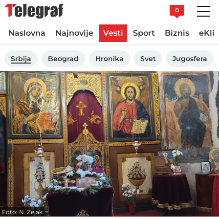
0
Naslovna
Najnovije
Vesti
Sport
Biznis
eKli
Srbija
Beograd
Hronika
Svet
Jugosfera
Foto: N. Zejak