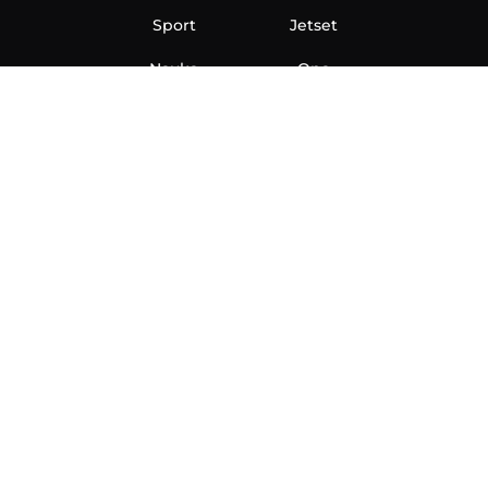
Sport
Jetset
Nauka
Ona
Aero
Zanimljivosti
eKlinika
Hi-Tech
Auto
Plantbased
Ubrzanje
Telegraf TV
O nama
Marketing
Impressum
Uslovi korišćenja
Politika privatnosti
Kontakt