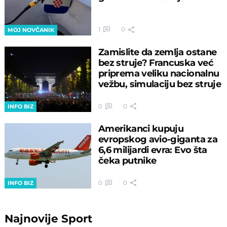
1
0
MOJ NOVČANIK
Zamislite da zemlja ostane
bez struje? Francuska već
priprema veliku nacionalnu
vežbu, simulaciju bez struje
0
0
INFO BIZ
Amerikanci kupuju
evropskog avio-giganta za
6,6 milijardi evra: Evo šta
čeka putnike
0
0
INFO BIZ
Najnovije
Sport