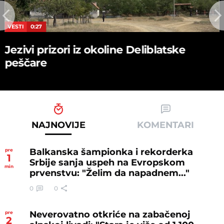
VESTI
0:27
Jezivi prizori iz okoline Deliblatske
peščare
NAJNOVIJE
KOMENTARI
Balkanska šampionka i rekorderka
pre
1
Srbije sanja uspeh na Evropskom
min
prvenstvu: "Želim da napadnem..."
0
0
Neverovatno otkriće na zabačenoj
pre
2