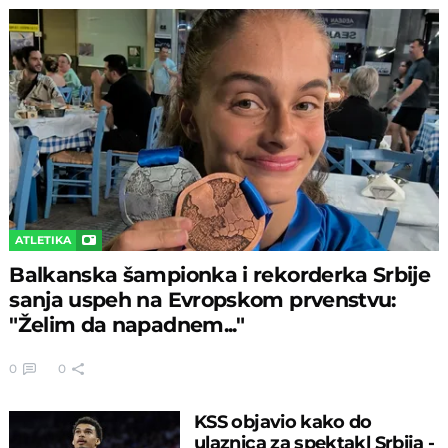
ATLETIKA
Balkanska šampionka i rekorderka Srbije
sanja uspeh na Evropskom prvenstvu:
"Želim da napadnem..."
0
0
KSS objavio kako do
ulaznica za spektakl Srbija -