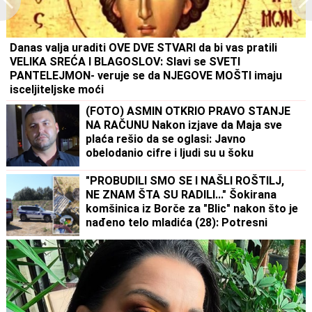
Danas valja uraditi OVE DVE STVARI da bi vas pratili
VELIKA SREĆA I BLAGOSLOV: Slavi se SVETI
PANTELEJMON- veruje se da NJEGOVE MOŠTI imaju
isceljiteljske moći
(FOTO) ASMIN OTKRIO PRAVO STANJE
NA RAČUNU Nakon izjave da Maja sve
plaća rešio da se oglasi: Javno
obelodanio cifre i ljudi su u šoku
"PROBUDILI SMO SE I NAŠLI ROŠTILJ,
NE ZNAM ŠTA SU RADILI..." Šokirana
komšinica iz Borče za "Blic" nakon što je
nađeno telo mladića (28): Potresni
prizori sa lica mesta (FOTO, VIDEO)