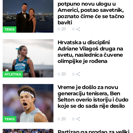
potpuno novu ulogu u
Americi, postao savetnik,
poznato čime će se tačno
baviti
0
0
TENIS
Hrvatska u disciplini
Adriane Vilagoš druga na
svetu, naslednica čuvene
olimpijke je rođena
0
0
ATLETIKA
Vreme je došlo za novu
generaciju tenisera, Ben
Šelton overio istoriju i čudo
koje se do sada nije desilo
0
0
TENIS
Partizan ga prodao za veliki