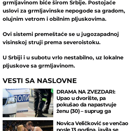
grmljavinom biće širom Srbije. Postojaće
uslovi za grmljavinske nepogode sa gradom,
olujnim vetrom i obilnim pljuskovima.
Ovi sistemi premeštaće se u jugozapadnoj
visinskoj struji prema severoistoku.
U Srbiji i u subotu vrlo nestabilno, uz lokalne
pljuskove sa grmljavinom.
VESTI SA NASLOVNE
DRAMA NA ZVEZDARI:
Upao u dvorište, pa
pokušao da napastvuje
ženu (30) – suprug ga
savladao
Novica Veličković se venčao
posle 13 godina, javila se