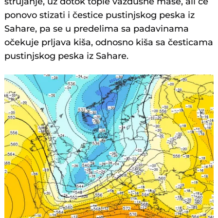
strujanje, uz dotok tople vazdušne mase, ali će
ponovo stizati i čestice pustinjskog peska iz
Sahare, pa se u predelima sa padavinama
očekuje prljava kiša, odnosno kiša sa česticama
pustinjskog peska iz Sahare.