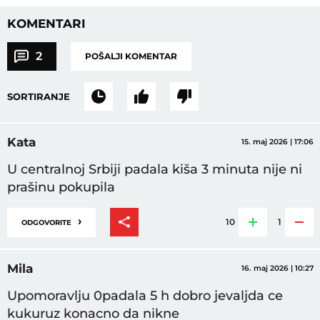
KOMENTARI
2
POŠALJI KOMENTAR
SORTIRANJE
Kata
15. maj 2026 | 17:06
U centralnoj Srbiji padala kiša 3 minuta nije ni
prašinu pokupila
›
10
1
ODGOVORITE
Mila
16. maj 2026 | 10:27
Upomoravlju 0padala 5 h dobro jevaljda ce
kukuruz konacno da nikne