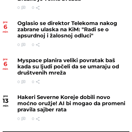
0
0
Oglasio se direktor Telekoma nakog
pre
6
zabrane ulaska na KiM: "Radi se o
min
apsurdnoj i žalosnoj odluci"
0
0
Myspace planira veliki povratak baš
pre
6
kada su ljudi počeli da se umaraju od
min
društvenih mreža
0
0
Hakeri Severne Koreje dobili novo
pre
13
moćno oružje! AI bi mogao da promeni
min
pravila sajber rata
0
0