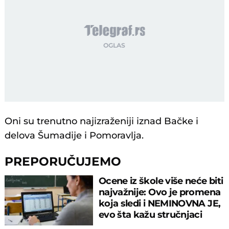
Oni su trenutno najizraženiji iznad Bačke i
delova Šumadije i Pomoravlja.
PREPORUČUJEMO
Ocene iz škole više neće biti
najvažnije: Ovo je promena
koja sledi i NEMINOVNA JE,
evo šta kažu stručnjaci