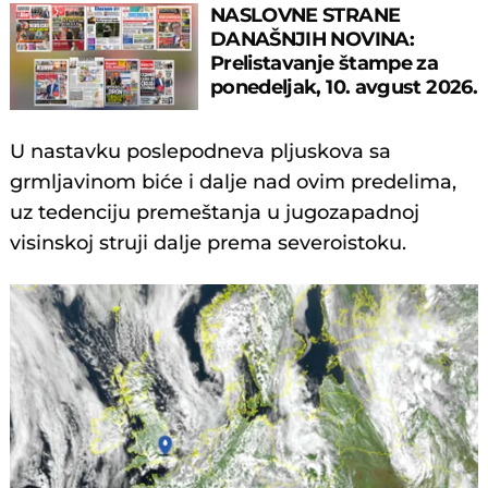
NASLOVNE STRANE
DANAŠNJIH NOVINA:
Prelistavanje štampe za
ponedeljak, 10. avgust 2026.
godine
U nastavku poslepodneva pljuskova sa
grmljavinom biće i dalje nad ovim predelima,
uz tedenciju premeštanja u jugozapadnoj
visinskoj struji dalje prema severoistoku.