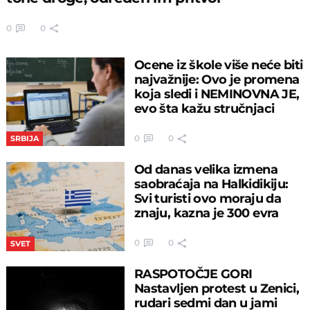
0
0
Ocene iz škole više neće biti
najvažnije: Ovo je promena
koja sledi i NEMINOVNA JE,
evo šta kažu stručnjaci
0
0
SRBIJA
Od danas velika izmena
saobraćaja na Halkidikiju:
Svi turisti ovo moraju da
znaju, kazna je 300 evra
0
0
SVET
RASPOTOČJE GORI
Nastavljen protest u Zenici,
rudari sedmi dan u jami