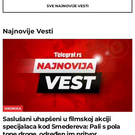
SVE NAJNOVIJE VESTI
Najnovije
Vesti
HRONIKA
Saslušani uhapšeni u filmskoj akciji
specijalaca kod Smedereva: Pali s pola
tone droge, određen im pritvor