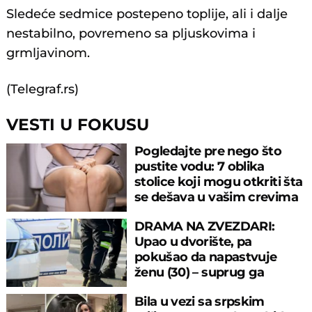
Sledeće sedmice postepeno toplije, ali i dalje
nestabilno, povremeno sa pljuskovima i
grmljavinom.
(Telegraf.rs)
VESTI U FOKUSU
Pogledajte pre nego što
pustite vodu: 7 oblika
stolice koji mogu otkriti šta
se dešava u vašim crevima
DRAMA NA ZVEZDARI:
Upao u dvorište, pa
pokušao da napastvuje
ženu (30) – suprug ga
savladao
Bila u vezi sa srpskim