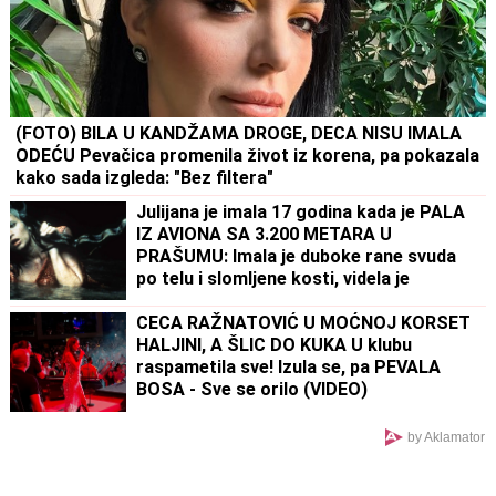
(FOTO) BILA U KANDŽAMA DROGE, DECA NISU IMALA
ODEĆU Pevačica promenila život iz korena, pa pokazala
kako sada izgleda: "Bez filtera"
Julijana je imala 17 godina kada je PALA
IZ AVIONA SA 3.200 METARA U
PRAŠUMU: Imala je duboke rane svuda
po telu i slomljene kosti, videla je
MRTVU MAJKU, ali nije želela da se
preda
CECA RAŽNATOVIĆ U MOĆNOJ KORSET
HALJINI, A ŠLIC DO KUKA U klubu
raspametila sve! Izula se, pa PEVALA
BOSA - Sve se orilo (VIDEO)
by Aklamator