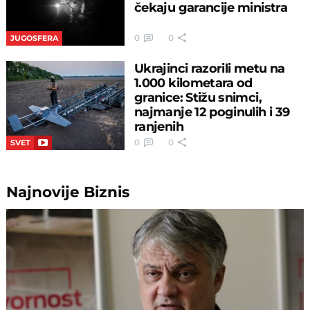
čekaju garancije ministra
0
0
JUGOSFERA
Ukrajinci razorili metu na
1.000 kilometara od
granice: Stižu snimci,
najmanje 12 poginulih i 39
ranjenih
0
0
SVET
Najnovije
Biznis