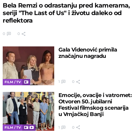
Bela Remzi o odrastanju pred kamerama,
seriji "The Last of Us" i životu daleko od
reflektora
0
0
Gala Videnović primila
značajnu nagradu
1
0
FILM / TV
Emocije, ovacije i vatromet:
Otvoren 50. jubilarni
Festival filmskog scenarija
u Vrnjačkoj Banji
1
0
FILM / TV