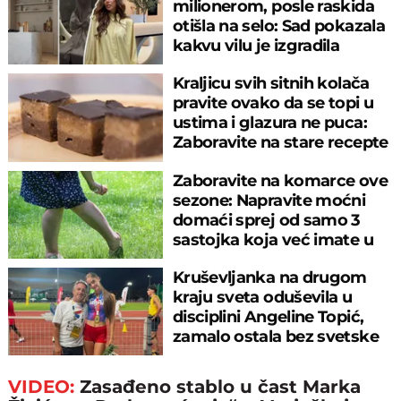
milionerom, posle raskida
otišla na selo: Sad pokazala
kakvu vilu je izgradila
Kraljicu svih sitnih kolača
pravite ovako da se topi u
ustima i glazura ne puca:
Zaboravite na stare recepte
Zaboravite na komarce ove
sezone: Napravite moćni
domaći sprej od samo 3
sastojka koja već imate u
kuhinji
Kruševljanka na drugom
kraju sveta oduševila u
disciplini Angeline Topić,
zamalo ostala bez svetske
medalje
VIDEO:
Zasađeno stablo u čast Marka