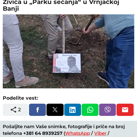
Živića u „Parku sećanja“ u Vrnjačkoj
Banji
Loaded
:
Unmute
90.56%
Podelite vest:
2
Pošaljite nam Vaše snimke, fotografije i priče na broj
telefona
+381 64 8939257
(
WhatsApp
/
Viber
/