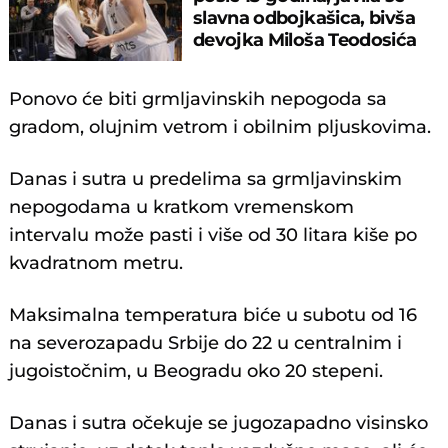
slavna odbojkašica, bivša
devojka Miloša Teodosića
Ponovo će biti grmljavinskih nepogoda sa
gradom, olujnim vetrom i obilnim pljuskovima.
Danas i sutra u predelima sa grmljavinskim
nepogodama u kratkom vremenskom
intervalu može pasti i više od 30 litara kiše po
kvadratnom metru.
Maksimalna temperatura biće u subotu od 16
na severozapadu Srbije do 22 u centralnim i
jugoistočnim, u Beogradu oko 20 stepeni.
Danas i sutra očekuje se jugozapadno visinsko