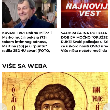
KRVAVI EVRI Dok su Milica i
SAOBRAĆAJNA POLICIJA
Marko mučili pekara (73)
DOBIJA MOĆNO "ORUŽJE"
tokom intimnog odnosa,
RUKE! Svaki policajac u Srbi
Martina (30) je u "puntu"
će uskoro nositi OVAJ uređ
radila JEDNU stvar! (FOTO,
Više ništa nećete moći da
VIDEO)
sakrijete
VIŠE SA WEBA