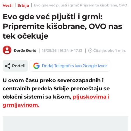
Vesti
Srbija
Evo gde već pljušti i grmi: Pripremite kišobrane, OVO nas
Evo gde već pljušti i grmi:
Pripremite kišobrane, OVO nas
tek očekuje
Đorđe Đurić
15/05/26 | 16:24
≫
17:13
Čitanje: oko 1 min.
Podeli
U ovom času preko severozapadnih i
centralnih predela Srbije premeštaju se
oblačni sistemi sa kišom,
pljuskovima i
grmljavinom.