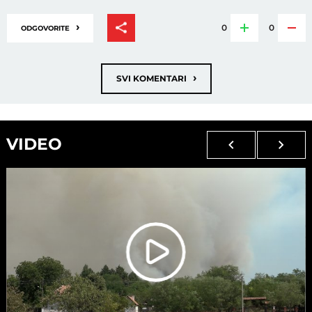
›
0
0
ODGOVORITE
›
SVI KOMENTARI
VIDEO