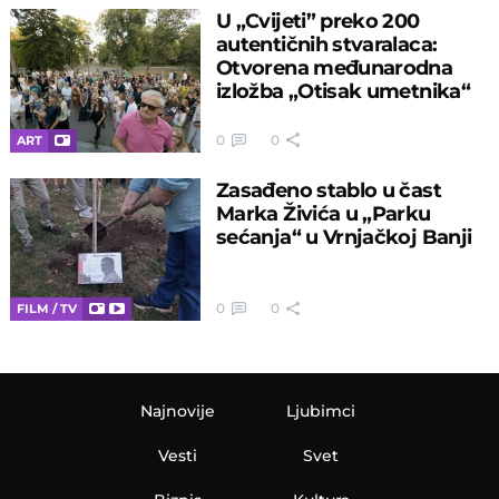
U „Cvijeti” preko 200
autentičnih stvaralaca:
Otvorena međunarodna
izložba „Otisak umetnika“
0
0
ART
Zasađeno stablo u čast
Marka Živića u „Parku
sećanja“ u Vrnjačkoj Banji
0
0
FILM / TV
Najnovije
Ljubimci
Vesti
Svet