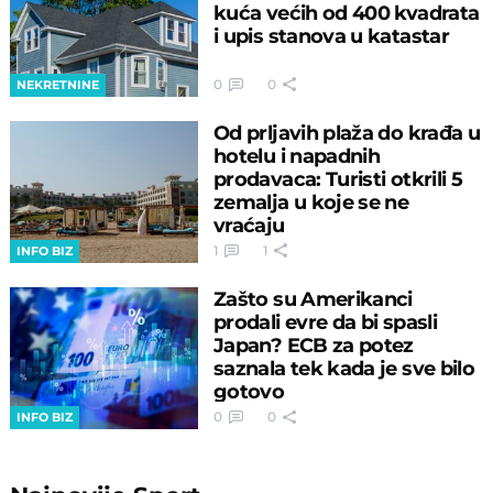
kuća većih od 400 kvadrata
i upis stanova u katastar
0
0
NEKRETNINE
Od prljavih plaža do krađa u
hotelu i napadnih
prodavaca: Turisti otkrili 5
zemalja u koje se ne
vraćaju
1
1
INFO BIZ
Zašto su Amerikanci
prodali evre da bi spasli
Japan? ECB za potez
saznala tek kada je sve bilo
gotovo
0
0
INFO BIZ