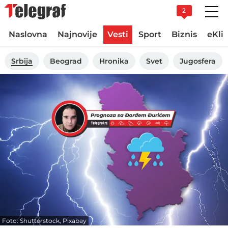
2
Naslovna
Najnovije
Vesti
Sport
Biznis
eKli
Srbija
Beograd
Hronika
Svet
Jugosfera
Foto: Shutterstock, Pixabay