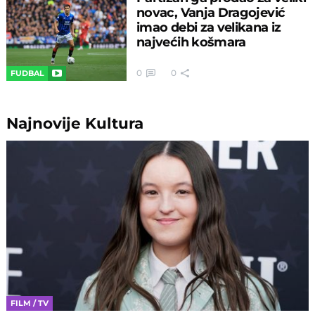
novac, Vanja Dragojević
imao debi za velikana iz
najvećih košmara
0
0
FUDBAL
Najnovije
Kultura
FILM / TV