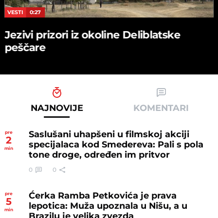
VESTI
0:27
Jezivi prizori iz okoline Deliblatske
peščare
NAJNOVIJE
KOMENTARI
Saslušani uhapšeni u filmskoj akciji
pre
2
specijalaca kod Smedereva: Pali s pola
min
tone droge, određen im pritvor
0
0
Ćerka Ramba Petkovića je prava
pre
5
lepotica: Muža upoznala u Nišu, a u
min
Brazilu je velika zvezda