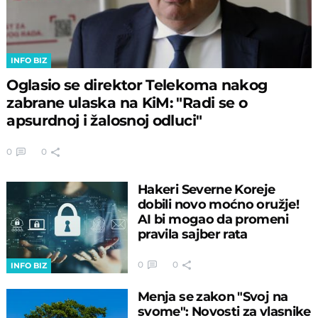
INFO BIZ
Oglasio se direktor Telekoma nakog
zabrane ulaska na KiM: "Radi se o
apsurdnoj i žalosnoj odluci"
0
0
Hakeri Severne Koreje
dobili novo moćno oružje!
AI bi mogao da promeni
pravila sajber rata
0
0
INFO BIZ
Menja se zakon "Svoj na
svome": Novosti za vlasnike