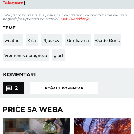
Telegram
).
Telegraf.rs zadržava sva prava nad sadržajem. Za preuzimanje sadržaja
pogledajte uputstva na stranici
Uslovi korišćenja
.
TEME
weather
Kiša
Pljuskovi
Grmljavina
Đorđe Đurić
Vremenska prognoza
grad
KOMENTARI
2
POŠALJI KOMENTAR
PRIČE SA WEBA