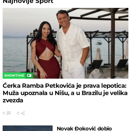
Najnovije
Sport
SHOWTIME
Ćerka Ramba Petkovića je prava lepotica:
Muža upoznala u Nišu, a u Brazilu je velika
zvezda
0
0
Novak Đoković dobio