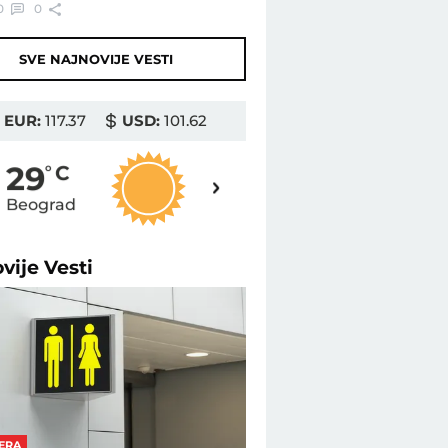
0
0
SVE NAJNOVIJE VESTI
EUR:
117.37
USD:
101.62
29
29
o
C
o
C
Beograd
Novi Sad
ovije
Vesti
ERA