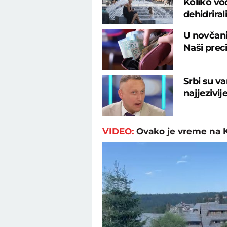
Koliko vod
dehidrirali
U novčani
Naši preci
Srbi su va
najjezivij
VIDEO:
Ovako je vreme na 