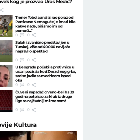
ovek kog je prozvao Uroš Medić?
Trener Tobola analizirao poraz od
Partizana: Nemoguće je imati bilo
kakve nade, bili smo im od
pomoći..."
0
0
Salah i zvanično predstavljen u
Turskoj, više od 40.000 navijača
napravilo spektakl
0
0
U Beogradu poljubila protivnicu u
usta i pozirala kod Zvezdinog grba,
sad se javila sa modricom ispod
oka
0
0
Čuveni napadač crveno-belih s 39
godina potpisao za klub iz druge
lige sa najčudnijim imenom!
0
0
ovije
Kultura