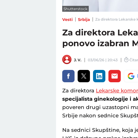
Shutterstock
Vesti
Srbija
Za direktora Lekarske k
Za direktora Lek
ponovo izabran M
J. V.
03/06/26 | 20:43
Čitan
Za direktora
Lekarske komor
specijalista ginekologije i 
poveren drugi uzastopni ma
Srbije nakon sednice Skupš
Na sednici Skupštine, koja 