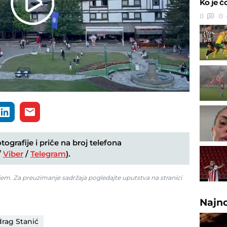
Ko je č
Play
0
0
Video
ografije i priče na broj telefona
/
Viber
/
Telegram
).
jem. Za preuzimanje sadržaja pogledajte uputstva na stranici
Najn
rag Stanić