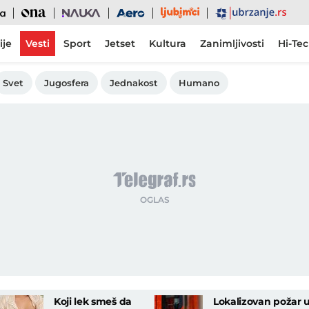
Ljubimci
Ona
Nauka
Aero
Ubrzanje
ije
Vesti
Sport
Jetset
Kultura
Zanimljivosti
Hi-Te
Svet
Jugosfera
Jednakost
Humano
Koji lek smeš da
Lokalizovan požar 