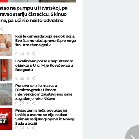
stao na pumpu u Hrvatskoj, pa
avao stariju čistačicu: Skinuo
ne, pa učinio nešto odvratno
Koji lek smeš da popiješ dok dojiš:
Evo šta moraš da proveriš pre nego
što uzmeš analgetik
0
0
Lokalizovan požar u napuštenom
objektu u Ulici Mije Kovačevića u
Beogradu
0
0
Ponovo se izlio mazut u
Dimitrovgradu: Hitnom
intervencijom zaustavljeno dalje
zagađenje reke Nišave
0
0
Prišao ženi s leđa, povukao joj
lančić, a ovome se nije nadao:
Snimak serijskog lopova iz Novog
Sada u akciji
0
0