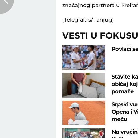
značajnog partnera u kreiran
(Telegraf.rs/Tanjug)
VESTI U FOKUS
Povlači s
Stavite ka
običaj ko
pomaže
Srpski vu
Opena i 
meču
Na vrućin