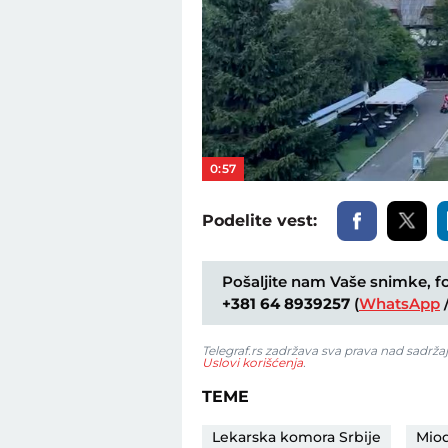
0:57
Podelite vest:
Pošaljite nam Vaše snimke, fot
+381 64 8939257
(
WhatsApp
Telegraf.rs zadržava sva prava nad sadrža
Uslovi korišćenja
.
TEME
Lekarska komora Srbije
Miod