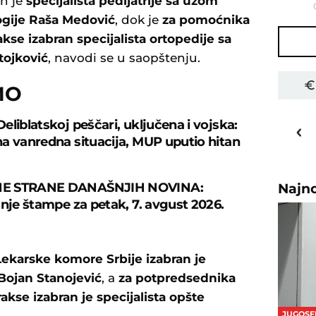
an je
specijalista pedijatrije sa užom
ogije Raša Medović
, dok je
za pomoćnika
akse izabran specijalista ortopedije sa
tojković
, navodi se u saopštenju.
MO
25
o
C
eliblatskoj peščari, uključena i vojska:
a vanredna situacija, MUP uputio hitan
Priština
E STRANE DANAŠNJIH NOVINA:
Najn
anje štampe za petak, 7. avgust 2026.
ekarske komore Srbije izabran je
 Bojan Stanojević
, a
za potpredsednika
akse izabran je specijalista opšte
JUGOSF