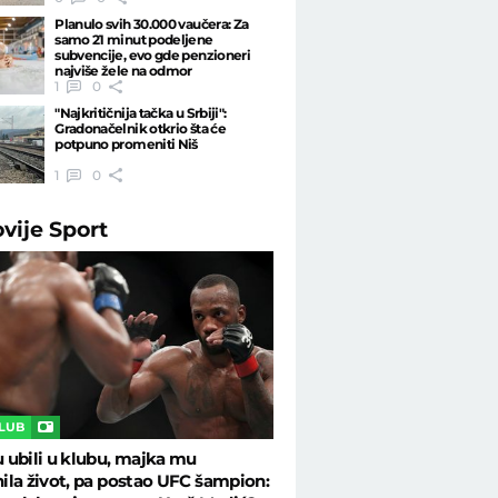
Planulo svih 30.000 vaučera: Za
samo 21 minut podeljene
subvencije, evo gde penzioneri
najviše žele na odmor
1
0
"Najkritičnija tačka u Srbiji":
Gradonačelnik otkrio šta će
potpuno promeniti Niš
1
0
ovije
Sport
CLUB
ubili u klubu, majka mu
la život, pa postao UFC šampion: