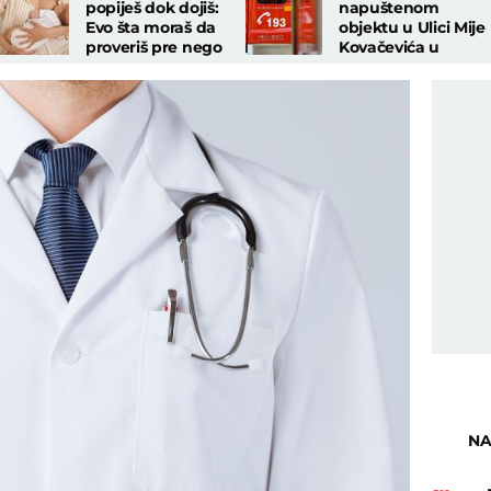
popiješ dok dojiš:
napuštenom
Evo šta moraš da
objektu u Ulici Mije
proveriš pre nego
Kovačevića u
što uzmeš analgetik
Beogradu
NA