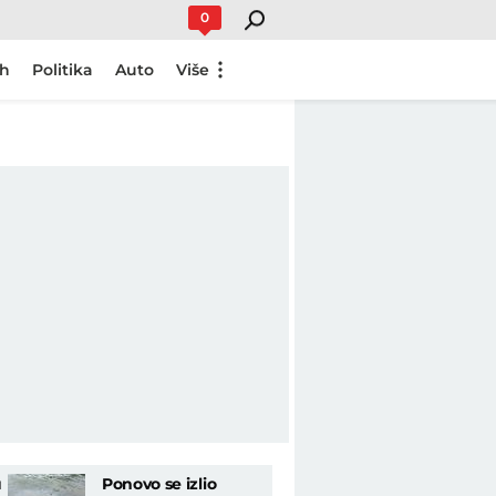
0
ch
Politika
Auto
Više
u
Ponovo se izlio