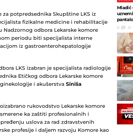
.
Mladić 
uznemir
e za potpredsednika Skupštine LKS iz
pantalo
ijalista fizikalne medicine i rehabilitacije
0
0
elu Nadzornog odbora Lekarske komore
m periodu biti specijalista interne
acijom iz gastroenterohepatologije
ora LKS izabran je specijalista radiologije
sednika Etičkog odbora Lekarske komore
a ginekologije i akušerstva
Siniša
ovoizabrano rukovodstvo Lekarske komore
usmerene ka zaštiti profesionalnih i
napređenju uslova za rad zdravstvenih
rske profesije i daljem razvoju Komore kao