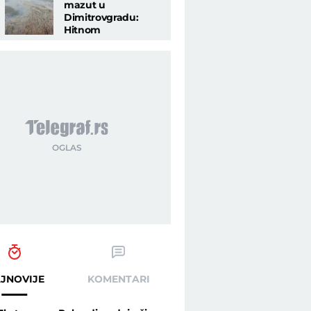
mazut u
Dimitrovgradu:
Hitnom
intervencijom
zaustavljeno dalje
zagađenje reke
Nišave
JNOVIJE
KOMENTARI