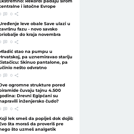
Ekstremno: Rekordi padaju širom
centralne i istočne Evrope
0
0
Uređenje leve obale Save ulazi u
završnu fazu - novo savsko
priobalje do kraja novembra
0
0
Mladić stao na pumpu u
Hrvatskoj, pa uznemiravao stariju
čistačicu: Skinuo pantalone, pa
učinio nešto odvratno
0
0
Dve ogromne strukture pored
piramide čuvaju tajnu 4.500
godina: Drevni Egipćani su
napravili inženjersko čudo?
0
0
Koji lek smeš da popiješ dok dojiš:
Evo šta moraš da proveriš pre
nego što uzmeš analgetik