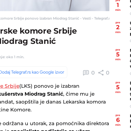
pre
1
min
omore Srbije ponovo izabran Miodrag Stanić - Vesti - Telegraf.rs
pre
2
arske komore Srbije
min
iodrag Stanić
pre
5
je: oko 1 min.
min
0
0
pre
e Srbije
(LKS) ponovo je izabran
5
min
akušerstva Miodrag Stanić
, čime mu je
ndat, saopštila je danas Lekarska komora
tine Komore.
pre
6
je održana u utorak, za pomoćnika direktora
min