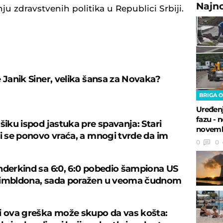
Najn
ju zdravstvenih politika u Republici Srbiji.
U
e Janik Siner, velika šansa za Novaka?
BRIGA O
Uređenj
fazu - 
šiku ispod jastuka pre spavanja: Stari
novem
ji se ponovo vraća, a mnogi tvrde da im
0
0
nderkind sa 6:0, 6:0 pobedio šampiona US
Vimbldona, sada poražen u veoma čudnom
i ova greška može skupo da vas košta: