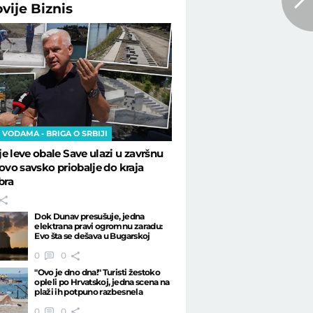
ovije
Biznis
 VODAMA - BRIGA O SRBIJI
e leve obale Save ulazi u završnu
novo savsko priobalje do kraja
bra
Dok Dunav presušuje, jedna
elektrana pravi ogromnu zaradu:
Evo šta se dešava u Bugarskoj
0
0
"Ovo je dno dna!" Turisti žestoko
opleli po Hrvatskoj, jedna scena na
plaži ih potpuno razbesnela
0
0