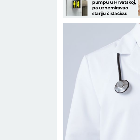
pumpu u Hrvatskoj,
pa uznemiravao
stariju čistačicu:
Skinuo pantalone,
pa učinio nešto
odvratno