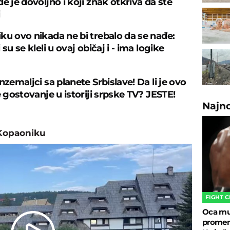
e je dovoljno i koji znak otkriva da ste
ku ovo nikada ne bi trebalo da se nađe:
 su se kleli u ovaj običaj i - ima logike
nzemaljci sa planete Srbislave! Da li je ovo
e gostovanje u istoriji srpske TV? JESTE!
Najn
Kopaoniku
FIGHT 
Oca mu 
promeni