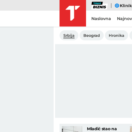
Biznis
eKlinika
Naslovna
Najnov
Srbija
Beograd
Hronika
Mladić stao na