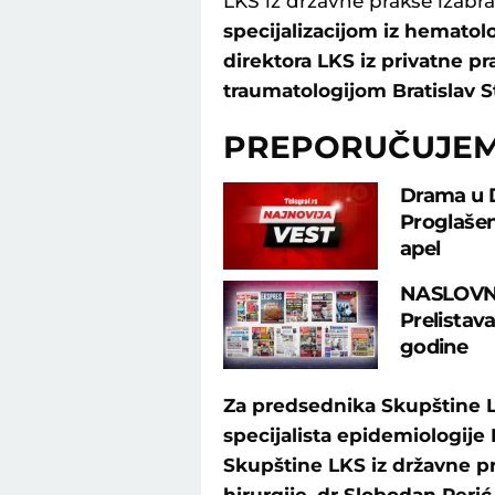
LKS iz državne prakse izabr
specijalizacijom iz hematol
direktora LKS iz privatne pr
traumatologijom Bratislav S
PREPORUČUJE
Drama u D
Proglašen
apel
NASLOVN
Prelistav
godine
Za predsednika Skupštine L
specijalista epidemiologije
Skupštine LKS iz državne pr