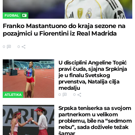
FUDBAL
Franko Mastantuono do kraja sezone na
pozajmici u Fiorentini iz Real Madrida
0
0
U disciplini Angeline Topić
pravi čuda, sjajna Srpkinja
je u finalu Svetskog
prvenstva, Natalija cilja
medalju
0
0
ATLETIKA
Srpska teniserka sa svojom
partnerkom u velikom
problemu, bile na “sedmom
nebu”, sada doživele težak
šamar