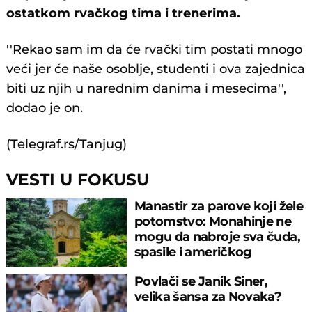
ostatkom rvačkog tima i trenerima.
''Rekao sam im da će rvački tim postati mnogo
veći jer će naše osoblje, studenti i ova zajednica
biti uz njih u narednim danima i mesecima'',
dodao je on.
(Telegraf.rs/Tanjug)
VESTI U FOKUSU
Manastir za parove koji žele
potomstvo: Monahinje ne
mogu da nabroje sva čuda,
spasile i američkog
ambasadora
Povlači se Janik Siner,
velika šansa za Novaka?