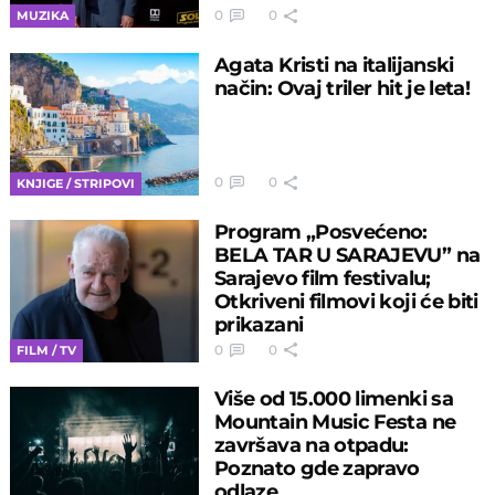
0
0
MUZIKA
Agata Kristi na italijanski
način: Ovaj triler hit je leta!
0
0
KNJIGE / STRIPOVI
Program „Posvećeno:
BELA TAR U SARAJEVU” na
Sarajevo film festivalu;
Otkriveni filmovi koji će biti
prikazani
0
0
FILM / TV
Više od 15.000 limenki sa
Mountain Music Festa ne
završava na otpadu:
Poznato gde zapravo
odlaze