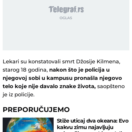
Lekari su konstatovali smrt Džosije Kilmena,
starog 18 godina,
nakon što je policija u
njegovoj sobi u kampusu pronašla njegovo
telo koje nije davalo znake života,
saopšteno
je iz policije.
PREPORUČUJEMO
Stiže uticaj dva okeana: Evo
kakvu zimu najavljuju