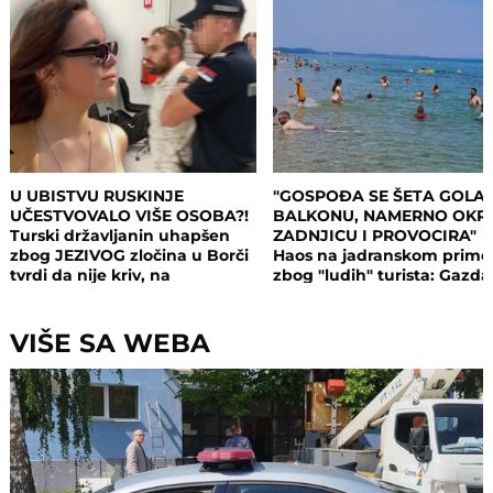
U UBISTVU RUSKINJE
"GOSPOĐA SE ŠETA GOLA
UČESTVOVALO VIŠE OSOBA?!
BALKONU, NAMERNO OKR
Turski državljanin uhapšen
ZADNJICU I PROVOCIRA"
zbog JEZIVOG zločina u Borči
Haos na jadranskom primo
tvrdi da nije kriv, na
zbog "ludih" turista: Gazda
saslušanju izneo ŠOK
isključio struju i promenio
DETALJE: Otkrio u kakvom su
brave, a potom su i UHAPŠ
odnosu bili
VIŠE SA WEBA