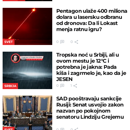
Pentagon ulaže 400 miliona
dolara u lasersku odbranu
od dronova: Da li Lokast
menja ratnu igru?
0
0
SVET
Tropska noć u Srbiji, ali u
ovom mestu je 12°C i
potrebna je jakna: Pada
kiša i zagrmelo je, kao da je
JESEN
0
1
SRBIJA
SAD pooštravaju sankcije
Rusiji: Senat usvojio zakon
nazvan po pokojnom
senatoru Lindziju Grejemu
0
0
SVET