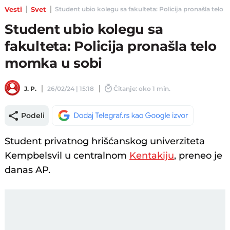
Vesti
Svet
Student ubio kolegu sa fakulteta: Policija pronašla telo m
Student ubio kolegu sa
fakulteta: Policija pronašla telo
momka u sobi
J. P.
26/02/24 | 15:18
Čitanje: oko 1 min.
Podeli
Student privatnog hrišćanskog univerziteta
Kempbelsvil u centralnom
Kentakiju
, preneo je
danas AP.