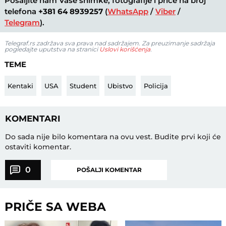
Pošaljite nam Vaše snimke, fotografije i priče na broj
telefona
+381 64 8939257
(
WhatsApp
/
Viber
/
Telegram
).
Telegraf.rs zadržava sva prava nad sadržajem. Za preuzimanje sadržaja
pogledajte uputstva na stranici
Uslovi korišćenja
.
TEME
Kentaki
USA
Student
Ubistvo
Policija
KOMENTARI
Do sada nije bilo komentara na ovu vest.
Budite prvi koji će
ostaviti komentar.
0
POŠALJI KOMENTAR
PRIČE SA WEBA