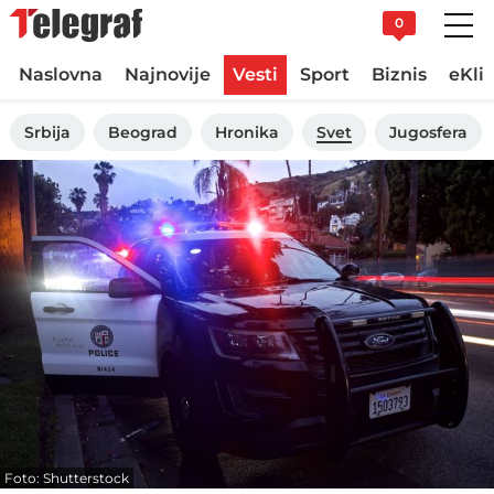
0
Naslovna
Najnovije
Vesti
Sport
Biznis
eKli
Srbija
Beograd
Hronika
Svet
Jugosfera
Foto: Shutterstock