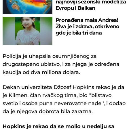
najnoviji sezonski modeli za
Evropu i Balkan
Pronađena mala Andrea!
Živa je i zdrava, otkriveno
gde je bila tri dana
Policija je uhapsila osumnjičenog za
drugostepeno ubistvo, i za njega je određena
kaucija od dva miliona dolara.
Dekan univerziteta Džozef Hopkins rekao je da
je Kilmen, član rvačkog tima, bio ''blistavo
svetlo i osoba puna neverovatne nade'', i dodao
da je njegova dobrota bila zarazna.
Hopkins je rekao da se molio u nedelju sa