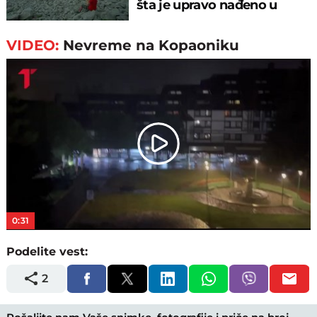
šta je upravo nađeno u
rečnom blatu
VIDEO:
Nevreme na Kopaoniku
Play
Video
0:31
Podelite vest:
2