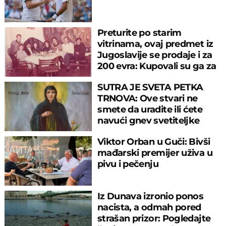
Preturite po starim
vitrinama, ovaj predmet iz
Jugoslavije se prodaje i za
200 evra: Kupovali su ga za
sitniš
SUTRA JE SVETA PETKA
TRNOVA: Ove stvari ne
smete da uradite ili ćete
navući gnev svetiteljke
Viktor Orban u Guči: Bivši
mađarski premijer uživa u
pivu i pečenju
Iz Dunava izronio ponos
nacista, a odmah pored
strašan prizor: Pogledajte