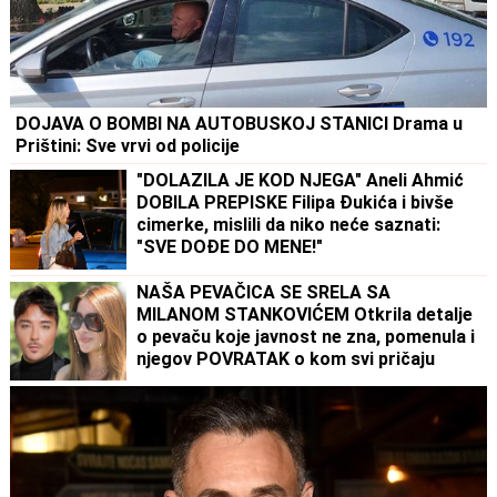
DOJAVA O BOMBI NA AUTOBUSKOJ STANICI Drama u
Prištini: Sve vrvi od policije
"DOLAZILA JE KOD NJEGA" Aneli Ahmić
DOBILA PREPISKE Filipa Đukića i bivše
cimerke, mislili da niko neće saznati:
"SVE DOĐE DO MENE!"
NAŠA PEVAČICA SE SRELA SA
MILANOM STANKOVIĆEM Otkrila detalje
o pevaču koje javnost ne zna, pomenula i
njegov POVRATAK o kom svi pričaju
(VIDEO)