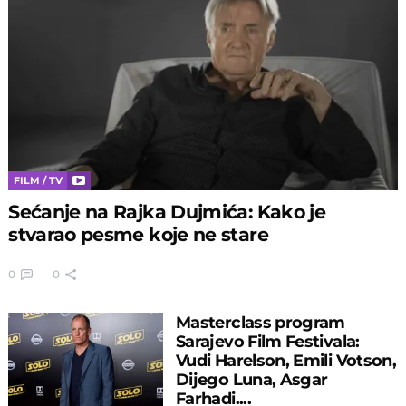
FILM / TV
Sećanje na Rajka Dujmića: Kako je
stvarao pesme koje ne stare
0
0
Masterclass program
Sarajevo Film Festivala:
Vudi Harelson, Emili Votson,
Dijego Luna, Asgar
Farhadi....