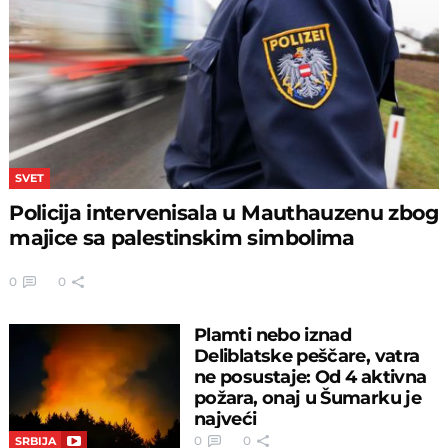
SVET
Policija intervenisala u Mauthauzenu zbog
majice sa palestinskim simbolima
0
0
Plamti nebo iznad
Deliblatske peščare, vatra
ne posustaje: Od 4 aktivna
požara, onaj u Šumarku je
najveći
0
0
SRBIJA