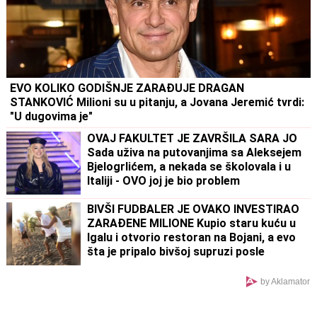
EVO KOLIKO GODIŠNJE ZARAĐUJE DRAGAN
STANKOVIĆ Milioni su u pitanju, a Jovana Jeremić tvrdi:
"U dugovima je"
OVAJ FAKULTET JE ZAVRŠILA SARA JO
Sada uživa na putovanjima sa Aleksejem
Bjelogrlićem, a nekada se školovala i u
Italiji - OVO joj je bio problem
BIVŠI FUDBALER JE OVAKO INVESTIRAO
ZARAĐENE MILIONE Kupio staru kuću u
Igalu i otvorio restoran na Bojani, a evo
šta je pripalo bivšoj supruzi posle
razvoda
by Aklamator