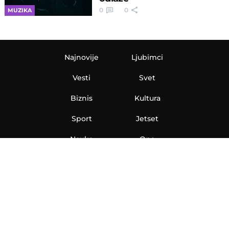
0
0
MUZIKA
Najnovije
Ljubimci
Vesti
Svet
Biznis
Kultura
Sport
Jetset
Nauka
Ona
Aero
Zanimljivosti
eKlinika
Hi-Tech
Auto
Plantbased
Ubrzanje
Telegraf TV