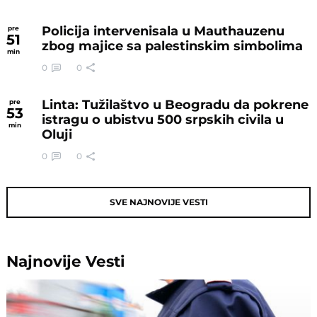
Policija intervenisala u Mauthauzenu
pre
51
zbog majice sa palestinskim simbolima
min
0
0
Linta: Tužilaštvo u Beogradu da pokrene
pre
53
istragu o ubistvu 500 srpskih civila u
min
Oluji
0
0
SVE NAJNOVIJE VESTI
Najnovije
Vesti