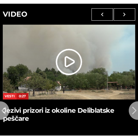
VIDEO
VESTI
0:27
Jezivi prizori iz okoline Deliblatske
peščare