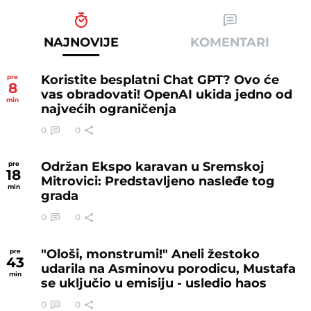
NAJNOVIJE
KOMENTARI
Koristite besplatni Chat GPT? Ovo će
pre
8
vas obradovati! OpenAI ukida jedno od
min
najvećih ograničenja
0
0
Održan Ekspo karavan u Sremskoj
pre
18
Mitrovici: Predstavljeno nasleđe tog
min
grada
0
0
"Ološi, monstrumi!" Aneli žestoko
pre
43
udarila na Asminovu porodicu, Mustafa
min
se uključio u emisiju - usledio haos
0
0