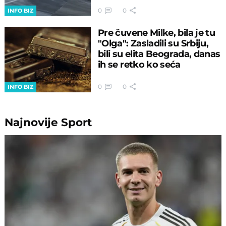
0
0
INFO BIZ
Pre čuvene Milke, bila je tu
"Olga": Zasladili su Srbiju,
bili su elita Beograda, danas
ih se retko ko seća
0
0
INFO BIZ
Najnovije
Sport