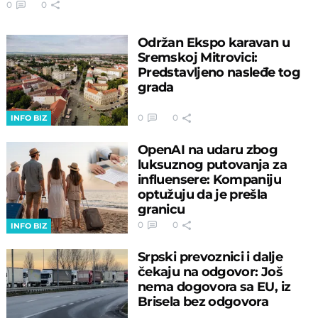
0
0
Održan Ekspo karavan u
Sremskoj Mitrovici:
Predstavljeno nasleđe tog
grada
0
0
INFO BIZ
OpenAI na udaru zbog
luksuznog putovanja za
influensere: Kompaniju
optužuju da je prešla
granicu
0
0
INFO BIZ
Srpski prevoznici i dalje
čekaju na odgovor: Još
nema dogovora sa EU, iz
Brisela bez odgovora