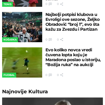
0
0
TENIS
Najbolji potpisi klubova u
Evroligi ove sezone, Željko
Obradović “broj 1”, evo šta
kažu za Zvezdu i Partizan
0
0
KOŠARKA
Evo koliko novca vredi
čuvena lopta koju je
Maradona poslao u istoriju,
“Božija ruka” na aukciji
0
0
FUDBAL
Najnovije
Kultura