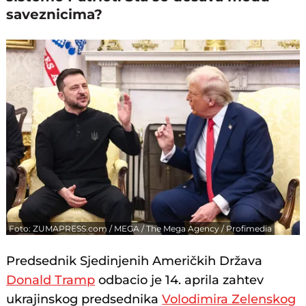
saveznicima?
Foto: ZUMAPRESS.com / MEGA / The Mega Agency / Profimedia
Predsednik Sjedinjenih Američkih Država
Donald Tramp
odbacio je 14. aprila zahtev
ukrajinskog predsednika
Volodimira Zelenskog