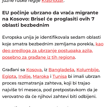
južne ruske regije
Krasnodar
.
EU počinje ubrzano da vraća migrante
na Kosovo: Brisel će proglasiti ovih 7
oblasti bezbednim
Evropska unija je identifikovala sedam oblasti
koje smatra bezbednim zemljama porekla,
kao
deo predloga za ubrzanje postupaka azila,
posebno za građane iz tih regiona
.
Građani sa
Kosova
, iz
Bangladeša
,
Kolumbije
,
Egipta
,
Indije
,
Maroka
i
Tunisa
bi imali ubrzan
proces razmatranja zahteva, koji bi trajao
najviše tri meseca, pod pretpostavkom da je
verovatno da će njihovi zahtevi biti odbijeni.