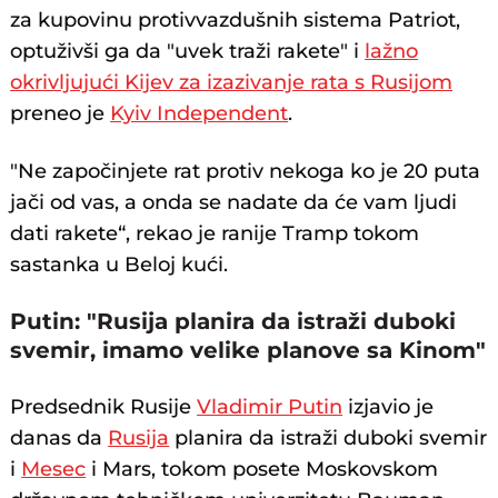
za kupovinu protivvazdušnih sistema Patriot,
optuživši ga da "uvek traži rakete" i
lažno
okrivljujući Kijev za izazivanje rata s Rusijom
preneo je
Kyiv Independent
.
"Ne započinjete rat protiv nekoga ko je 20 puta
jači od vas, a onda se nadate da će vam ljudi
dati rakete“, rekao je ranije Tramp tokom
sastanka u Beloj kući.
Putin: "Rusija planira da istraži duboki
svemir, imamo velike planove sa Kinom"
Predsednik Rusije
Vladimir Putin
izjavio je
danas da
Rusija
planira da istraži duboki svemir
i
Mesec
i Mars, tokom posete Moskovskom