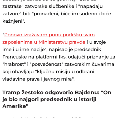
zastraše" zatvorske službenike i "napadaju
zatvore" biti "pronađeni, biće im suđeno i biće
kažnjeni".
"
Ponovo izražavam punu podršku svim
zaposlenima u Ministarstvu pravde
i u svoje
ime i u ime nacije", napisao je predsednik
Francuske na platformi Iks, odajući priznanje za
"hrabrost" i "posvećenost" zatvorskim čuvarima
koji obavljaju "ključnu misiju u odbrani
vladavine prava i javnog mira".
Tramp žestoko odgovorio Bajdenu: "On
je bio najgori predsednik u istoriji
Amerike"