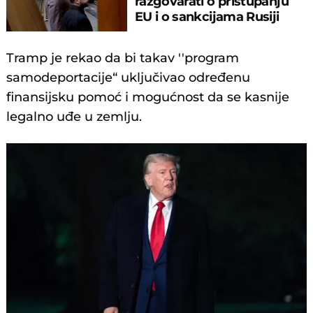
razgovarati o pristupanju
EU i o sankcijama Rusiji
Tramp je rekao da bi takav ''program
samodeportacije“ uključivao određenu
finansijsku pomoć i mogućnost da se kasnije
legalno uđe u zemlju.