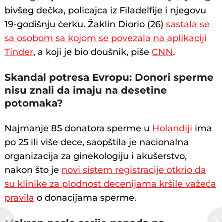
bivšeg dečka, policajca iz Filadelfije i njegovu
19-godišnju ćerku. Žaklin Diorio (26)
sastala se
sa osobom sa kojom se povezala na aplikaciji
Tinder
, a koji je bio doušnik, piše
CNN
.
Skandal potresa Evropu: Donori sperme
nisu znali da imaju na desetine
potomaka?
Najmanje 85 donatora sperme u
Holandiji
ima
po 25 ili više dece, saopštila je nacionalna
organizacija za ginekologiju i akušerstvo,
nakon što je
novi sistem registracije otkrio da
su klinike za plodnost decenijama kršile važeća
pravila
o donacijama sperme.