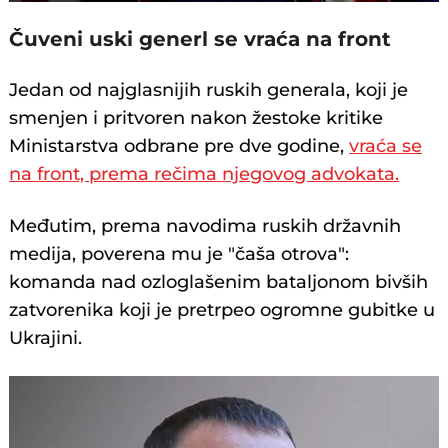
Čuveni uski generl se vraća na front
Jedan od najglasnijih ruskih generala, koji je
smenjen i pritvoren nakon žestoke kritike
Ministarstva odbrane pre dve godine,
vraća se
na front, prema rečima njegovog advokata.
Međutim, prema navodima ruskih državnih
medija, poverena mu je "čaša otrova":
komanda nad ozloglašenim bataljonom bivših
zatvorenika koji je pretrpeo ogromne gubitke u
Ukrajini.