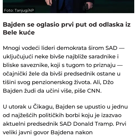
Foto: Tanjug/AP
Bajden se oglasio prvi put od odlaska iz
Bele kuće
Mnogi vodeći lideri demokrata širom SAD —
uključujući neke bivše najbliže saradnike i
bliske saveznike, koji s tugom to priznaju —
očajnički žele da bivši predsednik ostane u
tišini svog penzionerskog života. Ali, Džo
Bajden žudi da učini više, piše CNN.
U utorak u Čikagu, Bajden se upustio u jednu
od najžešćih političkih borbi koju je izazvao
aktuelni predsednik SAD Donald Tramp. Prvi
veliki javni govor Bajdena nakon