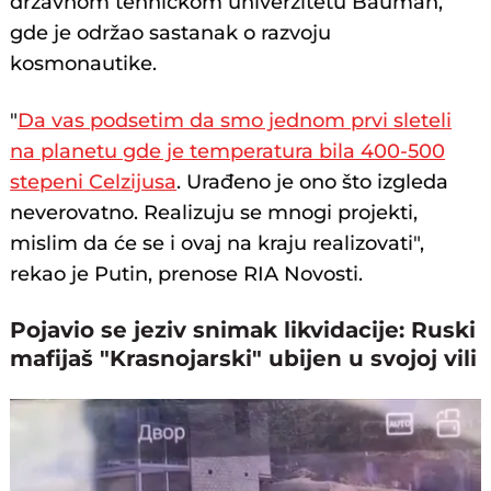
državnom tehničkom univerzitetu Bauman,
gde je održao sastanak o razvoju
kosmonautike.
"
Da vas podsetim da smo jednom prvi sleteli
na planetu gde je temperatura bila 400-500
stepeni Celzijusa
. Urađeno je ono što izgleda
neverovatno. Realizuju se mnogi projekti,
mislim da će se i ovaj na kraju realizovati",
rekao je Putin, prenose RIA Novosti.
Pojavio se jeziv snimak likvidacije: Ruski
mafijaš "Krasnojarski" ubijen u svojoj vili