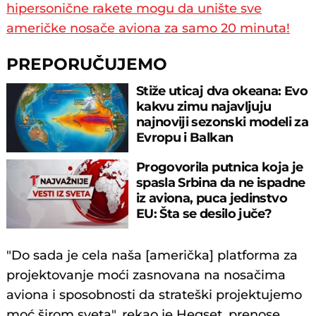
hipersonične rakete mogu da unište sve
američke nosače aviona za samo 20 minuta!
PREPORUČUJEMO
Stiže uticaj dva okeana: Evo
kakvu zimu najavljuju
najnoviji sezonski modeli za
Evropu i Balkan
Progovorila putnica koja je
spasla Srbina da ne ispadne
iz aviona, puca jedinstvo
EU: Šta se desilo juče?
"Do sada je cela naša [američka] platforma za
projektovanje moći zasnovana na nosačima
aviona i sposobnosti da strateški projektujemo
moć širom sveta", rekao je Hegset, prenose