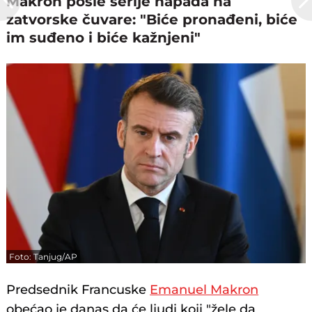
Makron posle serije napada na
zatvorske čuvare: "Biće pronađeni, biće
im suđeno i biće kažnjeni"
Foto: Tanjug/AP
Predsednik Francuske
Emanuel Makron
obećao je danas da će ljudi koji "žele da