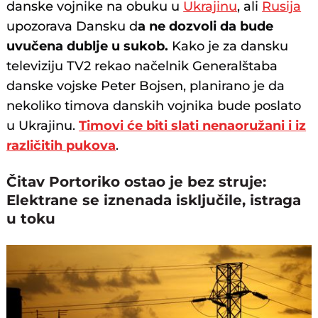
danske vojnike na obuku u
Ukrajinu
, ali
Rusija
upozorava Dansku d
a ne dozvoli da bude
uvučena dublje u sukob.
Kako je za dansku
televiziju TV2 rekao načelnik Generalštaba
danske vojske Peter Bojsen, planirano je da
nekoliko timova danskih vojnika bude poslato
u Ukrajinu.
Timovi će biti slati nenaoružani i iz
različitih pukova
.
Čitav Portoriko ostao je bez struje:
Elektrane se iznenada isključile, istraga
u toku