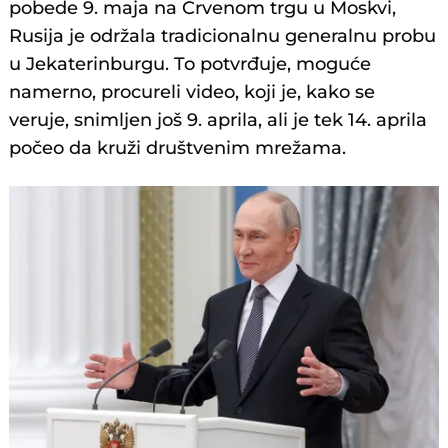
pobede 9. maja na Crvenom trgu u Moskvi,
Rusija je održala tradicionalnu generalnu probu
u Jekaterinburgu. To potvrđuje, moguće
namerno, procureli video, koji je, kako se
veruje, snimljen još 9. aprila, ali je tek 14. aprila
počeo da kruži društvenim mrežama.