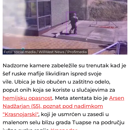
Foto: social media / WillWest News / Profimedia
Nadzorne kamere zabeležile su trenutak kad je
šef ruske mafije likvidiran ispred svoje
vile. Ubica je bio obučen u zaštitno odelo,
poput onih koja se koriste u slučajevima za
hemijsku opasnost
. Meta atentata bio je
Arsen
Nadžarjan (55), poznat pod nadimkom
"Krasnojarski"
, koji je usmrćen u zasedi u
malenom selu blizu grada Tuapse na području