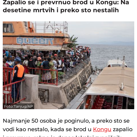
Zapalio se i prevrnuo brod u Kongu: Na
desetine mrtvih i preko sto nestalih
Foto:Tanjug/AP
Najmanje 50 osoba je poginulo, a preko sto se
vodi kao nestalo, kada se brod u
Kongu
zapalio