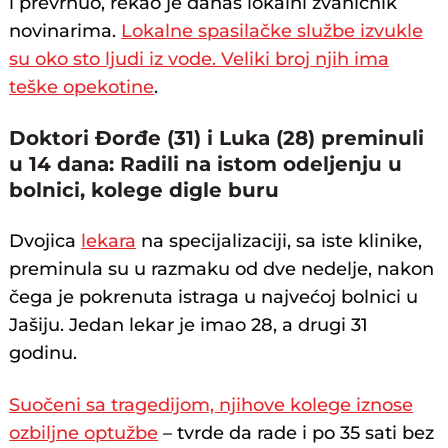
i prevrnuo, rekao je danas lokalni zvaničnik
novinarima.
Lokalne spasilačke službe izvukle
su oko sto ljudi iz vode. Veliki broj njih ima
teške opekotine
.
Doktori Đorđe (31) i Luka (28) preminuli
u 14 dana: Radili na istom odeljenju u
bolnici, kolege digle buru
Dvojica
lekara
na specijalizaciji, sa iste klinike,
preminula su u razmaku od dve nedelje, nakon
čega je pokrenuta istraga u najvećoj bolnici u
Jašiju. Jedan lekar je imao 28, a drugi 31
godinu.
Suočeni sa tragedijom, njihove kolege iznose
ozbiljne optužbe
– tvrde da rade i po 35 sati bez