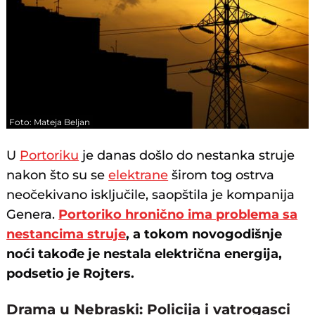
Foto: Mateja Beljan
U
Portoriku
je danas došlo do nestanka struje
nakon što su se
elektrane
širom tog ostrva
neočekivano isključile, saopštila je kompanija
Genera.
Portoriko hronično ima problema sa
nestancima struje
, a tokom novogodišnje
noći takođe je nestala električna energija,
podsetio je Rojters.
Drama u Nebraski: Policija i vatrogasci