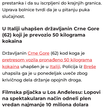
prestanka i da su iscrpljeni do krajnjih granica.
Uprava bolnice tvrdi da je u pitanju puka
slučajnost.
U Italiji uhapšen državljanin Crne Gore
(62) koji je prevozio 50 kilograma
kokaina
Državljanin
Crne Gore
(62) kod koga je
pretresom vozila pronađeno 50 kilograma
kokaina
uhapšen je u
Italiji
. Policija iz
Breše
uhapsila ga je u ponedeljak uveče zbog
krivičnog dela držanje opojnih droga.
Filmska pljačka u Los Anđelesu: Lopovi
na spektakularan način odneli plen
vredan najmanje 10 miliona dolara