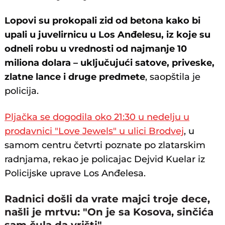
Lopovi su prokopali zid od betona kako bi
upali u juvelirnicu u Los Anđelesu, iz koje su
odneli robu u vrednosti od najmanje 10
miliona dolara – uključujući satove, priveske,
zlatne lance i druge predmete
, saopštila je
policija.
Pljačka se dogodila oko 21:30 u nedelju u
prodavnici "Love Jewels" u ulici Brodvej
, u
samom centru četvrti poznate po zlatarskim
radnjama, rekao je policajac Dejvid Kuelar iz
Policijske uprave Los Anđelesa.
Radnici došli da vrate majci troje dece,
našli je mrtvu: "On je sa Kosova, sinčića
sam čula da vrišti"