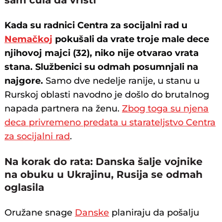
Kada su radnici Centra za socijalni rad u
Nemačkoj
pokušali da vrate troje male dece
njihovoj majci (32), niko nije otvarao vrata
stana. Službenici su odmah posumnjali na
najgore.
Samo dve nedelje ranije, u stanu u
Rurskoj oblasti navodno je došlo do brutalnog
napada partnera na ženu.
Zbog toga su njena
deca privremeno predata u starateljstvo Centra
za socijalni rad
.
Na korak do rata: Danska šalje vojnike
na obuku u Ukrajinu, Rusija se odmah
oglasila
Oružane snage
Danske
planiraju da pošalju