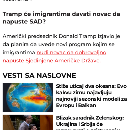
Tramp će imigrantima davati novac da
napuste SAD?
Američki predsednik Donald Tramp izjavio je
da planira da uvede novi program kojim se
imigrantima
nudi novac da dobrovoljno
napuste Sjedinjene Američke Države.
VESTI SA NASLOVNE
Stiže uticaj dva okeana: Evo
kakvu zimu najavljuju
najnoviji sezonski modeli za
Evropu i Balkan
Blizak saradnik Zelenskog:
Ukrajina i Srbija će