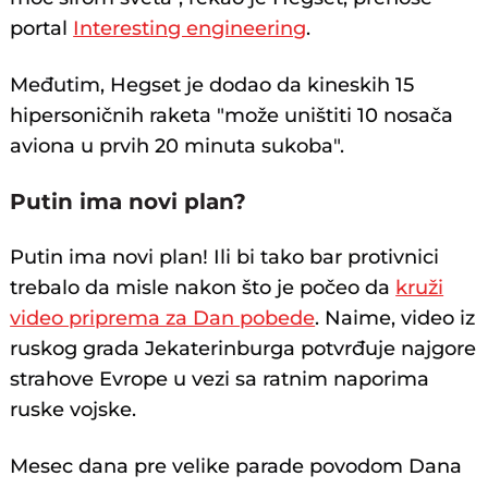
portal
Interesting engineering
.
Međutim, Hegset je dodao da kineskih 15
hipersoničnih raketa "može uništiti 10 nosača
aviona u prvih 20 minuta sukoba".
Putin ima novi plan?
Putin ima novi plan! Ili bi tako bar protivnici
trebalo da misle nakon što je počeo da
kruži
video priprema za Dan pobede
. Naime, video iz
ruskog grada Jekaterinburga potvrđuje najgore
strahove Evrope u vezi sa ratnim naporima
ruske vojske.
Mesec dana pre velike parade povodom Dana