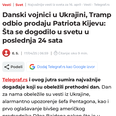
Vesti
Svet
Najvažnije vesti iz sveta za 16. april - Vesti - Telegraf.rs
Danski vojnici u Ukrajini, Tramp
odbio prodaju Patriota Kijevu:
Šta se dogodilo u svetu u
poslednja 24 sata
E. S.
17/04/25 | 06:59
Čitanje: oko 9 min.
Podeli
Telegraf.rs
i ovog jutra sumira najvažnije
događaje koji su obeležili prethodni dan.
Dan
za nama obeležile su vesti iz Ukrajine,
alarmantno upozorenje šefa Pentagona, kao i
prvo oglašavanje bivšeg američkog