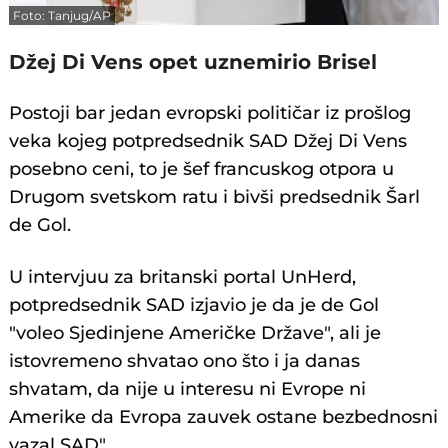
Foto: Tanjug/AP
Džej Di Vens opet uznemirio Brisel
Postoji bar jedan evropski političar iz prošlog
veka kojeg potpredsednik SAD Džej Di Vens
posebno ceni, to je šef francuskog otpora u
Drugom svetskom ratu i bivši predsednik Šarl
de Gol.
U intervjuu za britanski portal UnHerd,
potpredsednik SAD izjavio je da je de Gol
"voleo Sjedinjene Američke Države", ali je
istovremeno shvatao ono što i ja danas
shvatam, da nije u interesu ni Evrope ni
Amerike da Evropa zauvek ostane bezbednosni
vazal SAD".