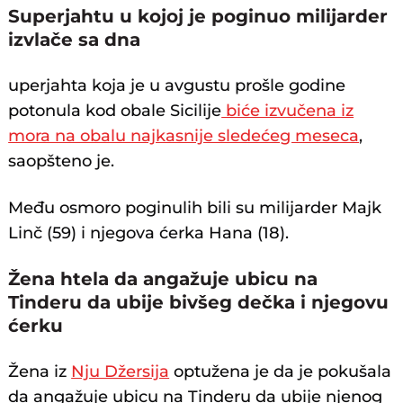
Superjahtu u kojoj je poginuo milijarder
izvlače sa dna
uperjahta koja je u avgustu prošle godine
potonula kod obale Sicilije
biće izvučena iz
mora na obalu najkasnije sledećeg meseca
,
saopšteno je.
Među osmoro poginulih bili su milijarder Majk
Linč (59) i njegova ćerka Hana (18).
Žena htela da angažuje ubicu na
Tinderu da ubije bivšeg dečka i njegovu
ćerku
Žena iz
Nju Džersija
optužena je da je pokušala
da angažuje ubicu na Tinderu da ubije njenog