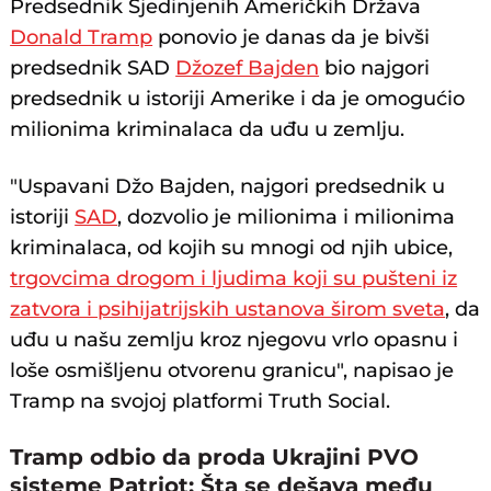
Predsednik Sjedinjenih Američkih Država
Donald Tramp
ponovio je danas da je bivši
predsednik SAD
Džozef Bajden
bio najgori
predsednik u istoriji Amerike i da je omogućio
milionima kriminalaca da uđu u zemlju.
"Uspavani Džo Bajden, najgori predsednik u
istoriji
SAD
, dozvolio je milionima i milionima
kriminalaca, od kojih su mnogi od njih ubice,
trgovcima drogom i ljudima koji su pušteni iz
zatvora i psihijatrijskih ustanova širom sveta
, da
uđu u našu zemlju kroz njegovu vrlo opasnu i
loše osmišljenu otvorenu granicu", napisao je
Tramp na svojoj platformi Truth Social.
Tramp odbio da proda Ukrajini PVO
sisteme Patriot: Šta se dešava među