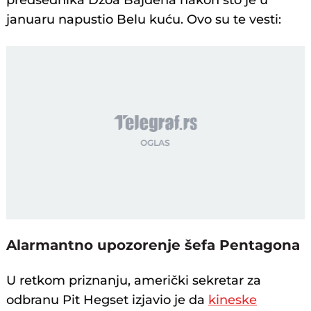
predsednika Džoa Bajdena nakon što je u
januaru napustio Belu kuću. Ovo su te vesti:
Alarmantno upozorenje šefa Pentagona
U retkom priznanju, američki sekretar za
odbranu Pit Hegset izjavio je da
kineske