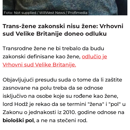
Foto: Not supplied / WillWest News / Profimedia
Trans-žene zakonski nisu žene: Vrhovni
sud Velike Britanije doneo odluku
Transrodne žene ne bi trebalo da budu
zakonski definisane kao žene,
odlučio je
Vrhovni sud Velike Britanije.
Objavljujući presudu suda o tome da li zaštite
zasnovane na polu treba da se odnose
isključivo na osobe koje su rođene kao žene,
lord Hodž je rekao da se termini "žena" i "pol" u
Zakonu o jednakosti iz 2010. godine odnose na
biološki pol
, a ne na stečeni rod.