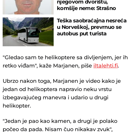
njegovom dvorištu,
komšije neme: Strašno
otkriće u Botošanima
Teška saobraćajna nesreća
u Norveškoj, prevrnuo se
autobus put turista
"Gledao sam te helikoptere sa divljenjem, jer ih
retko viđam", kaže Marjanen, piše
iltalehti.fi
.
Ubrzo nakon toga, Marjanen je video kako je
jedan od helikoptera napravio neku vrstu
izbegavajućeg manevra i udario u drugi
helikopter.
"Jedan je pao kao kamen, a drugi je polako
počeo da pada. Nisam čuo nikakav zvuk",