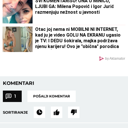
SVI KOMENTARIŠU! ONA U MINIĆU,
LJUBI GA: Milena Popović i Igor Jurić
razmenjuju nežnost u javnosti
Otac joj nema ni MOBILNI NI INTERNET,
kad ju je video GOLU NA EKRANU ugasio
je TV: I DEDU šokirala, majka podržava
njenu karijeru! Ovo je "obična" porodica
NAJVEĆE UZDANICE HOLIVUDA
by Aklamator
KOMENTARI
1
POŠALJI KOMENTAR
SORTIRANJE