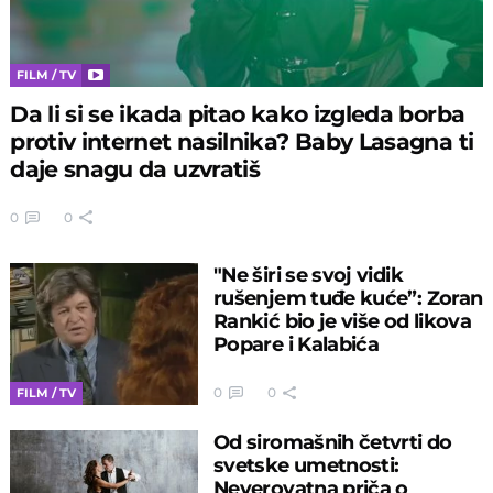
FILM / TV
Da li si se ikada pitao kako izgleda borba
protiv internet nasilnika? Baby Lasagna ti
daje snagu da uzvratiš
0
0
"Ne širi se svoj vidik
rušenjem tuđe kuće”: Zoran
Rankić bio je više od likova
Popare i Kalabića
0
0
FILM / TV
Od siromašnih četvrti do
svetske umetnosti:
Neverovatna priča o