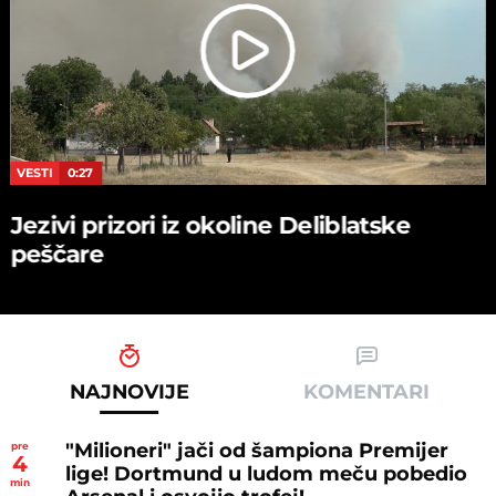
VESTI
0:27
Jezivi prizori iz okoline Deliblatske
peščare
NAJNOVIJE
KOMENTARI
"Milioneri" jači od šampiona Premijer
pre
4
lige! Dortmund u ludom meču pobedio
min