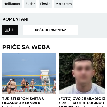
Helikopter
Sudar
Finska
Aerodrom
KOMENTARI
1
POŠALJI KOMENTAR
PRIČE SA WEBA
TURISTI ŠIROM SVETA U
(FOTO) OVO JE MLADIĆ IZ
OPASNOSTI! Panika u
SRBIJE KOJI JE POGINUO 