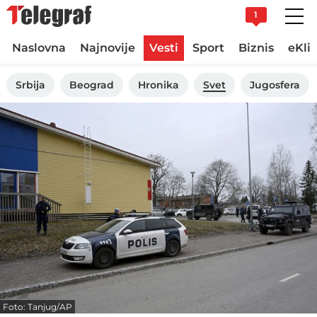
1
Naslovna
Najnovije
Vesti
Sport
Biznis
eKli
Srbija
Beograd
Hronika
Svet
Jugosfera
Foto: Tanjug/AP