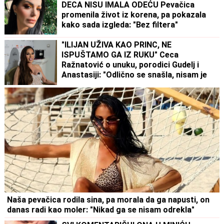
DECA NISU IMALA ODEĆU Pevačica
promenila život iz korena, pa pokazala
kako sada izgleda: "Bez filtera"
"ILIJAN UŽIVA KAO PRINC, NE
ISPUŠTAMO GA IZ RUKU" Ceca
Ražnatović o unuku, porodici Gudelj i
Anastasiji: "Odlično se snašla, nisam je
savetovala", spomenula i novi album
posle 10 godina
Naša pevačica rodila sina, pa morala da ga napusti, on
danas radi kao moler: "Nikad ga se nisam odrekla"