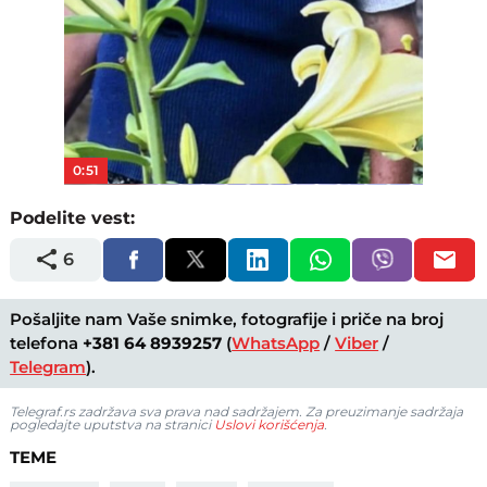
0:51
Podelite vest:
6
Pošaljite nam Vaše snimke, fotografije i priče na broj
telefona
+381 64 8939257
(
WhatsApp
/
Viber
/
Telegram
).
Telegraf.rs zadržava sva prava nad sadržajem. Za preuzimanje sadržaja
pogledajte uputstva na stranici
Uslovi korišćenja
.
TEME