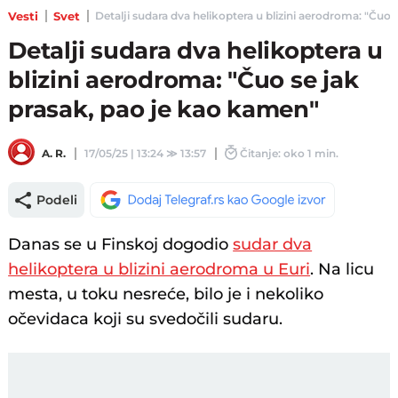
Vesti
Svet
Detalji sudara dva helikoptera u blizini aerodroma: "Čuo s
Detalji sudara dva helikoptera u
blizini aerodroma: "Čuo se jak
prasak, pao je kao kamen"
A. R.
17/05/25 | 13:24
≫
13:57
Čitanje: oko 1 min.
Podeli
Danas se u Finskoj dogodio
sudar dva
helikoptera u blizini aerodroma u Euri
. Na licu
mesta, u toku nesreće, bilo je i nekoliko
očevidaca koji su svedočili sudaru.