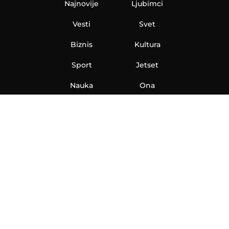
Najnovije
Ljubimci
Vesti
Svet
Biznis
Kultura
Sport
Jetset
Nauka
Ona
Aero
Zanimljivosti
eKlinika
Hi-Tech
Auto
Plantbased
Ubrzanje
Telegraf TV