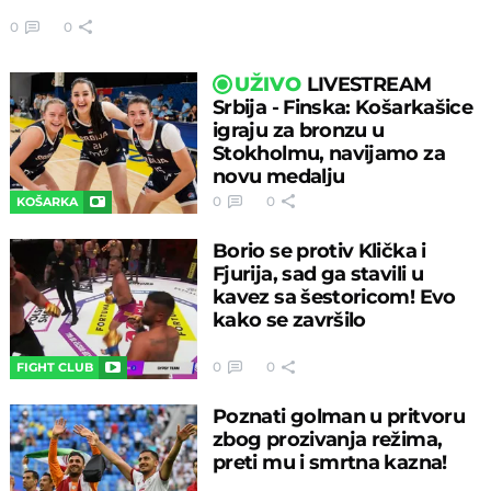
0
0
UŽIVO
LIVESTREAM
Srbija - Finska: Košarkašice
igraju za bronzu u
Stokholmu, navijamo za
novu medalju
0
0
KOŠARKA
Borio se protiv Klička i
Fjurija, sad ga stavili u
kavez sa šestoricom! Evo
kako se završilo
0
0
FIGHT CLUB
Poznati golman u pritvoru
zbog prozivanja režima,
preti mu i smrtna kazna!