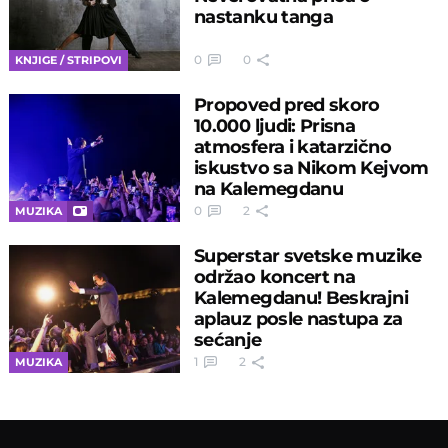
nastanku tanga
0
0
KNJIGE / STRIPOVI
Propoved pred skoro
10.000 ljudi: Prisna
atmosfera i katarzično
iskustvo sa Nikom Kejvom
na Kalemegdanu
0
2
MUZIKA
Superstar svetske muzike
održao koncert na
Kalemegdanu! Beskrajni
aplauz posle nastupa za
sećanje
1
2
MUZIKA