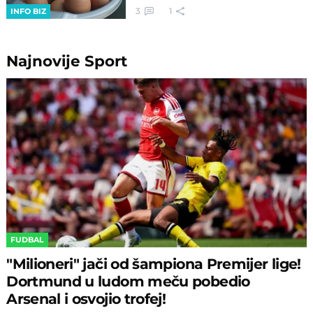
3
1
INFO BIZ
Najnovije
Sport
FUDBAL
"Milioneri" jači od šampiona Premijer lige!
Dortmund u ludom meču pobedio
Arsenal i osvojio trofej!