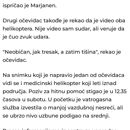
ispričao je Marjanen.
Drugi očevidac takođe je rekao da je video oba
helikoptera. Nije video sam sudar, ali veruje da
je čuo zvuk udara.
"Neobičan, jak tresak, a zatim tišina", rekao je
očevidac.
Na snimku koji je napravio jedan od očevidaca
vidi se i medicinski helikopter koji leti iznad
područja. Poziv za hitnu pomoć stigao je u 12.35
časova u subotu. U početku je vatrogasna
služba izvestila o manjoj vazdušnoj nesreći, ali
se ubrzo nivo uzbune podigao na srednji.