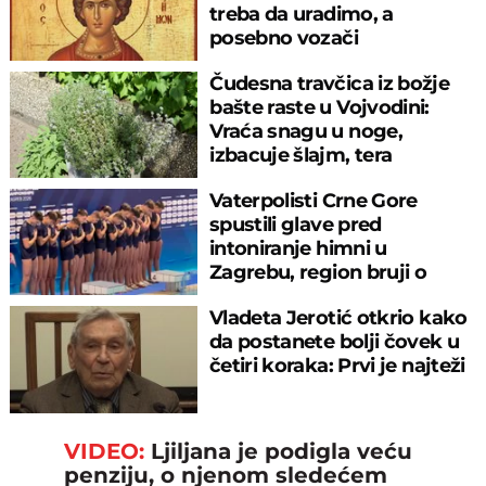
treba da uradimo, a
posebno vozači
Čudesna travčica iz božje
bašte raste u Vojvodini:
Vraća snagu u noge,
izbacuje šlajm, tera
komarce i miševe
Vaterpolisti Crne Gore
spustili glave pred
intoniranje himni u
Zagrebu, region bruji o
velikom propustu
Vladeta Jerotić otkrio kako
da postanete bolji čovek u
četiri koraka: Prvi je najteži
VIDEO:
Ljiljana je podigla veću
penziju, o njenom sledećem