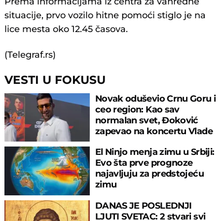
Prema informacijama iz centra za vanredne
situacije, prvo vozilo hitne pomoći stiglo je na
lice mesta oko 12.45 časova.
(Telegraf.rs)
VESTI U FOKUSU
Novak oduševio Crnu Goru i
ceo region: Kao sav
normalan svet, Đoković
zapevao na koncertu Vlade
Georgijeva
El Ninjo menja zimu u Srbiji:
Evo šta prve prognoze
najavljuju za predstojeću
zimu
DANAS JE POSLEDNJI
LJUTI SVETAC: 2 stvari svi