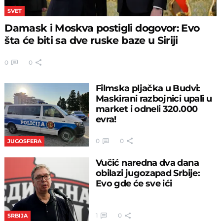
SVET
Damask i Moskva postigli dogovor: Evo
šta će biti sa dve ruske baze u Siriji
0
0
Filmska pljačka u Budvi:
Maskirani razbojnici upali u
market i odneli 320.000
evra!
0
0
JUGOSFERA
Vučić naredna dva dana
obilazi jugozapad Srbije:
Evo gde će sve ići
1
0
SRBIJA