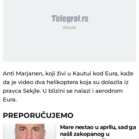
Anti Marjanen, koji živi u Kautui kod Eura, kaže
da je video dva helikoptera koja su dolazila iz
pravca Sekjle. U blizini se nalazi i aerodrom
Eura.
PREPORUČUJEMO
Mare nestao u aprilu, sad ga
našli zakopanog u