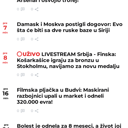
Arsenal i osvojio trofej!
0
0
Damask i Moskva postigli dogovor: Evo
pre
7
šta će biti sa dve ruske baze u Siriji
min
0
0
UŽIVO
LIVESTREAM Srbija - Finska:
pre
8
Košarkašice igraju za bronzu u
min
Stokholmu, navijamo za novu medalju
0
0
Filmska pljačka u Budvi: Maskirani
pre
16
razbojnici upali u market i odneli
min
320.000 evra!
0
0
Bolest je odnela za 8 meseci, a život joj
pre