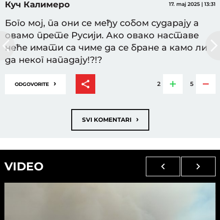
Куч Калимеро
17. maj 2025 | 13:31
Бого мој, па они се међу собом сударају а
овамо прете Русији. Ако овако наставе
неће имати са чиме да се бране а камо ли
да неког нападају!?!?
›
2
5
ODGOVORITE
›
SVI KOMENTARI
VIDEO