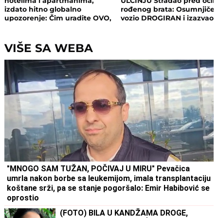
hotelima i apartmanima,
ULCINJU Stradao pred oči
izdato hitno globalno
rođenog brata: Osumnjičen
upozorenje: Čim uradite OVO,
vozio DROGIRAN i izazvao
postajete meta opasnog
nesreću
napada!
VIŠE SA WEBA
"MNOGO SAM TUŽAN, POČIVAJ U MIRU" Pevačica
umrla nakon borbe sa leukemijom, imala transplantaciju
koštane srži, pa se stanje pogoršalo: Emir Habibović se
oprostio
(FOTO) BILA U KANDŽAMA DROGE,