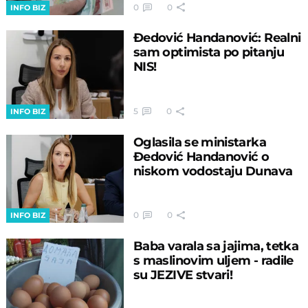
0
0
INFO BIZ
Đedović Handanović: Realni
sam optimista po pitanju
NIS!
5
0
INFO BIZ
Oglasila se ministarka
Đedović Handanović o
niskom vodostaju Dunava
0
0
INFO BIZ
Baba varala sa jajima, tetka
s maslinovim uljem - radile
su JEZIVE stvari!