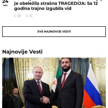
24
je obeležila strašna TRAGEDIJA: Sa 12
min
godina trajno izgubila vid
0
0
SVE NAJNOVIJE VESTI
Najnovije
Vesti