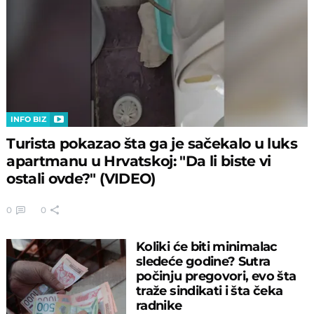
INFO BIZ
Turista pokazao šta ga je sačekalo u luks
apartmanu u Hrvatskoj: "Da li biste vi
ostali ovde?" (VIDEO)
0
0
Koliki će biti minimalac
sledeće godine? Sutra
počinju pregovori, evo šta
traže sindikati i šta čeka
radnike