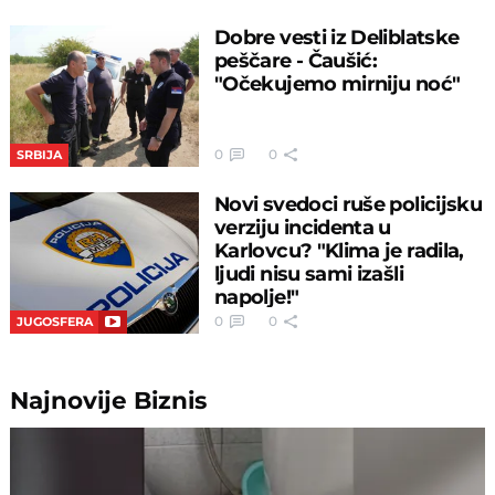
Dobre vesti iz Deliblatske
peščare - Čaušić:
"Očekujemo mirniju noć"
0
0
SRBIJA
Novi svedoci ruše policijsku
verziju incidenta u
Karlovcu? "Klima je radila,
ljudi nisu sami izašli
napolje!"
0
0
JUGOSFERA
Najnovije
Biznis