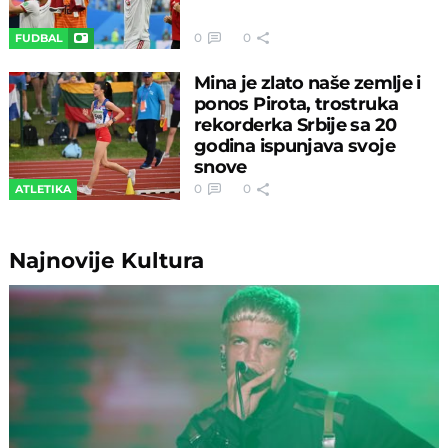
0
0
FUDBAL
Mina je zlato naše zemlje i
ponos Pirota, trostruka
rekorderka Srbije sa 20
godina ispunjava svoje
snove
0
0
ATLETIKA
Najnovije
Kultura