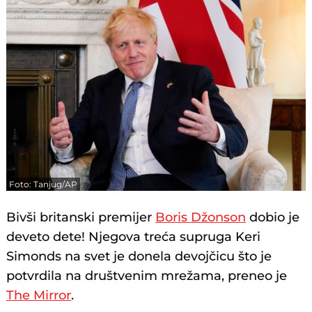
Foto: Tanjug/AP
Bivši britanski premijer
Boris Džonson
dobio je
deveto dete! Njegova treća supruga Keri
Simonds na svet je donela devojčicu što je
potvrdila na društvenim mrežama, preneo je
The Mirror
.