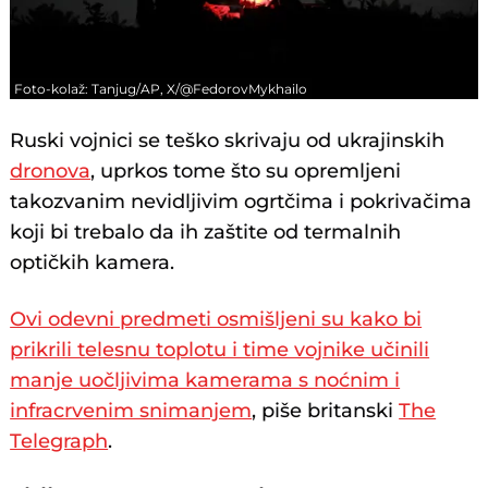
Foto-kolaž: Tanjug/AP, X/@FedorovMykhailo
Ruski vojnici se teško skrivaju od ukrajinskih
dronova
, uprkos tome što su opremljeni
takozvanim nevidljivim ogrtčima i pokrivačima
koji bi trebalo da ih zaštite od termalnih
optičkih kamera.
Ovi odevni predmeti osmišljeni su kako bi
prikrili telesnu toplotu i time vojnike učinili
manje uočljivima kamerama s noćnim i
infracrvenim snimanjem
, piše britanski
The
Telegraph
.