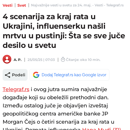
Vesti
Svet
Najvažnije vesti u svetu za 24. maj. - Vesti - Telegraf.rs
4 scenarija za kraj rata u
Ukrajini, influenserku našli
mrtvu u pustinji: Šta se sve juče
desilo u svetu
A. P.
25/05/25 | 07:03
Čitanje: oko 10 min.
Podeli
Telegraf.rs
i ovog jutra sumira najvažnije
događaje koji su obeležili prethodni dan.
Između ostalog juče je objavljen izveštaj
geopolitičkog centra američke banke JP
Morgan Čejs o četiri scenarija za kraj rata u