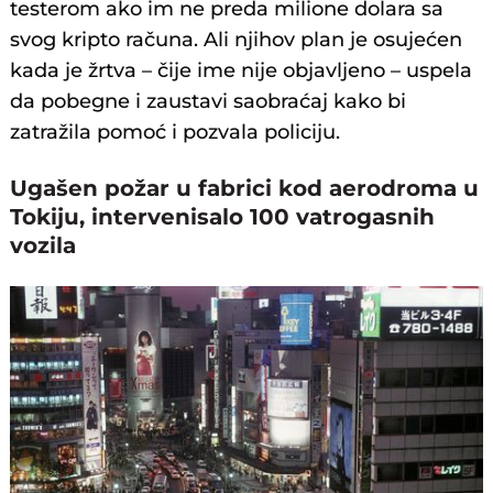
testerom ako im ne preda milione dolara sa
svog kripto računa. Ali njihov plan je osujećen
kada je žrtva – čije ime nije objavljeno – uspela
da pobegne i zaustavi saobraćaj kako bi
zatražila pomoć i pozvala policiju.
Ugašen požar u fabrici kod aerodroma u
Tokiju, intervenisalo 100 vatrogasnih
vozila