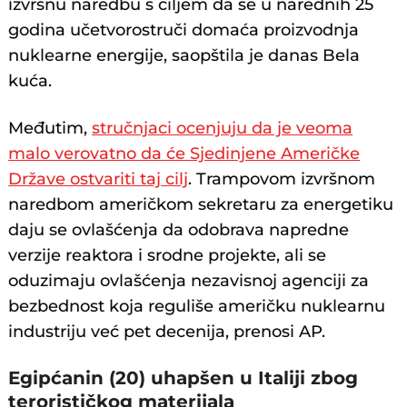
izvršnu naredbu s ciljem da se u narednih 25
godina učetvorostruči domaća proizvodnja
nuklearne energije, saopštila je danas Bela
kuća.
Međutim,
stručnjaci ocenjuju da je veoma
malo verovatno da će Sjedinjene Američke
Države ostvariti taj cilj
. Trampovom izvršnom
naredbom američkom sekretaru za energetiku
daju se ovlašćenja da odobrava napredne
verzije reaktora i srodne projekte, ali se
oduzimaju ovlašćenja nezavisnoj agenciji za
bezbednost koja reguliše američku nuklearnu
industriju već pet decenija, prenosi AP.
Egipćanin (20) uhapšen u Italiji zbog
terorističkog materijala