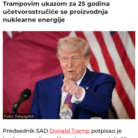
Trampovim ukazom za 25 godina
učetvorostručiće se proizvodnja
nuklearne energije
Foto: Tanjug/AP
Predsednik SAD
Donald Tramp
potpisao je