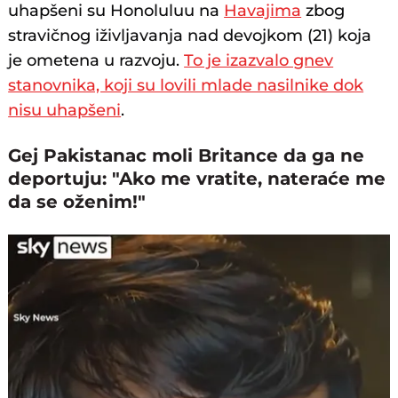
uhapšeni su Honoluluu na
Havajima
zbog
stravičnog iživljavanja nad devojkom (21) koja
je ometena u razvoju.
To je izazvalo gnev
stanovnika, koji su lovili mlade nasilnike dok
nisu uhapšeni
.
Gej Pakistanac moli Britance da ga ne
deportuju: "Ako me vratite, nateraće me
da se oženim!"