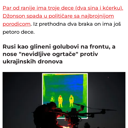
Par od ranije ima troje dece (dva sina i kćerku).
Džonson spada u političare sa najbrojnijom
porodicom
. Iz prethodna dva braka on ima još
petoro dece.
Rusi kao glineni golubovi na frontu, a
nose "nevidljive ogrtače" protiv
ukrajinskih dronova