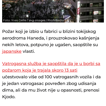
Foto: Yves Gellie / akg-images / Profimedia
Požar koji je izbio u fabrici u blizini tokijskog
aerodroma Haneda, i prouzrokovao kašnjenja
nekih letova, potpuno je ugašen, saopštile su
japanske
vlasti.
Vatrogasna služba je saopštila da je u borbi sa
požarom koja je trajala skoro 13 sati
učestvovalo više od 100 vatrogasnih vozila i da
je jedan vatrogasac povređen zbog udisanja
dima, ali da mu život nije u opasnosti, prenosi
Kjodo.