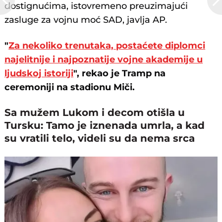
dostignućima, istovremeno preuzimajući
zasluge za vojnu moć SAD, javlja AP.
"
Za nekoliko trenutaka, postaćete diplomci
najelitnije i najpoznatije vojne akademije u
ljudskoj istoriji
", rekao je Tramp na
ceremoniji na stadionu Miči.
Sa mužem Lukom i decom otišla u
Tursku: Tamo je iznenada umrla, a kad
su vratili telo, videli su da nema srca