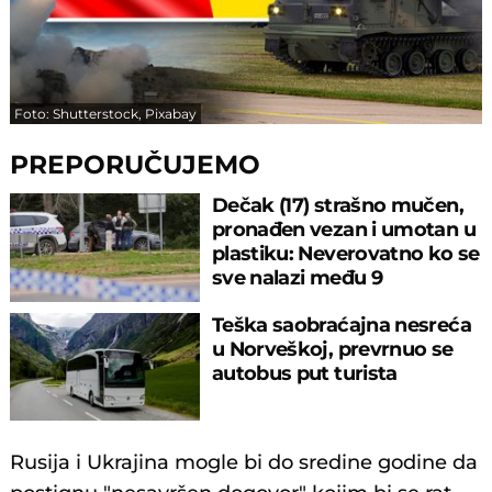
Foto: Shutterstock, Pixabay
PREPORUČUJEMO
Dečak (17) strašno mučen,
pronađen vezan i umotan u
plastiku: Neverovatno ko se
sve nalazi među 9
uhapšenih!
Teška saobraćajna nesreća
u Norveškoj, prevrnuo se
autobus put turista
Rusija i Ukrajina mogle bi do sredine godine da