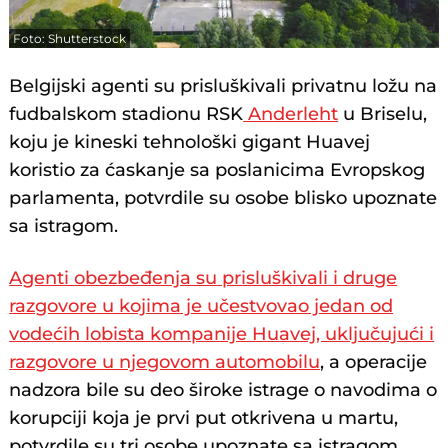
Foto: Shutterstock
Belgijski agenti su prisluškivali privatnu ložu na
fudbalskom stadionu RSK
Anderleht
u Briselu,
koju je kineski tehnološki gigant Huavej
koristio za ćaskanje sa poslanicima Evropskog
parlamenta, potvrdile su osobe blisko upoznate
sa istragom.
Agenti obezbeđenja su prisluškivali i druge
razgovore u kojima je učestvovao jedan od
vodećih lobista kompanije Huavej, uključujući i
razgovore u njegovom automobilu
, a operacije
nadzora bile su deo široke istrage o navodima o
korupciji koja je prvi put otkrivena u martu,
potvrdile su tri osobe upoznate sa istragom,