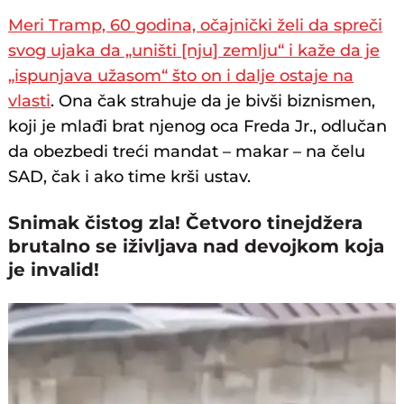
Meri Tramp, 60 godina, očajnički želi da spreči
svog ujaka da „uništi [nju] zemlju“ i kaže da je
„ispunjava užasom“ što on i dalje ostaje na
vlasti
. Ona čak strahuje da je bivši biznismen,
koji je mlađi brat njenog oca Freda Jr., odlučan
da obezbedi treći mandat – makar – na čelu
SAD, čak i ako time krši ustav.
Snimak čistog zla! Četvoro tinejdžera
brutalno se iživljava nad devojkom koja
je invalid!