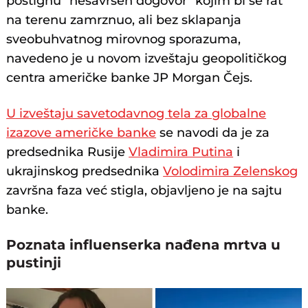
postignu "nesavršen dogovor" kojim bi se rat
na terenu zamrznuo, ali bez sklapanja
sveobuhvatnog mirovnog sporazuma,
navedeno je u novom izveštaju geopolitičkog
centra američke banke JP Morgan Čejs.
U izveštaju savetodavnog tela za globalne
izazove američke banke
se navodi da je za
predsednika Rusije
Vladimira Putina
i
ukrajinskog predsednika
Volodimira Zelenskog
završna faza već stigla, objavljeno je na sajtu
banke.
Poznata influenserka nađena mrtva u
pustinji