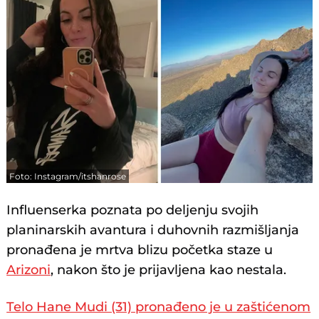
Foto: Instagram/itshanrose
Influenserka poznata po deljenju svojih
planinarskih avantura i duhovnih razmišljanja
pronađena je mrtva blizu početka staze u
Arizoni
, nakon što je prijavljena kao nestala.
Telo Hane Mudi (31) pronađeno je u zaštićenom