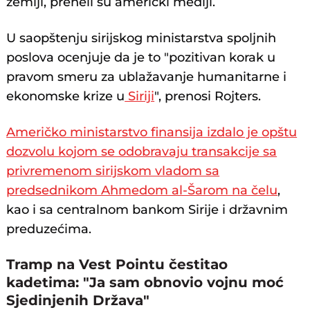
zemlji, preneli su američki mediji.
U saopštenju sirijskog ministarstva spoljnih
poslova ocenjuje da je to "pozitivan korak u
pravom smeru za ublažavanje humanitarne i
ekonomske krize u
Siriji
", prenosi Rojters.
Američko ministarstvo finansija izdalo je opštu
dozvolu kojom se odobravaju transakcije sa
privremenom sirijskom vladom sa
predsednikom Ahmedom al-Šarom na čelu
,
kao i sa centralnom bankom Sirije i državnim
preduzećima.
Tramp na Vest Pointu čestitao
kadetima: "Ja sam obnovio vojnu moć
Sjedinjenih Država"