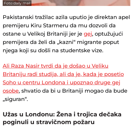
Foto:daily mail
Pakistanski tražilac azila uputio je direktan apel
premijeru Kiru Starmeru da mu dozvoli da
ostane u Velikoj Britaniji jer je
gej
, optužujući
premijera da želi da „kazni“ migrante poput
njega koji su došli na studentske vize.
Ali Raza Nasir tvrdi da je došao u Veliku
Britaniju radi studija, ali da je, kada je posetio
Soho u centru Londona i upoznao druge gej
osobe
, shvatio da bi u Britaniji mogao da bude
„siguran“.
Užas u Londonu: Žena i trojica dečaka
poginuli u stravičnom požaru