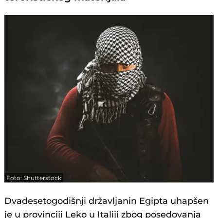
Foto: Shutterstock
Dvadesetogodišnji državljanin Egipta uhapšen
je u provinciji Leko u Italiji zbog posedovanja