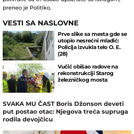
preneo je Politiko.
VESTI SA NASLOVNE
Prve slike sa mesta gde se
utopio nesrećni mladić:
Policija izvukla telo O. E.
(28)
Vučić obišao radove na
rekonstrukciji Starog
železničkog mosta
SVAKA MU ČAST Boris Džonson deveti
put postao otac: Njegova treća supruga
rodila devojčicu