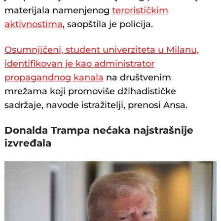
materijala namenjenog
terorističkim
aktivnostima
, saopštila je policija.
Osumnjičeni, student univerziteta u Milanu,
identifikovan je kao administrator
propagandnog kanala
na društvenim
mrežama koji promoviše džihadističke
sadržaje, navode istražitelji, prenosi Ansa.
Donalda Trampa nećaka najstrašnije
izvređala