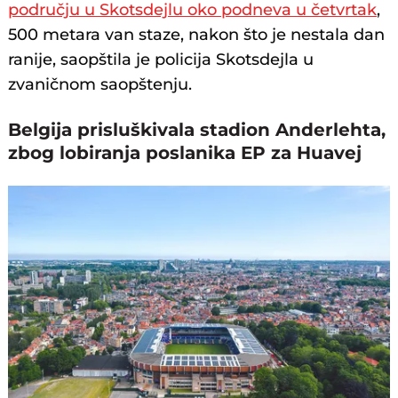
području u Skotsdejlu oko podneva u četvrtak
,
500 metara van staze, nakon što je nestala dan
ranije, saopštila je policija Skotsdejla u
zvaničnom saopštenju.
Belgija prisluškivala stadion Anderlehta,
zbog lobiranja poslanika EP za Huavej