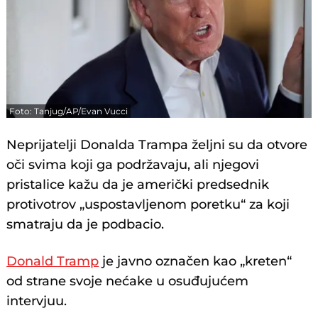
Foto: Tanjug/AP/Evan Vucci
Neprijatelji Donalda Trampa željni su da otvore
oči svima koji ga podržavaju, ali njegovi
pristalice kažu da je američki predsednik
protivotrov „uspostavljenom poretku“ za koji
smatraju da je podbacio.
Donald Tramp
je javno označen kao „kreten“
od strane svoje nećake u osuđujućem
intervjuu.