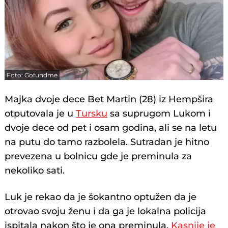
Foto: Gofundme
Majka dvoje dece Bet Martin (28) iz Hempšira
otputovala je u
Tursku
sa suprugom Lukom i
dvoje dece od pet i osam godina, ali se na letu
na putu do tamo razbolela. Sutradan je hitno
prevezena u bolnicu gde je preminula za
nekoliko sati.
Luk je rekao da je šokantno optužen da je
otrovao svoju ženu i da ga je lokalna policija
ispitala nakon što je ona preminula.
Kasnije je