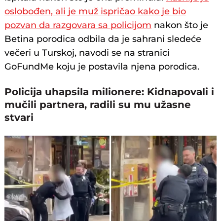
oslobođen, ali je muž ispričao kako je bio
pozvan da razgovara sa policijom
nakon što je
Betina porodica odbila da je sahrani sledeće
večeri u Turskoj, navodi se na stranici
GoFundMe koju je postavila njena porodica.
Policija uhapsila milionere: Kidnapovali i
mučili partnera, radili su mu užasne
stvari