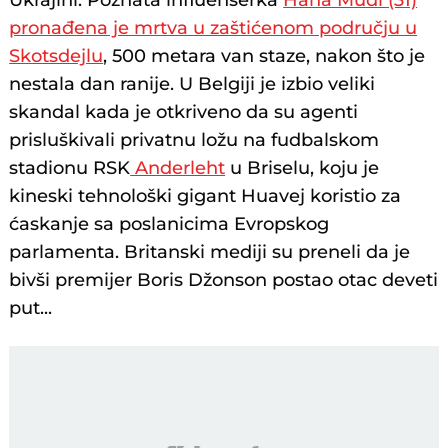
Ukrajini. Poznata influenserka
Hana Mudi (31)
pronađena je mrtva u zaštićenom području u
Skotsdejlu
, 500 metara van staze, nakon što je
nestala dan ranije. U Belgiji je izbio veliki
skandal kada je otkriveno da su agenti
prisluškivali privatnu ložu na fudbalskom
stadionu RSK
Anderleht
u Briselu, koju je
kineski tehnološki gigant Huavej koristio za
ćaskanje sa poslanicima Evropskog
parlamenta. Britanski mediji su preneli da je
bivši premijer Boris Džonson postao otac deveti
put...