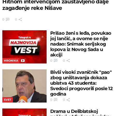
Hitnom intervencijom zaustavljeno dalje
zagađenje reke Nišave
0
0
Prišao ženi s leđa, povukao
joj lančić, a ovome se nije
nadao: Snimak serijskog
lopova iz Novog Sada u
akciji
0
0
HRONIKA
Bivši visoki zvaničnik "pao"
zbog uništavanja dokaza
ubistva 43 studenta:
Svedoci progovorili posle 12
godina
0
0
SVET
Drama u Deliblatskoj