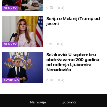
0
0
FILM / TV
Serija o Melaniji Tramp od
jeseni
1
0
FILM / TV
Selaković: U septembru
obeležavamo 200 godina
od rođenja Ljubomira
Nenadovića
0
0
AKTUELNO
Najnovije
Ljubimci