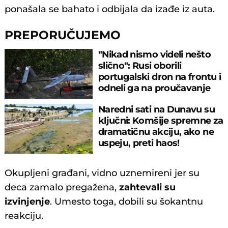
ponašala se bahato i odbijala da izađe iz auta.
PREPORUČUJEMO
"Nikad nismo videli nešto
slično": Rusi oborili
portugalski dron na frontu i
odneli ga na proučavanje
Naredni sati na Dunavu su
ključni: Komšije spremne za
dramatičnu akciju, ako ne
uspeju, preti haos!
Okupljeni građani, vidno uznemireni jer su
deca zamalo pregažena,
zahtevali su
izvinjenje
. Umesto toga, dobili su šokantnu
reakciju.