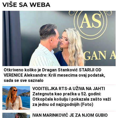
odnosu bili
VIŠE SA WEBA
Otkriveno koliko je Dragan Stanković STARIJI OD
VERENICE Aleksandre: Krili mesecima ovaj podatak,
sada se sve saznalo
VODITELJKA RTS-A UŽIVA NA JAHTI
Zategnuta kao praćka u 52. godini:
Otkopčala košulju i pokazala zašto važi
za jednu od najzgodnijih (Foto)
IVAN MARINKOVIĆ JE ZA NJOM GUBIO