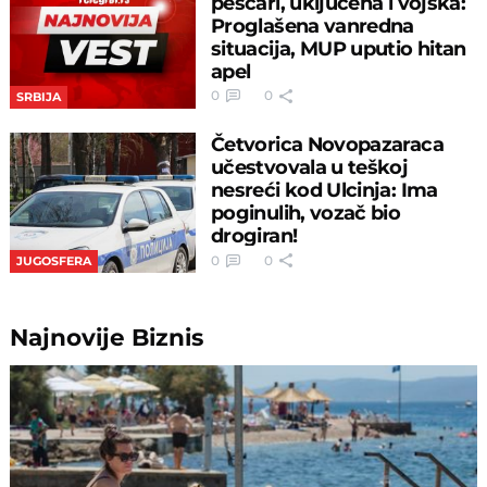
peščari, uključena i vojska:
Proglašena vanredna
situacija, MUP uputio hitan
apel
0
0
SRBIJA
Četvorica Novopazaraca
učestvovala u teškoj
nesreći kod Ulcinja: Ima
poginulih, vozač bio
drogiran!
0
0
JUGOSFERA
Najnovije
Biznis