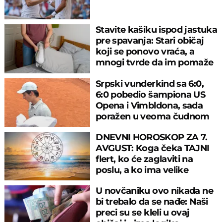
Stavite kašiku ispod jastuka
pre spavanja: Stari običaj
koji se ponovo vraća, a
mnogi tvrde da im pomaže
Srpski vunderkind sa 6:0,
6:0 pobedio šampiona US
Opena i Vimbldona, sada
poražen u veoma čudnom
meču
DNEVNI HOROSKOP ZA 7.
AVGUST: Koga čeka TAJNI
flert, ko će zaglaviti na
poslu, a ko ima velike
planove za veče
U novčaniku ovo nikada ne
bi trebalo da se nađe: Naši
preci su se kleli u ovaj