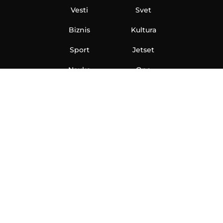
Vesti
Svet
Biznis
Kultura
Sport
Jetset
Nauka
Ona
Aero
Zanimljivosti
eKlinika
Hi-Tech
Auto
Plantbased
Ubrzanje
Telegraf TV