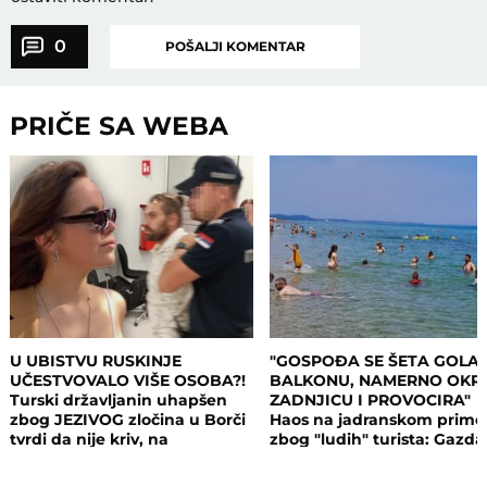
0
POŠALJI KOMENTAR
PRIČE SA WEBA
U UBISTVU RUSKINJE
"GOSPOĐA SE ŠETA GOLA
UČESTVOVALO VIŠE OSOBA?!
BALKONU, NAMERNO OKR
Turski državljanin uhapšen
ZADNJICU I PROVOCIRA"
zbog JEZIVOG zločina u Borči
Haos na jadranskom primo
tvrdi da nije kriv, na
zbog "ludih" turista: Gazda
saslušanju izneo ŠOK
isključio struju i promenio
DETALJE: Otkrio u kakvom su
brave, a potom su i UHAPŠ