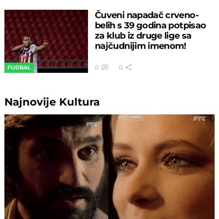
Čuveni napadač crveno-
belih s 39 godina potpisao
za klub iz druge lige sa
najčudnijim imenom!
0
0
FUDBAL
Najnovije
Kultura