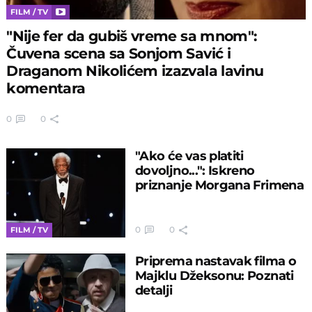
FILM / TV
"Nije fer da gubiš vreme sa mnom":
Čuvena scena sa Sonjom Savić i
Draganom Nikolićem izazvala lavinu
komentara
0
0
"Ako će vas platiti
dovoljno...": Iskreno
priznanje Morgana Frimena
0
0
FILM / TV
Priprema nastavak filma o
Majklu Džeksonu: Poznati
detalji