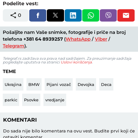
Podelite vest:
0
Pošaljite nam Vaše snimke, fotografije i priče na broj
telefona
+381 64 8939257
(
WhatsApp
/
Viber
/
Telegram
).
Telegraf.rs zadržava sva prava nad sadržajem. Za preuzimanje sadržaja
pogledajte uputstva na stranici
Uslovi korišćenja
.
TEME
Ukrajina
BMW
Pijani vozač
Devojka
Deca
parkic
Psovke
vredjanje
KOMENTARI
Do sada nije bilo komentara na ovu vest.
Budite prvi koji će
ostaviti komentar.