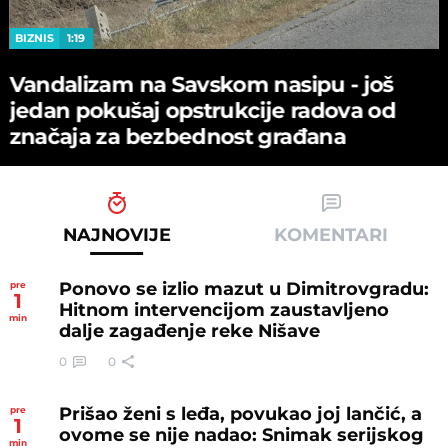
BIZNIS
1:19
Vandalizam na Savskom nasipu - јoš
јedan pokušaј opstrukciјe radova od
značaјa za bezbednost građana
NAJNOVIJE
KOMENTARI
Ponovo se izlio mazut u Dimitrovgradu:
pre
1
Hitnom intervencijom zaustavljeno
min
dalje zagađenje reke Nišave
0
0
Prišao ženi s leđa, povukao joj lančić, a
pre
1
ovome se nije nadao: Snimak serijskog
min