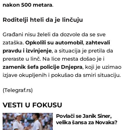
nakon 500 metara
.
Roditelji hteli da je linčuju
Građani nisu želeli da dozvole da se sve
zataška.
Opkolili su automobil
,
zahtevali
pravdu i izvinjenje
, a situacija je pretila da
preraste u linč. Na lice mesta došao je i
zamenik šefa policije Dnjepra
, koji je uzimao
izjave okupljenih i pokušao da smiri situaciju.
(Telegraf.rs)
VESTI U FOKUSU
Povlači se Janik Siner,
velika šansa za Novaka?