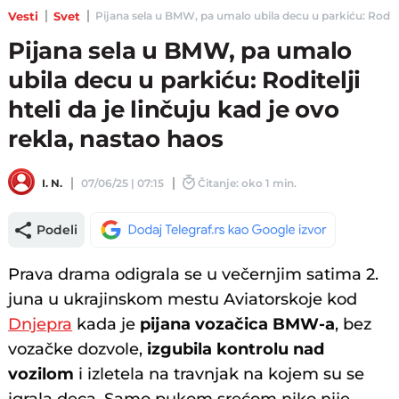
Vesti
Svet
Pijana sela u BMW, pa umalo ubila decu u parkiću: Roditelji
Pijana sela u BMW, pa umalo
ubila decu u parkiću: Roditelji
hteli da je linčuju kad je ovo
rekla, nastao haos
I. N.
07/06/25 | 07:15
Čitanje: oko 1 min.
Podeli
Prava drama odigrala se u večernjim satima 2.
juna u ukrajinskom mestu Aviatorskoje kod
Dnjepra
kada je
pijana vozačica BMW-a
, bez
vozačke dozvole,
izgubila kontrolu nad
vozilom
i izletela na travnjak na kojem su se