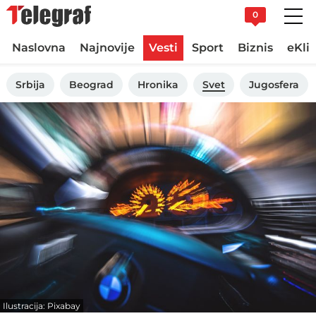
0
Naslovna
Najnovije
Vesti
Sport
Biznis
eKli
Srbija
Beograd
Hronika
Svet
Jugosfera
Ilustracija: Pixabay