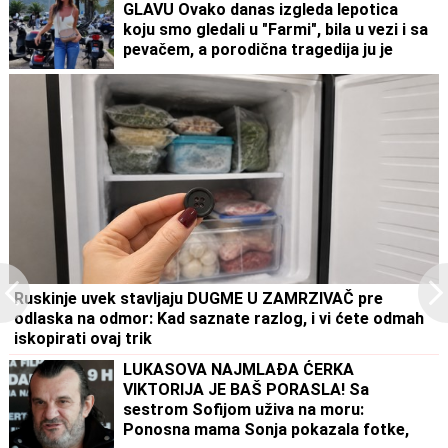
GLAVU Ovako danas izgleda lepotica
koju smo gledali u "Farmi", bila u vezi i sa
pevačem, a porodična tragedija ju je
slomila
Ruskinje uvek stavljaju DUGME U ZAMRZIVAČ pre
odlaska na odmor: Kad saznate razlog, i vi ćete odmah
iskopirati ovaj trik
LUKASOVA NAJMLAĐA ĆERKA
VIKTORIJA JE BAŠ PORASLA! Sa
sestrom Sofijom uživa na moru:
Ponosna mama Sonja pokazala fotke,