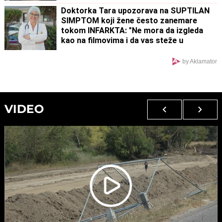
puno joj srce
Doktorka Tara upozorava na SUPTILAN
SIMPTOM koji žene često zanemare
tokom INFARKTA: "Ne mora da izgleda
kao na filmovima i da vas steže u
grudima"
by Aklamator
VIDEO