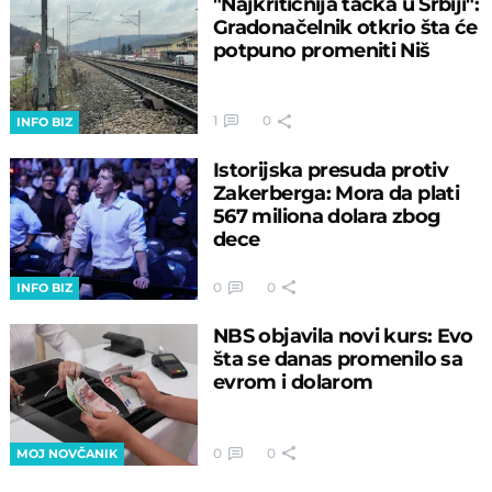
"Najkritičnija tačka u Srbiji":
Gradonačelnik otkrio šta će
potpuno promeniti Niš
1
0
INFO BIZ
Istorijska presuda protiv
Zakerberga: Mora da plati
567 miliona dolara zbog
dece
0
0
INFO BIZ
NBS objavila novi kurs: Evo
šta se danas promenilo sa
evrom i dolarom
0
0
MOJ NOVČANIK