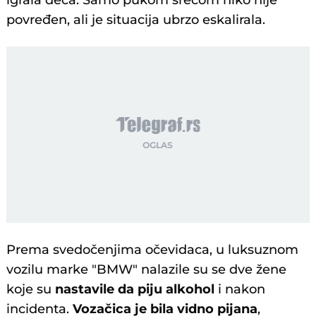
igrala deca. Samo pukom srećom niko nije
povređen, ali je situacija ubrzo eskalirala.
Prema svedočenjima očevidaca, u luksuznom
vozilu marke "BMW" nalazile su se dve žene
koje su
nastavile da piju alkohol
i nakon
incidenta.
Vozačica je bila vidno pijana
,