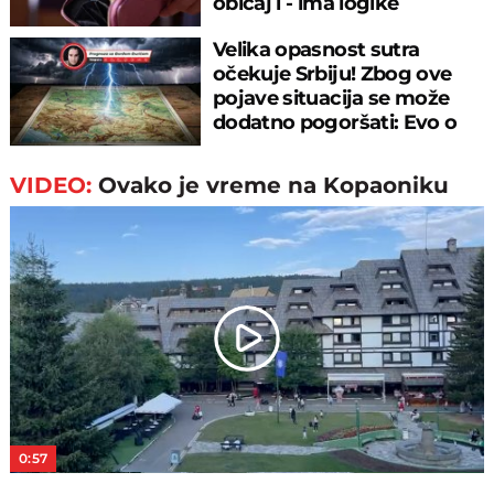
običaj i - ima logike
Velika opasnost sutra
očekuje Srbiju! Zbog ove
pojave situacija se može
dodatno pogoršati: Evo o
čemu je reč
VIDEO:
Ovako je vreme na Kopaoniku
Play
Video
0:57