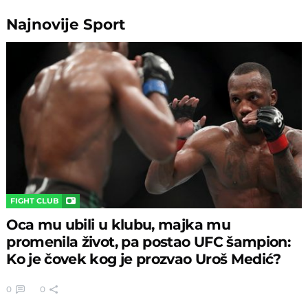
Najnovije
Sport
FIGHT CLUB
Oca mu ubili u klubu, majka mu
promenila život, pa postao UFC šampion:
Ko je čovek kog je prozvao Uroš Medić?
0
0