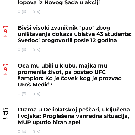
lopova iz Novog Sada u akciji
0
0
Bivši visoki zvaničnik "pao" zbog
pre
9
uništavanja dokaza ubistva 43 studenta:
min
Svedoci progovorili posle 12 godina
0
0
Oca mu ubili u klubu, majka mu
pre
9
promenila život, pa postao UFC
min
šampion: Ko je čovek kog je prozvao
Uroš Medić?
0
0
Drama u Deliblatskoj peščari, uključena
pre
12
i vojska: Proglašena vanredna situacija,
min
MUP uputio hitan apel
0
0