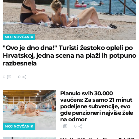
MOJ NOVČANIK
"Ovo je dno dna!" Turisti žestoko opleli po
Hrvatskoj, jedna scena na plaži ih potpuno
razbesnela
0
0
Planulo svih 30.000
vaučera: Za samo 21 minut
podeljene subvencije, evo
gde penzioneri najviše žele
na odmor
1
0
MOJ NOVČANIK