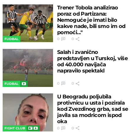
Trener Tobola analizirao
poraz od Partizana:
Nemoguće je imati bilo
kakve nade, bili smo im od
pomoći..."
0
0
FUDBAL
Salah i zvanično
predstavljen u Turskoj, više
od 40.000 navijača
napravilo spektakl
0
0
FUDBAL
U Beogradu poljubila
protivnicu u usta i pozirala
kod Zvezdinog grba, sad se
javila sa modricom ispod
oka
0
0
FIGHT CLUB