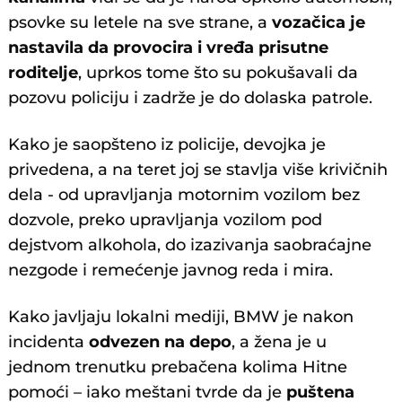
psovke su letele na sve strane, a
vozačica je
nastavila da provocira i vređa prisutne
roditelje
, uprkos tome što su pokušavali da
pozovu policiju i zadrže je do dolaska patrole.
Kako je saopšteno iz policije, devojka je
privedena, a na teret joj se stavlja više krivičnih
dela - od upravljanja motornim vozilom bez
dozvole, preko upravljanja vozilom pod
dejstvom alkohola, do izazivanja saobraćajne
nezgode i remećenje javnog reda i mira.
Kako javljaju lokalni mediji, BMW je nakon
incidenta
odvezen na depo
, a žena je u
jednom trenutku prebačena kolima Hitne
pomoći – iako meštani tvrde da je
puštena