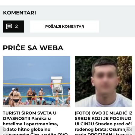
KOMENTARI
2
POŠALJI KOMENTAR
PRIČE SA WEBA
TURISTI ŠIROM SVETA U
(FOTO) OVO JE MLADIĆ IZ
OPASNOSTI! Panika u
SRBIJE KOJI JE POGINUO 
hotelima i apartmanima,
ULCINJU Stradao pred oči
izdato hitno globalno
rođenog brata: Osumnjičen
upozorenje: Čim uradite OVO,
vozio DROGIRAN i izazvao