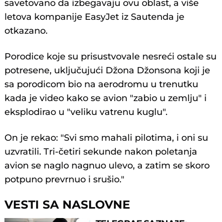
savetovano da izbegavaju ovu oblast, a više
letova kompanije EasyJet iz Sautenda je
otkazano.
Porodice koje su prisustvovale nesreći ostale su
potresene, uključujući Džona Džonsona koji je
sa porodicom bio na aerodromu u trenutku
kada je video kako se avion "zabio u zemlju" i
eksplodirao u "veliku vatrenu kuglu".
On je rekao: "Svi smo mahali pilotima, i oni su
uzvratili. Tri-četiri sekunde nakon poletanja
avion se naglo nagnuo ulevo, a zatim se skoro
potpuno prevrnuo i srušio."
VESTI SA NASLOVNE