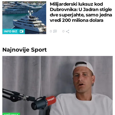
Milijarderski luksuz kod
Dubrovnika: U Jadran stigle
dve superjahte, samo jedna
vredi 200 miliona dolara
0
0
INFO BIZ
Najnovije
Sport