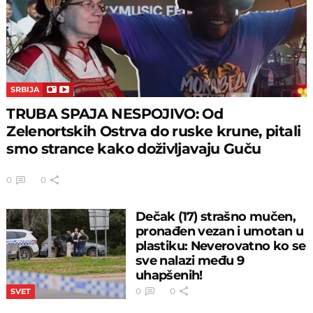
SRBIJA
TRUBA SPAJA NESPOJIVO: Od
Zelenortskih Ostrva do ruske krune, pitali
smo strance kako doživljavaju Guču
0
0
Dečak (17) strašno mučen,
pronađen vezan i umotan u
plastiku: Neverovatno ko se
sve nalazi među 9
uhapšenih!
0
0
SVET