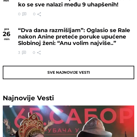
min
ko se sve nalazi među 9 uhapšenih!
0
0
“Dva dana razmišljam”: Oglasio se Rale
pre
26
nakon Anine preteće poruke upućene
min
Slobinoj ženi: “Anu volim najviše..”
3
0
SVE NAJNOVIJE VESTI
Najnovije
Vesti