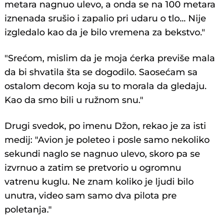
metara nagnuo ulevo, a onda se na 100 metara
iznenada srušio i zapalio pri udaru o tlo... Nije
izgledalo kao da je bilo vremena za bekstvo."
"Srećom, mislim da je moja ćerka previše mala
da bi shvatila šta se dogodilo. Saosećam sa
ostalom decom koja su to morala da gledaju.
Kao da smo bili u ružnom snu."
Drugi svedok, po imenu Džon, rekao je za isti
medij: "Avion je poleteo i posle samo nekoliko
sekundi naglo se nagnuo ulevo, skoro pa se
izvrnuo a zatim se pretvorio u ogromnu
vatrenu kuglu. Ne znam koliko je ljudi bilo
unutra, video sam samo dva pilota pre
poletanja."