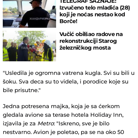
TELEGRAF SAZNAJE:
Izvučeno telo mladića (28)
koji je noćas nestao kod
Borče!
Vučić obilšao radove na
rekonstrukciji Starog
železničkog mosta
"Usledila je ogromna vatrena kugla. Svi su bili u
šoku. Sva deca su to videla, i porodice koje su
bile prisutne."
Jedna potresena majka, koja je sa ćerkom
gledala avione sa terase hotela Holiday Inn,
izjavila je za
Metro
: "Iskreno, sve je bilo
nestvarno. Avion je poletao, pa se na oko 50