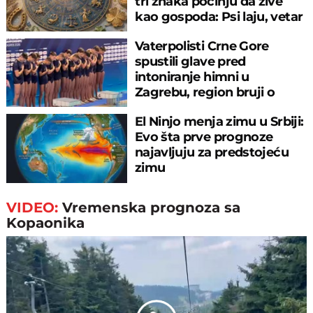
tri znaka počinju da žive
kao gospoda: Psi laju, vetar
nosi
Vaterpolisti Crne Gore
spustili glave pred
intoniranje himni u
Zagrebu, region bruji o
velikom propustu
El Ninjo menja zimu u Srbiji:
Evo šta prve prognoze
najavljuju za predstojeću
zimu
VIDEO:
Vremenska prognoza sa
Kopaonika