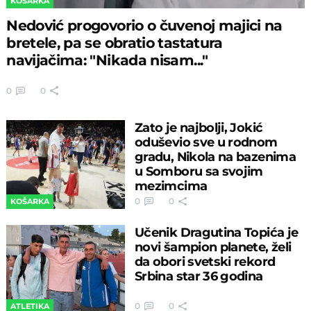
KOŠARKA
Nedović progovorio o čuvenoj majici na
bretele, pa se obratio tastatura
navijačima: "Nikada nisam..."
0
0
Zato je najbolji, Jokić
oduševio sve u rodnom
gradu, Nikola na bazenima
u Somboru sa svojim
mezimcima
0
0
KOŠARKA
Učenik Dragutina Topića je
novi šampion planete, želi
da obori svetski rekord
Srbina star 36 godina
0
0
ATLETIKA