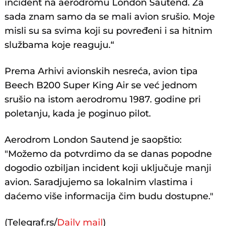
incident na aerodromu London Sautend. Za
sada znam samo da se mali avion srušio. Moje
misli su sa svima koji su povređeni i sa hitnim
službama koje reaguju.“
Prema Arhivi avionskih nesreća, avion tipa
Beech B200 Super King Air se već jednom
srušio na istom aerodromu 1987. godine pri
poletanju, kada je poginuo pilot.
Aerodrom London Sautend je saopštio:
"Možemo da potvrdimo da se danas popodne
dogodio ozbiljan incident koji uključuje manji
avion. Saradjujemo sa lokalnim vlastima i
daćemo više informacija čim budu dostupne."
(Telegraf.rs/
Daily mail
)