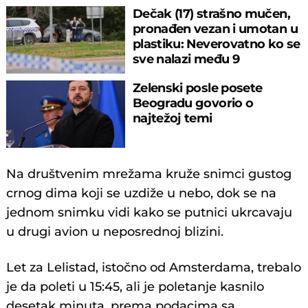
Dečak (17) strašno mučen,
pronađen vezan i umotan u
plastiku: Neverovatno ko se
sve nalazi među 9
uhapšenih!
Zelenski posle posete
Beogradu govorio o
najtežoj temi
Na društvenim mrežama kruže snimci gustog
crnog dima koji se uzdiže u nebo, dok se na
jednom snimku vidi kako se putnici ukrcavaju
u drugi avion u neposrednoj blizini.
Let za Lelistad, istočno od Amsterdama, trebalo
je da poleti u 15:45, ali je poletanje kasnilo
desetak minuta, prema podacima sa