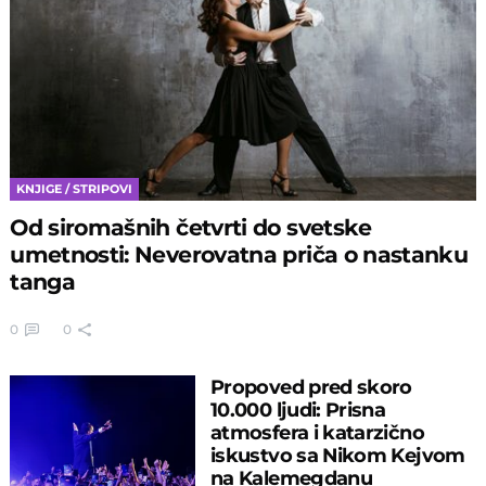
KNJIGE / STRIPOVI
Od siromašnih četvrti do svetske
umetnosti: Neverovatna priča o nastanku
tanga
0
0
Propoved pred skoro
10.000 ljudi: Prisna
atmosfera i katarzično
iskustvo sa Nikom Kejvom
na Kalemegdanu