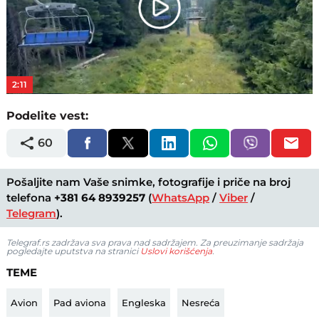
Play
Video
2:11
Podelite vest:
60
Pošaljite nam Vaše snimke, fotografije i priče na broj
telefona
+381 64 8939257
(
WhatsApp
/
Viber
/
Telegram
).
Telegraf.rs zadržava sva prava nad sadržajem. Za preuzimanje sadržaja
pogledajte uputstva na stranici
Uslovi korišćenja
.
TEME
Avion
Pad aviona
Engleska
Nesreća