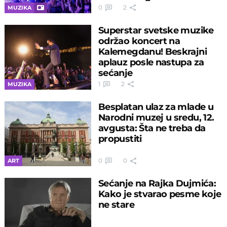
0
2
MUZIKA
Superstar svetske muzike
održao koncert na
Kalemegdanu! Beskrajni
aplauz posle nastupa za
sećanje
1
2
MUZIKA
Besplatan ulaz za mlade u
Narodni muzej u sredu, 12.
avgusta: Šta ne treba da
propustiti
0
0
ART
Sećanje na Rajka Dujmića:
Kako je stvarao pesme koje
ne stare