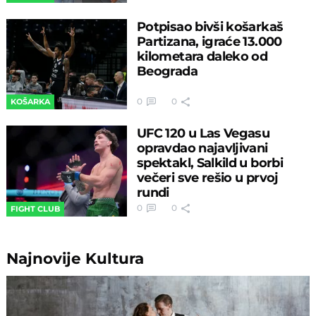
Potpisao bivši košarkaš
Partizana, igraće 13.000
kilometara daleko od
Beograda
0
0
KOŠARKA
UFC 120 u Las Vegasu
opravdao najavljivani
spektakl, Salkild u borbi
večeri sve rešio u prvoj
rundi
0
0
FIGHT CLUB
Najnovije
Kultura