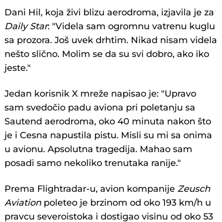
Dani Hil, koja živi blizu aerodroma, izjavila je za
Daily Star
: "Videla sam ogromnu vatrenu kuglu
sa prozora. Još uvek drhtim. Nikad nisam videla
nešto slično. Molim se da su svi dobro, ako iko
jeste."
Jedan korisnik X mreže napisao je: "Upravo
sam svedočio padu aviona pri poletanju sa
Sautend aerodroma, oko 40 minuta nakon što
je i Cesna napustila pistu. Misli su mi sa onima
u avionu. Apsolutna tragedija. Mahao sam
posadi samo nekoliko trenutaka ranije."
Prema Flightradar-u, avion kompanije
Zeusch
Aviation
poleteo je brzinom od oko 193 km/h u
pravcu severoistoka i dostigao visinu od oko 53