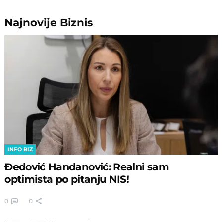
Najnovije
Biznis
INFO BIZ
Đedović Handanović: Realni sam
optimista po pitanju NIS!
0
0