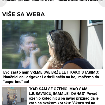
postajete meta opasnog
nesreću
napada!
VIŠE SA WEBA
Evo zašto nam VREME SVE BRŽE LETI KAKO STARIMO:
Naučnici dali odgovor i otkrili način na koji možemo da
"usporimo" sat
"KAD SAM SE OŽENIO IMAO SAM
LJUBAVNICU, IMAM JE I DANAS" Pevač
oženio koleginicu pa javno priznao da je
vara na svakom koraku: "Skoro svi na