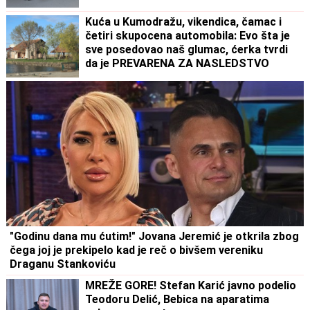
estradi imaju paralelne veze"
Kuća u Kumodražu, vikendica, čamac i
četiri skupocena automobila: Evo šta je
sve posedovao naš glumac, ćerka tvrdi
da je PREVARENA ZA NASLEDSTVO
"Godinu dana mu ćutim!" Jovana Jeremić je otkrila zbog
čega joj je prekipelo kad je reč o bivšem vereniku
Draganu Stankoviću
MREŽE GORE! Stefan Karić javno podelio
Teodoru Delić, Bebica na aparatima