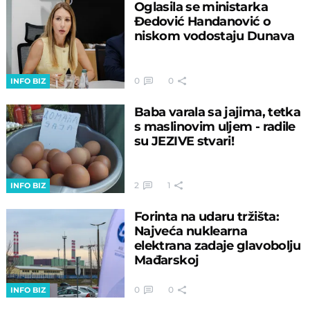
Oglasila se ministarka
Đedović Handanović o
niskom vodostaju Dunava
0
0
INFO BIZ
Baba varala sa jajima, tetka
s maslinovim uljem - radile
su JEZIVE stvari!
2
1
INFO BIZ
Forinta na udaru tržišta:
Najveća nuklearna
elektrana zadaje glavobolju
Mađarskoj
0
0
INFO BIZ