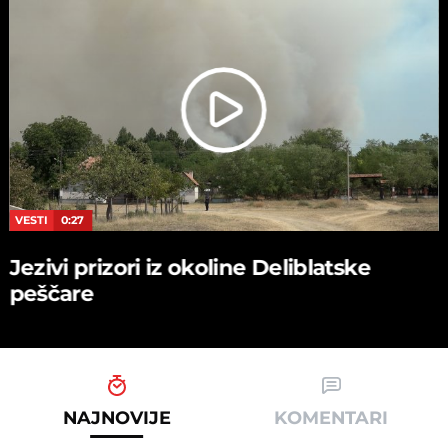
VESTI
0:27
Jezivi prizori iz okoline Deliblatske
peščare
NAJNOVIJE
KOMENTARI