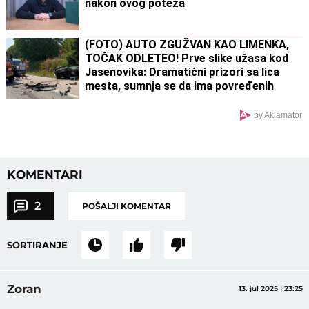
nakon ovog poteza
(FOTO) AUTO ZGUŽVAN KAO LIMENKA,
TOČAK ODLETEO! Prve slike užasa kod
Jasenovika: Dramatični prizori sa lica
mesta, sumnja se da ima povređenih
by Aklamator
KOMENTARI
2
POŠALJI KOMENTAR
SORTIRANJE
Zoran
13. jul 2025 | 23:25