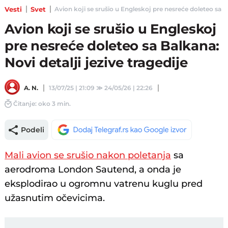
Vesti
Svet
Avion koji se srušio u Engleskoj pre nesreće doleteo sa Balk
Avion koji se srušio u Engleskoj
pre nesreće doleteo sa Balkana:
Novi detalji jezive tragedije
A. N.
13/07/25 | 21:09
≫
24/05/26 | 22:26
Čitanje: oko 3 min.
Podeli
Mali avion se srušio nakon poletanja
sa
aerodroma London Sautend, a onda je
eksplodirao u ogromnu vatrenu kuglu pred
užasnutim očevicima.