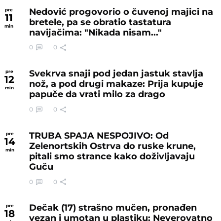
Nedović progovorio o čuvenoj majici na
pre
11
bretele, pa se obratio tastatura
min
navijačima: "Nikada nisam..."
0
0
Svekrva snaji pod jedan jastuk stavlja
pre
12
nož, a pod drugi makaze: Prija kupuje
min
papuče da vrati milo za drago
0
0
TRUBA SPAJA NESPOJIVO: Od
pre
14
Zelenortskih Ostrva do ruske krune,
min
pitali smo strance kako doživljavaju
Guču
0
0
Dečak (17) strašno mučen, pronađen
pre
18
vezan i umotan u plastiku: Neverovatno