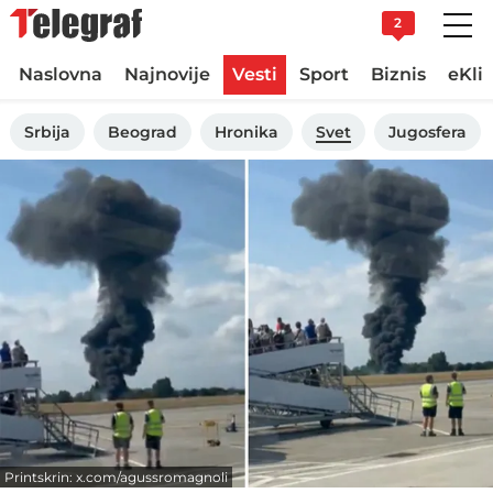
2
Naslovna
Najnovije
Vesti
Sport
Biznis
eKli
Srbija
Beograd
Hronika
Svet
Jugosfera
Printskrin: x.com/agussromagnoli