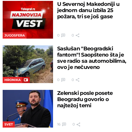
U Severnoj Makedoniji u
jednom danu izbila 25
požara, tri se još gase
0
0
JUGOSFERA
Saslušan "Beogradski
fantom"! Saopšteno šta je
sve radio sa automobilima,
ovo je nečuveno
0
0
HRONIKA
Zelenski posle posete
Beogradu govorio o
najtežoj temi
16
0
SVET