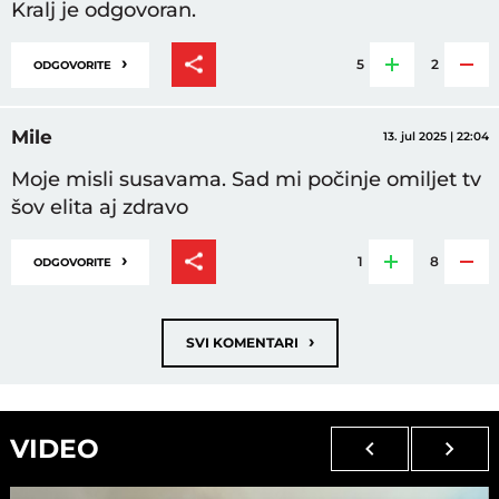
Kralj je odgovoran.
›
5
2
ODGOVORITE
Mile
13. jul 2025 | 22:04
Moje misli susavama. Sad mi počinje omiljet tv
šov elita aj zdravo
›
1
8
ODGOVORITE
›
SVI KOMENTARI
VIDEO