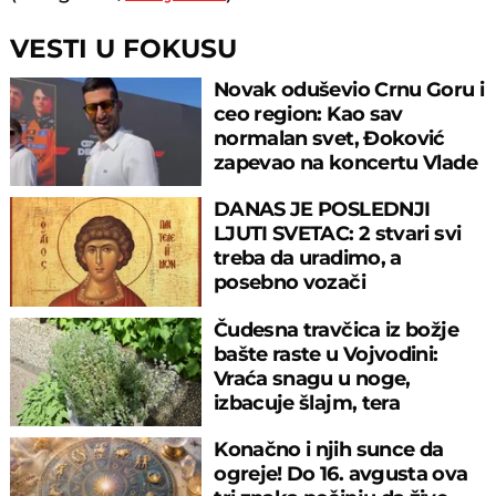
VESTI U FOKUSU
Novak oduševio Crnu Goru i
ceo region: Kao sav
normalan svet, Đoković
zapevao na koncertu Vlade
Georgijeva
DANAS JE POSLEDNJI
LJUTI SVETAC: 2 stvari svi
treba da uradimo, a
posebno vozači
Čudesna travčica iz božje
bašte raste u Vojvodini:
Vraća snagu u noge,
izbacuje šlajm, tera
komarce i miševe
Konačno i njih sunce da
ogreje! Do 16. avgusta ova