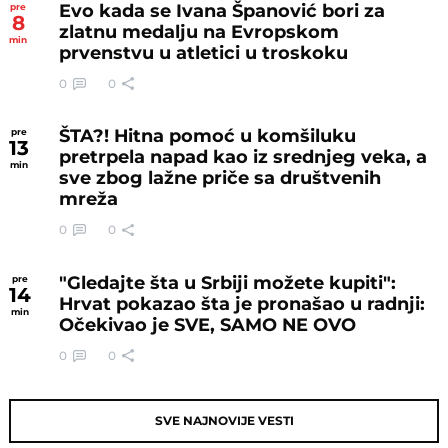
Evo kada se Ivana Španović bori za
pre
8
zlatnu medalju na Evropskom
min
prvenstvu u atletici u troskoku
0
0
ŠTA?! Hitna pomoć u komšiluku
pre
13
pretrpela napad kao iz srednjeg veka, a
min
sve zbog lažne priče sa društvenih
mreža
0
0
"Gledajte šta u Srbiji možete kupiti":
pre
14
Hrvat pokazao šta je pronašao u radnji:
min
Očekivao je SVE, SAMO NE OVO
0
0
SVE NAJNOVIJE VESTI