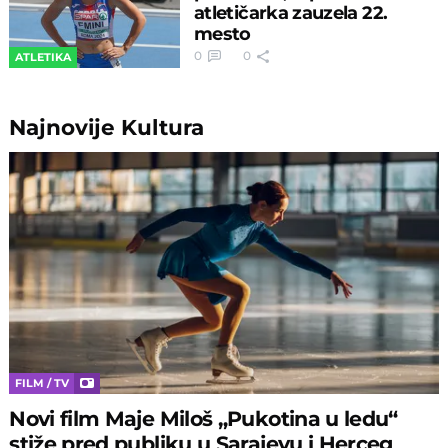
atletičarka zauzela 22.
mesto
0
0
ATLETIKA
Najnovije
Kultura
FILM / TV
Novi film Maje Miloš „Pukotina u ledu“
stiže pred publiku u Sarajevu i Herceg