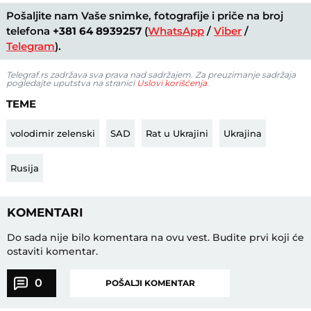
Pošaljite nam Vaše snimke, fotografije i priče na broj
telefona
+381 64 8939257
(
WhatsApp
/
Viber
/
Telegram
).
Telegraf.rs zadržava sva prava nad sadržajem. Za preuzimanje sadržaja
pogledajte uputstva na stranici
Uslovi korišćenja
.
TEME
volodimir zelenski
SAD
Rat u Ukrajini
Ukrajina
Rusija
KOMENTARI
Do sada nije bilo komentara na ovu vest.
Budite prvi koji će
ostaviti komentar.
0
POŠALJI KOMENTAR