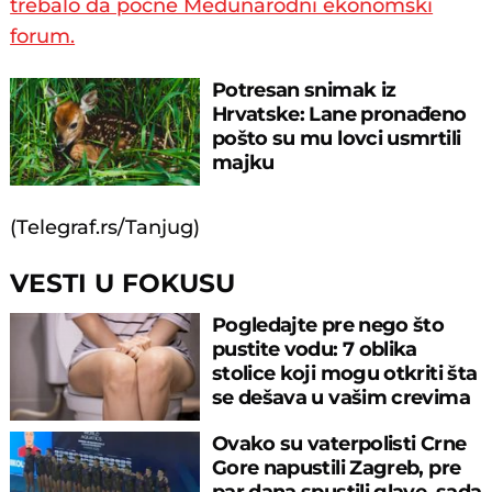
trebalo da počne Međunarodni ekonomski
forum.
Potresan snimak iz
Hrvatske: Lane pronađeno
pošto su mu lovci usmrtili
majku
(Telegraf.rs/Tanjug)
VESTI U FOKUSU
Pogledajte pre nego što
pustite vodu: 7 oblika
stolice koji mogu otkriti šta
se dešava u vašim crevima
Ovako su vaterpolisti Crne
Gore napustili Zagreb, pre
par dana spustili glave, sada