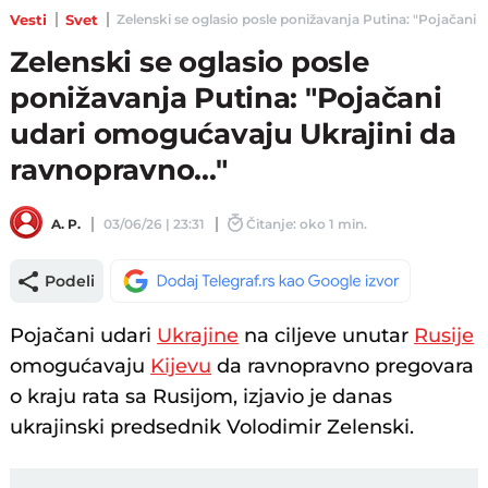
Vesti
Svet
Zelenski se oglasio posle ponižavanja Putina: "Pojačani ud
Zelenski se oglasio posle
ponižavanja Putina: "Pojačani
udari omogućavaju Ukrajini da
ravnopravno..."
A. P.
03/06/26 | 23:31
Čitanje: oko 1 min.
Podeli
Pojačani udari
Ukrajine
na ciljeve unutar
Rusije
omogućavaju
Kijevu
da ravnopravno pregovara
o kraju rata sa Rusijom, izjavio je danas
ukrajinski predsednik Volodimir Zelenski.