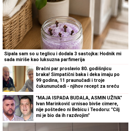
Sipala sam so u teglicu i dodala 3 sastojka: Hodnik mi
sada miriše kao luksuzna parfimerija
Bračni par proslavio 80. godišnjicu
braka! Simpatični baka i deka imaju po
99 godina, 11 praunučadi i troje
čukununučadi - njihov recept za sreću
staje u samo dve rečenice!
"MAJA ISPADA BUDALA, ASMIN UŽIVA"
Ivan Marinković urnisao bivše cimere,
nije poštedeo ni Bebicu i Teodoru: "Cilj
mi je bio da ih razdvojim"