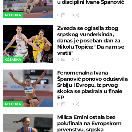
u disciplini Ivane Španović
0
0
ATLETIKA
Zvezda se oglasila zbog
srpskog vunderkinda,
danas je poseban dan za
Nikolu Topića: "Da nam se
vratiš"
0
0
KOŠARKA
Fenomenalna Ivana
Španović ponovo oduševila
Srbiju i Evropu, iz prvog
skoka se plasirala u finale
EP
0
0
ATLETIKA
Milica Emini ostala bez
polufinala na Evropskom
prvenstvu, srpska