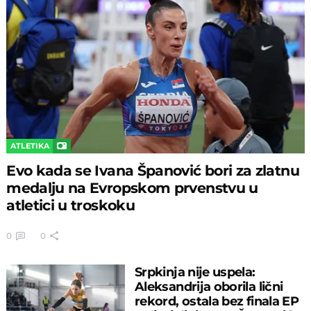
ATLETIKA
Evo kada se Ivana Španović bori za zlatnu
medalju na Evropskom prvenstvu u
atletici u troskoku
0
0
Srpkinja nije uspela:
Aleksandrija oborila lični
rekord, ostala bez finala EP