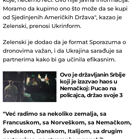
koje, nećemo reći. Ovo nije javna informacija.
Moramo da kupimo ono što može da se kupi
od Sjedinjenih Američkih Država", kazao je
Zelenski, prenosi Ukrinform.
Zelenski je dodao da je format Sporazuma o
dronovima važan, i da Ukrajina sarađuje sa
partnerima kako bi ga učinila efikasnim.
Ovo je državljanin Srbije
koji je izazvao haos u
Nemačkoj: Pucao na
policajca, držao svoje 3
ćerke kao taoce!
"Već radimo sa nekoliko zemalja, sa
Francuskom, sa Norveškom, sa Nemačkom,
Švedskom, Danskom, Italijom, sa drugim