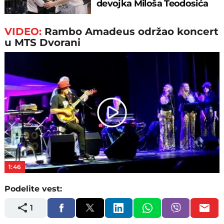
devojka Miloša Teodosića
VIDEO:
Rambo Amadeus održao koncert
u MTS Dvorani
Play
Video
1:46
Podelite vest:
1