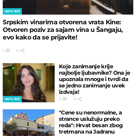
INFO BIZ
Srpskim vinarima otvorena vrata Kine:
Otvoren poziv za sajam vina u Šangaju,
evo kako da se prijavite!
1
0
Koje zanimanje krije
najbolje ljubavnike? Ona je
upoznala mnoge i tvrdi da
se jedno zanimanje uvek
izdvaja!
3
0
INFO BIZ
"Cene su nenormalne, a
strance uslužuju preko
reda": Hrvat besan zbog
tretmana na Jadranu