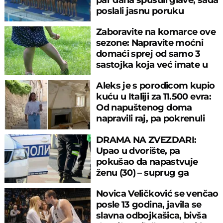
poslali jasnu poruku
Zaboravite na komarce ove
sezone: Napravite moćni
domaći sprej od samo 3
sastojka koja već imate u
kuhinji
Aleks je s porodicom kupio
kuću u Italiji za 11.500 evra:
Od napuštenog doma
napravili raj, pa pokrenuli
posao
DRAMA NA ZVEZDARI:
Upao u dvorište, pa
pokušao da napastvuje
ženu (30) – suprug ga
savladao
Novica Veličković se venčao
posle 13 godina, javila se
slavna odbojkašica, bivša