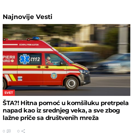
Najnovije
Vesti
SVET
ŠTA?! Hitna pomoć u komšiluku pretrpela
napad kao iz srednjeg veka, a sve zbog
lažne priče sa društvenih mreža
0
0