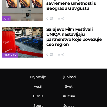
savremene umetnosti u
Beogradu u avgustu
0
0
ART
Sarajevo Film Festival i
UNIQA nastavljaju
partnerstvo koje povezuje
ceo region
0
0
FILM / TV
Najnovije
Ljubimci
Vesti
Svet
Biznis
Kultura
Sport
Jetset