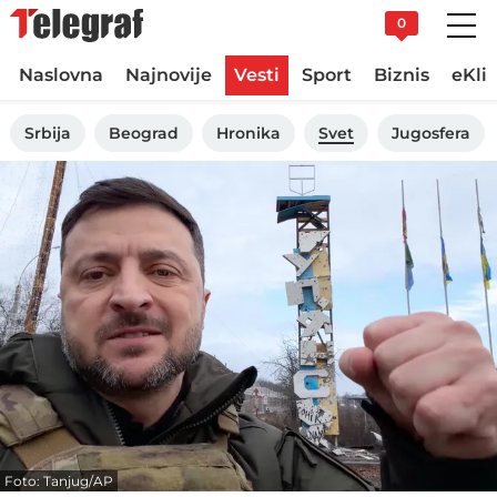
0
Naslovna
Najnovije
Vesti
Sport
Biznis
eKli
Srbija
Beograd
Hronika
Svet
Jugosfera
Foto: Tanjug/AP