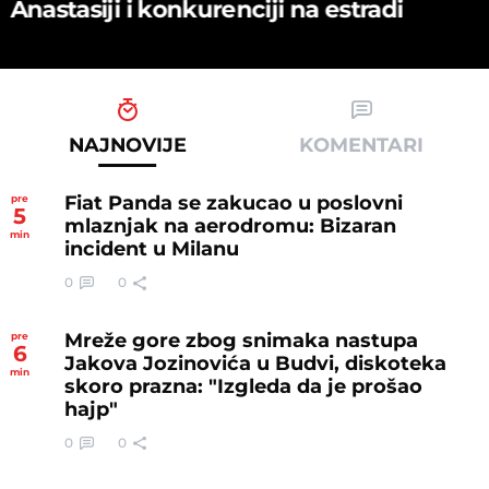
Anastasiji i konkurenciji na estradi
NAJNOVIJE
KOMENTARI
Fiat Panda se zakucao u poslovni
pre
5
mlaznjak na aerodromu: Bizaran
min
incident u Milanu
0
0
Mreže gore zbog snimaka nastupa
pre
6
Jakova Jozinovića u Budvi, diskoteka
min
skoro prazna: "Izgleda da je prošao
hajp"
0
0