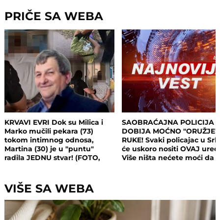
PRIČE SA WEBA
KRVAVI EVRI Dok su Milica i
SAOBRAĆAJNA POLICIJA
Marko mučili pekara (73)
DOBIJA MOĆNO "ORUŽJE"
tokom intimnog odnosa,
RUKE! Svaki policajac u Srbi
Martina (30) je u "puntu"
će uskoro nositi OVAJ uređ
radila JEDNU stvar! (FOTO,
Više ništa nećete moći da
VIDEO)
sakrijete
VIŠE SA WEBA