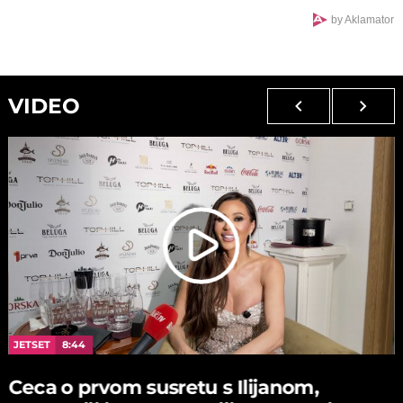
by Aklamator
VIDEO
JETSET
8:44
Ceca o prvom susretu s Ilijanom,