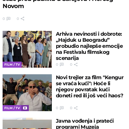
Novom
0
0
Arhiva nevinosti i dobrote:
„Hajduk u Beogradu”
probudio najlepše emocije
na Festivalu filmskog
scenarija
0
0
FILM / TV
Novi trejler za film "Kengur
se vraća kući": Hoće li
njegov povratak kući
doneti red ili još veći haos?
0
0
FILM / TV
Javna vođenja i prateći
programi Muzeja