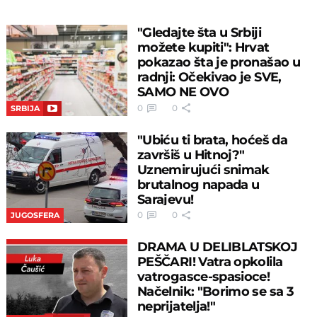
"Gledajte šta u Srbiji
možete kupiti": Hrvat
pokazao šta je pronašao u
radnji: Očekivao je SVE,
SAMO NE OVO
0
0
SRBIJA
"Ubiću ti brata, hoćeš da
završiš u Hitnoj?"
Uznemirujući snimak
brutalnog napada u
Sarajevu!
0
0
JUGOSFERA
DRAMA U DELIBLATSKOJ
PEŠČARI! Vatra opkolila
vatrogasce-spasioce!
Načelnik: "Borimo se sa 3
neprijatelja!"