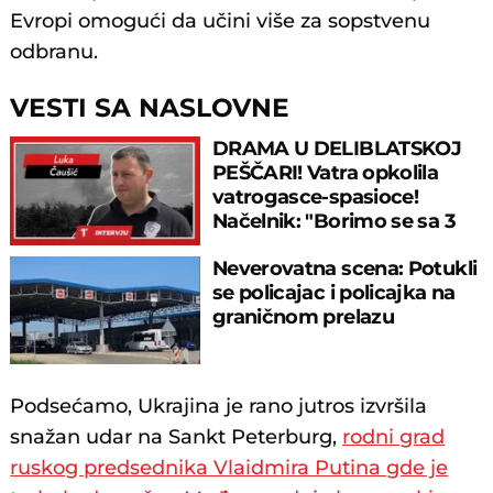
Evropi omogući da učini više za sopstvenu
odbranu.
VESTI SA NASLOVNE
DRAMA U DELIBLATSKOJ
PEŠČARI! Vatra opkolila
vatrogasce-spasioce!
Načelnik: "Borimo se sa 3
neprijatelja!"
Neverovatna scena: Potukli
se policajac i policajka na
graničnom prelazu
Podsećamo, Ukrajina je rano jutros izvršila
snažan udar na Sankt Peterburg,
rodni grad
ruskog predsednika Vlaidmira Putina gde je