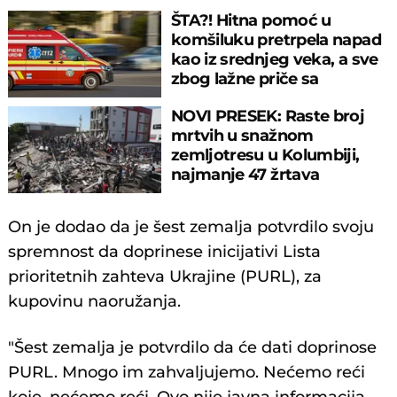
ŠTA?! Hitna pomoć u
komšiluku pretrpela napad
kao iz srednjeg veka, a sve
zbog lažne priče sa
društvenih mreža
NOVI PRESEK: Raste broj
mrtvih u snažnom
zemljotresu u Kolumbiji,
najmanje 47 žrtava
On je dodao da je šest zemalja potvrdilo svoju
spremnost da doprinese inicijativi Lista
prioritetnih zahteva Ukrajine (PURL), za
kupovinu naoružanja.
"Šest zemalja je potvrdilo da će dati doprinose
PURL. Mnogo im zahvaljujemo. Nećemo reći