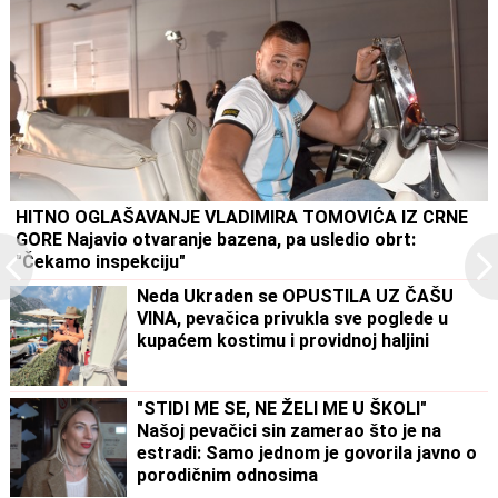
HITNO OGLAŠAVANJE VLADIMIRA TOMOVIĆA IZ CRNE
GORE Najavio otvaranje bazena, pa usledio obrt:
"Čekamo inspekciju"
Neda Ukraden se OPUSTILA UZ ČAŠU
VINA, pevačica privukla sve poglede u
kupaćem kostimu i providnoj haljini
"STIDI ME SE, NE ŽELI ME U ŠKOLI"
Našoj pevačici sin zamerao što je na
estradi: Samo jednom je govorila javno o
porodičnim odnosima