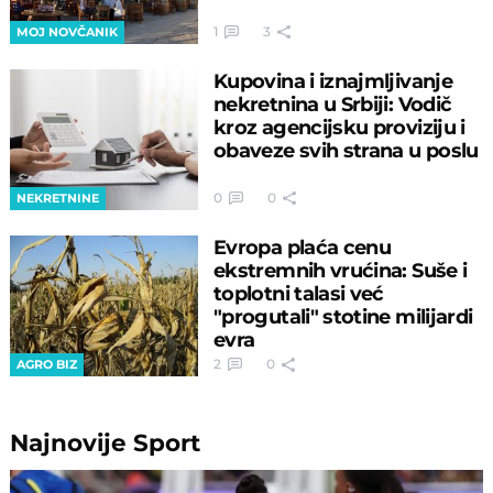
1
3
MOJ NOVČANIK
Kupovina i iznajmljivanje
nekretnina u Srbiji: Vodič
kroz agencijsku proviziju i
obaveze svih strana u poslu
0
0
NEKRETNINE
Evropa plaća cenu
ekstremnih vrućina: Suše i
toplotni talasi već
"progutali" stotine milijardi
evra
2
0
AGRO BIZ
Najnovije
Sport