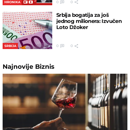
0
0
HRONIKA
Srbija bogatija za još
jednog milionera: Izvučen
Loto Džoker
0
0
SRBIJA
Najnovije
Biznis